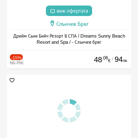
виж офертата
Слънчев Бряг
Дрийм Съни Бийч Резорт § СПА / Dreams Sunny Beach
Resort and Spa / - Слънчев бряг
-15%
.06
94
48
/
лв.
€
56.75€