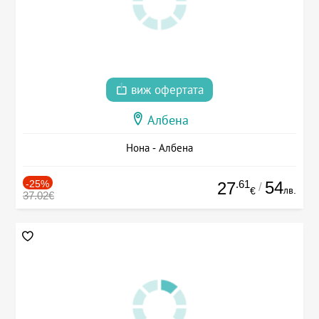
виж офертата
Албена
Нона - Албена
-25%
.61
54
27
/
лв.
€
37.02€