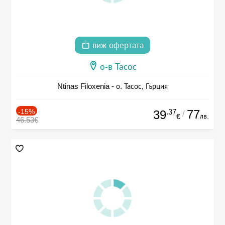
виж офертата
о-в Тасос
Ntinas Filoxenia - о. Тасос, Гърция
-15%
.37
77
39
/
лв.
€
46.53€