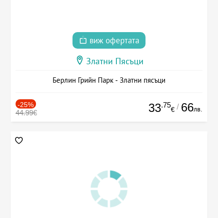
виж офертата
Златни Пясъци
Берлин Грийн Парк - Златни пясъци
-25%
.75
66
33
/
лв.
€
44.99€