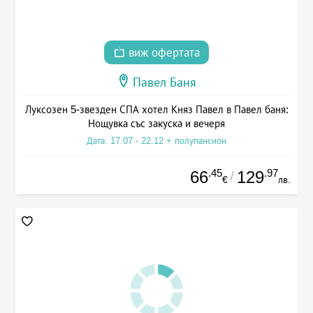
виж офертата
Павел Баня
Луксозен 5-звезден СПА хотел Княз Павел в Павел баня:
Нощувка със закуска и вечеря
Дата: 17.07 - 22.12 + полупансион
.45
.97
66
129
/
€
лв.