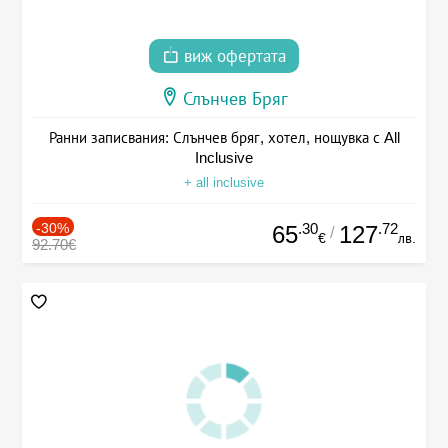
виж офертата
Слънчев Бряг
Ранни записвания: Слънчев бряг, хотел, нощувка с All
Inclusive
+ all inclusive
-30%
.30
.72
65
127
/
€
лв.
92.70€