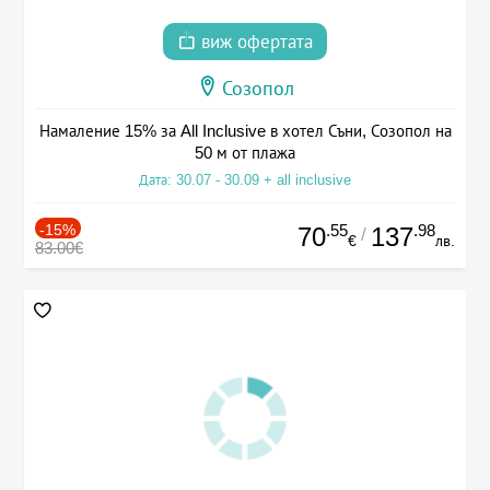
виж офертата
Созопол
Намаление 15% за All Inclusive в хотел Съни, Созопол на
50 м от плажа
Дата: 30.07 - 30.09 + all inclusive
-15%
.55
.98
70
137
/
€
лв.
83.00€