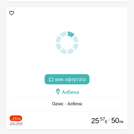
виж офертата
Албена
Оазис - Албена
-25%
.57
50
25
/
лв.
€
34.05€