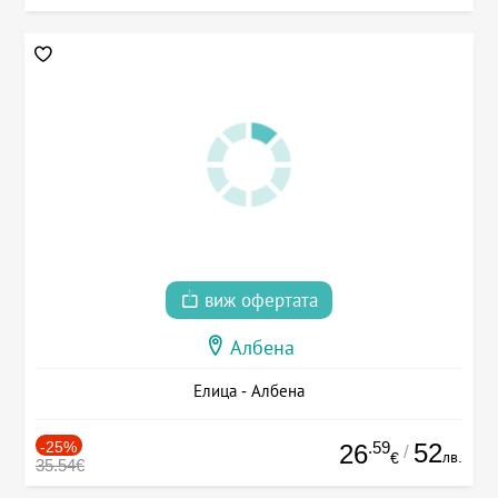
виж офертата
Албена
Елица - Албена
-25%
.59
52
26
/
лв.
€
35.54€