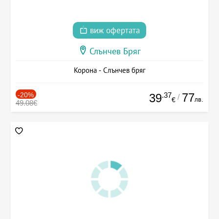
виж офертата
Слънчев Бряг
Корона - Слънчев бряг
-20%
.37
77
39
/
лв.
€
49.08€