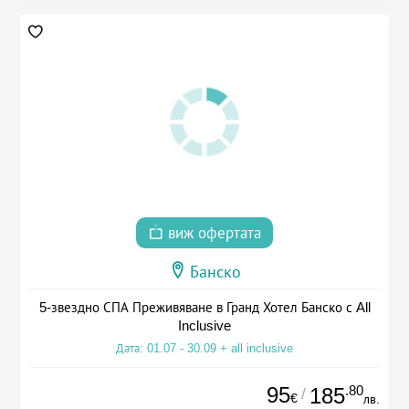
виж офертата
Банско
5-звездно СПА Преживяване в Гранд Хотел Банско с All
Inclusive
Дата: 01.07 - 30.09 + all inclusive
95
.80
185
/
€
лв.