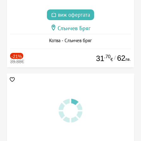
виж офертата
Слънчев Бряг
Котва - Слънчев бряг
-21%
.70
62
31
/
лв.
€
39.88€