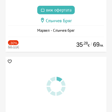
виж офертата
Слънчев Бряг
Марвел - Слънчев бряг
-30%
.28
69
35
/
лв.
€
50.11€