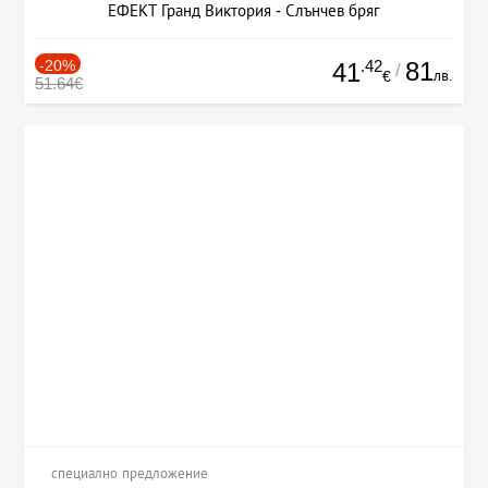
ЕФЕКТ Гранд Виктория - Слънчев бряг
-20%
.42
81
41
/
лв.
€
51.64€
специално предложение