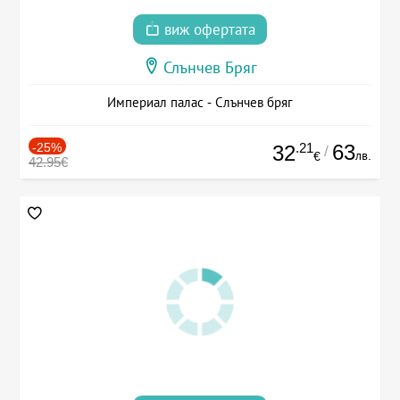
виж офертата
Слънчев Бряг
Империал палас - Слънчев бряг
-25%
.21
63
32
/
лв.
€
42.95€