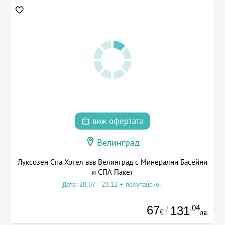
виж офертата
Велинград
Луксозен Спа Хотел във Велинград с Минерални Басейни
и СПА Пакет
Дата: 28.07 - 23.12 + полупансион
67
.04
131
/
€
лв.