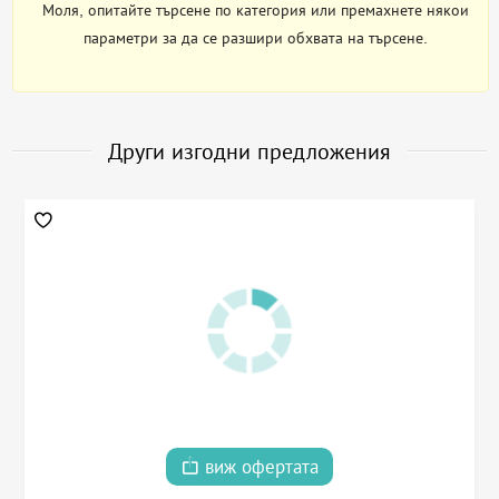
Моля, опитайте търсене по категория или премахнете някои
параметри за да се разшири обхвата на търсене.
Други изгодни предложения
виж офертата