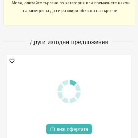
Моля, опитайте търсене по категория или премахнете някои
параметри за да се разшири обхвата на търсене.
Други изгодни предложения
виж офертата