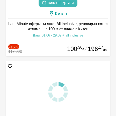
виж офертата
Китен
Last Minute оферта за лято: All Inclusive, реновиран хотел
Атлиман на 100 м от плажа в Китен
Дата: 01.06 - 29.09 + all inclusive
-15%
.30
.17
100
196
/
€
лв.
118.00€