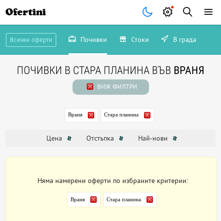
Ofertini
Почивки
Стоки
В града
Всички оферти
ПОЧИВКИ В СТАРА ПЛАНИНА ВЪВ
ВРАНЯ
ВИЖ ФИЛТРИ
Враня
Стара планина
Цена
Отстъпка
Най-нови
Няма намерени оферти по избраните критерии:
Враня
Стара планина