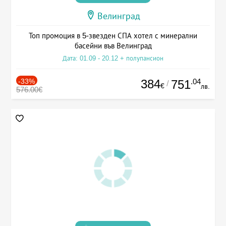
Велинград
Топ промоция в 5-звезден СПА хотел с минерални
басейни във Велинград
Дата: 01.09 - 20.12 + полупансион
-33%
384
.04
751
/
€
лв.
576.00€