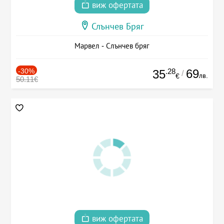
виж офертата
Слънчев Бряг
Марвел - Слънчев бряг
-30%
.28
69
35
/
лв.
€
50.11€
виж офертата