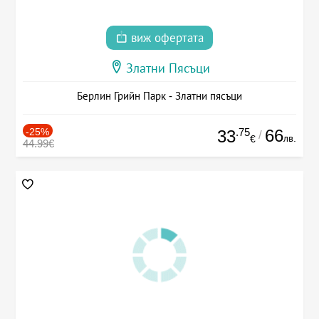
виж офертата
Златни Пясъци
Берлин Грийн Парк - Златни пясъци
-25%
.75
66
33
/
лв.
€
44.99€