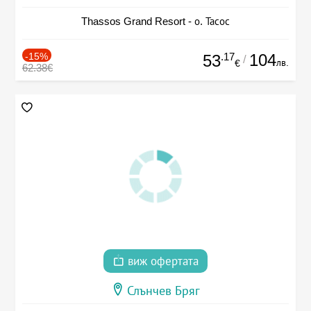
Thassos Grand Resort - о. Тасос
-15%
.17
104
53
/
лв.
€
62.38€
виж офертата
Слънчев Бряг