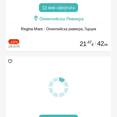
виж офертата
Олимпийска Ривиера
Regina Mare - Олимпийска ривиера, Гърция
-16%
.47
42
21
/
лв.
€
25.57€