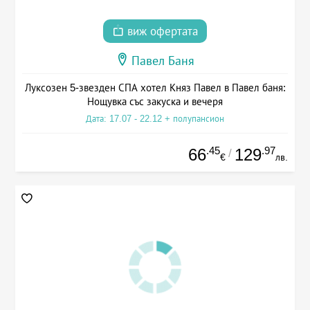
виж офертата
Павел Баня
Луксозен 5-звезден СПА хотел Княз Павел в Павел баня:
Нощувка със закуска и вечеря
Дата: 17.07 - 22.12 + полупансион
.45
.97
66
129
/
€
лв.