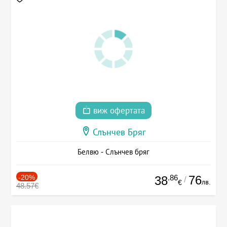
виж офертата
Слънчев Бряг
Белвю - Слънчев бряг
-20%
.86
76
38
/
лв.
€
48.57€