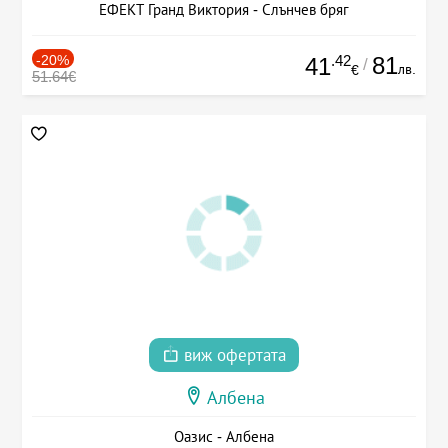
ЕФЕКТ Гранд Виктория - Слънчев бряг
-20%
.42
81
41
/
лв.
€
51.64€
виж офертата
Албена
Оазис - Албена