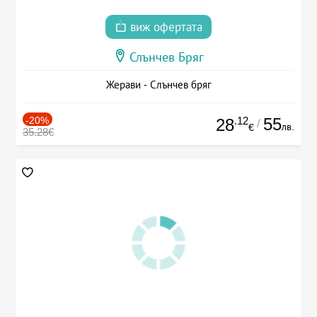
виж офертата
Слънчев Бряг
Жерави - Слънчев бряг
-20%
.12
55
28
/
лв.
€
35.28€