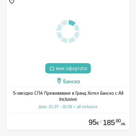
виж офертата
Банско
5-звездно СПА Преживяване в Гранд Хотел Банско с All
Inclusive
Дата: 01.07 - 30.09 + all inclusive
95
.80
185
/
€
лв.