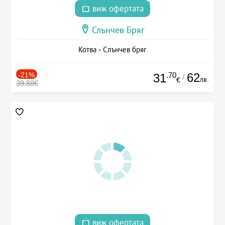
виж офертата
Слънчев Бряг
Котва - Слънчев бряг
-21%
.70
62
31
/
лв.
€
39.88€
виж офертата