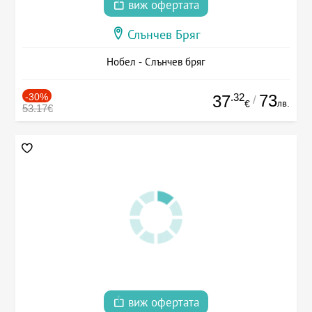
виж офертата
Слънчев Бряг
Нобел - Слънчев бряг
-30%
.32
73
37
/
лв.
€
53.17€
виж офертата