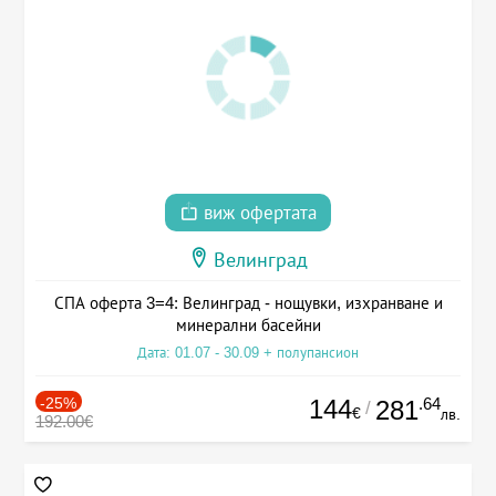
виж офертата
Велинград
СПА оферта 3=4: Велинград - нощувки, изхранване и
минерални басейни
Дата: 01.07 - 30.09 + полупансион
-25%
144
.64
281
/
€
лв.
192.00€