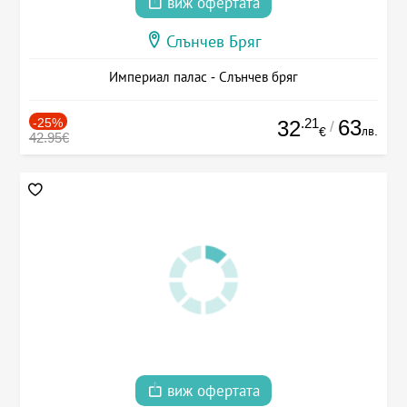
виж офертата
Слънчев Бряг
Империал палас - Слънчев бряг
-25%
.21
63
32
/
лв.
€
42.95€
виж офертата