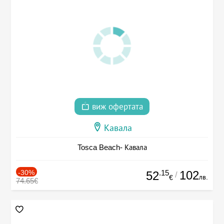
виж офертата
Кавала
Tosca Beach- Кавала
-30%
.15
102
52
/
лв.
€
74.65€