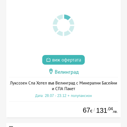
виж офертата
Велинград
Луксозен Спа Хотел във Велинград с Минерални Басейни
и СПА Пакет
Дата: 28.07 - 23.12 + полупансион
67
.04
131
/
€
лв.