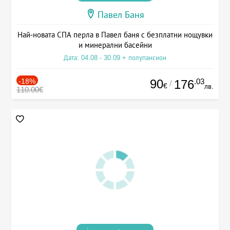
Павел Баня
Най-новата СПА перла в Павел баня с безплатни нощувки
и минерални басейни
Дата: 04.08 - 30.09 + полупансион
-18%
90
.03
176
/
€
лв.
110.00€