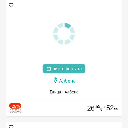
виж офертата
Албена
Елица - Албена
-25%
.59
52
26
/
лв.
€
35.54€