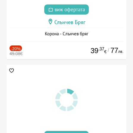
виж офертата
Слънчев Бряг
Корона - Слънчев бряг
-20%
.37
77
39
/
лв.
€
49.08€