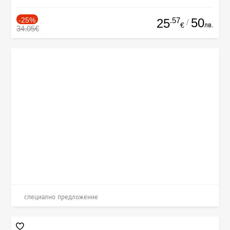
-25%
.57
50
25
/
лв.
€
34.05€
специално предложение