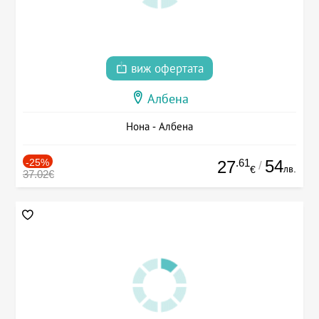
виж офертата
Албена
Нона - Албена
-25%
.61
54
27
/
лв.
€
37.02€