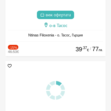
виж офертата
о-в Тасос
Ntinas Filoxenia - о. Тасос, Гърция
-15%
.37
77
39
/
лв.
€
46.53€