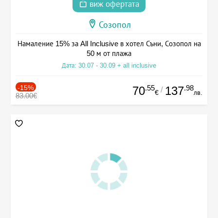
виж офертата
Созопол
Намаление 15% за All Inclusive в хотел Съни, Созопол на
50 м от плажа
Дата: 30.07 - 30.09 + all inclusive
-15%
.55
.98
70
137
/
€
лв.
83.00€