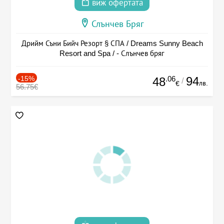
виж офертата
Слънчев Бряг
Дрийм Съни Бийч Резорт § СПА / Dreams Sunny Beach
Resort and Spa / - Слънчев бряг
-15%
.06
94
48
/
лв.
€
56.75€