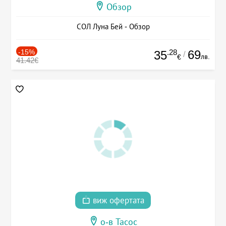
Обзор
СОЛ Луна Бей - Обзор
-15%
.28
69
35
/
лв.
€
41.42€
виж офертата
о-в Тасос