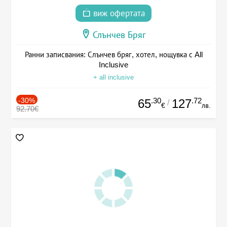
виж офертата
Слънчев Бряг
Ранни записвания: Слънчев бряг, хотел, нощувка с All
Inclusive
+ all inclusive
-30%
.30
.72
65
127
/
€
лв.
92.70€