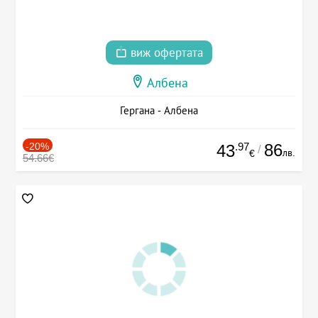
виж офертата
Албена
Гергана - Албена
-20%
.97
86
43
/
лв.
€
54.66€