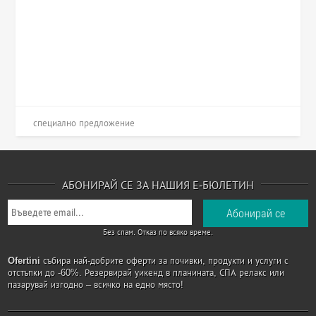
специално предложение
АБОНИРАЙ СЕ ЗА НАШИЯ Е-БЮЛЕТИН
Без спам. Отказ по всяко време.
Ofertini
събира най-добрите оферти за почивки, продукти и услуги с
отстъпки до -60%. Резервирай уикенд в планината, СПА релакс или
пазарувай изгодно – всичко на едно място!