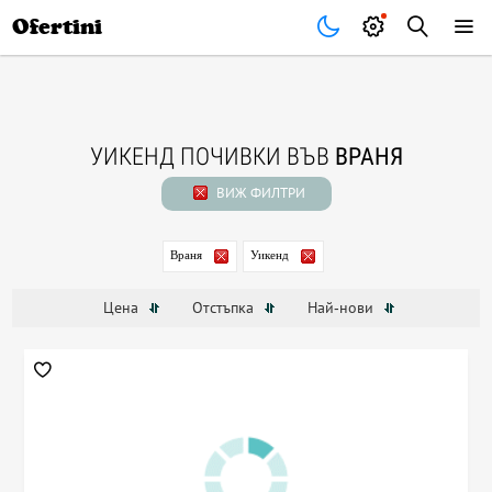
Почивки
Стоки
В града
Всички оферти
Ofertini
УИКЕНД ПОЧИВКИ ВЪВ
ВРАНЯ
ВИЖ ФИЛТРИ
Враня
Уикенд
Цена
Отстъпка
Най-нови