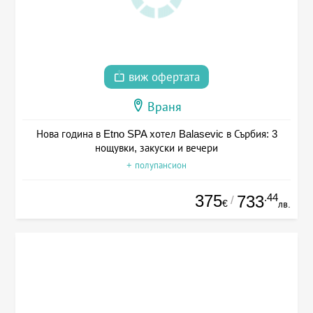
виж офертата
Враня
Нова година в Etno SPA хотел Balasevic в Сърбия: 3
нощувки, закуски и вечери
+ полупансион
375
.44
733
/
€
лв.