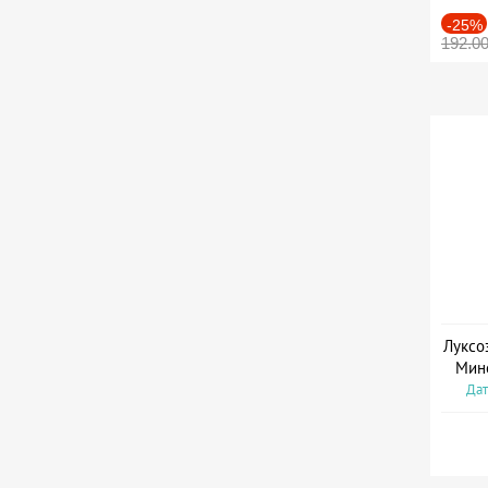
-25%
192.0
Луксо
Мин
Дат