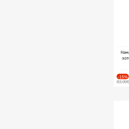
Нама
хот
Дат
-15%
83.00