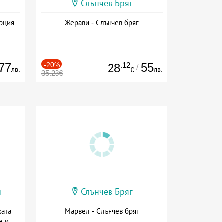
Слънчев Бряг
ърция
Жерави - Слънчев бряг
77
-20%
.12
55
28
/
лв.
лв.
€
35.28€
и
Слънчев Бряг
ката
Марвел - Слънчев бряг
е и