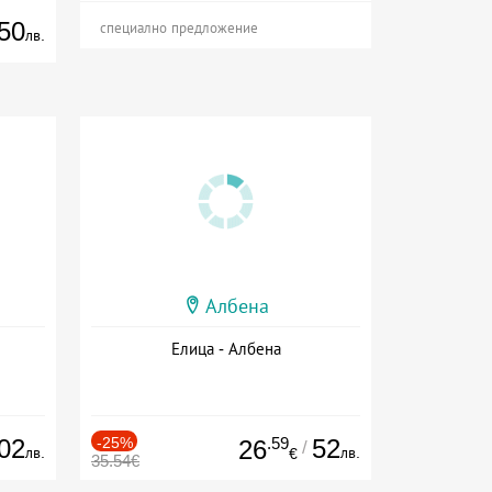
50
специално предложение
лв.
Албена
Елица - Албена
02
-25%
.59
52
26
/
лв.
лв.
€
35.54€