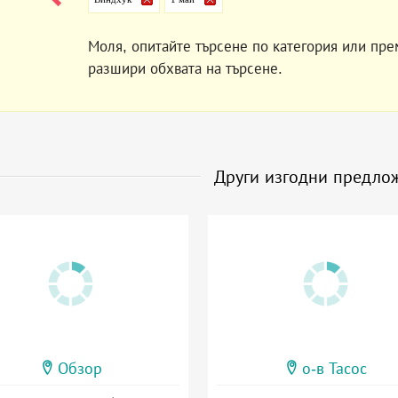
Моля, опитайте търсене по категория или пре
разшири обхвата на търсене.
Други изгодни предло
Обзор
о-в Тасос