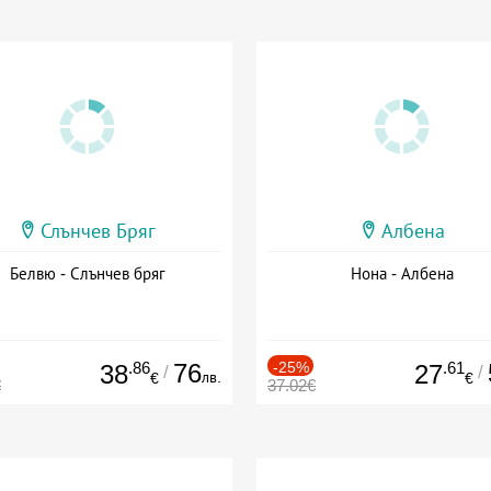
Слънчев Бряг
Албена
Белвю - Слънчев бряг
Нона - Албена
.86
76
-25%
.61
38
27
/
/
лв.
€
€
€
37.02€