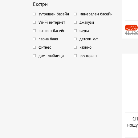
Екстри
вътрешен басейн
минерален басейн
Wi-Fi интернет
джакузи
-15%
външен басейн
сауна
41.42
парна баня
детски кът
фитнес
казино
дом. любимци
ресторант
СП
нощу
Дат