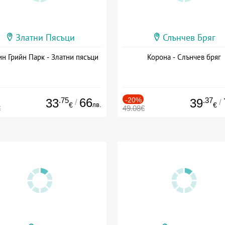
Златни Пясъци
Слънчев Бряг
н Грийн Парк - Златни пясъци
Корона - Слънчев бряг
.75
66
-20%
.37
33
39
/
/
лв.
€
€
€
49.08€