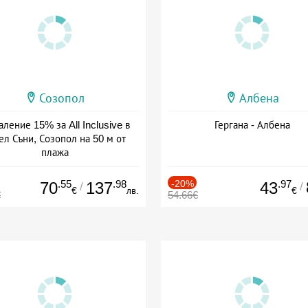
Созопол
Албена
ление 15% за All Inclusive в
Гергана - Албена
ел Съни, Созопол на 50 м от
плажа
а: 30.07 - 30.09 + all inclusive
.55
.98
-20%
.97
70
137
43
/
/
€
лв.
€
€
54.66€