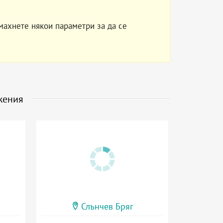
махнете някои параметри за да се
жения
Слънчев Бряг