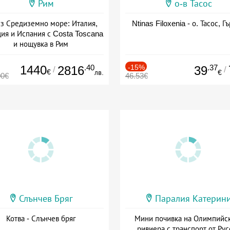
Рим
о-в Тасос
з Средиземно море: Италия,
Ntinas Filoxenia - о. Тасос, Г
ия и Испания с Costa Toscana
и нощувка в Рим
+ пълен пансион
1440
.40
-15%
.37
2816
39
/
/
€
лв.
€
00€
46.53€
Слънчев Бряг
Паралия Катерин
Котва - Слънчев бряг
Мини почивка на Олимпийс
ривиера с транспорт от Рус