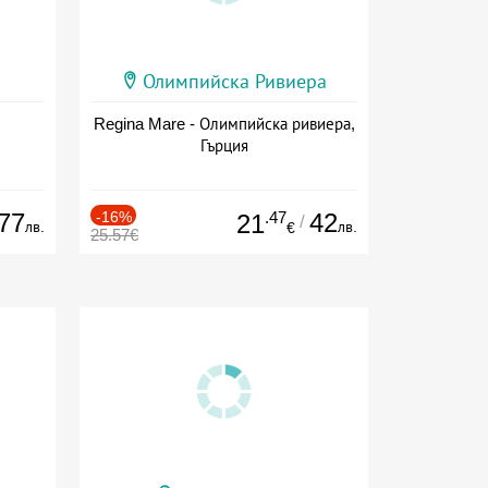
Олимпийска Ривиера
Regina Mare - Олимпийска ривиера,
Гърция
77
-16%
.47
42
21
/
лв.
лв.
€
25.57€