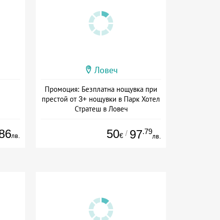
Ловеч
Промоция: Безплатна нощувка при
престой от 3+ нощувки в Парк Хотел
Стратеш в Ловеч
Дата: 14.05 - 01.10 + полупансион
86
50
.79
97
/
лв.
€
лв.