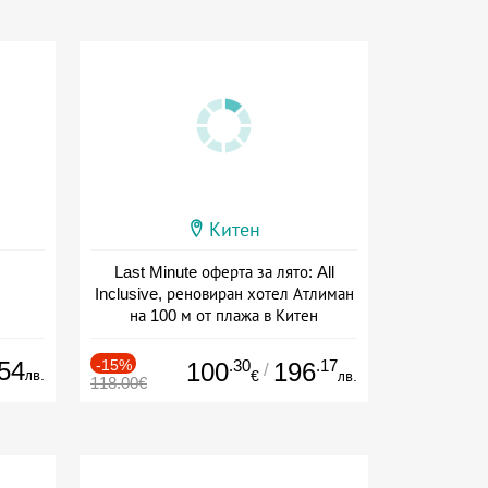
Китен
Last Minute оферта за лято: All
Inclusive, реновиран хотел Атлиман
на 100 м от плажа в Китен
Дата: 01.06 - 29.09 + all inclusive
54
-15%
.30
.17
100
196
/
лв.
€
лв.
118.00€