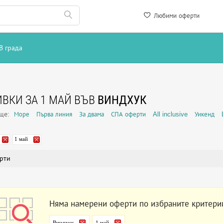
Любими оферти
В града
ВКИ ЗА 1 МАЙ ВЪВ
ВИНДХУК
още:
Море
Първа линия
За двама
СПА оферти
All inclusive
Уикенд
1 май
рти
Няма намерени оферти по избраните критери
Виндхук
1 май