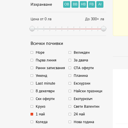
Изхранване
OB
BB
HB
FB
AI
Цена от 0 лв
До 300+ лв
Всички почивки
Море
Великден
Първа линия
За двама
Ранни записвания
СПА оферти
Уикенд
Планина
Last minute
Екскурзии
8 декември
Майски празници
Ски оферти
Екотуризъм
Круиз
Свети Валентин
1 май
24 май
Коледа
Нова година