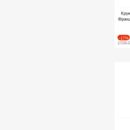
Круи
Франц
-17%
1726.