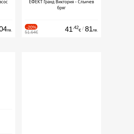
асос
ЕФЕКТ Гранд Виктория - Слънчев
бряг
04
-20%
.42
81
41
/
лв.
лв.
€
51.64€