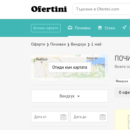
Ofertini
Почивки
Стоки
Всички оферти
Оферти
Почивки
Виндхук
1 май
❯
❯
❯
ПОЧИ
Вижте 
Отиди към картата
Виндхук
0 офе
Виндхук