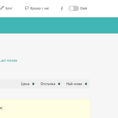
Блог
Връзка с нас
Dark
Last minute
Цена
Отстъпка
Най-нови
и: