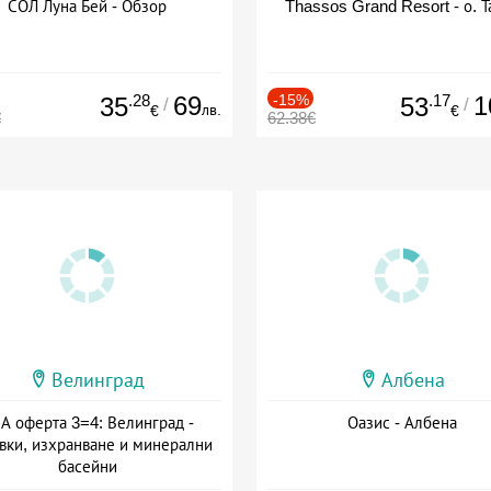
СОЛ Луна Бей - Обзор
Thassos Grand Resort - о. Т
.28
69
-15%
.17
1
35
53
/
/
лв.
€
€
€
62.38€
Велинград
Албена
А оферта 3=4: Велинград -
Оазис - Албена
вки, изхранване и минерални
басейни
а: 01.07 - 30.09 + полупансион