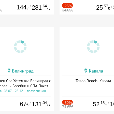
144
.64
-25%
.57
281
25
/
/
€
лв.
€
0€
34.05€
Велинград
Кавала
зен Спа Хотел във Велинград с
Tosca Beach- Кавала
ерални Басейни и СПА Пакет
а: 28.07 - 23.12 + полупансион
67
.04
-30%
.15
1
131
52
/
/
€
лв.
€
74.65€