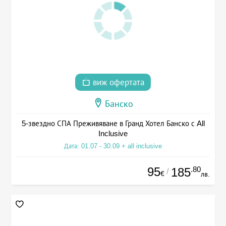
виж офертата
Банско
5-звездно СПА Преживяване в Гранд Хотел Банско с All
Inclusive
Дата: 01.07 - 30.09 + all inclusive
95
.80
185
/
€
лв.