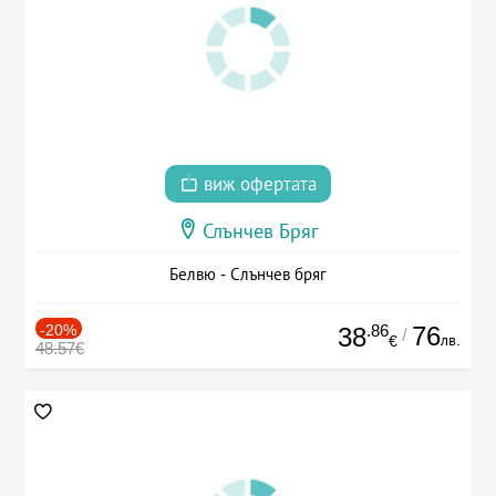
виж офертата
Слънчев Бряг
Белвю - Слънчев бряг
-20%
.86
76
38
/
лв.
€
48.57€