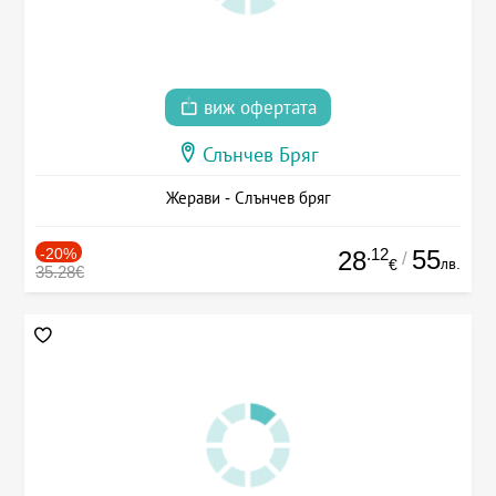
виж офертата
Слънчев Бряг
Жерави - Слънчев бряг
-20%
.12
55
28
/
лв.
€
35.28€