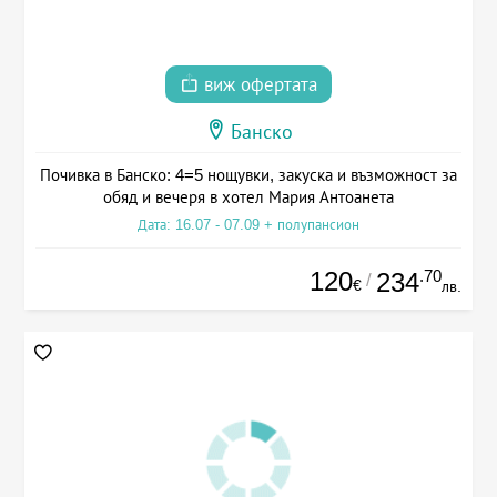
виж офертата
Банско
Почивка в Банско: 4=5 нощувки, закуска и възможност за
обяд и вечеря в хотел Мария Антоанета
Дата: 16.07 - 07.09 + полупансион
120
.70
234
/
€
лв.