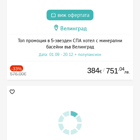
виж офертата
Велинград
Топ промоция в 5-звезден СПА хотел с минерални
басейни във Велинград
Дата: 01.09 - 20.12 + полупансион
-33%
384
.04
751
/
€
лв.
576.00€