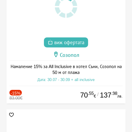
виж офертата
Созопол
Намаление 15% за All Inclusive в хотел Съни, Созопол на
50 м от плажа
Дата: 30.07 - 30.09 + all inclusive
-15%
.55
.98
70
137
/
€
лв.
83.00€