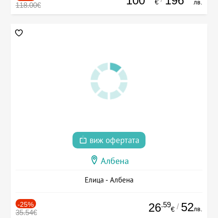
100
196
€
лв.
118.00€
виж офертата
Албена
Елица - Албена
-25%
.59
52
26
/
лв.
€
35.54€