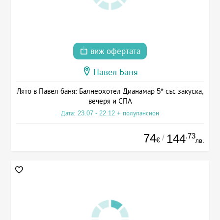
виж офертата
Павел Баня
Лято в Павел баня: Балнеохотел Дианамар 5* със закуска,
вечеря и СПА
Дата: 23.07 - 22.12 + полупансион
74
.73
144
/
€
лв.