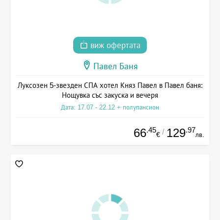
виж офертата
Павел Баня
Луксозен 5-звезден СПА хотел Княз Павел в Павел баня:
Нощувка със закуска и вечеря
Дата: 17.07 - 22.12 + полупансион
.45
.97
66
129
/
€
лв.