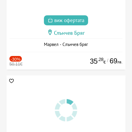
виж офертата
Слънчев Бряг
Марвел - Слънчев бряг
-30%
.28
69
35
/
лв.
€
50.11€