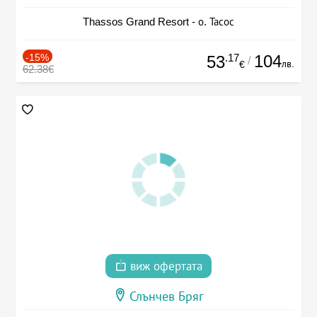
Thassos Grand Resort - о. Тасос
-15%
.17
104
53
/
лв.
€
62.38€
виж офертата
Слънчев Бряг