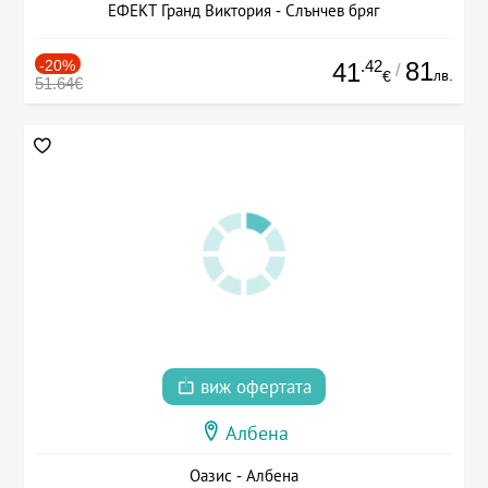
ЕФЕКТ Гранд Виктория - Слънчев бряг
-20%
.42
81
41
/
лв.
€
51.64€
виж офертата
Албена
Оазис - Албена