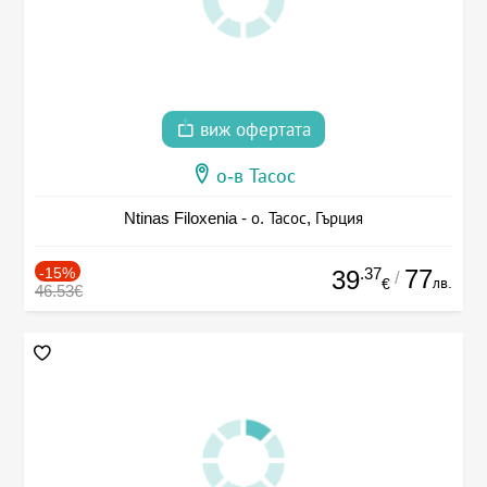
виж офертата
о-в Тасос
Ntinas Filoxenia - о. Тасос, Гърция
-15%
.37
77
39
/
лв.
€
46.53€