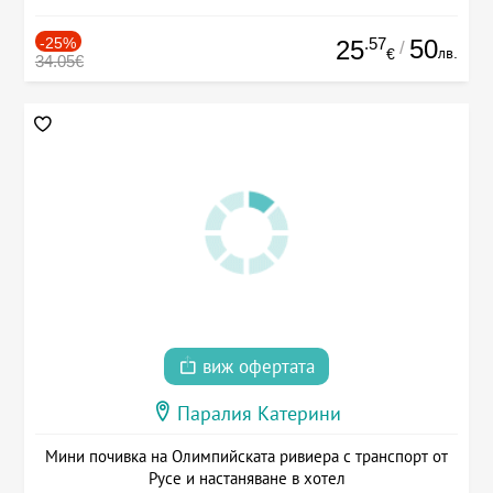
-25%
.57
50
25
/
лв.
€
34.05€
виж офертата
Паралия Катерини
Мини почивка на Олимпийската ривиера с транспорт от
Русе и настаняване в хотел