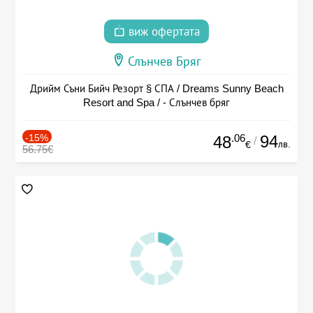
виж офертата
Слънчев Бряг
Дрийм Съни Бийч Резорт § СПА / Dreams Sunny Beach
Resort and Spa / - Слънчев бряг
-15%
.06
94
48
/
лв.
€
56.75€