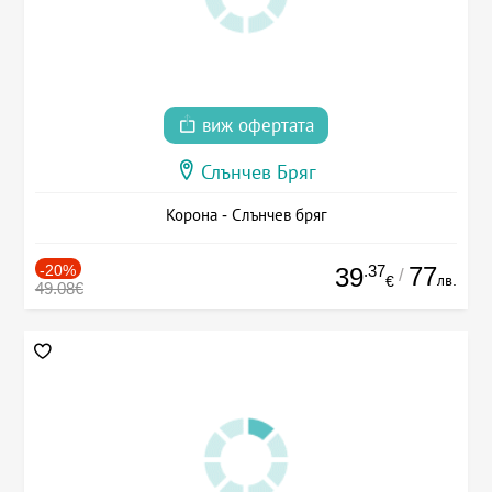
виж офертата
Слънчев Бряг
Корона - Слънчев бряг
-20%
.37
77
39
/
лв.
€
49.08€