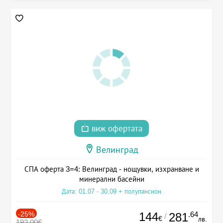
виж офертата
Велинград
СПА оферта 3=4: Велинград - нощувки, изхранване и
минерални басейни
Дата: 01.07 - 30.09 + полупансион
-25%
144
.64
281
/
€
лв.
192.00€