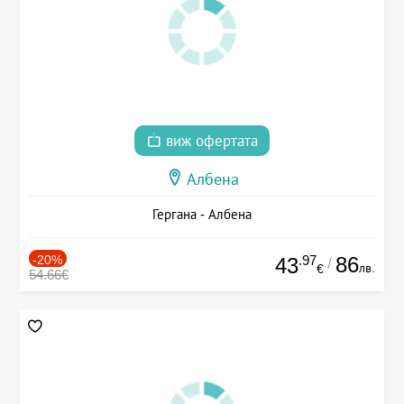
виж офертата
Албена
Гергана - Албена
-20%
.97
86
43
/
лв.
€
54.66€