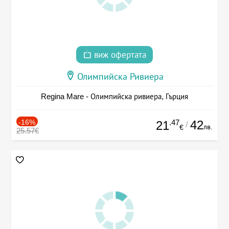
виж офертата
Олимпийска Ривиера
Regina Mare - Олимпийска ривиера, Гърция
-16%
.47
42
21
/
лв.
€
25.57€