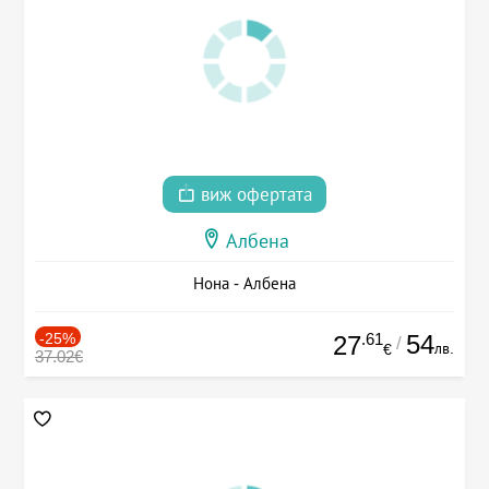
виж офертата
Албена
Нона - Албена
-25%
.61
54
27
/
лв.
€
37.02€