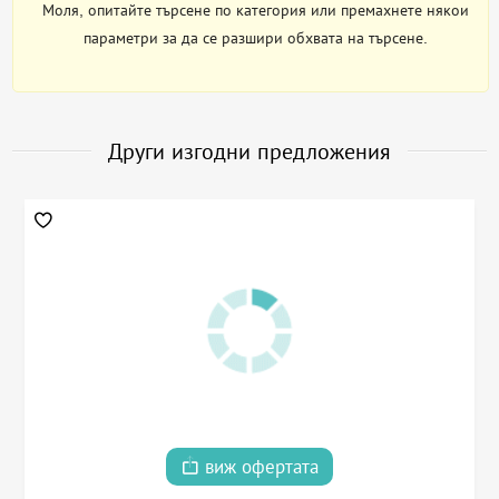
Моля, опитайте търсене по категория или премахнете някои
параметри за да се разшири обхвата на търсене.
Други изгодни предложения
виж офертата