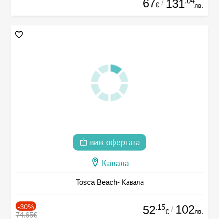
67
.04
131
/
€
лв.
виж офертата
Кавала
Tosca Beach- Кавала
-30%
.15
102
52
/
лв.
€
74.65€