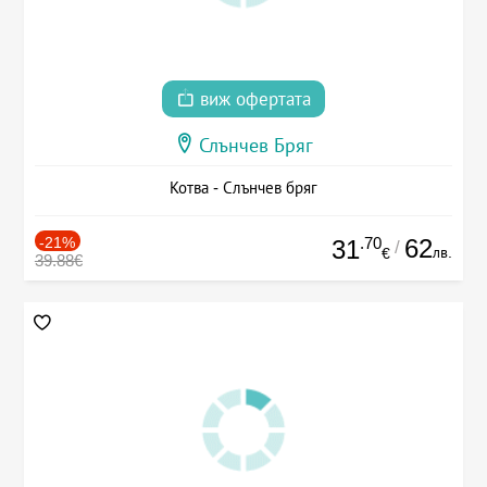
виж офертата
Слънчев Бряг
Котва - Слънчев бряг
-21%
.70
62
31
/
лв.
€
39.88€