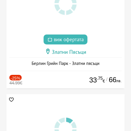
виж офертата
Златни Пясъци
Берлин Грийн Парк - Златни пясъци
-25%
.75
66
33
/
лв.
€
44.99€