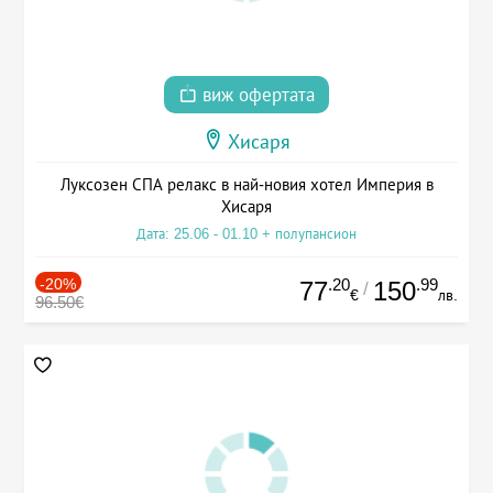
виж офертата
Хисаря
Луксозен СПА релакс в най-новия хотел Империя в
Хисаря
Дата: 25.06 - 01.10 + полупансион
-20%
.20
.99
77
150
/
€
лв.
96.50€