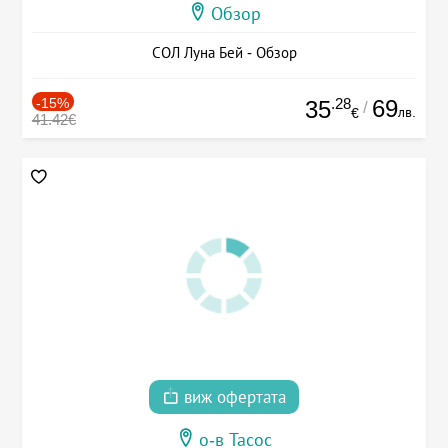
Обзор
СОЛ Луна Бей - Обзор
-15%
.28
69
35
/
лв.
€
41.42€
виж офертата
о-в Тасос