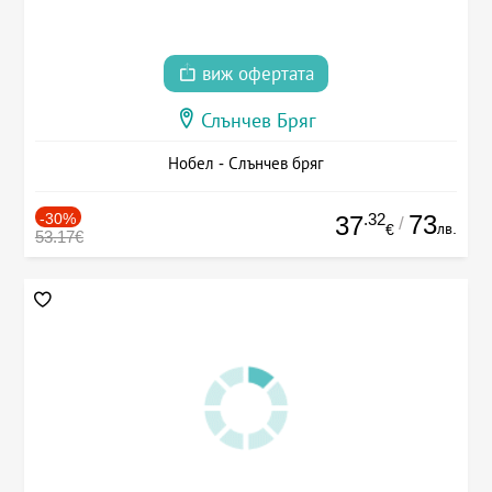
виж офертата
Слънчев Бряг
Нобел - Слънчев бряг
-30%
.32
73
37
/
лв.
€
53.17€