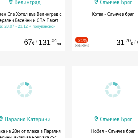
Велинград
Слънчев Бряг
зен Спа Хотел във Велинград с
Котва - Слънчев бряг
ерални Басейни и СПА Пакет
а: 28.07 - 23.12 + полупансион
67
.04
-21%
.70
131
31
/
/
€
лв.
€
39.88€
Паралия Катерини
Слънчев Бряг
ка на 20м от плажа в Паралия
Нобел - Слънчев бряг
ерини, включва нощувка със