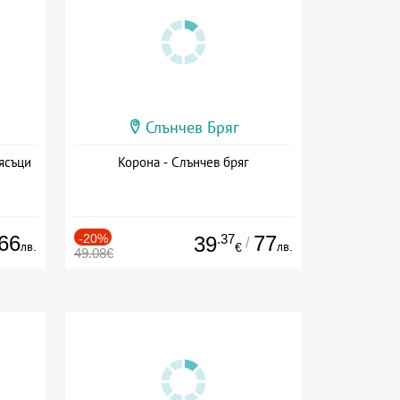
Слънчев Бряг
ясъци
Корона - Слънчев бряг
66
-20%
.37
77
39
/
лв.
лв.
€
49.08€