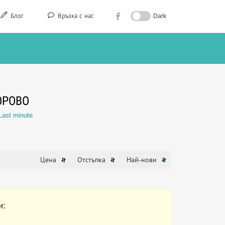
Блог
Връзка с нас
Dark
ОРОВО
Last minute
Цена
Отстъпка
Най-нови
и: