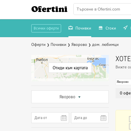
Ofertini
Почивки
Стоки
Всички оферти
Оферти
Почивки
Яворово
дом. любимци
❯
❯
❯
ХОТ
Вижте 
Отиди към картата
Яворово
0 офе
Яворово