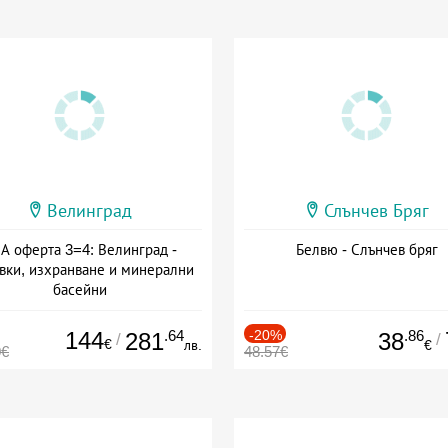
Велинград
Слънчев Бряг
А оферта 3=4: Велинград -
Белвю - Слънчев бряг
вки, изхранване и минерални
басейни
а: 01.07 - 30.09 + полупансион
144
.64
-20%
.86
281
38
/
/
€
лв.
€
0€
48.57€