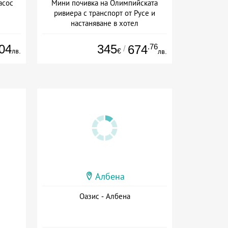
асос
Мини почивка на Олимпийската
ривиера с транспорт от Русе и
настаняване в хотел
Дата: 18.09 - 23.09 + закуска
04
345
.76
674
/
лв.
€
лв.
Албена
Оазис - Албена