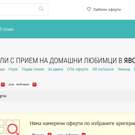
Любими оферти
В града
ЕЛИ С ПРИЕМ НА ДОМАШНИ ЛЮБИМЦИ В
ЯВ
още:
Море
Първа линия
За двама
СПА оферти
All inclusive
Уикенд
дом. любимци
рти
Няма намерени оферти по избраните критери
Яворово
дом. любимци