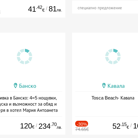
.42
81
41
/
специално предложение
лв.
€
€
Банско
Кавала
ивка в Банско: 4=5 нощувки,
Tosca Beach- Кавала
уска и възможност за обяд и
еря в хотел Мария Антоанета
а: 16.07 - 07.09 + полупансион
120
.70
-30%
.15
1
234
52
/
/
€
лв.
€
74.65€