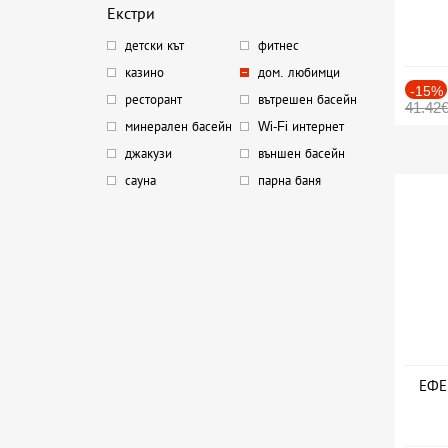
Екстри
детски кът
фитнес
казино
дом. любимци
-15%
ресторант
вътрешен басейн
41.42
минерален басейн
Wi-Fi интернет
джакузи
външен басейн
сауна
парна баня
ЕФЕК