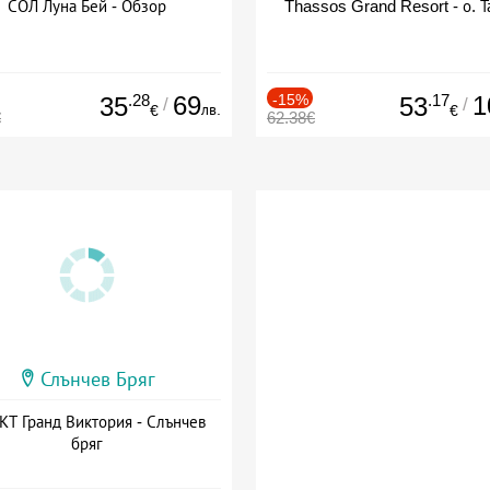
СОЛ Луна Бей - Обзор
Thassos Grand Resort - о. Т
.28
69
-15%
.17
1
35
53
/
/
лв.
€
€
€
62.38€
Слънчев Бряг
Т Гранд Виктория - Слънчев
бряг