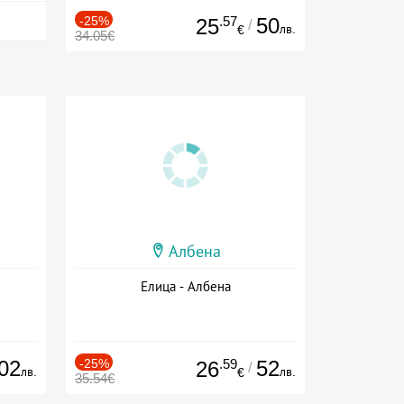
-25%
.57
50
25
/
лв.
€
34.05€
Албена
Елица - Албена
02
-25%
.59
52
26
/
лв.
лв.
€
35.54€