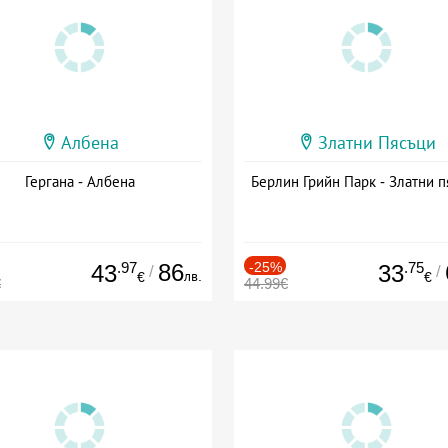
Албена
Златни Пясъци
Гергана - Албена
Берлин Грийн Парк - Златни п
.97
86
-25%
.75
43
33
/
/
лв.
€
€
€
44.99€