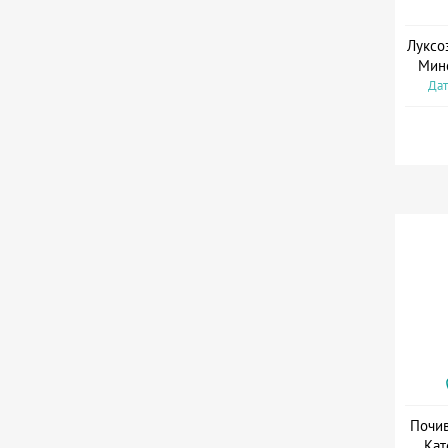
Луксо
Мин
Дат
Почив
Кат