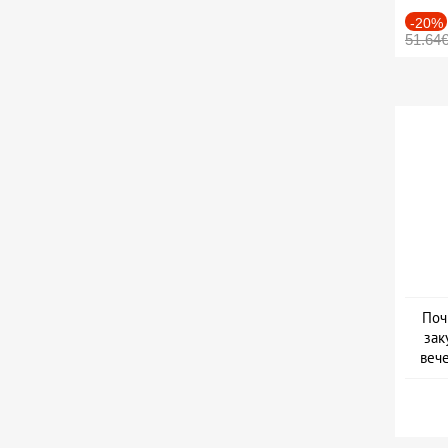
-20%
51.64
Поч
зак
веч
Дат