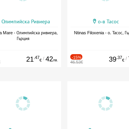
Олимпийска Ривиера
о-в Тасос
a Mare - Олимпийска ривиера,
Ntinas Filoxenia - о. Тасос, Г
Гърция
.47
42
-15%
.37
21
39
/
/
лв.
€
€
€
46.53€