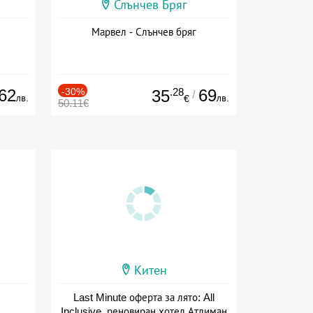
Слънчев Бряг
Марвел - Слънчев бряг
62
-30%
.28
69
35
/
лв.
лв.
€
50.11€
Китен
Last Minute оферта за лято: All
Inclusive, реновиран хотел Атлиман