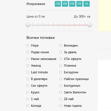
Изхранване
OB
BB
HB
FB
AI
Цена от 0 лв
До 300+ лв
Всички почивки
Море
Великден
Първа линия
За двама
Ранни записвания
СПА оферти
Уикенд
Планина
Last minute
Екскурзии
8 декември
Майски празници
Ски оферти
Екотуризъм
Круиз
Свети Валентин
1 май
24 май
Коледа
Нова година