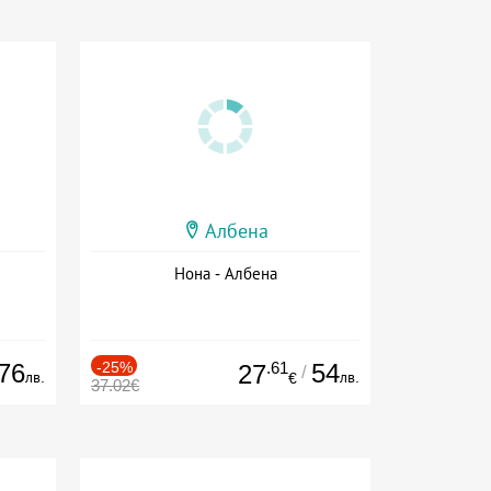
Албена
Нона - Албена
76
-25%
.61
54
27
/
лв.
лв.
€
37.02€