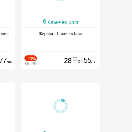
Слънчев Бряг
ърция
Жерави - Слънчев бряг
77
-20%
.12
55
28
/
лв.
лв.
€
35.28€