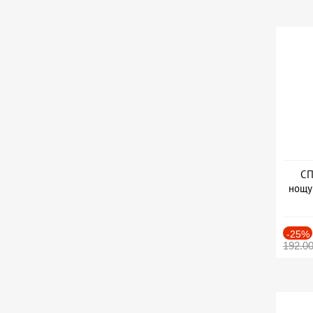
СП
нощу
Дат
-25%
192.0