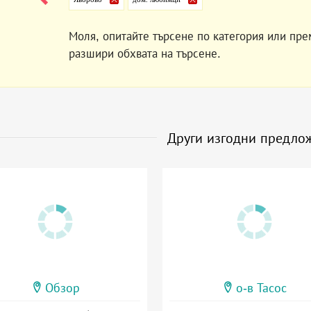
Моля, опитайте търсене по категория или пре
разшири обхвата на търсене.
Други изгодни предло
Обзор
о-в Тасос