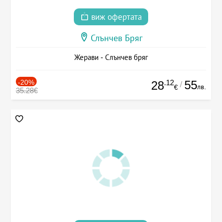
виж офертата
Слънчев Бряг
Жерави - Слънчев бряг
-20%
.12
55
28
/
лв.
€
35.28€