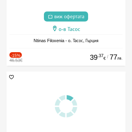
виж офертата
о-в Тасос
Ntinas Filoxenia - о. Тасос, Гърция
-15%
.37
77
39
/
лв.
€
46.53€