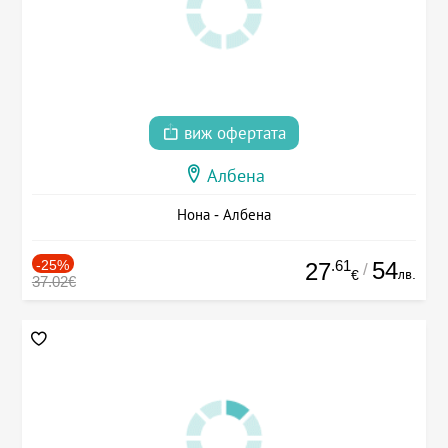
виж офертата
Албена
Нона - Албена
-25%
.61
54
27
/
лв.
€
37.02€