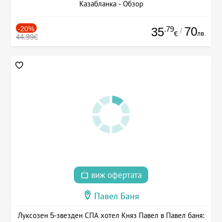
Казабланка - Обзор
-20%
.79
70
35
/
лв.
€
44.99€
виж офертата
Павел Баня
Луксозен 5-звезден СПА хотел Княз Павел в Павел баня: