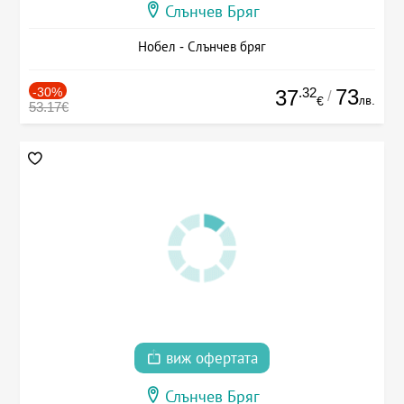
Слънчев Бряг
Нобел - Слънчев бряг
-30%
.32
73
37
/
лв.
€
53.17€
виж офертата
Слънчев Бряг