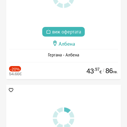
виж офертата
Албена
Гергана - Албена
-20%
.97
86
43
/
лв.
€
54.66€