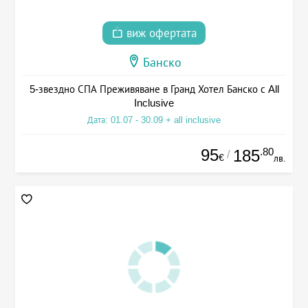
виж офертата
Банско
5-звездно СПА Преживяване в Гранд Хотел Банско с All
Inclusive
Дата: 01.07 - 30.09 + all inclusive
95
.80
185
/
€
лв.