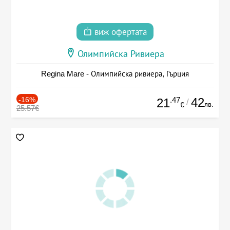
виж офертата
Олимпийска Ривиера
Regina Mare - Олимпийска ривиера, Гърция
-16%
.47
42
21
/
лв.
€
25.57€