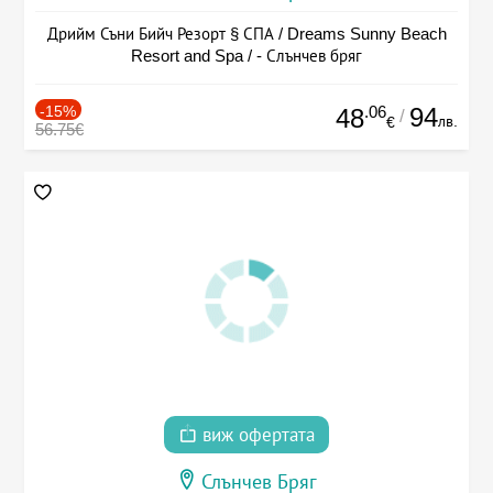
Дрийм Съни Бийч Резорт § СПА / Dreams Sunny Beach
Resort and Spa / - Слънчев бряг
-15%
.06
94
48
/
лв.
€
56.75€
виж офертата
Слънчев Бряг