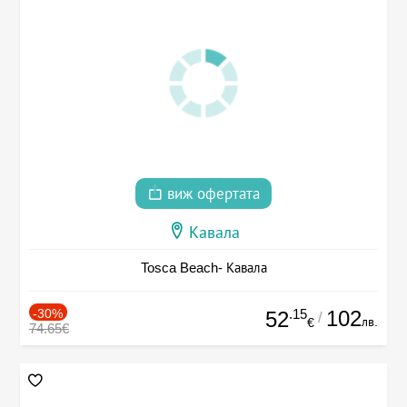
виж офертата
Кавала
Tosca Beach- Кавала
-30%
.15
102
52
/
лв.
€
74.65€