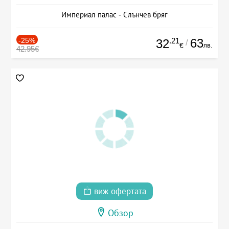
Империал палас - Слънчев бряг
-25%
.21
63
32
/
лв.
€
42.95€
виж офертата
Обзор