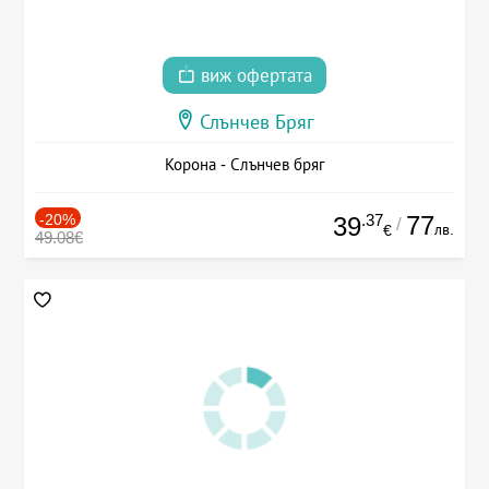
виж офертата
Слънчев Бряг
Корона - Слънчев бряг
-20%
.37
77
39
/
лв.
€
49.08€