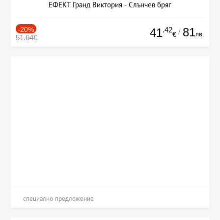
ЕФЕКТ Гранд Виктория - Слънчев бряг
-20%
.42
81
41
/
лв.
€
51.64€
специално предложение