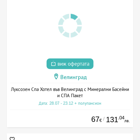
виж офертата
Велинград
Луксозен Спа Хотел във Велинград с Минерални Басейни
и СПА Пакет
Дата: 28.07 - 23.12 + полупансион
67
.04
131
/
€
лв.