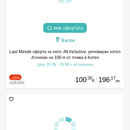
виж офертата
Китен
Last Minute оферта за лято: All Inclusive, реновиран хотел
Атлиман на 100 м от плажа в Китен
Дата: 01.06 - 29.09 + all inclusive
-15%
.30
.17
100
196
/
€
лв.
118.00€