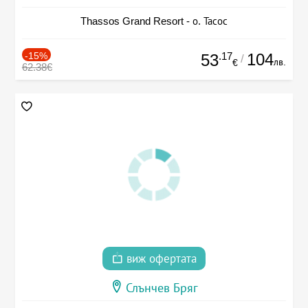
Thassos Grand Resort - о. Тасос
-15%
.17
104
53
/
лв.
€
62.38€
виж офертата
Слънчев Бряг