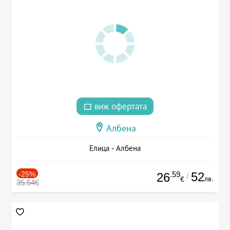
виж офертата
Албена
Елица - Албена
-25%
.59
52
26
/
лв.
€
35.54€