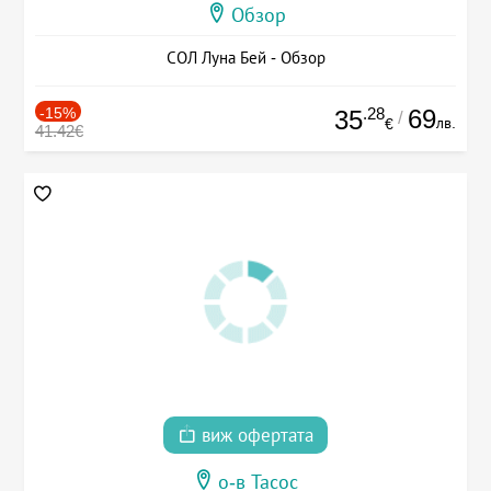
Обзор
СОЛ Луна Бей - Обзор
-15%
.28
69
35
/
лв.
€
41.42€
виж офертата
о-в Тасос