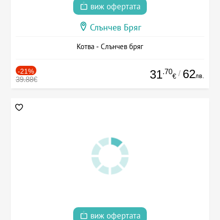
виж офертата
Слънчев Бряг
Котва - Слънчев бряг
-21%
.70
62
31
/
лв.
€
39.88€
виж офертата