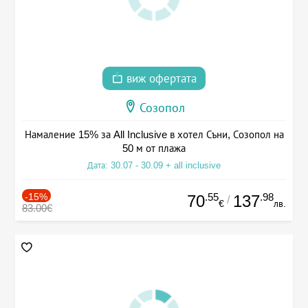
виж офертата
Созопол
Намаление 15% за All Inclusive в хотел Съни, Созопол на
50 м от плажа
Дата: 30.07 - 30.09 + all inclusive
-15%
.55
.98
70
137
/
€
лв.
83.00€