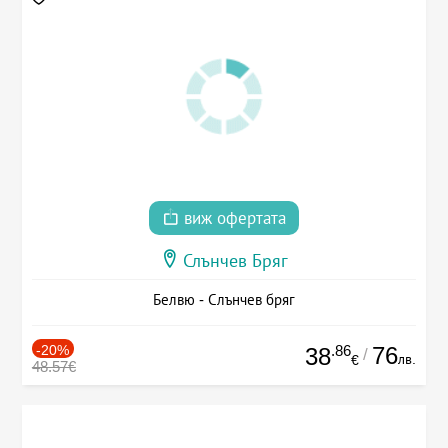
виж офертата
Слънчев Бряг
Белвю - Слънчев бряг
-20%
.86
76
38
/
лв.
€
48.57€