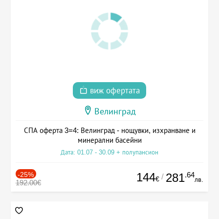
виж офертата
Велинград
СПА оферта 3=4: Велинград - нощувки, изхранване и
минерални басейни
Дата: 01.07 - 30.09 + полупансион
-25%
144
.64
281
/
€
лв.
192.00€