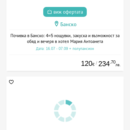
виж офертата
Банско
Почивка в Банско: 4=5 нощувки, закуска и възможност за
обяд и вечеря в хотел Мария Антоанета
Дата: 16.07 - 07.09 + полупансион
120
.70
234
/
€
лв.