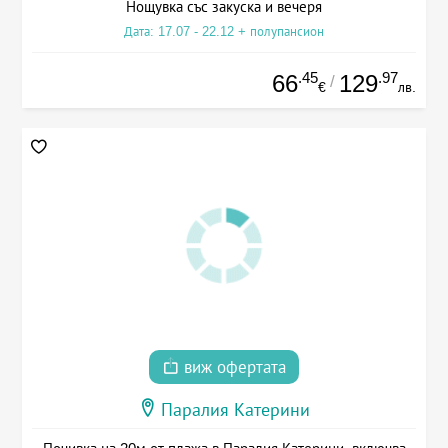
Нощувка със закуска и вечеря
Дата: 17.07 - 22.12 + полупансион
.45
.97
66
129
/
€
лв.
виж офертата
Паралия Катерини