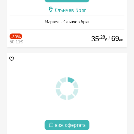
Слънчев Бряг
Марвел - Слънчев бряг
-30%
.28
69
35
/
лв.
€
50.11€
виж офертата