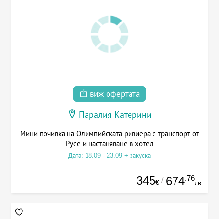
виж офертата
Паралия Катерини
Мини почивка на Олимпийската ривиера с транспорт от
Русе и настаняване в хотел
Дата: 18.09 - 23.09 + закуска
345
.76
674
/
€
лв.