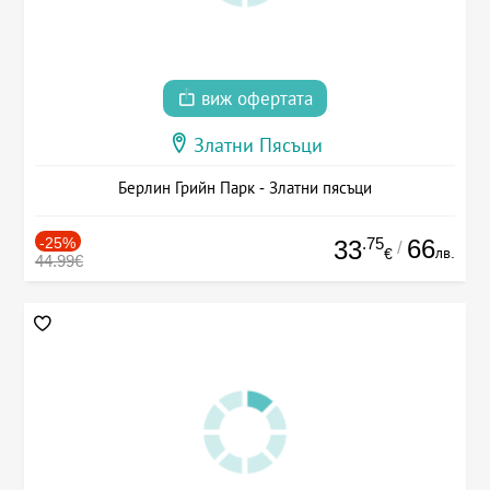
виж офертата
Златни Пясъци
Берлин Грийн Парк - Златни пясъци
-25%
.75
66
33
/
лв.
€
44.99€