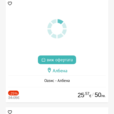
виж офертата
Албена
Оазис - Албена
-25%
.57
50
25
/
лв.
€
34.05€