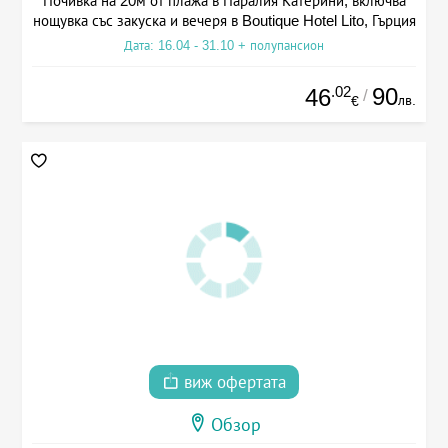
Почивка на 20м от плажа в Паралия Катерини, включва
нощувка със закуска и вечеря в Boutique Hotel Lito, Гърция
Дата: 16.04 - 31.10 + полупансион
.02
90
46
/
лв.
€
виж офертата
Обзор