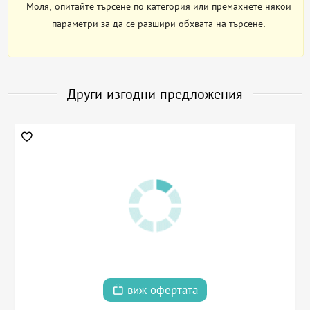
Моля, опитайте търсене по категория или премахнете някои
параметри за да се разшири обхвата на търсене.
Други изгодни предложения
виж офертата