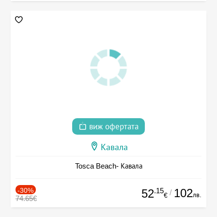
виж офертата
Кавала
Tosca Beach- Кавала
-30%
.15
102
52
/
лв.
€
74.65€