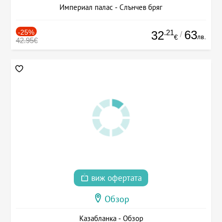
Империал палас - Слънчев бряг
-25%
.21
63
32
/
лв.
€
42.95€
виж офертата
Обзор
Казабланка - Обзор