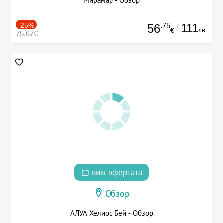
Мирамар - Обзор
-25%
.75
111
56
/
лв.
€
75.67€
виж офертата
Обзор
АЛУА Хелиос Бей - Обзор