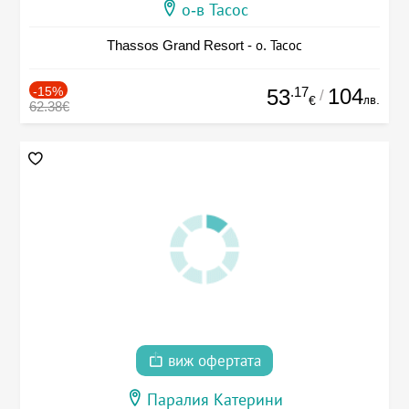
о-в Тасос
Thassos Grand Resort - о. Тасос
-15%
.17
104
53
/
лв.
€
62.38€
виж офертата
Паралия Катерини