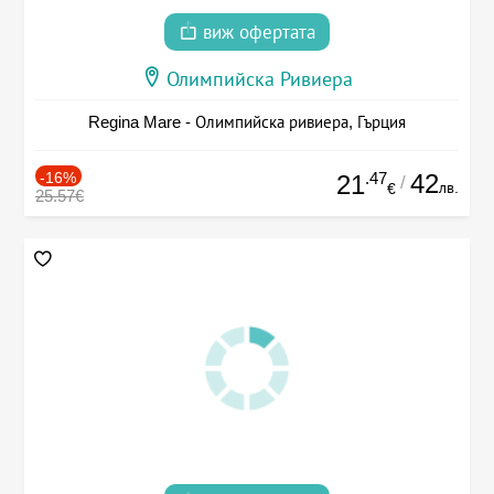
виж офертата
Олимпийска Ривиера
Regina Mare - Олимпийска ривиера, Гърция
-16%
.47
42
21
/
лв.
€
25.57€