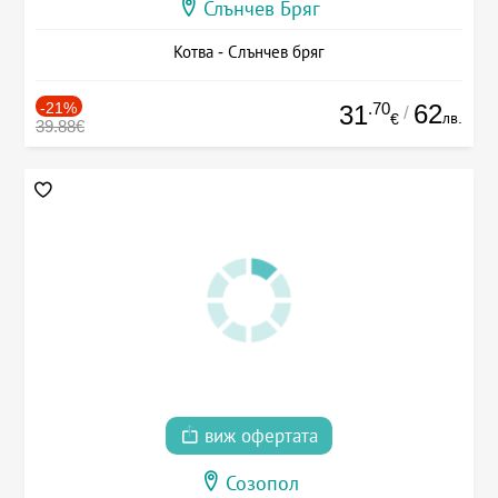
Слънчев Бряг
Котва - Слънчев бряг
-21%
.70
62
31
/
лв.
€
39.88€
виж офертата
Созопол