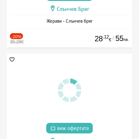
Слънчев Бряг
Жерави - Слънчев бряг
-20%
.12
55
28
/
лв.
€
35.28€
виж офертата