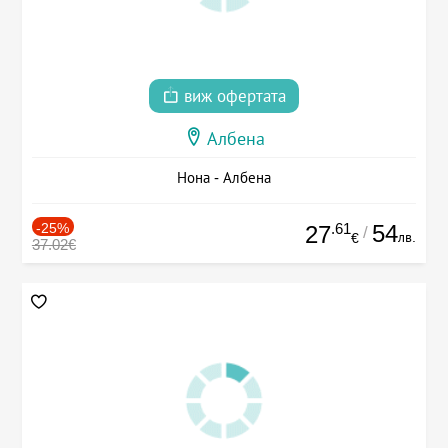
виж офертата
Албена
Нона - Албена
-25%
.61
54
27
/
лв.
€
37.02€