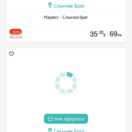
Слънчев Бряг
Марвел - Слънчев бряг
-30%
.28
69
35
/
лв.
€
50.11€
виж офертата
Слънчев Бряг