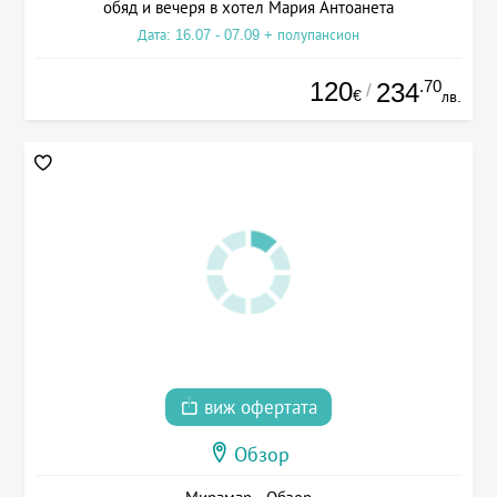
обяд и вечеря в хотел Мария Антоанета
Дата: 16.07 - 07.09 + полупансион
120
.70
234
/
€
лв.
виж офертата
Обзор