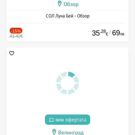
Обзор
СОЛ Луна Бей - Обзор
-15%
.28
69
35
/
лв.
€
41.42€
виж офертата
Велинград