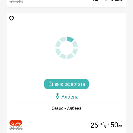
51.64€
виж офертата
Албена
Оазис - Албена
-25%
.57
50
25
/
лв.
€
34.05€