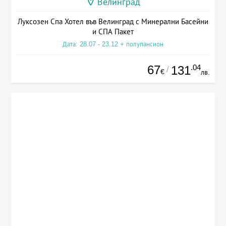
Велинград
Луксозен Спа Хотел във Велинград с Минерални Басейни
и СПА Пакет
Дата: 28.07 - 23.12 + полупансион
67
.04
131
/
€
лв.