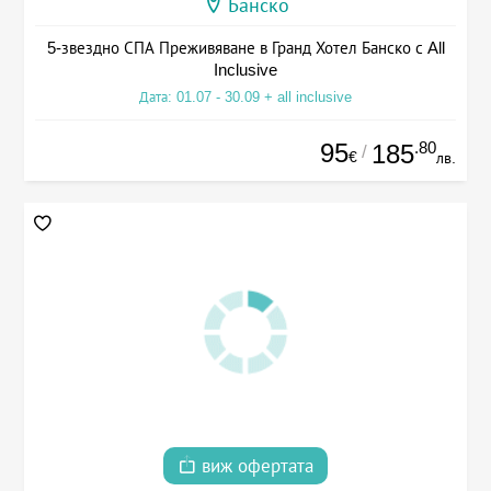
Банско
5-звездно СПА Преживяване в Гранд Хотел Банско с All
Inclusive
Дата: 01.07 - 30.09 + all inclusive
95
.80
185
/
€
лв.
виж офертата