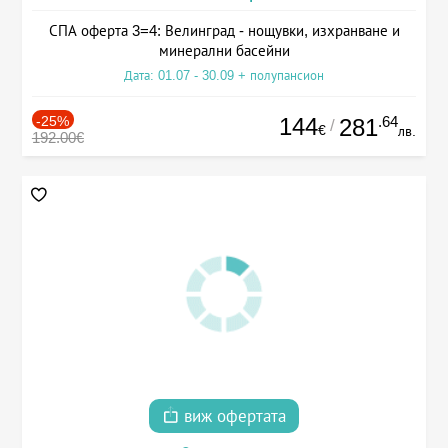
СПА оферта 3=4: Велинград - нощувки, изхранване и
минерални басейни
Дата: 01.07 - 30.09 + полупансион
-25%
144
.64
281
/
€
лв.
192.00€
виж офертата