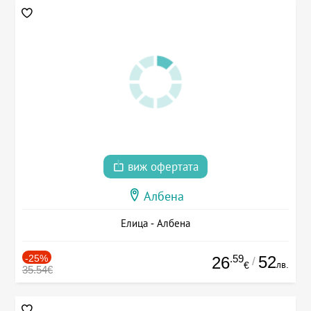
виж офертата
Албена
Елица - Албена
-25%
.59
52
26
/
лв.
€
35.54€