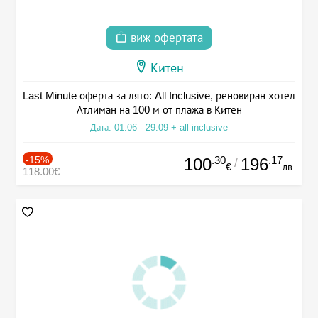
виж офертата
Китен
Last Minute оферта за лято: All Inclusive, реновиран хотел
Атлиман на 100 м от плажа в Китен
Дата: 01.06 - 29.09 + all inclusive
-15%
.30
.17
100
196
/
€
лв.
118.00€