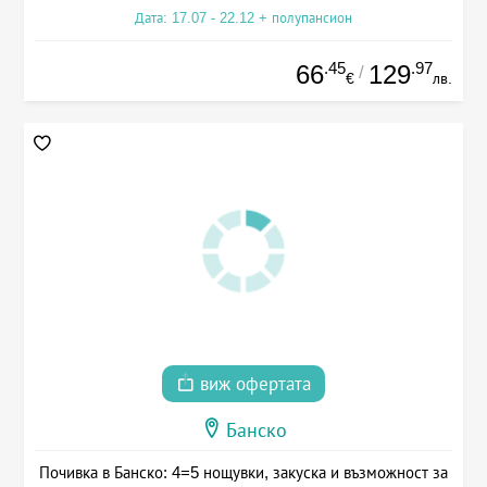
Дата: 17.07 - 22.12 + полупансион
.45
.97
66
129
/
€
лв.
виж офертата
Банско
Почивка в Банско: 4=5 нощувки, закуска и възможност за