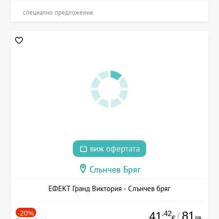
специално предложение
виж офертата
Слънчев Бряг
ЕФЕКТ Гранд Виктория - Слънчев бряг
-20%
.42
81
41
/
лв.
€