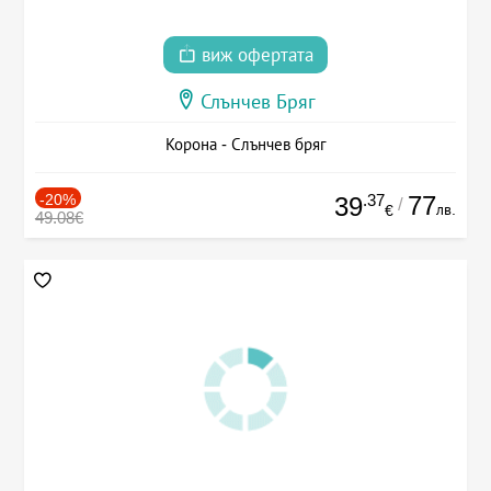
виж офертата
Слънчев Бряг
Корона - Слънчев бряг
-20%
.37
77
39
/
лв.
€
49.08€