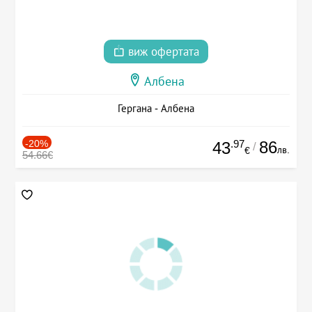
виж офертата
Албена
Гергана - Албена
-20%
.97
86
43
/
лв.
€
54.66€