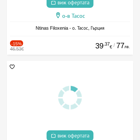
виж офертата
о-в Тасос
Ntinas Filoxenia - о. Тасос, Гърция
-15%
.37
77
39
/
лв.
€
46.53€
виж офертата