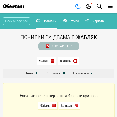
Ofertini
Почивки
Стоки
В града
Всички оферти
ПОЧИВКИ ЗА ДВАМА В
ЖАБЛЯК
ВИЖ ФИЛТРИ
Жабляк
За двама
Цена
Отстъпка
Най-нови
Няма намерени оферти по избраните критерии:
Жабляк
За двама