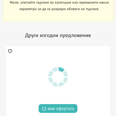
Моля, опитайте търсене по категория или премахнете някои
параметри за да се разшири обхвата на търсене.
Други изгодни предложения
виж офертата