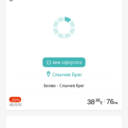
виж офертата
Слънчев Бряг
Белвю - Слънчев бряг
-20%
.86
76
38
/
лв.
€
48.57€