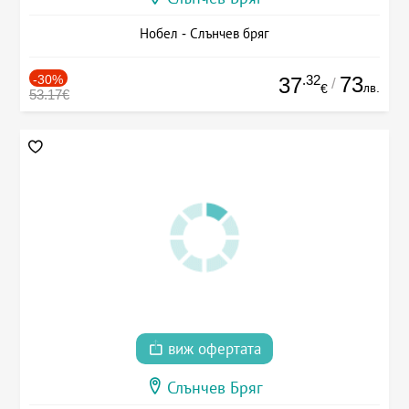
Нобел - Слънчев бряг
-30%
.32
73
37
/
лв.
€
53.17€
виж офертата
Слънчев Бряг