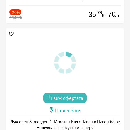
-20%
.79
70
35
/
лв.
€
44.99€
виж офертата
Павел Баня
Луксозен 5-звезден СПА хотел Княз Павел в Павел баня:
Нощувка със закуска и вечеря