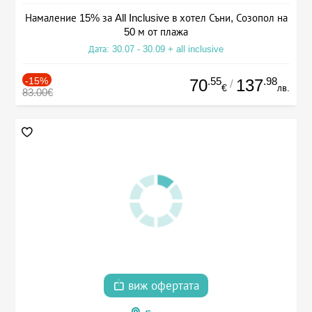
Намаление 15% за All Inclusive в хотел Съни, Созопол на
50 м от плажа
Дата: 30.07 - 30.09 + all inclusive
-15%
.55
.98
70
137
/
€
лв.
83.00€
виж офертата