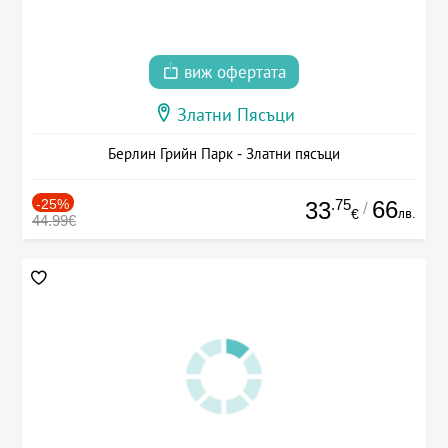
виж офертата
Златни Пясъци
Берлин Грийн Парк - Златни пясъци
-25%
.75
66
33
/
лв.
€
44.99€