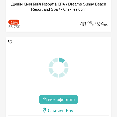
Дрийм Съни Бийч Резорт § СПА / Dreams Sunny Beach
Resort and Spa / - Слънчев бряг
-15%
.06
94
48
/
лв.
€
56.75€
виж офертата
Слънчев Бряг