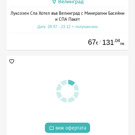
Велинград
Луксозен Спа Хотел във Велинград с Минерални Басейни
и СПА Пакет
Дата: 28.07 - 23.12 + полупансион
67
.04
131
/
€
лв.
виж офертата