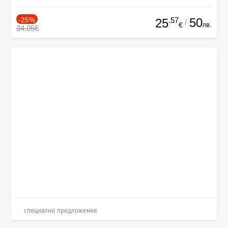
-25%
.57
50
25
/
лв.
€
34.05€
специално предложение