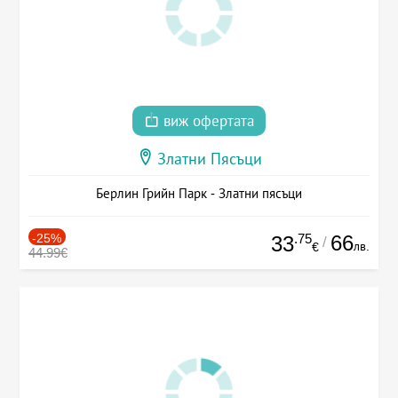
виж офертата
Златни Пясъци
Берлин Грийн Парк - Златни пясъци
-25%
.75
66
33
/
лв.
€
44.99€