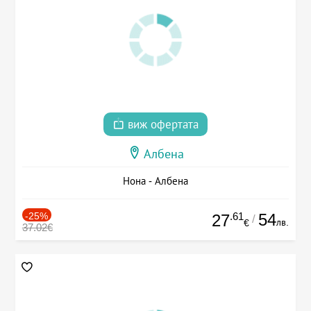
виж офертата
Албена
Нона - Албена
-25%
.61
54
27
/
лв.
€
37.02€