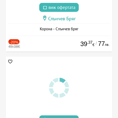
виж офертата
Слънчев Бряг
Корона - Слънчев бряг
-20%
.37
77
39
/
лв.
€
49.08€