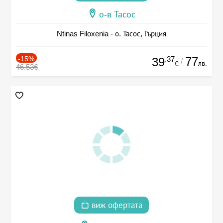
о-в Тасос
Ntinas Filoxenia - о. Тасос, Гърция
-15%
.37
77
39
/
лв.
€
46.53€
виж офертата