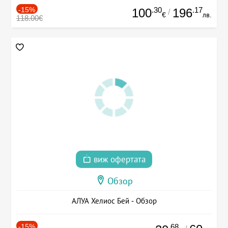
-15%
.30
.17
100
196
/
€
лв.
118.00€
виж офертата
Обзор
АЛУА Хелиос Бей - Обзор
-15%
.68