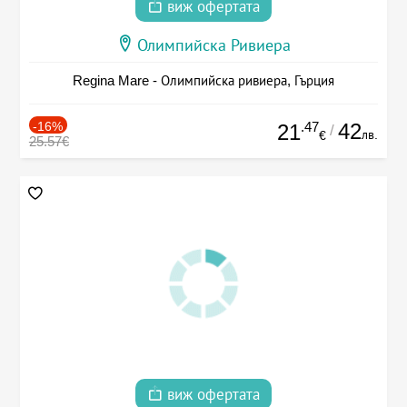
виж офертата
Олимпийска Ривиера
Regina Mare - Олимпийска ривиера, Гърция
-16%
.47
42
21
/
лв.
€
25.57€
виж офертата