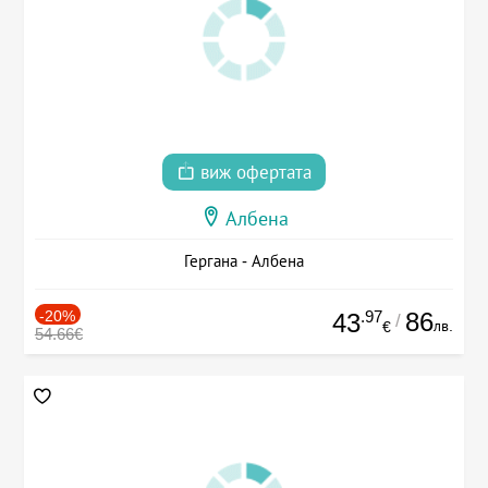
виж офертата
Албена
Гергана - Албена
-20%
.97
86
43
/
лв.
€
54.66€