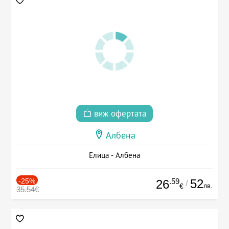
виж офертата
Албена
Елица - Албена
-25%
.59
52
26
/
лв.
€
35.54€