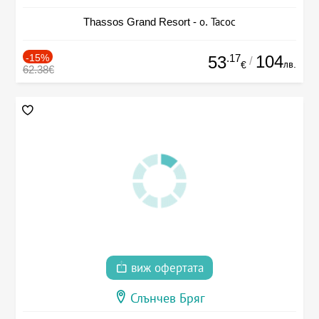
Thassos Grand Resort - о. Тасос
-15%
.17
104
53
/
лв.
€
62.38€
виж офертата
Слънчев Бряг