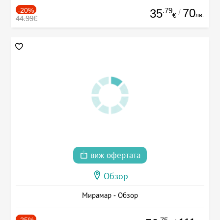
-20%
.79
70
35
/
лв.
€
44.99€
виж офертата
Обзор
Мирамар - Обзор