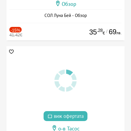
Обзор
СОЛ Луна Бей - Обзор
-15%
.28
69
35
/
лв.
€
41.42€
виж офертата
о-в Тасос