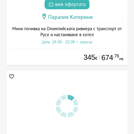
виж офертата
Паралия Катерини
Мини почивка на Олимпийската ривиера с транспорт от
Русе и настаняване в хотел
Дата: 18.09 - 23.09 + закуска
345
.76
674
/
€
лв.