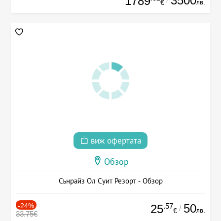
3500
1789
лв.
€
виж офертата
Обзор
Сънрайз Ол Суит Резорт - Обзор
-24%
.57
50
25
/
лв.
€
33.75€