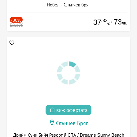
Нобел - Слънчев бряг
-30%
.32
73
37
/
лв.
€
53.17€
виж офертата
Слънчев Бряг
Дрийм Съни Бийч Резорт § СПА / Dreams Sunny Beach