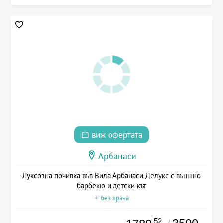
виж офертата
Арбанаси
Луксозна почивка във Вила Арбанаси Делукс с външно
барбекю и детски кът
+ без храна
.52
/