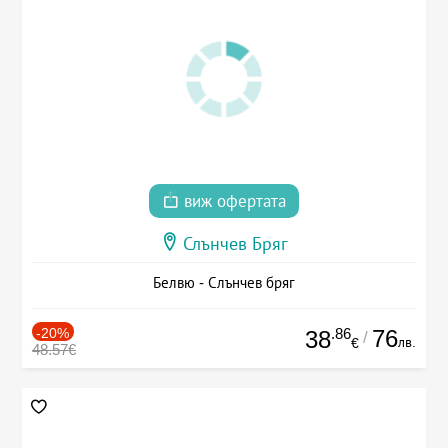
виж офертата
Слънчев Бряг
Белвю - Слънчев бряг
-20%
.86
76
38
/
лв.
€
48.57€