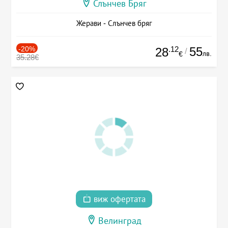
Слънчев Бряг
Жерави - Слънчев бряг
-20%
.12
55
28
/
лв.
€
35.28€
виж офертата
Велинград