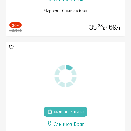
Марвел - Слънчев бряг
-30%
.28
69
35
/
лв.
€
50.11€
виж офертата
Слънчев Бряг