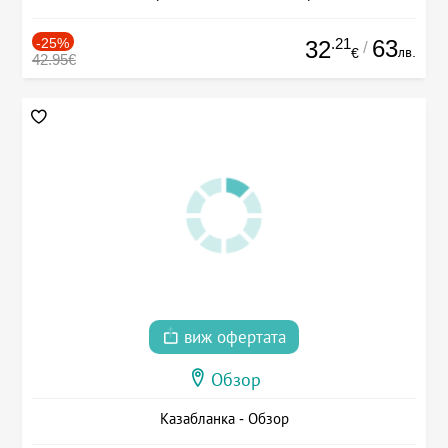
-25%
.21
63
32
/
лв.
€
42.95€
виж офертата
Обзор
Казабланка - Обзор