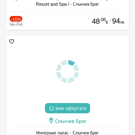
Resort and Spa / - Слънчев бряг
-15%
.06
94
48
/
лв.
€
56.75€
виж офертата
Слънчев Бряг
Империал палас - Слънчев бряг