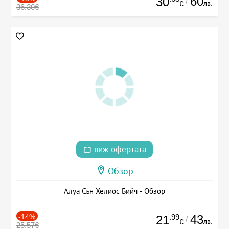
60
30
/
лв.
€
36.30€
виж офертата
Обзор
Алуа Сън Хелиос Бийч - Обзор
-14%
.99
43
21
/
лв.
€
25.57€