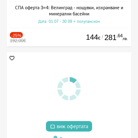
СПА оферта 3=4: Велинград - нощувки, изхранване и
минерални басейни
Дата: 01.07 - 30.09 + полупансион
-25%
144
.64
281
/
€
лв.
192.00€
виж офертата