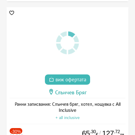
виж офертата
Слънчев Бряг
Ранни записвания: Слънчев бряг, хотел, нощувка с All
Inclusive
+ all inclusive
-30%
.30
.72
65
127
/
€
лв.