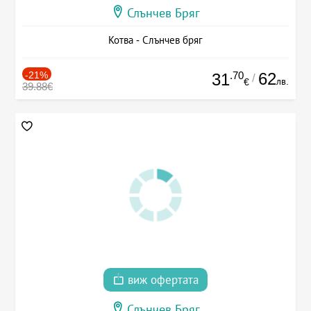
Слънчев Бряг
Котва - Слънчев бряг
-21%
.70
62
31
/
лв.
€
39.88€
виж офертата
Слънчев Бряг