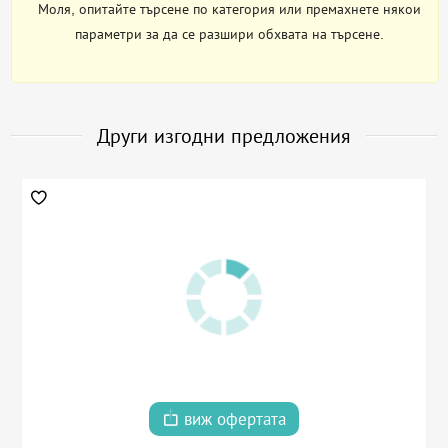
Моля, опитайте търсене по категория или премахнете някои
параметри за да се разшири обхвата на търсене.
Други изгодни предложения
виж офертата