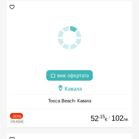
виж офертата
Кавала
Tosca Beach- Кавала
-30%
.15
102
52
/
лв.
€
74.65€