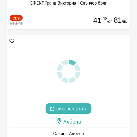
ЕФЕКТ Гранд Виктория - Слънчев бряг
-20%
.42
81
41
/
лв.
€
51.64€
виж офертата
Албена
Оазис - Албена