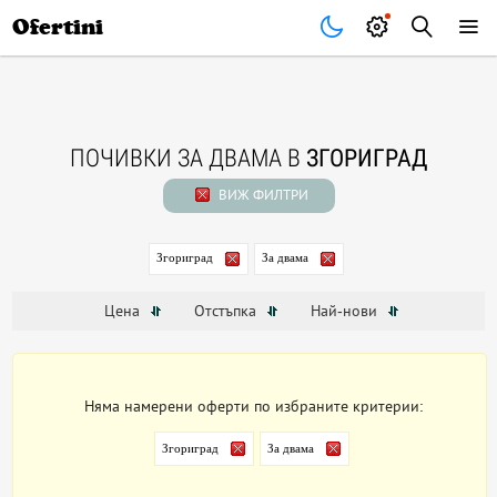
Почивки
Стоки
В града
Всички оферти
Ofertini
ПОЧИВКИ ЗА ДВАМА В
ЗГОРИГРАД
ВИЖ ФИЛТРИ
Згориград
За двама
Цена
Отстъпка
Най-нови
Няма намерени оферти по избраните критерии:
Згориград
За двама