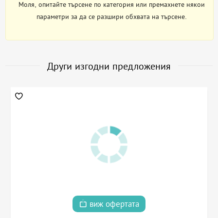
Моля, опитайте търсене по категория или премахнете някои
параметри за да се разшири обхвата на търсене.
Други изгодни предложения
виж офертата