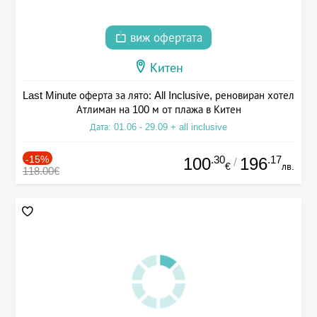
виж офертата
Китен
Last Minute оферта за лято: All Inclusive, реновиран хотел
Атлиман на 100 м от плажа в Китен
Дата: 01.06 - 29.09 + all inclusive
-15%
.30
.17
100
196
/
€
лв.
118.00€