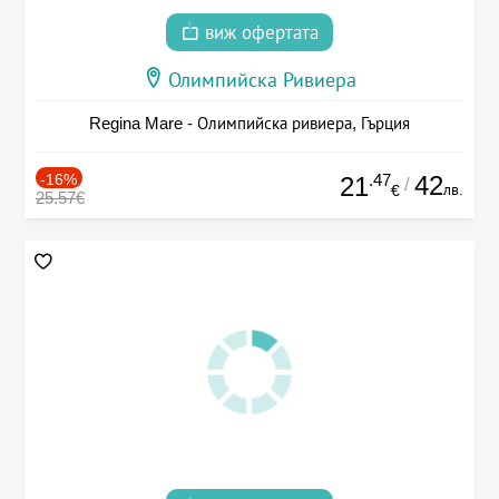
виж офертата
Олимпийска Ривиера
Regina Mare - Олимпийска ривиера, Гърция
-16%
.47
42
21
/
лв.
€
25.57€