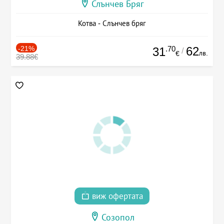
Слънчев Бряг
Котва - Слънчев бряг
-21%
.70
62
31
/
лв.
€
39.88€
виж офертата
Созопол