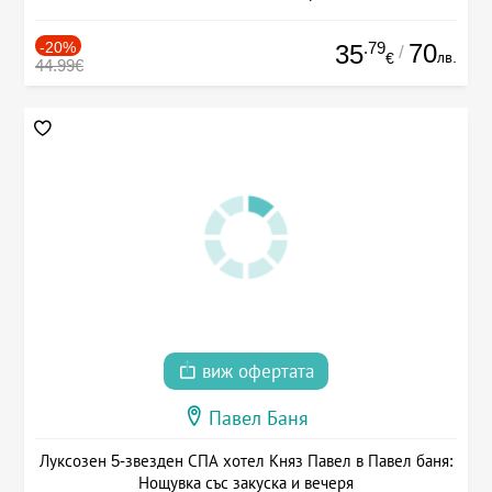
-20%
.79
70
35
/
лв.
€
44.99€
виж офертата
Павел Баня
Луксозен 5-звезден СПА хотел Княз Павел в Павел баня:
Нощувка със закуска и вечеря