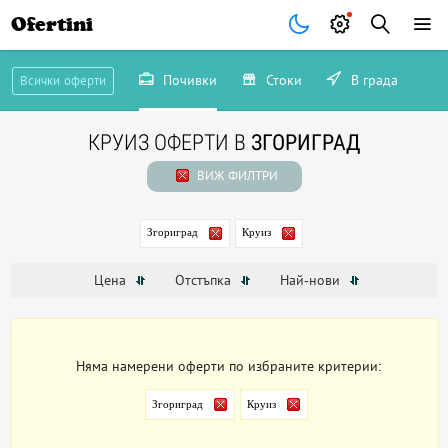
Ofertini
Почивки
Стоки
В града
Всички оферти
КРУИЗ ОФЕРТИ В
ЗГОРИГРАД
ВИЖ ФИЛТРИ
Згориград
Круиз
Цена
Отстъпка
Най-нови
Няма намерени оферти по избраните критерии:
Згориград
Круиз