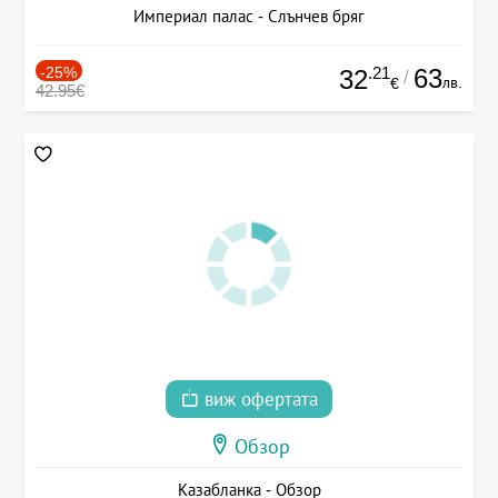
Империал палас - Слънчев бряг
-25%
.21
63
32
/
лв.
€
42.95€
виж офертата
Обзор
Казабланка - Обзор