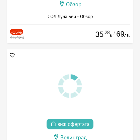
Обзор
СОЛ Луна Бей - Обзор
-15%
.28
69
35
/
лв.
€
41.42€
виж офертата
Велинград