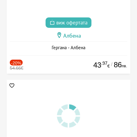
виж офертата
Албена
Гергана - Албена
-20%
.97
86
43
/
лв.
€
54.66€