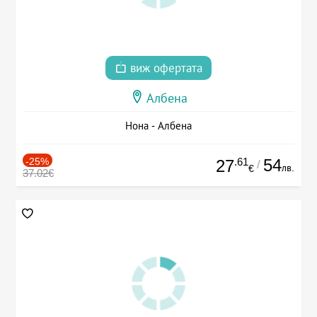
виж офертата
Албена
Нона - Албена
-25%
.61
54
27
/
лв.
€
37.02€