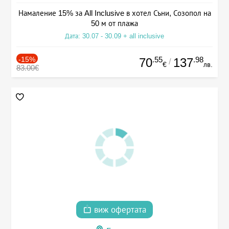
Намаление 15% за All Inclusive в хотел Съни, Созопол на
50 м от плажа
Дата: 30.07 - 30.09 + all inclusive
-15%
.55
.98
70
137
/
€
лв.
83.00€
виж офертата