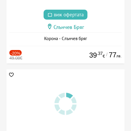
виж офертата
Слънчев Бряг
Корона - Слънчев бряг
-20%
.37
77
39
/
лв.
€
49.08€