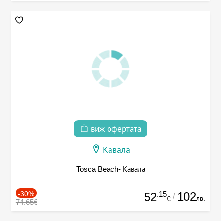
виж офертата
Кавала
Tosca Beach- Кавала
-30%
.15
102
52
/
лв.
€
74.65€