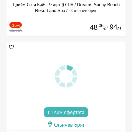
Дрийм Съни Бийч Резорт § СПА / Dreams Sunny Beach
Resort and Spa / - Слънчев бряг
-15%
.06
94
48
/
лв.
€
56.75€
виж офертата
Слънчев Бряг