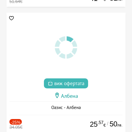
51.64€
виж офертата
Албена
Оазис - Албена
-25%
.57
50
25
/
лв.
€
34.05€