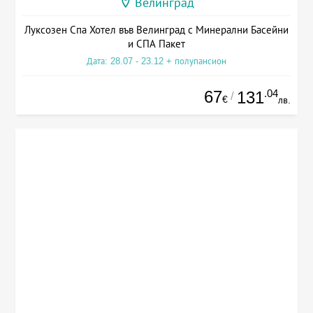
Велинград
Луксозен Спа Хотел във Велинград с Минерални Басейни
и СПА Пакет
Дата: 28.07 - 23.12 + полупансион
67
.04
131
/
€
лв.