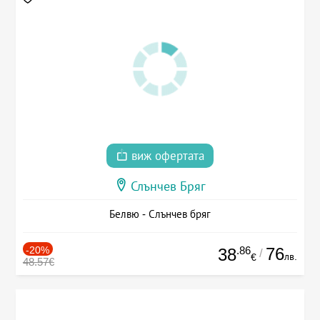
виж офертата
Слънчев Бряг
Белвю - Слънчев бряг
-20%
.86
76
38
/
лв.
€
48.57€