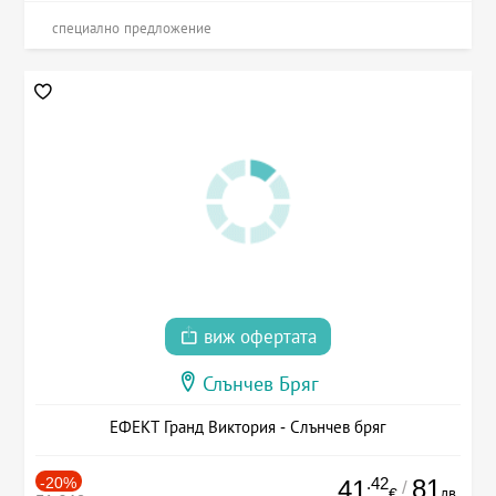
специално предложение
виж офертата
Слънчев Бряг
ЕФЕКТ Гранд Виктория - Слънчев бряг
-20%
.42
81
41
/
лв.
€