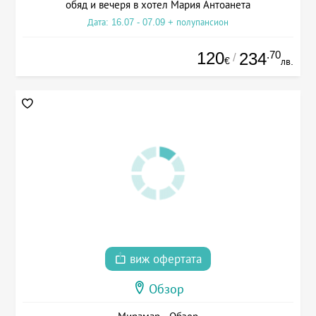
обяд и вечеря в хотел Мария Антоанета
Дата: 16.07 - 07.09 + полупансион
120
.70
234
/
€
лв.
виж офертата
Обзор