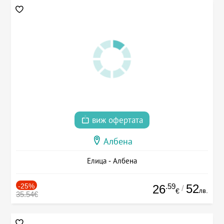
виж офертата
Албена
Елица - Албена
-25%
.59
52
26
/
лв.
€
35.54€