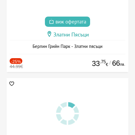
виж офертата
Златни Пясъци
Берлин Грийн Парк - Златни пясъци
-25%
.75
66
33
/
лв.
€
44.99€