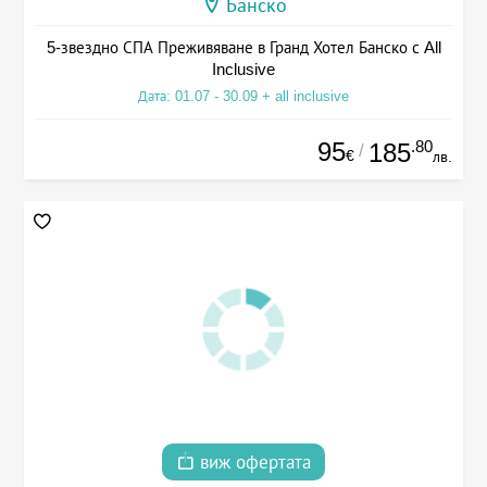
Банско
5-звездно СПА Преживяване в Гранд Хотел Банско с All
Inclusive
Дата: 01.07 - 30.09 + all inclusive
95
.80
185
/
€
лв.
виж офертата