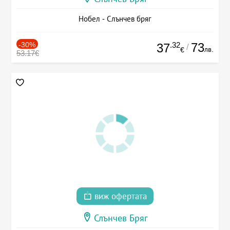
Нобел - Слънчев бряг
-30%
.32
73
37
/
лв.
€
53.17€
виж офертата
Слънчев Бряг