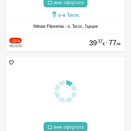
виж офертата
о-в Тасос
Ntinas Filoxenia - о. Тасос, Гърция
-15%
.37
77
39
/
лв.
€
46.53€
виж офертата