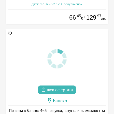
Дата: 17.07 - 22.12 + полупансион
.45
.97
66
129
/
€
лв.
виж офертата
Банско
Почивка в Банско: 4=5 нощувки, закуска и възможност за