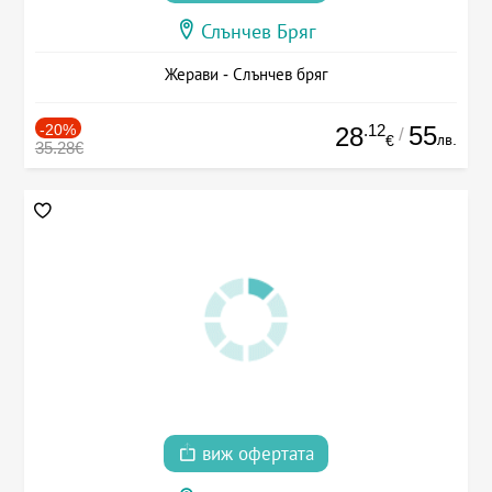
Слънчев Бряг
Жерави - Слънчев бряг
-20%
.12
55
28
/
лв.
€
35.28€
виж офертата