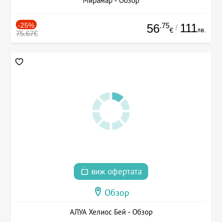
Мирамар - Обзор
-25%
.75
111
56
/
лв.
€
75.67€
виж офертата
Обзор
АЛУА Хелиос Бей - Обзор