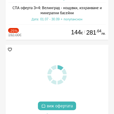
СПА оферта 3=4: Велинград - нощувки, изхранване и
минерални басейни
Дата: 01.07 - 30.09 + полупансион
-25%
144
.64
281
/
€
лв.
192.00€
виж офертата