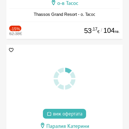
о-в Тасос
Thassos Grand Resort - о. Тасос
-15%
.17
104
53
/
лв.
€
62.38€
виж офертата
Паралия Катерини