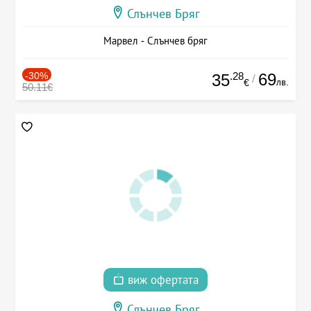
Слънчев Бряг
Марвел - Слънчев бряг
-30%
.28
69
35
/
лв.
€
50.11€
виж офертата
Слънчев Бряг