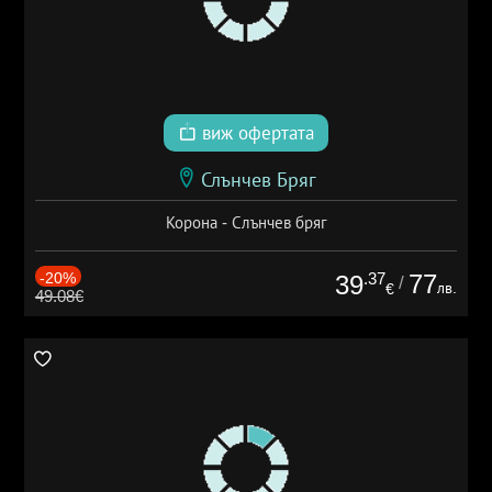
виж офертата
Слънчев Бряг
Корона - Слънчев бряг
-20%
.37
77
39
/
лв.
€
49.08€