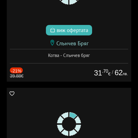
виж офертата
Слънчев Бряг
Котва - Слънчев бряг
-21%
.70
62
31
/
лв.
€
39.88€