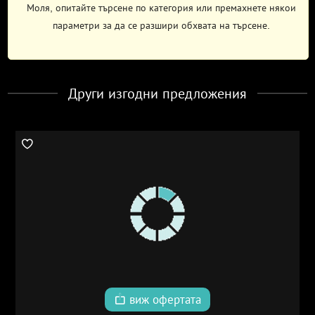
Моля, опитайте търсене по категория или премахнете някои
параметри за да се разшири обхвата на търсене.
Други изгодни предложения
виж офертата