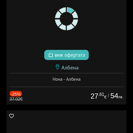
виж офертата
Албена
Нона - Албена
-25%
.61
54
27
/
лв.
€
37.02€