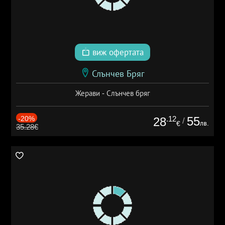
виж офертата
Слънчев Бряг
Жерави - Слънчев бряг
-20%
.12
55
28
/
лв.
€
35.28€