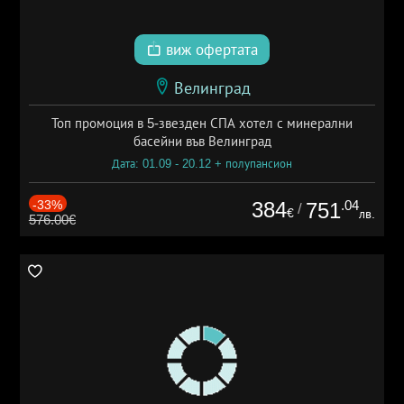
виж офертата
Велинград
Топ промоция в 5-звезден СПА хотел с минерални
басейни във Велинград
Дата: 01.09 - 20.12 + полупансион
-33%
384
.04
751
/
€
лв.
576.00€