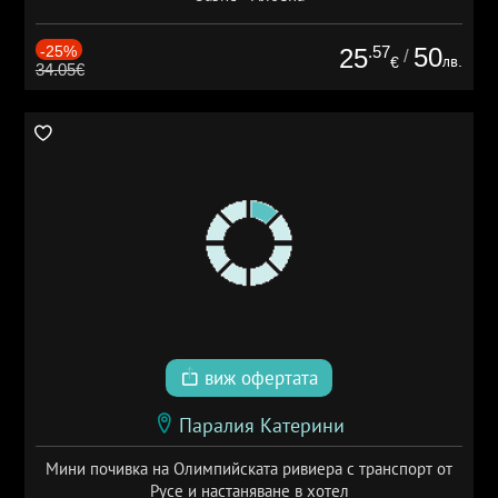
-25%
.57
50
25
/
лв.
€
34.05€
виж офертата
Паралия Катерини
Мини почивка на Олимпийската ривиера с транспорт от
Русе и настаняване в хотел