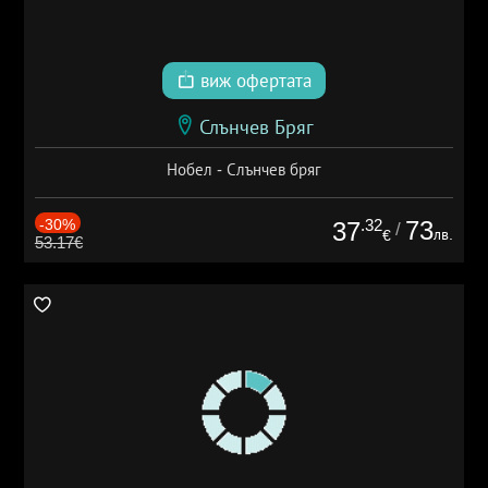
виж офертата
Слънчев Бряг
Нобел - Слънчев бряг
-30%
.32
73
37
/
лв.
€
53.17€