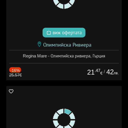
виж офертата
Олимпийска Ривиера
Regina Mare - Олимпийска ривиера, Гърция
-16%
.47
42
21
/
лв.
€
25.57€