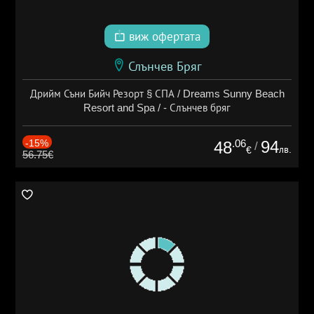
виж офертата
Слънчев Бряг
Дрийм Съни Бийч Резорт § СПА / Dreams Sunny Beach
Resort and Spa / - Слънчев бряг
-15%
.06
94
48
/
лв.
€
56.75€