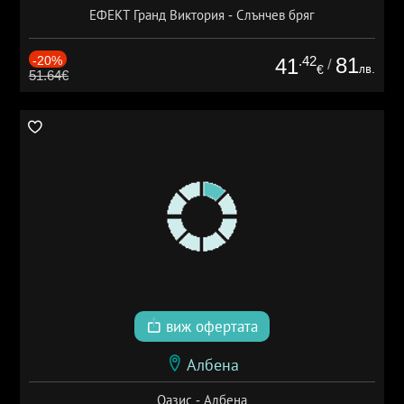
ЕФЕКТ Гранд Виктория - Слънчев бряг
-20%
.42
81
41
/
лв.
€
51.64€
виж офертата
Албена
Оазис - Албена