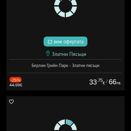
виж офертата
Златни Пясъци
Берлин Грийн Парк - Златни пясъци
-25%
.75
66
33
/
лв.
€
44.99€