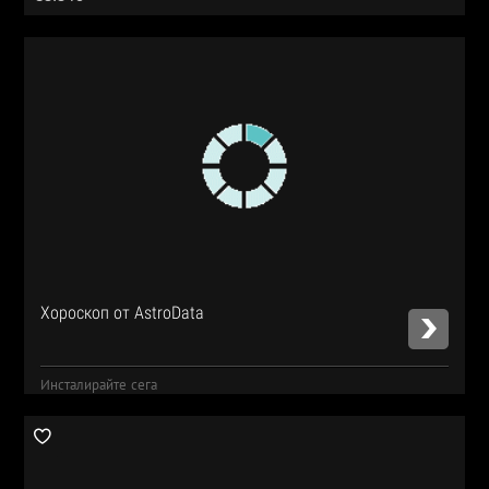
Хороскоп от AstroData
Инсталирайте сега