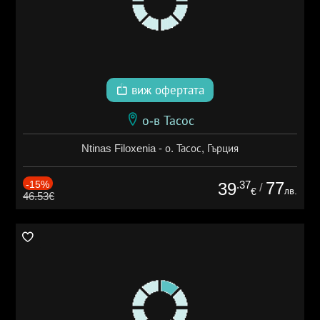
виж офертата
о-в Тасос
Ntinas Filoxenia - о. Тасос, Гърция
-15%
.37
77
39
/
лв.
€
46.53€