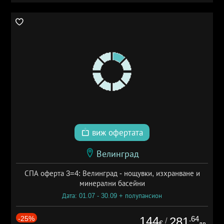
виж офертата
Велинград
СПА оферта 3=4: Велинград - нощувки, изхранване и
минерални басейни
Дата: 01.07 - 30.09 + полупансион
-25%
144
.64
281
/
€
лв.