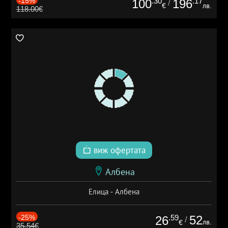
-15%
.30
.17
100
196
/
€
лв.
118.00€
виж офертата
Албена
Елица - Албена
-25%
.59
52
26
/
лв.
€
35.54€