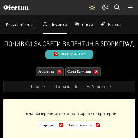
Ofertini
Почивки
Стоки
В града
Всички оферти
ПОЧИВКИ ЗА СВЕТИ ВАЛЕНТИН В
ЗГОРИГРАД
ВИЖ ФИЛТРИ
Згориград
Свети Валентин
Цена
Отстъпка
Най-нови
Няма намерени оферти по избраните критерии:
Згориград
Свети Валентин