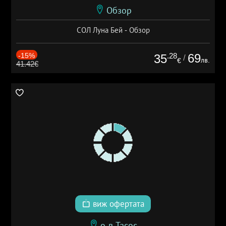
Обзор
СОЛ Луна Бей - Обзор
-15%
.28
69
35
/
лв.
€
41.42€
виж офертата
о-в Тасос