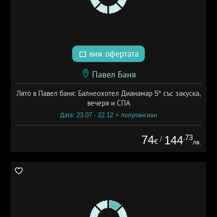
виж офертата
Павел Баня
Лято в Павел баня: Балнеохотел Дианамар 5* със закуска,
вечеря и СПА
Дата: 23.07 - 22.12 + полупансион
74
.73
144
/
€
лв.