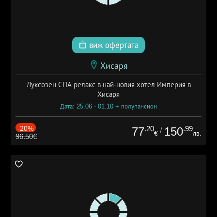
виж офертата
Хисаря
Луксозен СПА релакс в най-новия хотел Империя в
Хисаря
Дата: 25.06 - 01.10 + полупансион
-20%
.20
.99
77
150
/
€
лв.
96.50€