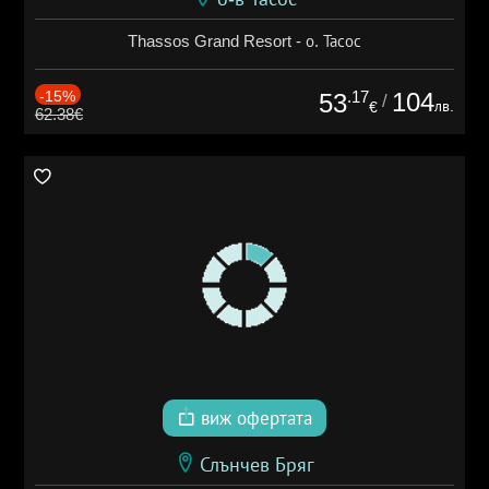
Thassos Grand Resort - о. Тасос
-15%
.17
104
53
/
лв.
€
62.38€
виж офертата
Слънчев Бряг