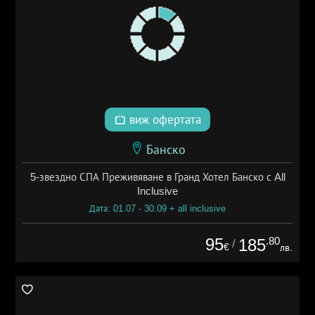
виж офертата
Банско
5-звездно СПА Преживяване в Гранд Хотел Банско с All
Inclusive
Дата: 01.07 - 30.09 + all inclusive
95
.80
185
/
€
лв.