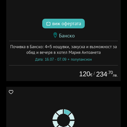
виж офертата
Банско
Почивка в Банско: 4=5 нощувки, закуска и възможност за
обяд и вечеря в хотел Мария Антоанета
Дата: 16.07 - 07.09 + полупансион
120
.70
234
/
€
лв.