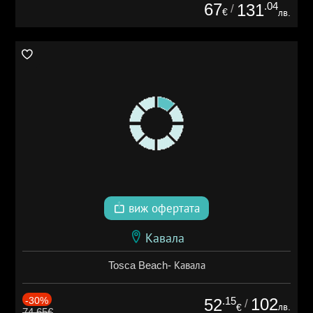
67
.04
131
/
€
лв.
виж офертата
Кавала
Tosca Beach- Кавала
-30%
.15
102
52
/
лв.
€
74.65€