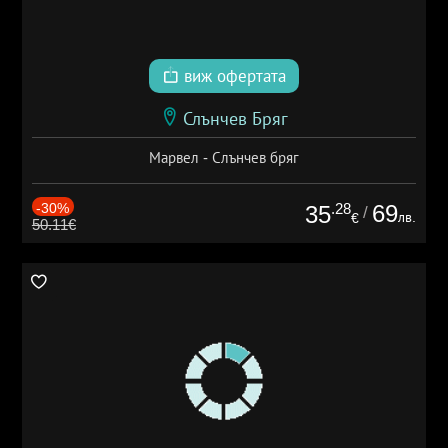
виж офертата
Слънчев Бряг
Марвел - Слънчев бряг
-30%
.28
69
35
/
лв.
€
50.11€