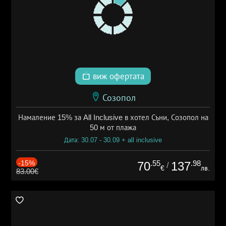
виж офертата
Созопол
Намаление 15% за All Inclusive в хотел Съни, Созопол на
50 м от плажа
Дата: 30.07 - 30.09 + all inclusive
-15%
.55
.98
70
137
/
€
лв.
83.00€