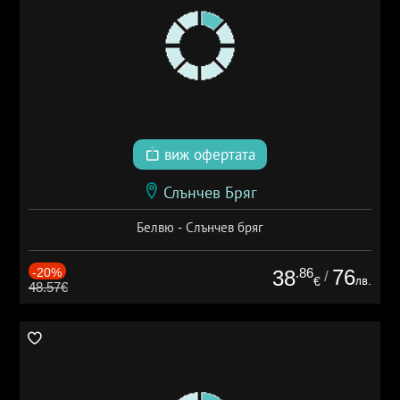
виж офертата
Слънчев Бряг
Белвю - Слънчев бряг
-20%
.86
76
38
/
лв.
€
48.57€