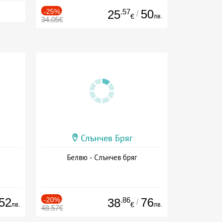
-25%
.57
50
25
/
лв.
€
34.05€
Слънчев Бряг
Белвю - Слънчев бряг
52
-20%
.86
76
38
/
лв.
лв.
€
48.57€