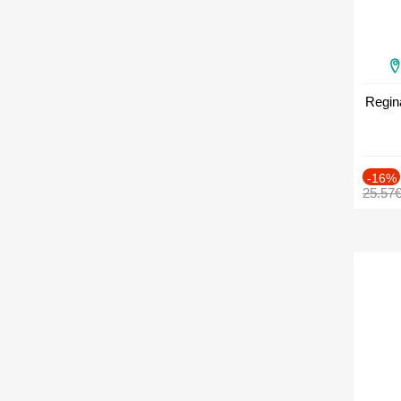
Regin
-16%
25.57