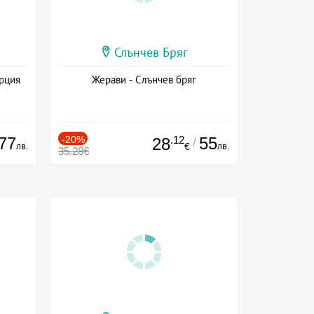
Слънчев Бряг
ърция
Жерави - Слънчев бряг
77
-20%
.12
55
28
/
лв.
лв.
€
35.28€