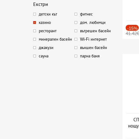
Екстри
детски кът
фитнес
казино
дом. любимци
-15%
ресторант
вътрешен басейн
41.42
минерален басейн
Wi-Fi интернет
джакузи
външен басейн
сауна
парна баня
СП
нощу
Дат