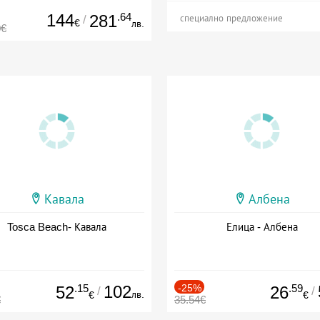
144
.64
281
/
специално предложение
€
лв.
0€
Кавала
Албена
Tosca Beach- Кавала
Елица - Албена
.15
102
-25%
.59
52
26
/
/
лв.
€
€
€
35.54€