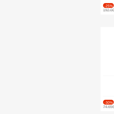
-25%
192.0
-30%
74.65