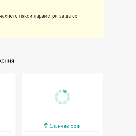
махнете някои параметри за да се
жения
Слънчев Бряг