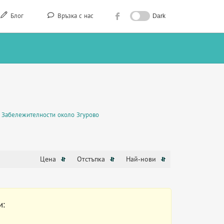
Блог
Връзка с нас
Dark
Забележителности около Згурово
Цена
Отстъпка
Най-нови
и: