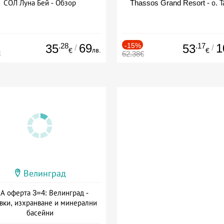
СОЛ Луна Бей - Обзор
Thassos Grand Resort - о. Т
.28
69
-15%
.17
1
35
53
/
/
лв.
€
€
€
62.38€
Велинград
А оферта 3=4: Велинград -
вки, изхранване и минерални
басейни
а: 01.07 - 30.09 + полупансион