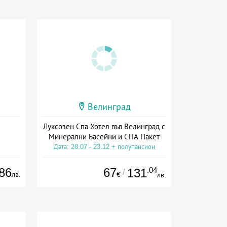
Велинград
Луксозен Спа Хотел във Велинград с
Минерални Басейни и СПА Пакет
Дата: 28.07 - 23.12 + полупансион
86
67
.04
131
/
лв.
€
лв.