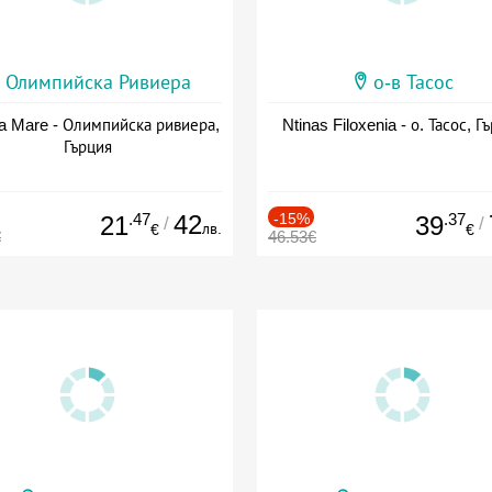
Олимпийска Ривиера
о-в Тасос
a Mare - Олимпийска ривиера,
Ntinas Filoxenia - о. Тасос, Г
Гърция
.47
42
-15%
.37
21
39
/
/
лв.
€
€
€
46.53€