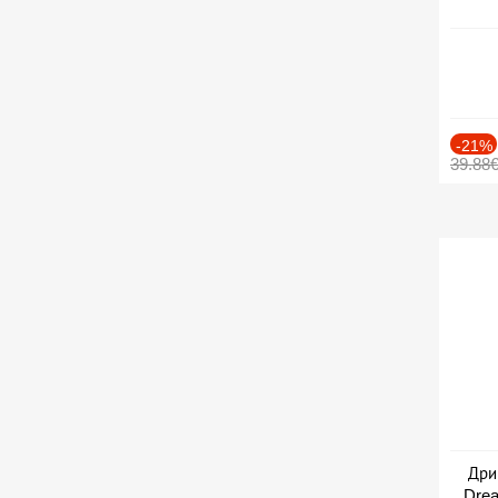
-21%
39.88
Дри
Drea