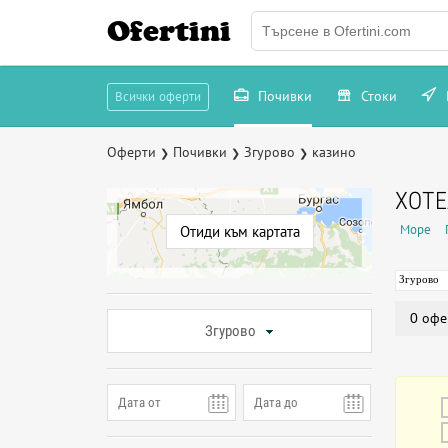
Ofertini
Почивки
Стоки
Всички оферти
Оферти
Почивки
Згурово
казино
❯
❯
❯
ХОТЕ
Море
Отиди към картата
Згурово
0 офе
Згурово