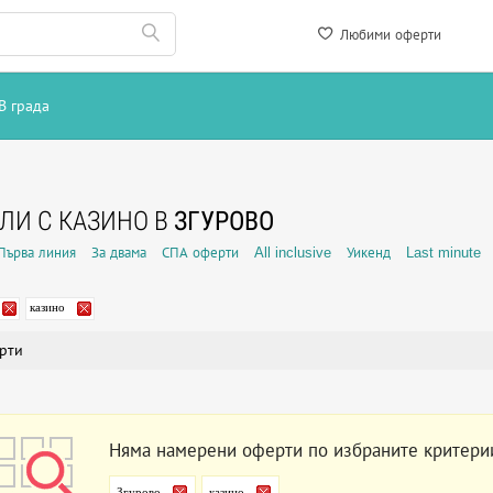
Любими оферти
В града
ЛИ С КАЗИНО В
ЗГУРОВО
Първа линия
За двама
СПА оферти
All inclusive
Уикенд
Last minute
казино
рти
Няма намерени оферти по избраните критери
Згурово
казино