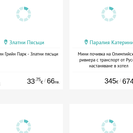
Златни Пясъци
Паралия Катерин
н Грийн Парк - Златни пясъци
Мини почивка на Олимпийс
ривиера с транспорт от Рус
настаняване в хотел
Дата: 18.09 - 23.09 + закуск
.75
66
345
33
67
/
/
лв.
€
€
€