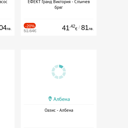
асос
ЕФЕКТ Гранд Виктория - Слънчев
бряг
04
-20%
.42
81
41
/
лв.
лв.
€
51.64€
Албена
Оазис - Албена