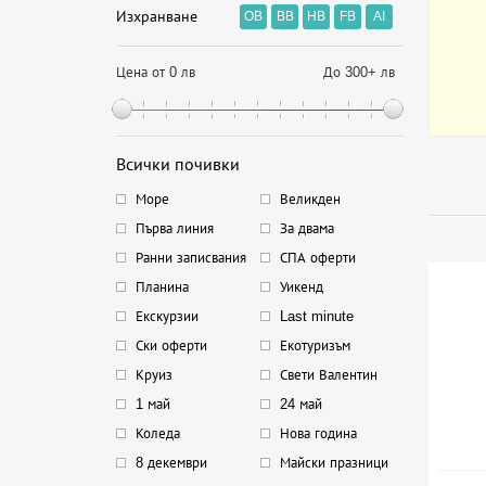
Изхранване
OB
BB
HB
FB
AI
Цена от 0 лв
До 300+ лв
Всички почивки
Море
Великден
Първа линия
За двама
Ранни записвания
СПА оферти
Планина
Уикенд
Екскурзии
Last minute
Ски оферти
Екотуризъм
Круиз
Свети Валентин
1 май
24 май
Коледа
Нова година
8 декември
Майски празници