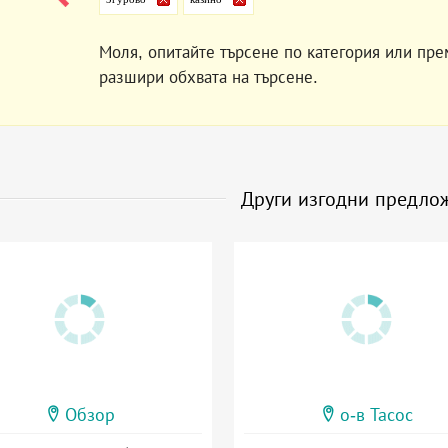
Моля, опитайте търсене по категория или пре
разшири обхвата на търсене.
Други изгодни предло
Обзор
о-в Тасос