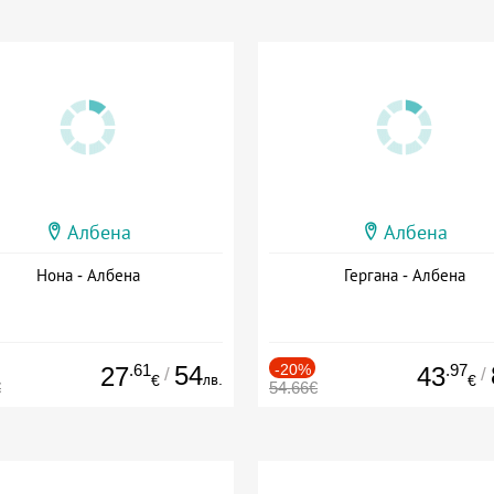
Албена
Албена
Нона - Албена
Гергана - Албена
.61
54
-20%
.97
27
43
/
/
лв.
€
€
€
54.66€