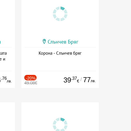
и
Слънчев Бряг
ката
Корона - Слънчев бряг
е и
а
.76
-20%
.37
77
4
39
/
лв.
лв.
€
49.08€