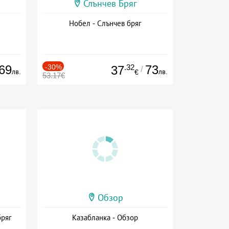
Слънчев Бряг
Нобел - Слънчев бряг
69
-30%
.32
73
37
/
лв.
лв.
€
53.17€
Обзор
бряг
Казабланка - Обзор