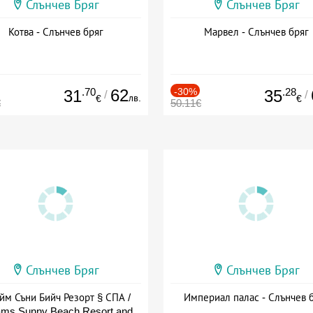
Слънчев Бряг
Слънчев Бряг
Котва - Слънчев бряг
Марвел - Слънчев бряг
.70
62
-30%
.28
31
35
/
/
лв.
€
€
€
50.11€
Слънчев Бряг
Слънчев Бряг
йм Съни Бийч Резорт § СПА /
Империал палас - Слънчев 
ms Sunny Beach Resort and