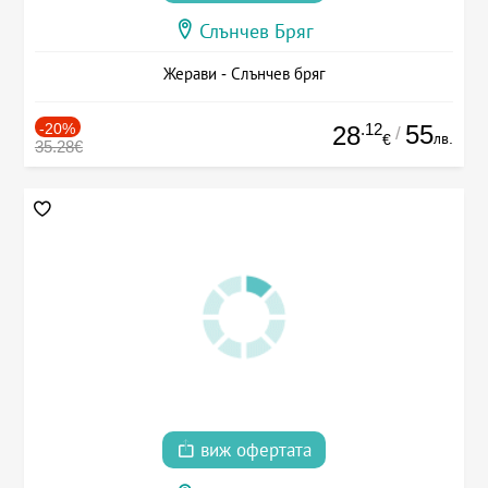
Слънчев Бряг
Жерави - Слънчев бряг
-20%
.12
55
28
/
лв.
€
35.28€
виж офертата