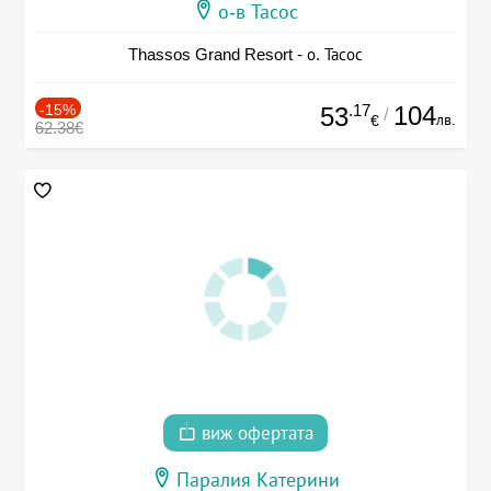
о-в Тасос
Thassos Grand Resort - о. Тасос
-15%
.17
104
53
/
лв.
€
62.38€
виж офертата
Паралия Катерини