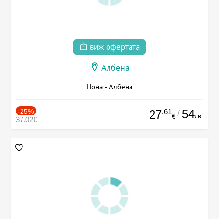
виж офертата
Албена
Нона - Албена
-25%
.61
54
27
/
лв.
€
37.02€