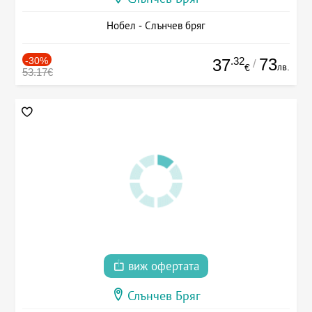
Нобел - Слънчев бряг
-30%
.32
73
37
/
лв.
€
53.17€
виж офертата
Слънчев Бряг