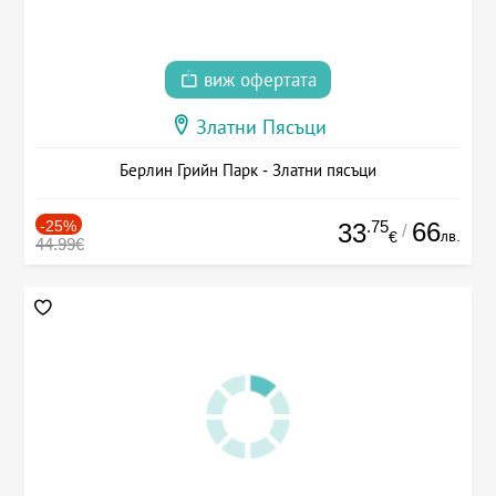
виж офертата
Златни Пясъци
Берлин Грийн Парк - Златни пясъци
-25%
.75
66
33
/
лв.
€
44.99€