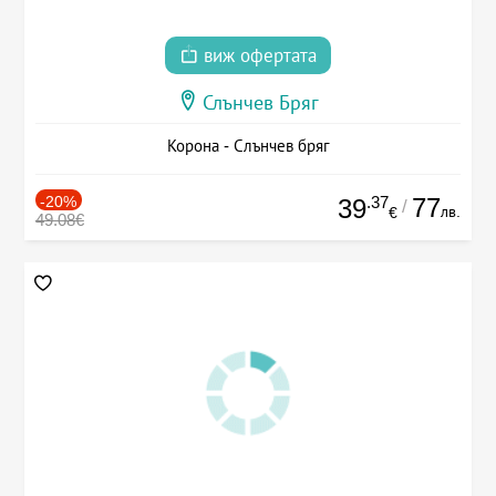
виж офертата
Слънчев Бряг
Корона - Слънчев бряг
-20%
.37
77
39
/
лв.
€
49.08€