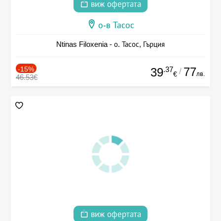
виж офертата
о-в Тасос
Ntinas Filoxenia - о. Тасос, Гърция
-15%
.37
77
39
/
лв.
€
46.53€
виж офертата