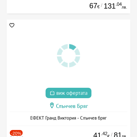
67
.04
131
/
€
лв.
виж офертата
Слънчев Бряг
ЕФЕКТ Гранд Виктория - Слънчев бряг
-20%
.42
81
41
/
лв.
€