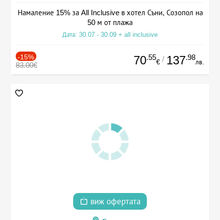
Намаление 15% за All Inclusive в хотел Съни, Созопол на
50 м от плажа
Дата: 30.07 - 30.09 + all inclusive
-15%
.55
.98
70
137
/
€
лв.
83.00€
виж офертата