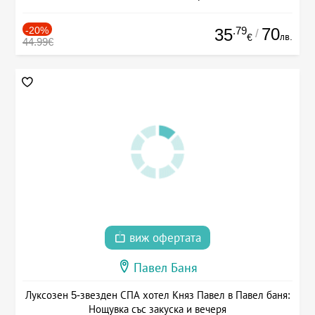
-20%
.79
70
35
/
лв.
€
44.99€
виж офертата
Павел Баня
Луксозен 5-звезден СПА хотел Княз Павел в Павел баня:
Нощувка със закуска и вечеря