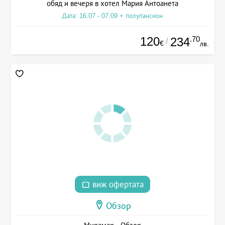
обяд и вечеря в хотел Мария Антоанета
Дата: 16.07 - 07.09 + полупансион
120
.70
234
/
€
лв.
виж офертата
Обзор