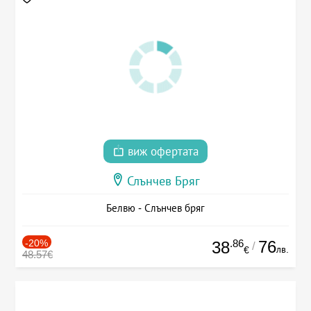
виж офертата
Слънчев Бряг
Белвю - Слънчев бряг
-20%
.86
76
38
/
лв.
€
48.57€