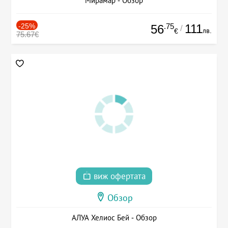
Мирамар - Обзор
-25%
.75
111
56
/
лв.
€
75.67€
виж офертата
Обзор
АЛУА Хелиос Бей - Обзор