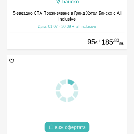
Банско
5-звездно СПА Преживяване в Гранд Хотел Банско с All
Inclusive
Дата: 01.07 - 30.09 + all inclusive
95
.80
185
/
€
лв.
виж офертата