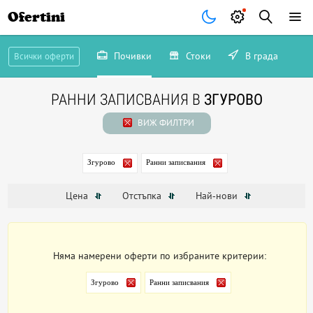
Ofertini
Почивки
Стоки
В града
Всички оферти
РАННИ ЗАПИСВАНИЯ В
ЗГУРОВО
ВИЖ ФИЛТРИ
Згурово
Ранни записвания
Цена
Отстъпка
Най-нови
Няма намерени оферти по избраните критерии:
Згурово
Ранни записвания