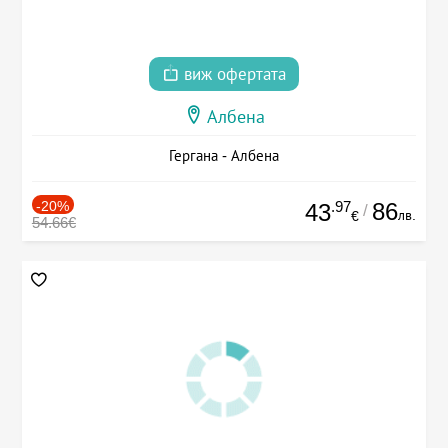
виж офертата
Албена
Гергана - Албена
-20%
.97
86
43
/
лв.
€
54.66€