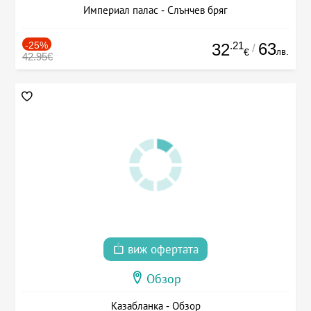
Империал палас - Слънчев бряг
-25%
.21
63
32
/
лв.
€
42.95€
виж офертата
Обзор
Казабланка - Обзор