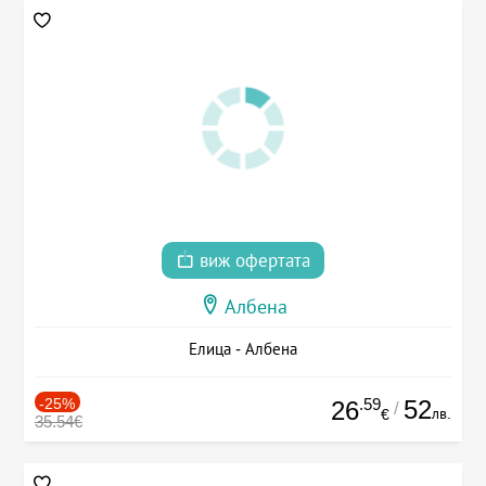
виж офертата
Албена
Елица - Албена
-25%
.59
52
26
/
лв.
€
35.54€