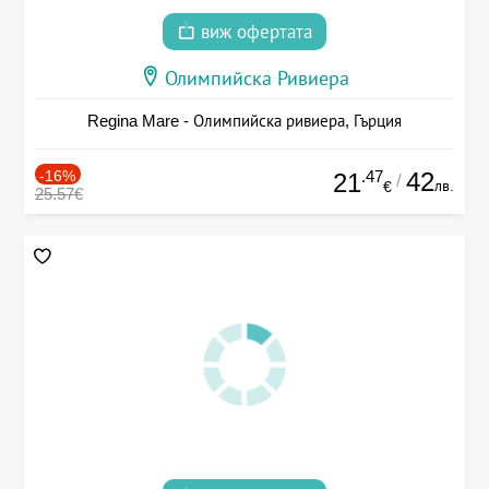
виж офертата
Олимпийска Ривиера
Regina Mare - Олимпийска ривиера, Гърция
-16%
.47
42
21
/
лв.
€
25.57€