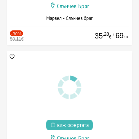
Слънчев Бряг
Марвел - Слънчев бряг
-30%
.28
69
35
/
лв.
€
50.11€
виж офертата
Слънчев Бряг