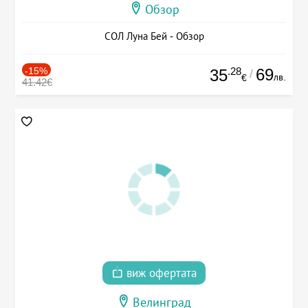
Обзор
СОЛ Луна Бей - Обзор
-15%
.28
69
35
/
лв.
€
41.42€
виж офертата
Велинград