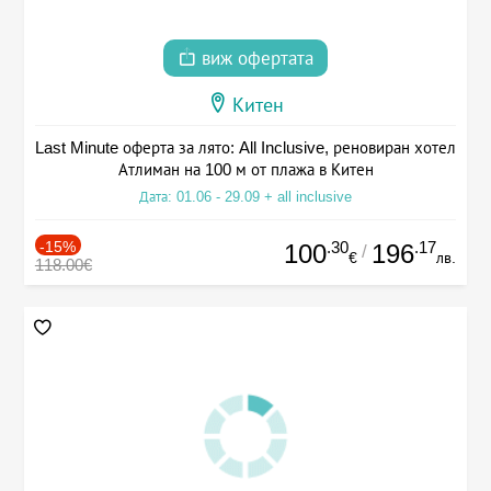
виж офертата
Китен
Last Minute оферта за лято: All Inclusive, реновиран хотел
Атлиман на 100 м от плажа в Китен
Дата: 01.06 - 29.09 + all inclusive
-15%
.30
.17
100
196
/
€
лв.
118.00€