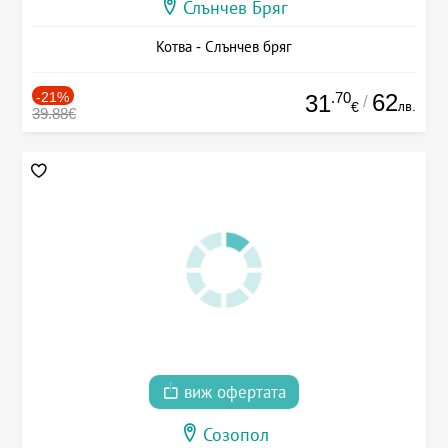
Слънчев Бряг
Котва - Слънчев бряг
-21%
.70
62
31
/
лв.
€
39.88€
виж офертата
Созопол