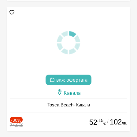
виж офертата
Кавала
Tosca Beach- Кавала
-30%
.15
102
52
/
лв.
€
74.65€