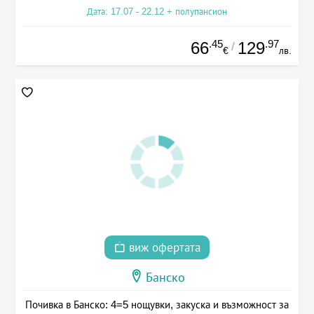
Дата: 17.07 - 22.12 + полупансион
.45
.97
66
129
/
€
лв.
виж офертата
Банско
Почивка в Банско: 4=5 нощувки, закуска и възможност за