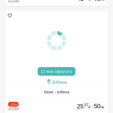
51.64€
виж офертата
Албена
Оазис - Албена
-25%
.57
50
25
/
лв.
€
34.05€