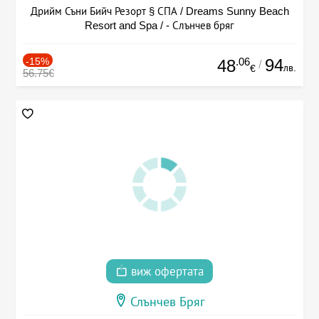
Дрийм Съни Бийч Резорт § СПА / Dreams Sunny Beach
Resort and Spa / - Слънчев бряг
-15%
.06
94
48
/
лв.
€
56.75€
виж офертата
Слънчев Бряг