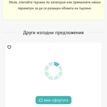
Моля, опитайте търсене по категория или премахнете някои
параметри за да се разшири обхвата на търсене.
Други изгодни предложения
виж офертата