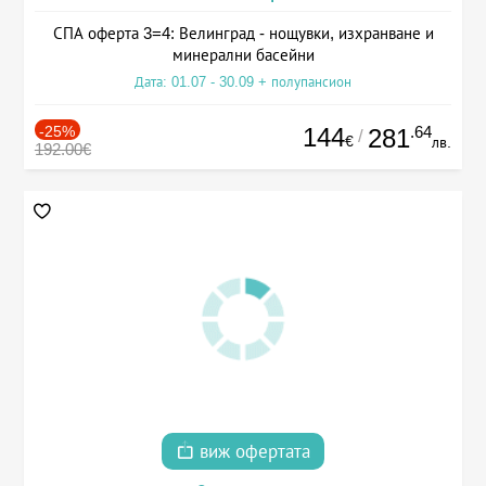
СПА оферта 3=4: Велинград - нощувки, изхранване и
минерални басейни
Дата: 01.07 - 30.09 + полупансион
-25%
144
.64
281
/
€
лв.
192.00€
виж офертата