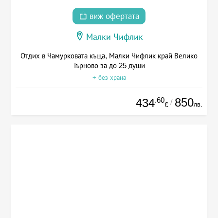
виж офертата
Малки Чифлик
Отдих в Чамурковата къща, Малки Чифлик край Велико
Търново за до 25 души
+ без храна
.60
850
434
/
лв.
€