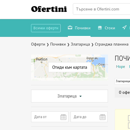
Ofertini
Почивки
Стоки
Всички оферти
Оферти
Почивки
Златарица
Странджа планина
❯
❯
❯
ПОЧИ
Море
Отиди към картата
Златарица
0 офе
Златарица