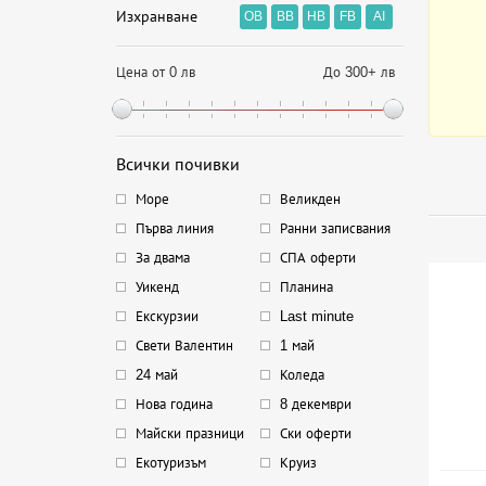
Изхранване
OB
BB
HB
FB
AI
Цена от 0 лв
До 300+ лв
Всички почивки
Море
Великден
Първа линия
Ранни записвания
За двама
СПА оферти
Уикенд
Планина
Екскурзии
Last minute
Свети Валентин
1 май
24 май
Коледа
Нова година
8 декември
Майски празници
Ски оферти
Екотуризъм
Круиз