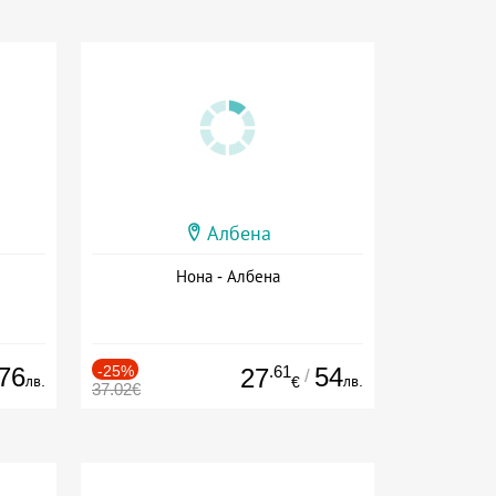
Албена
Нона - Албена
76
-25%
.61
54
27
/
лв.
лв.
€
37.02€