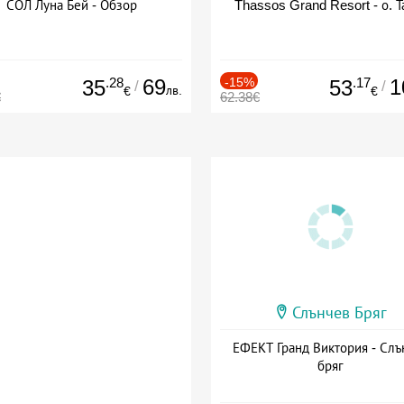
СОЛ Луна Бей - Обзор
Thassos Grand Resort - о. Т
.28
69
-15%
.17
1
35
53
/
/
лв.
€
€
€
62.38€
Слънчев Бряг
ЕФЕКТ Гранд Виктория - Слъ
бряг