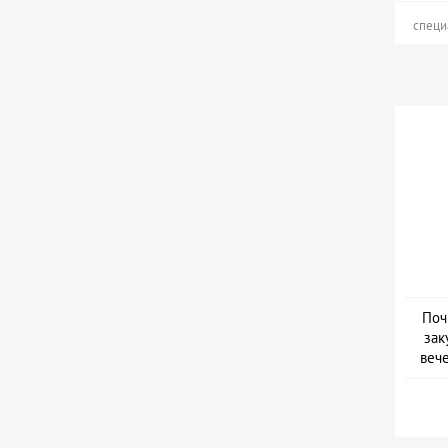
специ
Поч
зак
веч
Дат