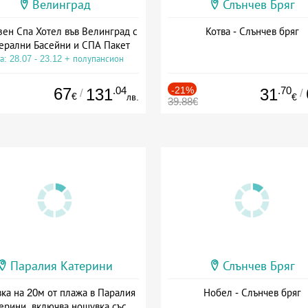
Велинград
Слънчев Бряг
зен Спа Хотел във Велинград с
Котва - Слънчев бряг
ерални Басейни и СПА Пакет
а: 28.07 - 23.12 + полупансион
67
.04
-21%
.70
131
31
/
/
€
лв.
€
39.88€
Паралия Катерини
Слънчев Бряг
ка на 20м от плажа в Паралия
Нобел - Слънчев бряг
ерини, включва нощувка със