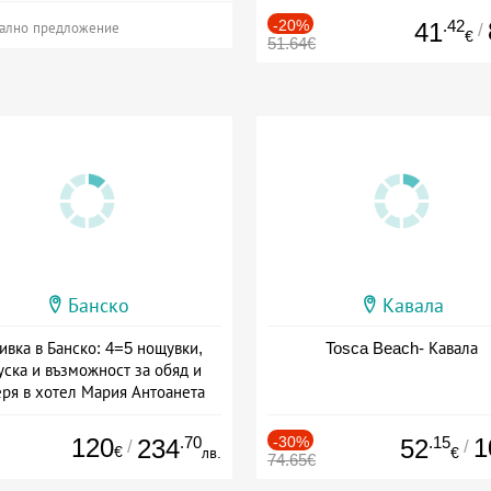
-20%
.42
41
/
ално предложение
€
51.64€
Банско
Кавала
ивка в Банско: 4=5 нощувки,
Tosca Beach- Кавала
уска и възможност за обяд и
еря в хотел Мария Антоанета
а: 16.07 - 07.09 + полупансион
120
.70
-30%
.15
1
234
52
/
/
€
лв.
€
74.65€