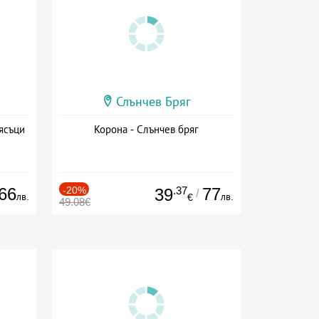
Слънчев Бряг
ясъци
Корона - Слънчев бряг
66
-20%
.37
77
39
/
лв.
лв.
€
49.08€