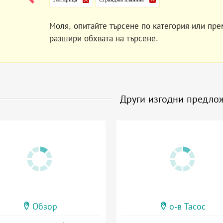
Моля, опитайте търсене по категория или пре
разшири обхвата на търсене.
Други изгодни предло
Обзор
о-в Тасос