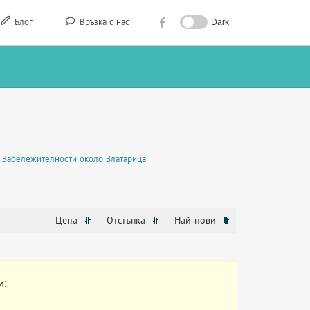
Блог
Връзка с нас
Dark
Забележителности около Златарица
Цена
Отстъпка
Най-нови
и: