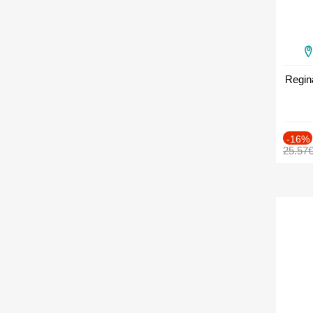
Regin
-16%
25.57