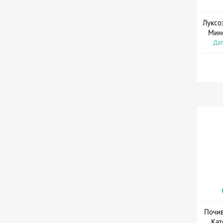
Луксо
Мин
Дат
Почив
Кат