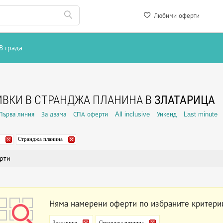
Любими оферти
В града
ВКИ В СТРАНДЖА ПЛАНИНА В
ЗЛАТАРИЦА
Първа линия
За двама
СПА оферти
All inclusive
Уикенд
Last minute
Странджа планина
рти
Няма намерени оферти по избраните критери
Златарица
Странджа планина