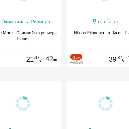
Олимпийска Ривиера
о-в Тасос
a Mare - Олимпийска ривиера,
Ntinas Filoxenia - о. Тасос, Г
Гърция
.47
42
-15%
.37
21
39
/
/
лв.
€
€
€
46.53€