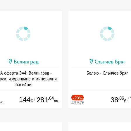
Велинград
Слънчев Бряг
А оферта 3=4: Велинград -
Белвю - Слънчев бряг
вки, изхранване и минерални
басейни
а: 01.07 - 30.09 + полупансион
144
.64
-20%
.86
281
38
/
/
€
лв.
€
0€
48.57€