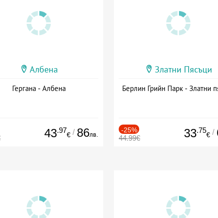
Албена
Златни Пясъци
Гергана - Албена
Берлин Грийн Парк - Златни п
.97
86
-25%
.75
43
33
/
/
лв.
€
€
€
44.99€