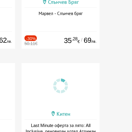
Слънчев Бряг
Марвел - Слънчев бряг
62
-30%
.28
69
35
/
лв.
лв.
€
50.11€
Китен
Last Minute оферта за лято: All
Inclusive, реновиран хотел Атлиман