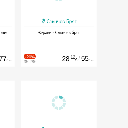
Слънчев Бряг
ърция
Жерави - Слънчев бряг
77
-20%
.12
55
28
/
лв.
лв.
€
35.28€