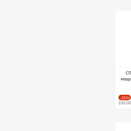
СП
нощу
Дат
-25%
192.0