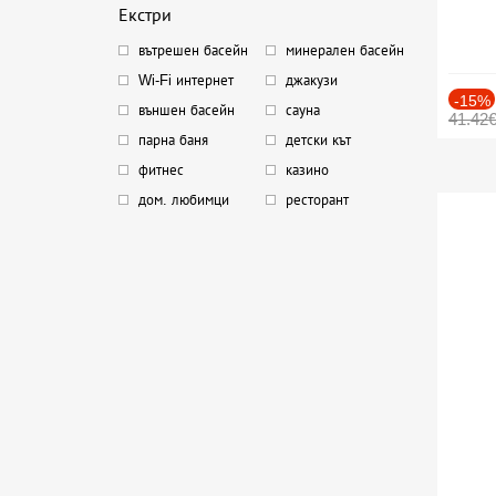
Екстри
вътрешен басейн
минерален басейн
Wi-Fi интернет
джакузи
-15%
външен басейн
сауна
41.42
парна баня
детски кът
фитнес
казино
дом. любимци
ресторант