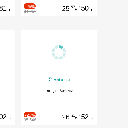
81
-25%
.57
50
25
/
лв.
лв.
€
34.05€
Албена
Елица - Албена
02
-25%
.59
52
26
/
лв.
лв.
€
35.54€