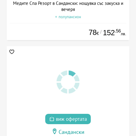
Медите Спа Резорт в Сандански: нощувка със закуска и
вечеря
+ полупансион
78
.56
152
/
€
лв.
виж офертата
Сандански