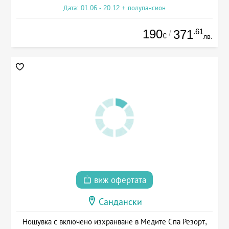
Дата: 01.06 - 20.12 + полупансион
190
.61
371
/
€
лв.
виж офертата
Сандански
Нощувка с включено изхранване в Медите Спа Резорт,