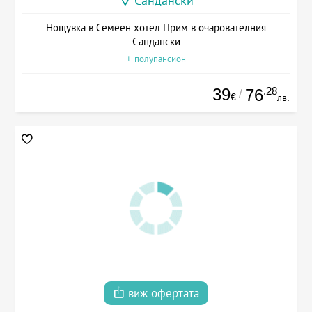
Сандански
Нощувка в Семеен хотел Прим в очарователния
Сандански
+ полупансион
39
.28
76
/
€
лв.
виж офертата