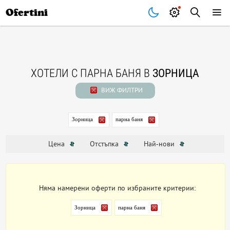
Почивки
Стоки
В града
Всички оферти
Ofertini
ХОТЕЛИ С ПАРНА БАНЯ В
ЗОРНИЦА
ВИЖ ФИЛТРИ
Зорница
парна баня
Цена
Отстъпка
Най-нови
Няма намерени оферти по избраните критерии:
Зорница
парна баня