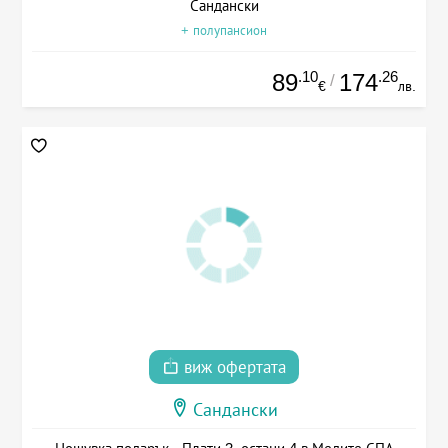
Сандански
+ полупансион
.10
.26
89
174
/
€
лв.
виж офертата
Сандански