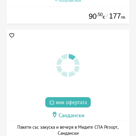
+ полупансион
.50
177
90
/
лв.
€
виж офертата
Сандански
Пакети със закуска и вечеря в Мидите СПА Резорт,
Сандански