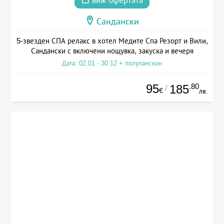
виж офертата
Сандански
5-звезден СПА релакс в хотел Медите Спа Резорт и Вили,
Сандански с включени нощувка, закуска и вечеря
Дата: 02.01 - 30.12 + полупансион
95
.80
185
/
€
лв.