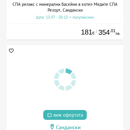
СПА релакс с минерални басейни в хотел Медите СПА
Резорт, Сандански
Дата: 13.07 - 20.12 + полупансион
181
.01
354
/
€
лв.
виж офертата
Сандански