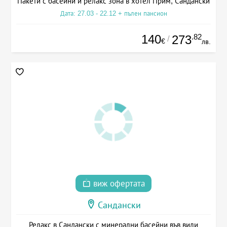
Пакети с басейни и релакс зона в хотел Прим, Сандански
Дата: 27.03 - 22.12 + пълен пансион
140
.82
273
/
€
лв.
виж офертата
Сандански
Релакс в Сандански с минерални басейни във вили