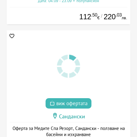
Дата: 04.09 - 23.09 + полупансион
.50
.03
112
220
/
€
лв.
виж офертата
Сандански
Оферта за Медите Спа Резорт, Сандански - ползване на
басейни и изхранване