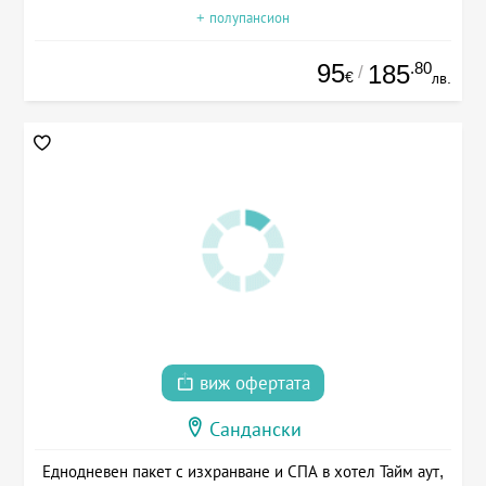
+ полупансион
95
.80
185
/
€
лв.
виж офертата
Сандански
Еднодневен пакет с изхранване и СПА в хотел Тайм аут,