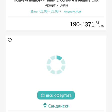
Нощувка подарък - Плати 3, остани 4 в Медите СПА
Резорт и Вили
Дата: 01.06 - 31.08 + полупансион
190
.61
371
/
€
лв.
виж офертата
Сандански