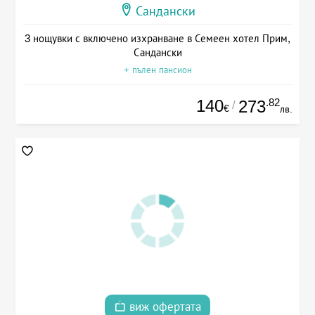
Сандански
3 нощувки с включено изхранване в Семеен хотел Прим,
Сандански
+ пълен пансион
140
.82
273
/
€
лв.
виж офертата