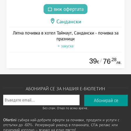
виж офертата
Сандански
Лятна почивка в хотел Таймаут, Сандански - почивка за
празници
+ закуска
39
.28
76
/
€
лв.
АБОНИРАЙ СЕ ЗА НАШИЯ Е-БЮЛЕТИН
Без спам. Отказ по всяко време.
Ofertini
събира най-добрите оферти за почивки, продукти и услуги с
отстъпки до -60%. Резервирай уикенд в планината, СПА релакс или
пазарувай изгодно – всичко на едно място!