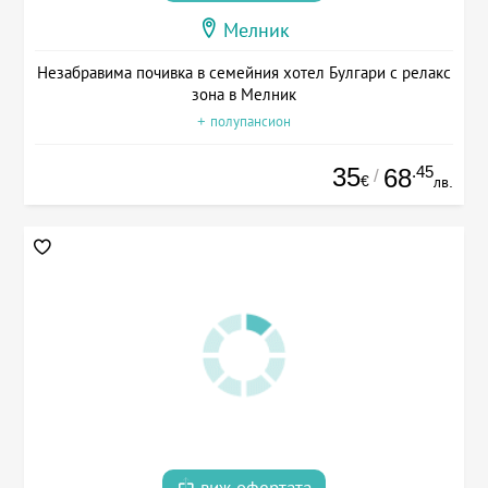
Мелник
Незабравима почивка в семейния хотел Булгари с релакс
зона в Мелник
+ полупансион
35
.45
68
/
€
лв.