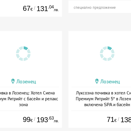
а: 29.05 - 15.09 + полупансион
67
.04
131
/
специално предложение
€
лв.
Лозенец
Лозенец
ивка в Лозенец: Хотел Сиена
Луксозна почивка в хотел С
ум Ритрийт с басейн и релакс
Премиум Ритрийт 5* в Лозен
зона
включена SPA и басейн
а: 28.07 - 15.09 + полупансион
+ полупансион
99
.63
71
193
13
/
/
€
€
лв.