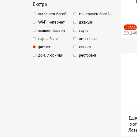
Екстри
вътрешен басейн
минерален басейн
Wi-Fi интернет
джакузи
-16%
външен басейн
сауна
29.14
парна баня
детски кът
фитнес
казино
дом. любимци
ресторант
Едн
хот
Лоз