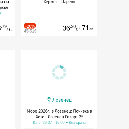
а със
Хермес - Царево
джъл
а
.79
-20%
.30
71
3
36
/
лв.
лв.
€
45.51€
Лозенец
Море 2026г. в Лозенец: Почивка в
Хотел Лозенец Ризорт 3*
Дата: 29.07 - 15.09 + без храна