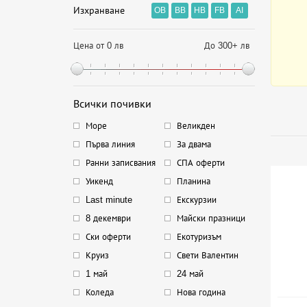
Изхранване
OB
BB
HB
FB
AI
Цена от 0 лв
До 300+ лв
Всички почивки
Море
Великден
Първа линия
За двама
Ранни записвания
СПА оферти
Уикенд
Планина
Last minute
Екскурзии
8 декември
Майски празници
Ски оферти
Екотуризъм
Круиз
Свети Валентин
1 май
24 май
Коледа
Нова година