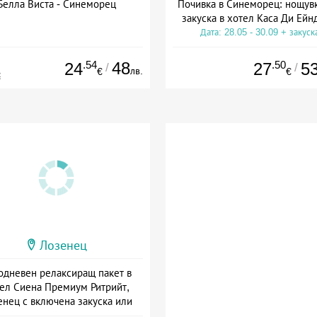
Белла Виста - Синеморец
Почивка в Синеморец: нощувк
закуска в хотел Каса Ди Ейн
Дата: 28.05 - 30.09 + закуск
.54
48
.50
24
27
5
/
/
лв.
€
€
€
Лозенец
одневен релаксиращ пакет в
ел Сиена Премиум Ритрийт,
енец с включена закуска или
закуска и вечеря