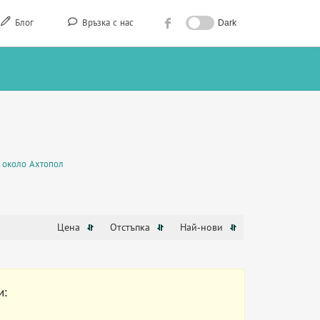
Блог
Връзка с нас
Dark
 около Ахтопол
Цена
Отстъпка
Най-нови
и: