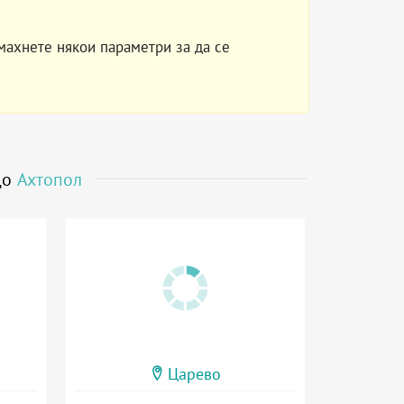
махнете някои параметри за да се
до
Ахтопол
Царево