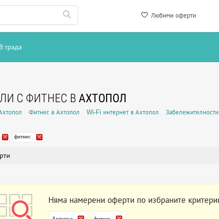
Любими оферти
В града
ЛИ С ФИТНЕС В
АХТОПОЛ
Ахтопол
Фитнес в Ахтопол
Wi-Fi интернет в Ахтопол
Забележителности
фитнес
рти
Няма намерени оферти по избраните критери
Ахтопол
фитнес