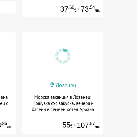
.60
.54
37
73
/
€
лв.
Лозенец
иена
Морска ваканция в Лозенец:
ец с
Нощувка със закуска, вечеря и
басейн в семеен хотел Ариана
Дата: 22.07 - 23.08 + полупансион
.86
55
.57
8
107
/
€
лв.
лв.