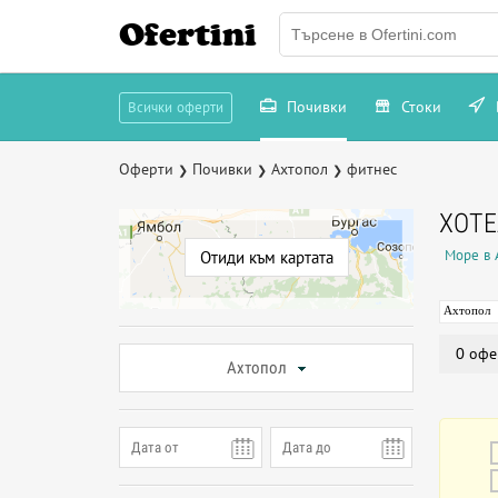
Ofertini
Почивки
Стоки
Всички оферти
Оферти
Почивки
Ахтопол
фитнес
❯
❯
❯
ХОТЕ
Море в 
Отиди към картата
Ахтопол
0 офе
Ахтопол