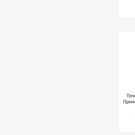
Дат
Поч
Преми
Дат