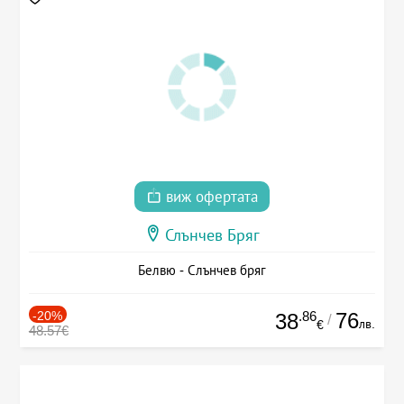
виж офертата
Слънчев Бряг
Белвю - Слънчев бряг
-20%
.86
76
38
/
лв.
€
48.57€