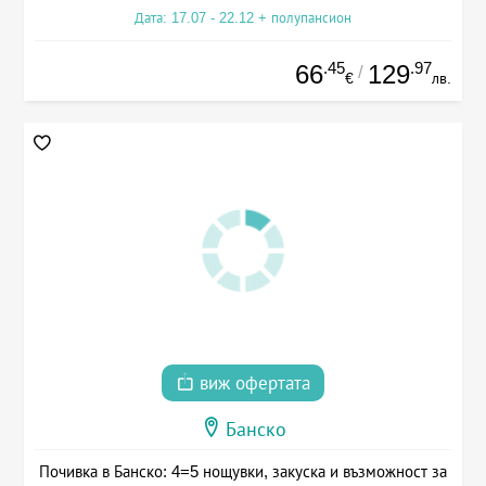
Дата: 17.07 - 22.12 + полупансион
.45
.97
66
129
/
€
лв.
виж офертата
Банско
Почивка в Банско: 4=5 нощувки, закуска и възможност за