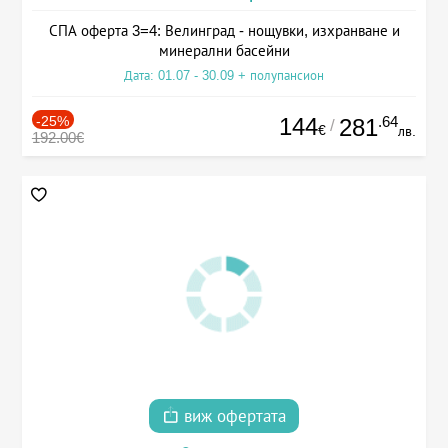
СПА оферта 3=4: Велинград - нощувки, изхранване и
минерални басейни
Дата: 01.07 - 30.09 + полупансион
-25%
144
.64
281
/
€
лв.
192.00€
виж офертата