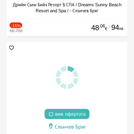
Дрийм Съни Бийч Резорт § СПА / Dreams Sunny Beach
Resort and Spa / - Слънчев бряг
-15%
.06
94
48
/
лв.
€
56.75€
виж офертата
Слънчев Бряг