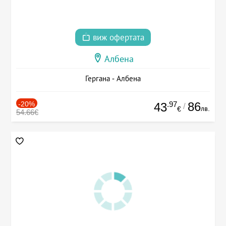
виж офертата
Албена
Гергана - Албена
-20%
.97
86
43
/
лв.
€
54.66€