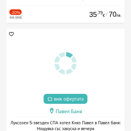
-20%
.79
70
35
/
лв.
€
44.99€
виж офертата
Павел Баня
Луксозен 5-звезден СПА хотел Княз Павел в Павел баня:
Нощувка със закуска и вечеря