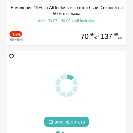
Намаление 15% за All Inclusive в хотел Съни, Созопол на
50 м от плажа
Дата: 30.07 - 30.09 + all inclusive
-15%
.55
.98
70
137
/
€
лв.
83.00€
виж офертата