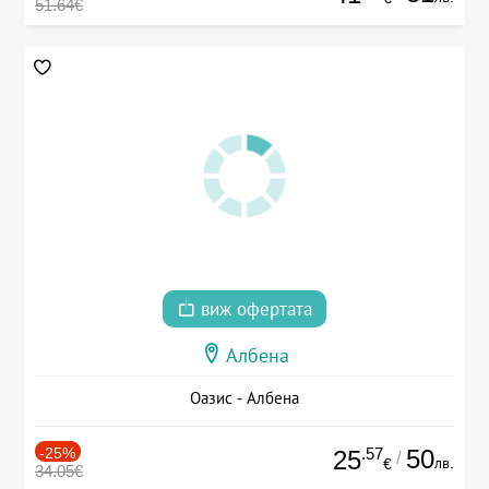
51.64€
виж офертата
Албена
Оазис - Албена
-25%
.57
50
25
/
лв.
€
34.05€