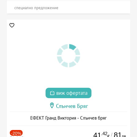
специално предложение
виж офертата
Слънчев Бряг
ЕФЕКТ Гранд Виктория - Слънчев бряг
-20%
.42
81
41
/
лв.
€