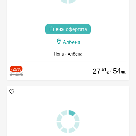
виж офертата
Албена
Нона - Албена
-25%
.61
54
27
/
лв.
€
37.02€