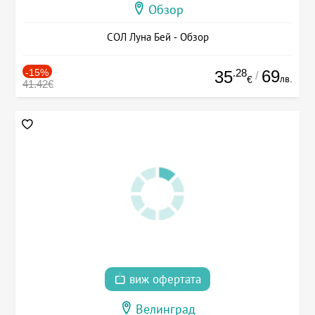
Обзор
СОЛ Луна Бей - Обзор
-15%
.28
69
35
/
лв.
€
41.42€
виж офертата
Велинград