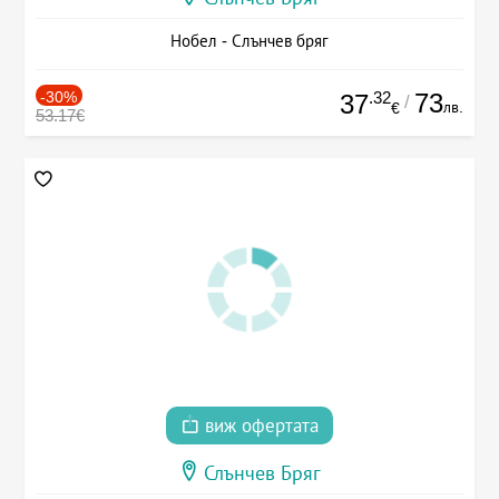
Нобел - Слънчев бряг
-30%
.32
73
37
/
лв.
€
53.17€
виж офертата
Слънчев Бряг