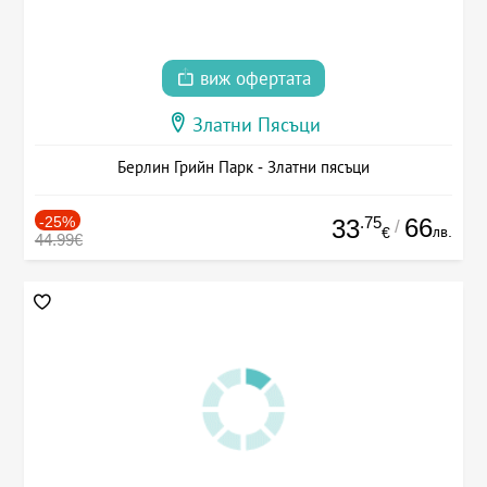
виж офертата
Златни Пясъци
Берлин Грийн Парк - Златни пясъци
-25%
.75
66
33
/
лв.
€
44.99€