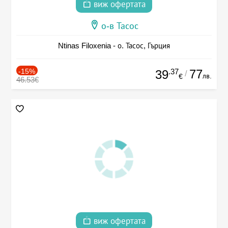
виж офертата
о-в Тасос
Ntinas Filoxenia - о. Тасос, Гърция
-15%
.37
77
39
/
лв.
€
46.53€
виж офертата