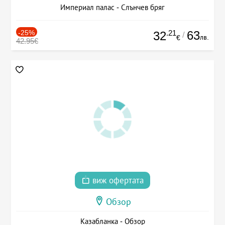
Империал палас - Слънчев бряг
-25%
.21
63
32
/
лв.
€
42.95€
виж офертата
Обзор
Казабланка - Обзор