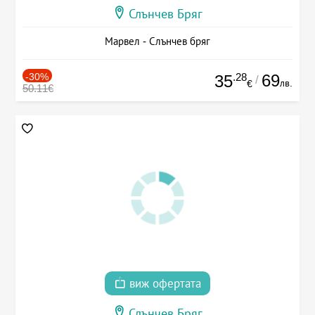
Слънчев Бряг
Марвел - Слънчев бряг
-30%
.28
69
35
/
лв.
€
50.11€
виж офертата
Слънчев Бряг