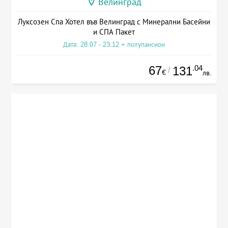
Велинград
Луксозен Спа Хотел във Велинград с Минерални Басейни
и СПА Пакет
Дата: 28.07 - 23.12 + полупансион
67
.04
131
/
€
лв.