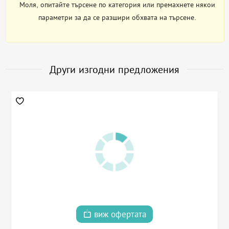
Моля, опитайте търсене по категория или премахнете някои
параметри за да се разшири обхвата на търсене.
Други изгодни предложения
виж офертата