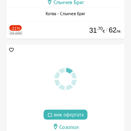
Слънчев Бряг
Котва - Слънчев бряг
-21%
.70
62
31
/
лв.
€
39.88€
виж офертата
Созопол