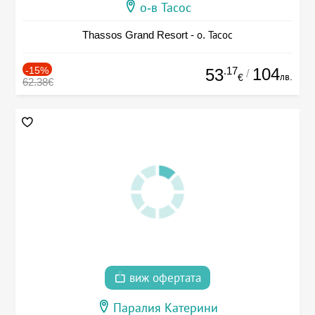
о-в Тасос
Thassos Grand Resort - о. Тасос
-15%
.17
104
53
/
лв.
€
62.38€
виж офертата
Паралия Катерини