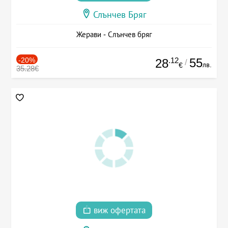
Слънчев Бряг
Жерави - Слънчев бряг
-20%
.12
55
28
/
лв.
€
35.28€
виж офертата