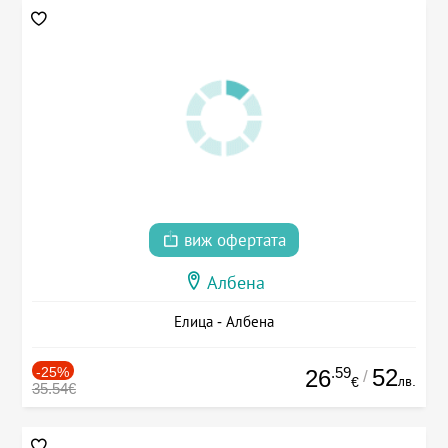
виж офертата
Албена
Елица - Албена
-25%
.59
52
26
/
лв.
€
35.54€