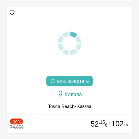
виж офертата
Кавала
Tosca Beach- Кавала
-30%
.15
102
52
/
лв.
€
74.65€