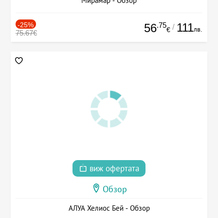
Мирамар - Обзор
-25%
.75
111
56
/
лв.
€
75.67€
виж офертата
Обзор
АЛУА Хелиос Бей - Обзор