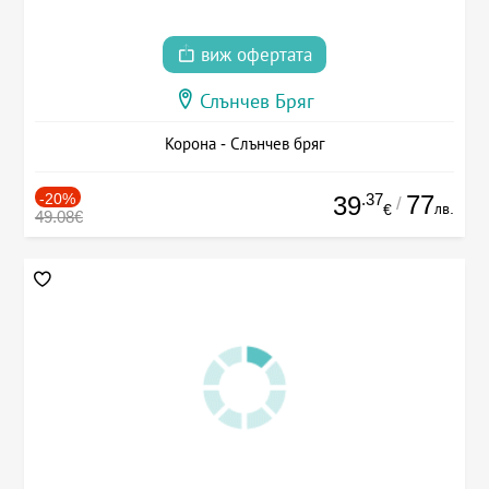
виж офертата
Слънчев Бряг
Корона - Слънчев бряг
-20%
.37
77
39
/
лв.
€
49.08€