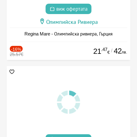
виж офертата
Олимпийска Ривиера
Regina Mare - Олимпийска ривиера, Гърция
-16%
.47
42
21
/
лв.
€
25.57€