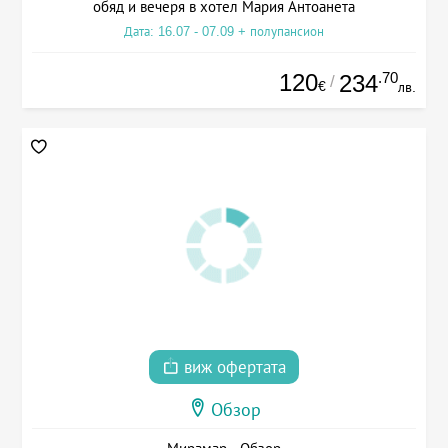
обяд и вечеря в хотел Мария Антоанета
Дата: 16.07 - 07.09 + полупансион
120
.70
234
/
€
лв.
виж офертата
Обзор