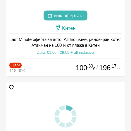
виж офертата
Китен
Last Minute оферта за лято: All Inclusive, реновиран хотел
Атлиман на 100 м от плажа в Китен
Дата: 01.06 - 29.09 + all inclusive
-15%
.30
.17
100
196
/
€
лв.
118.00€