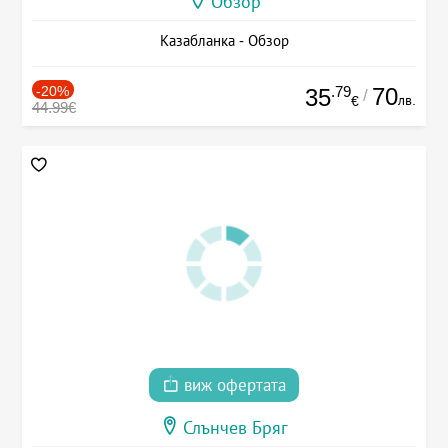
Обзор
Казабланка - Обзор
-20%
.79
70
35
/
лв.
€
44.99€
виж офертата
Слънчев Бряг