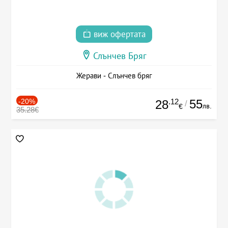
виж офертата
Слънчев Бряг
Жерави - Слънчев бряг
-20%
.12
55
28
/
лв.
€
35.28€