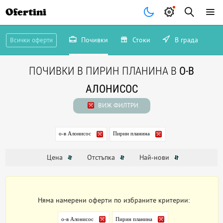
Ofertini
Почивки
Стоки
В града
Всички оферти
ПОЧИВКИ В ПИРИН ПЛАНИНА В
О-В
АЛОНИСОС
ВИЖ ФИЛТРИ
о-в Алонисос
Пирин планина
Цена
Отстъпка
Най-нови
Няма намерени оферти по избраните критерии:
о-в Алонисос
Пирин планина