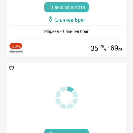
виж офертата
Слънчев Бряг
Марвел - Слънчев бряг
-30%
.28
69
35
/
лв.
€
50.11€