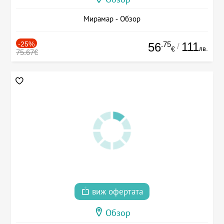
Мирамар - Обзор
-25%
.75
111
56
/
лв.
€
75.67€
виж офертата
Обзор