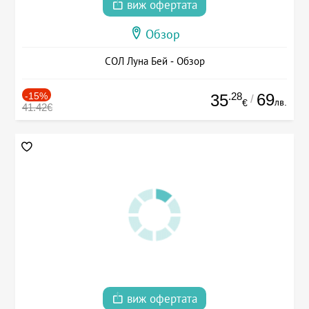
виж офертата
Обзор
СОЛ Луна Бей - Обзор
-15%
.28
69
35
/
лв.
€
41.42€
виж офертата