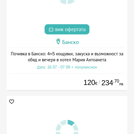
виж офертата
Банско
Почивка в Банско: 4=5 нощувки, закуска и възможност за
обяд и вечеря в хотел Мария Антоанета
Дата: 16.07 - 07.09 + полупансион
120
.70
234
/
€
лв.