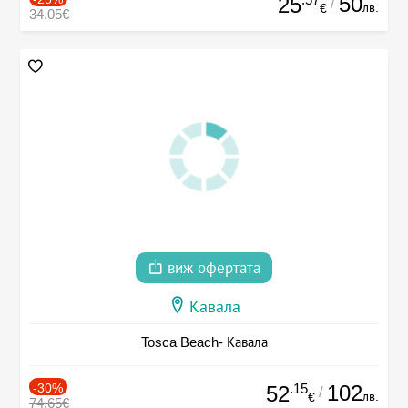
50
25
/
лв.
€
34.05€
виж офертата
Кавала
Tosca Beach- Кавала
-30%
.15
102
52
/
лв.
€
74.65€