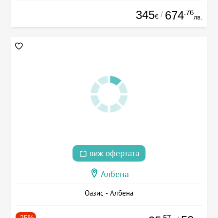
345
.76
674
/
€
лв.
виж офертата
Албена
Оазис - Албена
-25%
.57