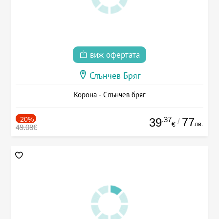
виж офертата
Слънчев Бряг
Корона - Слънчев бряг
-20%
.37
77
39
/
лв.
€
49.08€