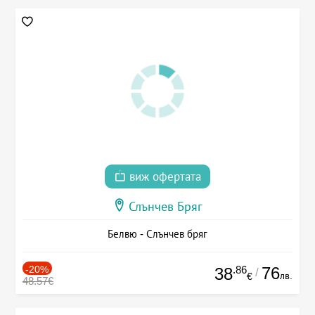
виж офертата
Слънчев Бряг
Белвю - Слънчев бряг
-20%
.86
76
38
/
лв.
€
48.57€