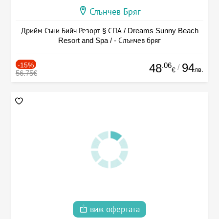
Слънчев Бряг
Дрийм Съни Бийч Резорт § СПА / Dreams Sunny Beach
Resort and Spa / - Слънчев бряг
-15%
.06
94
48
/
лв.
€
56.75€
виж офертата