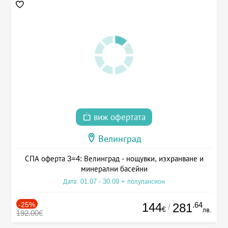
виж офертата
Велинград
СПА оферта 3=4: Велинград - нощувки, изхранване и
минерални басейни
Дата: 01.07 - 30.09 + полупансион
-25%
144
.64
281
/
€
лв.
192.00€