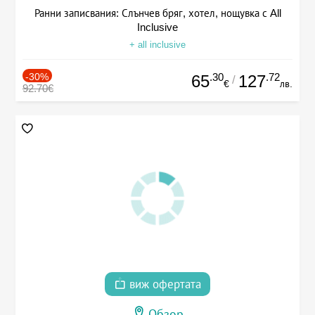
Ранни записвания: Слънчев бряг, хотел, нощувка с All
Inclusive
+ all inclusive
-30%
.30
.72
65
127
/
€
лв.
92.70€
виж офертата
Обзор