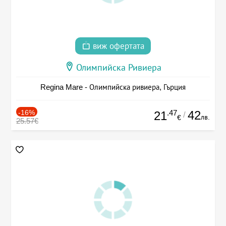
виж офертата
Олимпийска Ривиера
Regina Mare - Олимпийска ривиера, Гърция
-16%
.47
42
21
/
лв.
€
25.57€