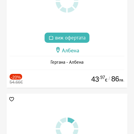
виж офертата
Албена
Гергана - Албена
-20%
.97
86
43
/
лв.
€
54.66€