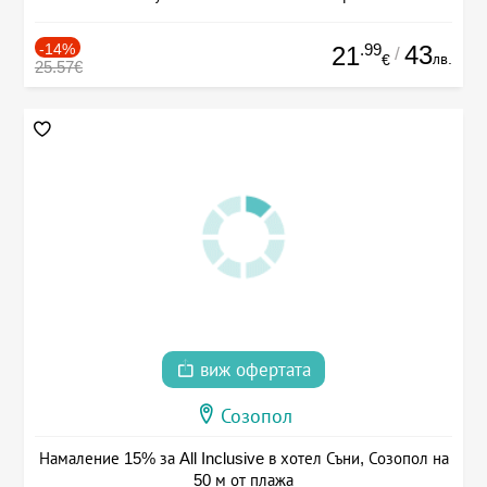
-14%
.99
43
21
/
лв.
€
25.57€
виж офертата
Созопол
Намаление 15% за All Inclusive в хотел Съни, Созопол на
50 м от плажа