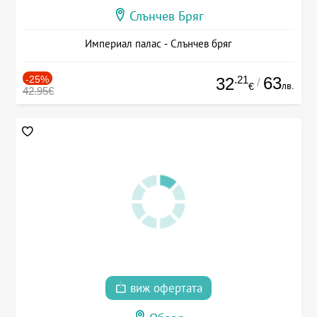
Слънчев Бряг
Империал палас - Слънчев бряг
-25%
.21
63
32
/
лв.
€
42.95€
виж офертата