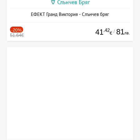
Слънчев Бряг
ЕФЕКТ Гранд Виктория - Слънчев бряг
-20%
.42
81
41
/
лв.
€
51.64€