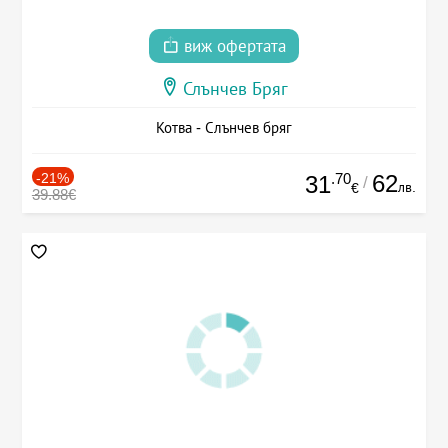
виж офертата
Слънчев Бряг
Котва - Слънчев бряг
-21%
.70
62
31
/
лв.
€
39.88€