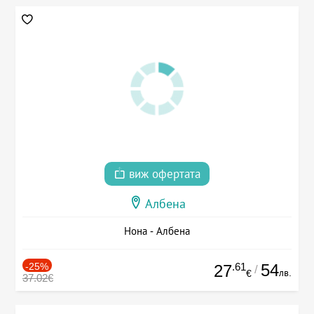
виж офертата
Албена
Нона - Албена
-25%
.61
54
27
/
лв.
€
37.02€