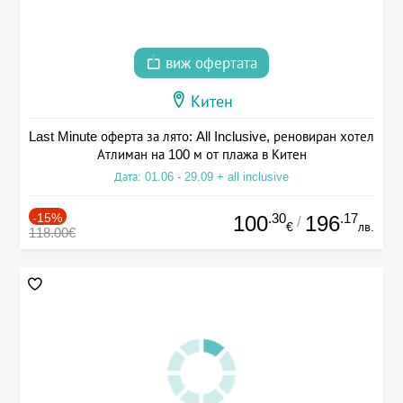
виж офертата
Китен
Last Minute оферта за лято: All Inclusive, реновиран хотел
Атлиман на 100 м от плажа в Китен
Дата: 01.06 - 29.09 + all inclusive
-15%
.30
.17
100
196
/
€
лв.
118.00€