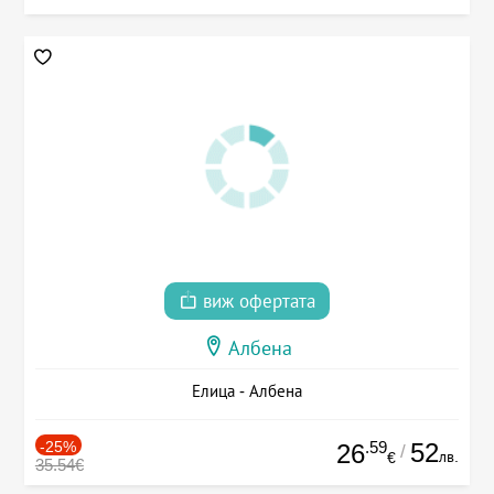
виж офертата
Албена
Елица - Албена
-25%
.59
52
26
/
лв.
€
35.54€