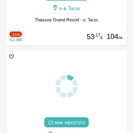
о-в Тасос
Thassos Grand Resort - о. Тасос
-15%
.17
104
53
/
лв.
€
62.38€
виж офертата