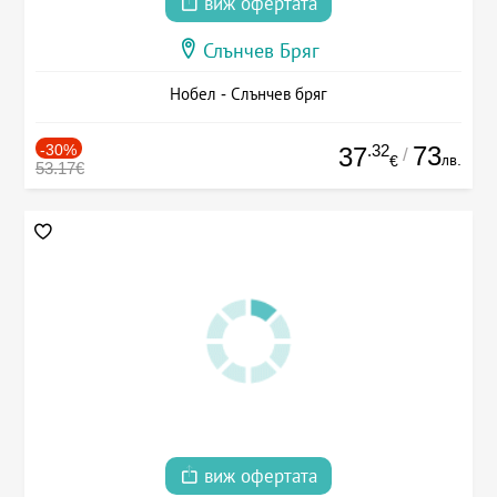
виж офертата
Слънчев Бряг
Нобел - Слънчев бряг
-30%
.32
73
37
/
лв.
€
53.17€
виж офертата