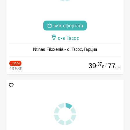
виж офертата
о-в Тасос
Ntinas Filoxenia - о. Тасос, Гърция
-15%
.37
77
39
/
лв.
€
46.53€