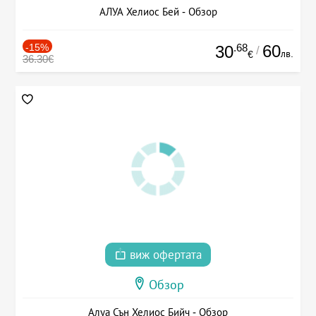
АЛУА Хелиос Бей - Обзор
-15%
.68
60
30
/
лв.
€
36.30€
виж офертата
Обзор
Алуа Сън Хелиос Бийч - Обзор