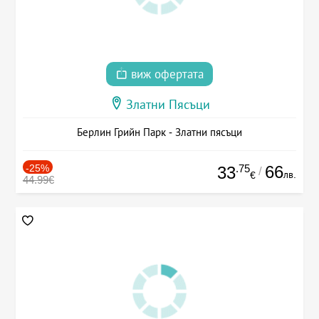
виж офертата
Златни Пясъци
Берлин Грийн Парк - Златни пясъци
-25%
.75
66
33
/
лв.
€
44.99€