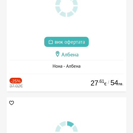
виж офертата
Албена
Нона - Албена
-25%
.61
54
27
/
лв.
€
37.02€