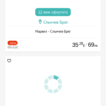
виж офертата
Слънчев Бряг
Марвел - Слънчев бряг
-30%
.28
69
35
/
лв.
€
50.11€