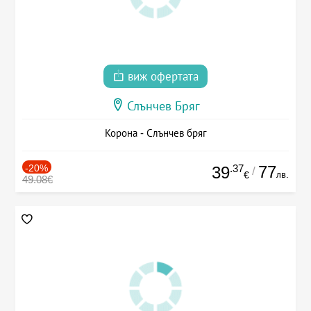
виж офертата
Слънчев Бряг
Корона - Слънчев бряг
-20%
.37
77
39
/
лв.
€
49.08€