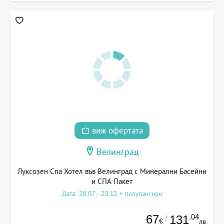
виж офертата
Велинград
Луксозен Спа Хотел във Велинград с Минерални Басейни
и СПА Пакет
Дата: 28.07 - 23.12 + полупансион
67
.04
131
/
€
лв.