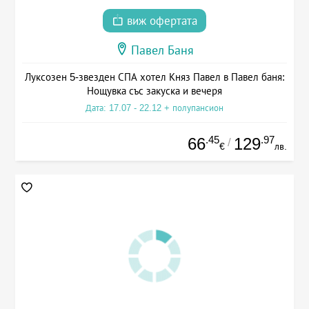
виж офертата
Павел Баня
Луксозен 5-звезден СПА хотел Княз Павел в Павел баня:
Нощувка със закуска и вечеря
Дата: 17.07 - 22.12 + полупансион
.45
.97
66
129
/
€
лв.