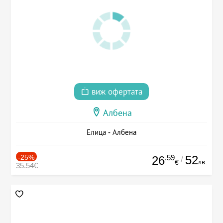
виж офертата
Албена
Елица - Албена
-25%
.59
52
26
/
лв.
€
35.54€