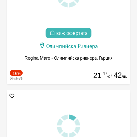
виж офертата
Олимпийска Ривиера
Regina Mare - Олимпийска ривиера, Гърция
-16%
.47
42
21
/
лв.
€
25.57€