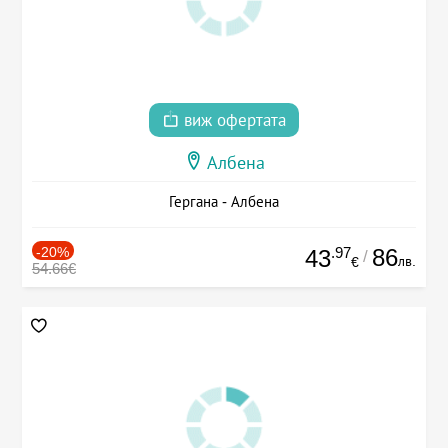
виж офертата
Албена
Гергана - Албена
-20%
.97
86
43
/
лв.
€
54.66€