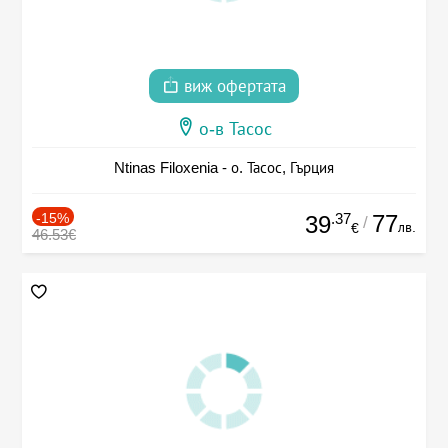
виж офертата
о-в Тасос
Ntinas Filoxenia - о. Тасос, Гърция
-15%
.37
77
39
/
лв.
€
46.53€