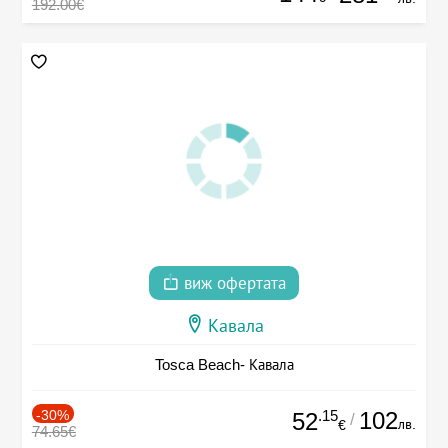
192.00€
виж офертата
Кавала
Tosca Beach- Кавала
-30%
.15
102
52
/
лв.
€
74.65€