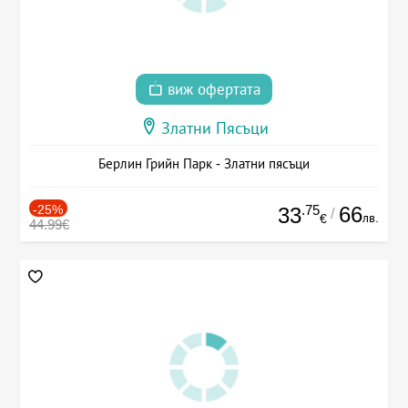
виж офертата
Златни Пясъци
Берлин Грийн Парк - Златни пясъци
-25%
.75
66
33
/
лв.
€
44.99€