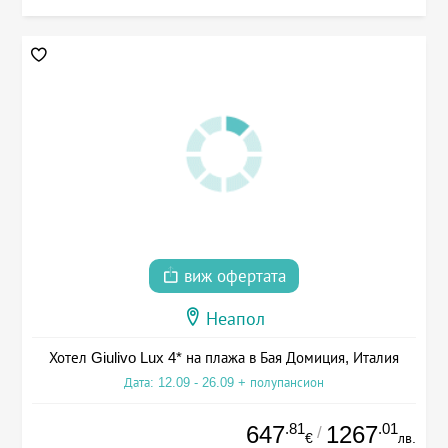
виж офертата
Неапол
Хотел Giulivo Lux 4* на плажа в Бая Домиция, Италия
Дата: 12.09 - 26.09 + полупансион
.81
.01
647
1267
/
€
лв.