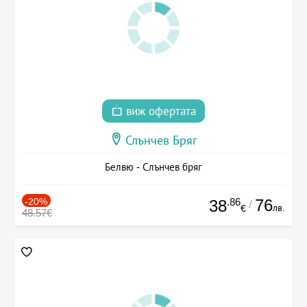
виж офертата
Слънчев Бряг
Белвю - Слънчев бряг
-20%
.86
76
38
/
лв.
€
48.57€