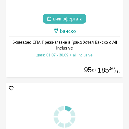
виж офертата
Банско
5-звездно СПА Преживяване в Гранд Хотел Банско с All
Inclusive
Дата: 01.07 - 30.09 + all inclusive
95
.80
185
/
€
лв.