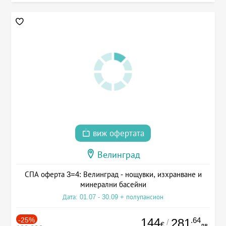
виж офертата
Велинград
СПА оферта 3=4: Велинград - нощувки, изхранване и
минерални басейни
Дата: 01.07 - 30.09 + полупансион
-25%
144
.64
281
/
€
лв.