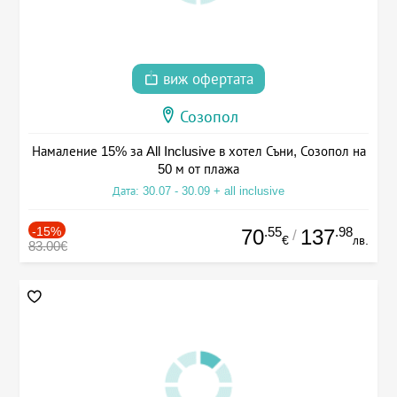
виж офертата
Созопол
Намаление 15% за All Inclusive в хотел Съни, Созопол на
50 м от плажа
Дата: 30.07 - 30.09 + all inclusive
-15%
.55
.98
70
137
/
€
лв.
83.00€