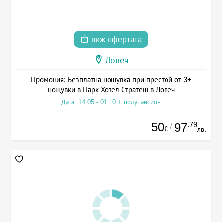
виж офертата
Ловеч
Промоция: Безплатна нощувка при престой от 3+
нощувки в Парк Хотел Стратеш в Ловеч
Дата: 14.05 - 01.10 + полупансион
50
.79
97
/
€
лв.