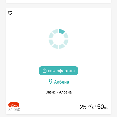
виж офертата
Албена
Оазис - Албена
-25%
.57
50
25
/
лв.
€
34.05€