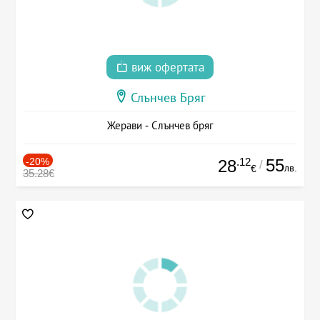
виж офертата
Слънчев Бряг
Жерави - Слънчев бряг
-20%
.12
55
28
/
лв.
€
35.28€