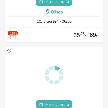
виж офертата
Обзор
СОЛ Луна Бей - Обзор
-15%
.28
69
35
/
лв.
€
41.42€
виж офертата