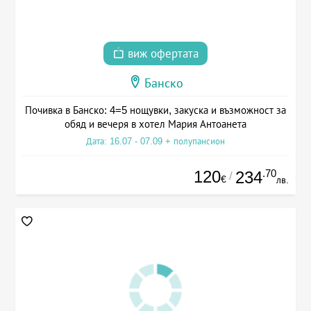
виж офертата
Банско
Почивка в Банско: 4=5 нощувки, закуска и възможност за
обяд и вечеря в хотел Мария Антоанета
Дата: 16.07 - 07.09 + полупансион
120
.70
234
/
€
лв.