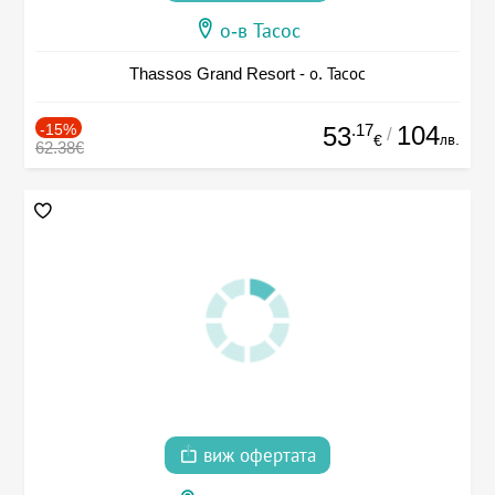
о-в Тасос
Thassos Grand Resort - о. Тасос
-15%
.17
104
53
/
лв.
€
62.38€
виж офертата