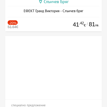
Слънчев Бряг
ЕФЕКТ Гранд Виктория - Слънчев бряг
-20%
.42
81
41
/
лв.
€
51.64€
специално предложение