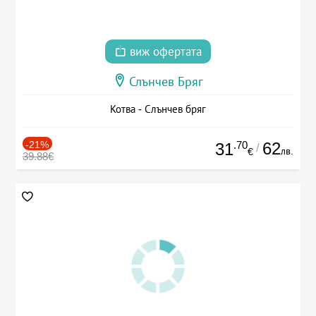
виж офертата
Слънчев Бряг
Котва - Слънчев бряг
-21%
.70
62
31
/
лв.
€
39.88€