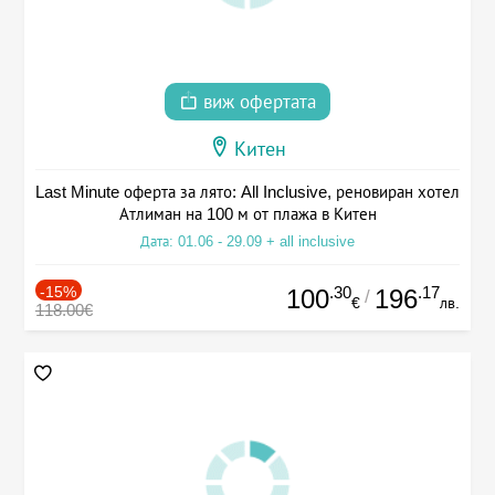
виж офертата
Китен
Last Minute оферта за лято: All Inclusive, реновиран хотел
Атлиман на 100 м от плажа в Китен
Дата: 01.06 - 29.09 + all inclusive
-15%
.30
.17
100
196
/
€
лв.
118.00€