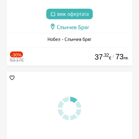
виж офертата
Слънчев Бряг
Нобел - Слънчев бряг
-30%
.32
73
37
/
лв.
€
53.17€