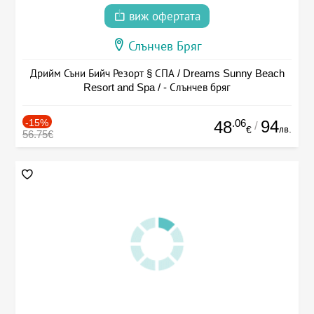
виж офертата
Слънчев Бряг
Дрийм Съни Бийч Резорт § СПА / Dreams Sunny Beach
Resort and Spa / - Слънчев бряг
-15%
.06
94
48
/
лв.
€
56.75€