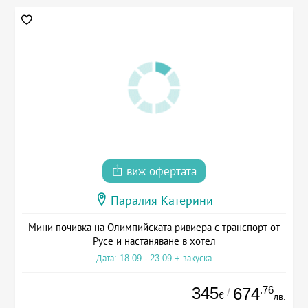
виж офертата
Паралия Катерини
Мини почивка на Олимпийската ривиера с транспорт от
Русе и настаняване в хотел
Дата: 18.09 - 23.09 + закуска
345
.76
674
/
€
лв.