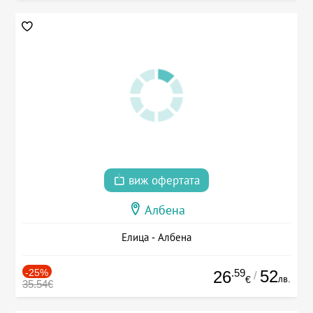
виж офертата
Албена
Елица - Албена
-25%
.59
52
26
/
лв.
€
35.54€