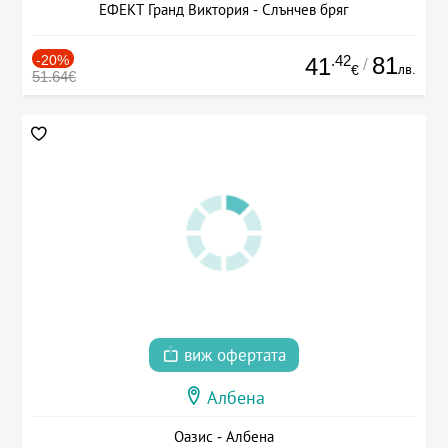
ЕФЕКТ Гранд Виктория - Слънчев бряг
-20%
.42
81
41
/
лв.
€
51.64€
виж офертата
Албена
Оазис - Албена