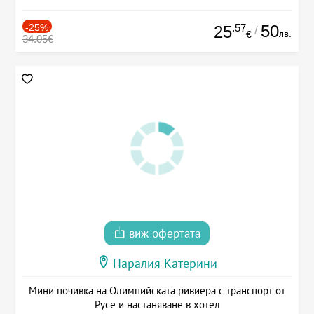
-25%
.57
50
25
/
лв.
€
34.05€
виж офертата
Паралия Катерини
Мини почивка на Олимпийската ривиера с транспорт от
Русе и настаняване в хотел