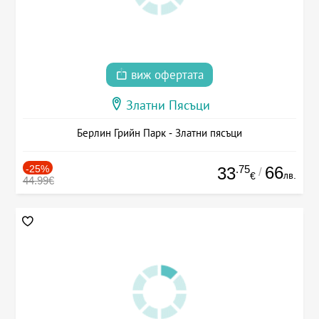
виж офертата
Златни Пясъци
Берлин Грийн Парк - Златни пясъци
-25%
.75
66
33
/
лв.
€
44.99€