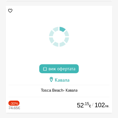
виж офертата
Кавала
Tosca Beach- Кавала
-30%
.15
102
52
/
лв.
€
74.65€