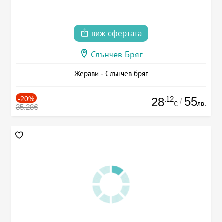
виж офертата
Слънчев Бряг
Жерави - Слънчев бряг
-20%
.12
55
28
/
лв.
€
35.28€