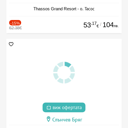
Thassos Grand Resort - о. Тасос
-15%
.17
104
53
/
лв.
€
62.38€
виж офертата
Слънчев Бряг