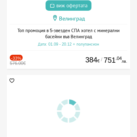
виж офертата
Велинград
Топ промоция в 5-звезден СПА хотел с минерални
басейни във Велинград
Дата: 01.09 - 20.12 + полупансион
-33%
384
.04
751
/
€
лв.
576.00€