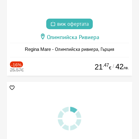
виж офертата
Олимпийска Ривиера
Regina Mare - Олимпийска ривиера, Гърция
-16%
.47
42
21
/
лв.
€
25.57€