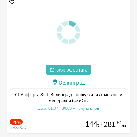
виж офертата
Велинград
СПА оферта 3=4: Велинград - нощувки, изхранване и
минерални басейни
Дата: 01.07 - 30.09 + полупансион
-25%
144
.64
281
/
€
лв.
192.00€