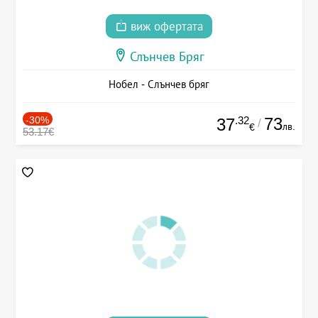
виж офертата
Слънчев Бряг
Нобел - Слънчев бряг
-30%
.32
73
37
/
лв.
€
53.17€