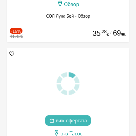
Обзор
СОЛ Луна Бей - Обзор
-15%
.28
69
35
/
лв.
€
41.42€
виж офертата
о-в Тасос