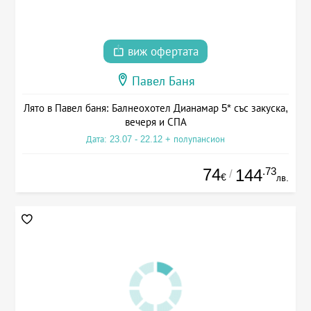
виж офертата
Павел Баня
Лято в Павел баня: Балнеохотел Дианамар 5* със закуска,
вечеря и СПА
Дата: 23.07 - 22.12 + полупансион
74
.73
144
/
€
лв.