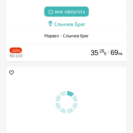
виж офертата
Слънчев Бряг
Марвел - Слънчев бряг
-30%
.28
69
35
/
лв.
€
50.11€