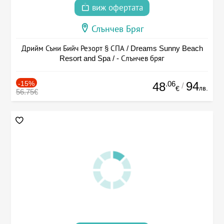
виж офертата
Слънчев Бряг
Дрийм Съни Бийч Резорт § СПА / Dreams Sunny Beach
Resort and Spa / - Слънчев бряг
-15%
.06
94
48
/
лв.
€
56.75€