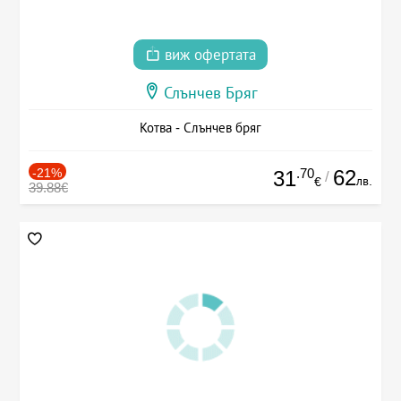
виж офертата
Слънчев Бряг
Котва - Слънчев бряг
-21%
.70
62
31
/
лв.
€
39.88€