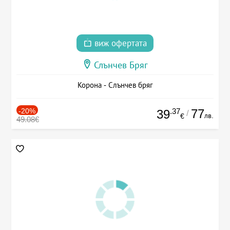
виж офертата
Слънчев Бряг
Корона - Слънчев бряг
-20%
.37
77
39
/
лв.
€
49.08€