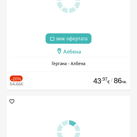
виж офертата
Албена
Гергана - Албена
-20%
.97
86
43
/
лв.
€
54.66€