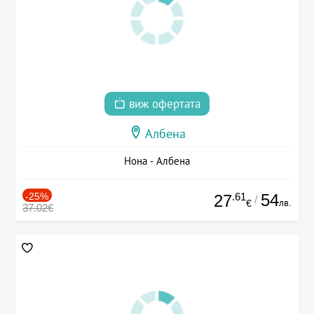
виж офертата
Албена
Нона - Албена
-25%
.61
54
27
/
лв.
€
37.02€