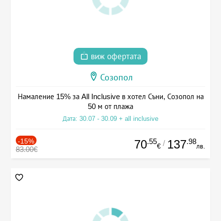
виж офертата
Созопол
Намаление 15% за All Inclusive в хотел Съни, Созопол на
50 м от плажа
Дата: 30.07 - 30.09 + all inclusive
-15%
.55
.98
70
137
/
€
лв.
83.00€