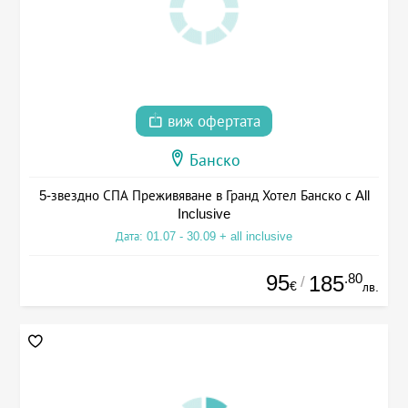
виж офертата
Банско
5-звездно СПА Преживяване в Гранд Хотел Банско с All
Inclusive
Дата: 01.07 - 30.09 + all inclusive
95
.80
185
/
€
лв.