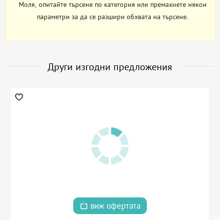
Моля, опитайте търсене по категория или премахнете някои
параметри за да се разшири обхвата на търсене.
Други изгодни предложения
виж офертата