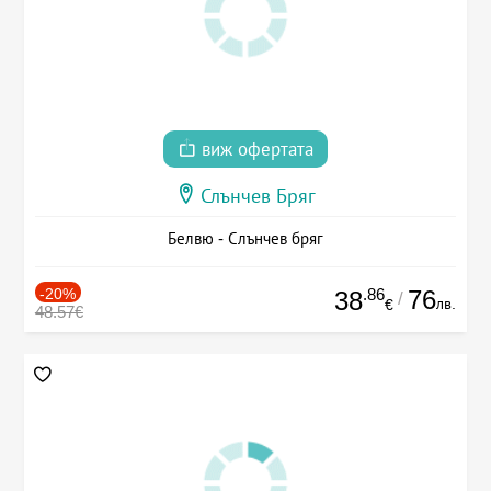
виж офертата
Слънчев Бряг
Белвю - Слънчев бряг
-20%
.86
76
38
/
лв.
€
48.57€