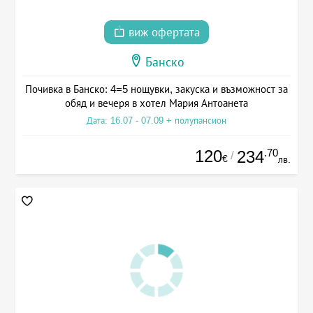
виж офертата
Банско
Почивка в Банско: 4=5 нощувки, закуска и възможност за
обяд и вечеря в хотел Мария Антоанета
Дата: 16.07 - 07.09 + полупансион
120
.70
234
/
€
лв.