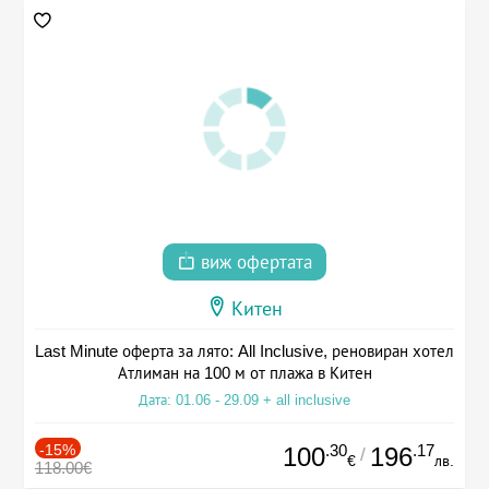
виж офертата
Китен
Last Minute оферта за лято: All Inclusive, реновиран хотел
Атлиман на 100 м от плажа в Китен
Дата: 01.06 - 29.09 + all inclusive
-15%
.30
.17
100
196
/
€
лв.
118.00€