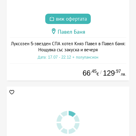
виж офертата
Павел Баня
Луксозен 5-звезден СПА хотел Княз Павел в Павел баня:
Нощувка със закуска и вечеря
Дата: 17.07 - 22.12 + полупансион
.45
.97
66
129
/
€
лв.