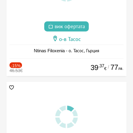
виж офертата
о-в Тасос
Ntinas Filoxenia - о. Тасос, Гърция
-15%
.37
77
39
/
лв.
€
46.53€