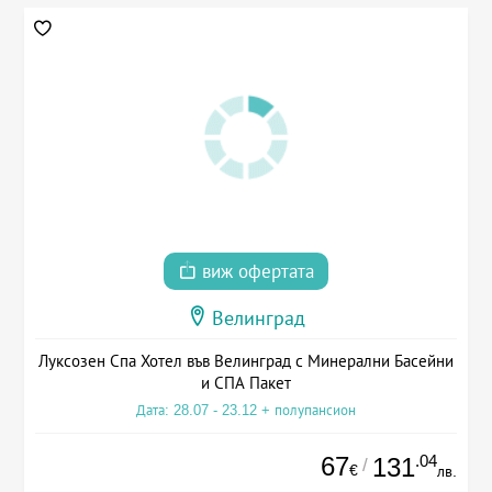
виж офертата
Велинград
Луксозен Спа Хотел във Велинград с Минерални Басейни
и СПА Пакет
Дата: 28.07 - 23.12 + полупансион
67
.04
131
/
€
лв.