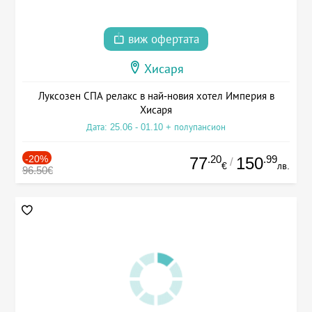
виж офертата
Хисаря
Луксозен СПА релакс в най-новия хотел Империя в
Хисаря
Дата: 25.06 - 01.10 + полупансион
-20%
.20
.99
77
150
/
€
лв.
96.50€