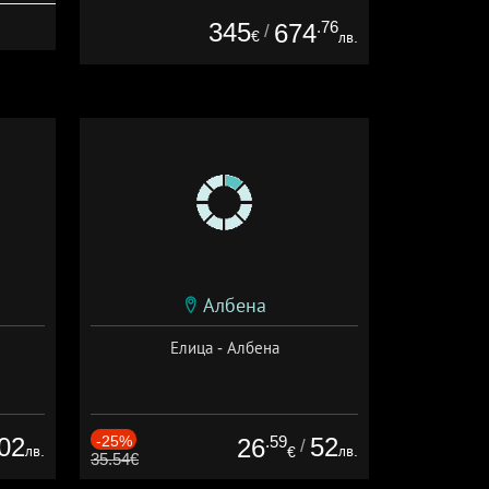
345
.76
674
/
€
лв.
Албена
Елица - Албена
02
-25%
.59
52
26
/
лв.
лв.
€
35.54€