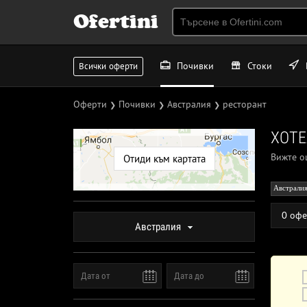
Ofertini
Почивки
Стоки
Всички оферти
Оферти
Почивки
Австралия
ресторант
❯
❯
❯
ХОТЕ
Вижте 
Отиди към картата
Австрали
0 офе
Австралия