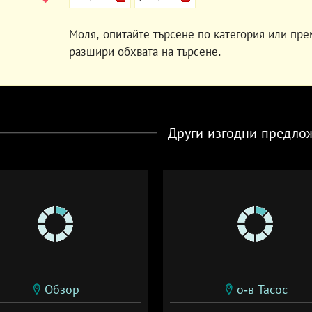
Моля, опитайте търсене по категория или пре
разшири обхвата на търсене.
Други изгодни предло
Обзор
о-в Тасос