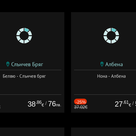
Слънчев Бряг
Албена
Белвю - Слънчев бряг
Нона - Албена
.86
76
-25%
.61
38
27
/
/
лв.
€
€
€
37.02€