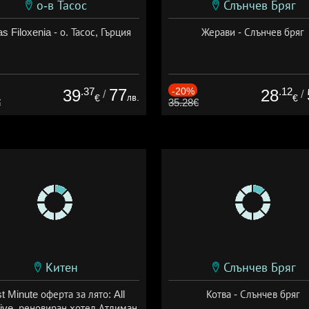
о-в Тасос
Слънчев Бряг
as Filoxenia - о. Тасос, Гърция
Жерави - Слънчев бряг
.37
77
-20%
.12
39
28
/
/
лв.
€
€
€
35.28€
Китен
Слънчев Бряг
t Minute оферта за лято: All
Котва - Слънчев бряг
sive, реновиран хотел Атлиман