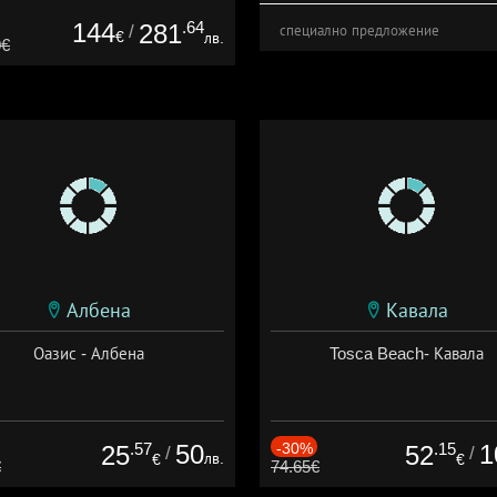
144
.64
281
/
специално предложение
€
лв.
0€
Албена
Кавала
Оазис - Албена
Tosca Beach- Кавала
.57
50
-30%
.15
1
25
52
/
/
лв.
€
€
€
74.65€