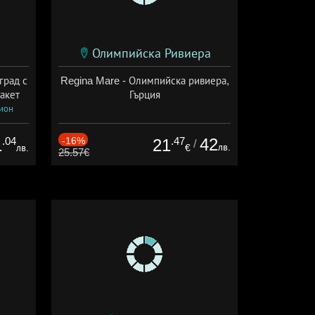
Олимпийска Ривиера
град с
Regina Mare - Олимпийска ривиера,
акет
Гърция
сион
.04
-16%
.47
42
1
21
/
лв.
лв.
€
25.57€