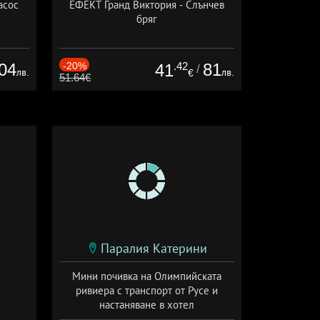
асос
ЕФЕКТ Гранд Виктория - Слънчев
бряг
04
-20%
.42
81
41
/
лв.
лв.
€
51.64€
Паралия Катерини
Мини почивка на Олимпийската
ривиера с транспорт от Русе и
настаняване в хотел
Дата: 18.09 - 23.09 + закуска