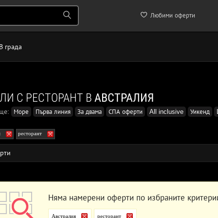
Любими оферти
В града
ЛИ С РЕСТОРАНТ В
АВСТРАЛИЯ
още:
Море
Първа линия
За двама
СПА оферти
All inclusive
Уикенд
я
ресторант
рти
Няма намерени оферти по избраните критери
Австралия
ресторант