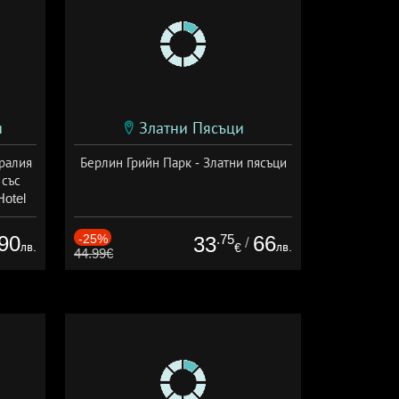
и
Златни Пясъци
аралия
Берлин Грийн Парк - Златни пясъци
 със
Hotel
сион
90
-25%
.75
66
33
/
лв.
лв.
€
44.99€