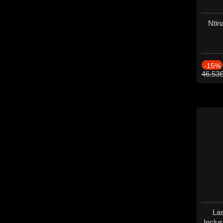
Ntin
-15%
46.53
Las
Inclu