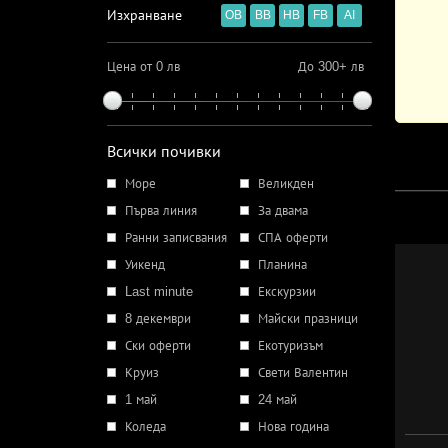
Изхранване
OB
BB
HB
FB
AI
Цена от 0 лв
До 300+ лв
Всички почивки
Море
Великден
Първа линия
За двама
Ранни записвания
СПА оферти
Уикенд
Планина
Last minute
Екскурзии
8 декември
Майски празници
Ски оферти
Екотуризъм
Круиз
Свети Валентин
1 май
24 май
Коледа
Нова година