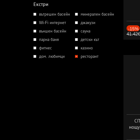
Екстри
вътрешен басейн
минерален басейн
Wi-Fi интернет
джакузи
-15%
външен басейн
сауна
41.42
парна баня
детски кът
фитнес
казино
дом. любимци
ресторант
СП
нощу
Дат