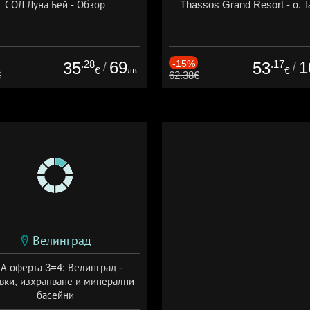
СОЛ Луна Бей - Обзор
Thassos Grand Resort - о. Т
.28
69
-15%
.17
1
35
53
/
/
лв.
€
€
€
62.38€
Велинград
А оферта 3=4: Велинград -
вки, изхранване и минерални
басейни
а: 01.07 - 30.09 + полупансион