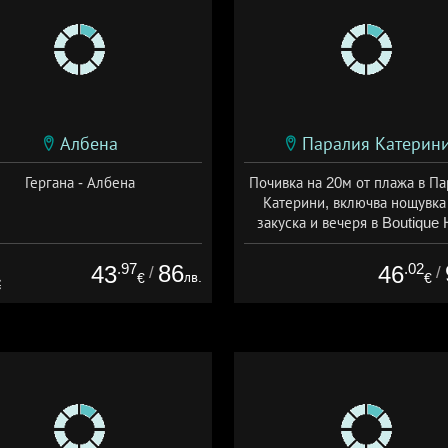
Албена
Паралия Катерин
Гергана - Албена
Почивка на 20м от плажа в П
Катерини, включва нощувка
закуска и вечеря в Boutique 
Lito, Гърция
Дата: 16.04 - 31.10 + полупан
.97
86
.02
43
46
/
/
лв.
€
€
€