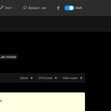
Блог
Връзка с нас
Dark
Last minute
Цена
Отстъпка
Най-нови
и: