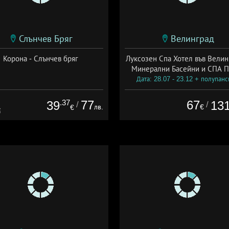
Слънчев Бряг
Велинград
Корона - Слънчев бряг
Луксозен Спа Хотел във Велин
Минерални Басейни и СПА П
Дата: 28.07 - 23.12 + полупан
.37
77
67
39
13
/
/
лв.
€
€
€