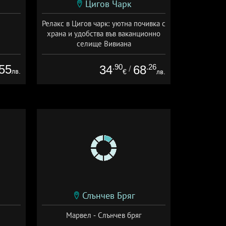
Цигов Чарк
Релакс в Цигов чарк: уютна почивка с
храна и удобства във ваканционно
селище Вивиана
Дата: 07.08 - 30.09 + полупансион
55
.90
.26
34
68
/
лв.
€
лв.
Слънчев Бряг
Марвел - Слънчев бряг