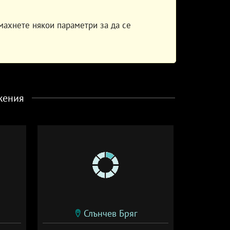
махнете някои параметри за да се
жения
Слънчев Бряг