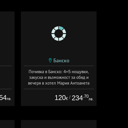
Банско
Почивка в Банско: 4=5 нощувки,
закуска и възможност за обяд и
вечеря в хотел Мария Антоанета
Дата: 16.07 - 07.09 + полупансион
54
120
.70
234
/
лв.
€
лв.