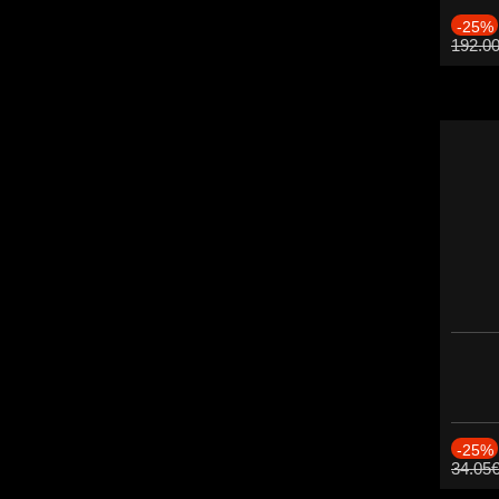
-25%
192.0
-25%
34.05