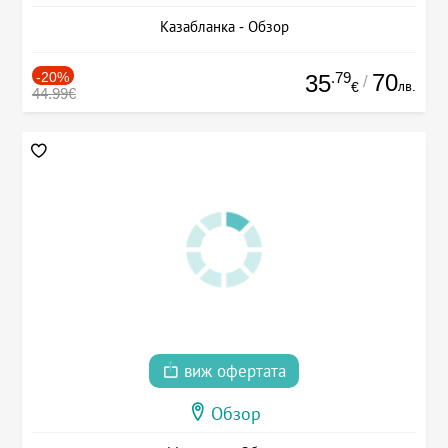
Казабланка - Обзор
-20%
.79
70
35
/
лв.
€
44.99€
виж офертата
Обзор