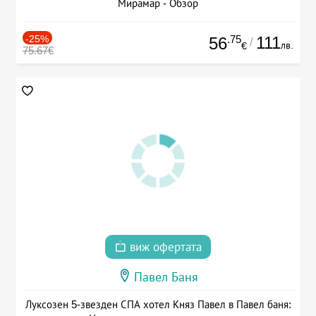
Мирамар - Обзор
-25%
.75
111
56
/
лв.
€
75.67€
виж офертата
Павел Баня
Луксозен 5-звезден СПА хотел Княз Павел в Павел баня: