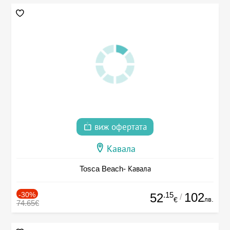
виж офертата
Кавала
Tosca Beach- Кавала
-30%
.15
102
52
/
лв.
€
74.65€