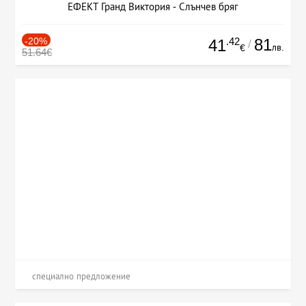
ЕФЕКТ Гранд Виктория - Слънчев бряг
-20%
.42
81
41
/
лв.
€
51.64€
специално предложение