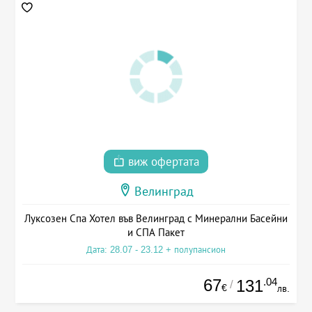
виж офертата
Велинград
Луксозен Спа Хотел във Велинград с Минерални Басейни
и СПА Пакет
Дата: 28.07 - 23.12 + полупансион
67
.04
131
/
€
лв.