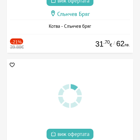
виж офертата
Слънчев Бряг
Котва - Слънчев бряг
-21%
.70
62
31
/
лв.
€
39.88€
виж офертата