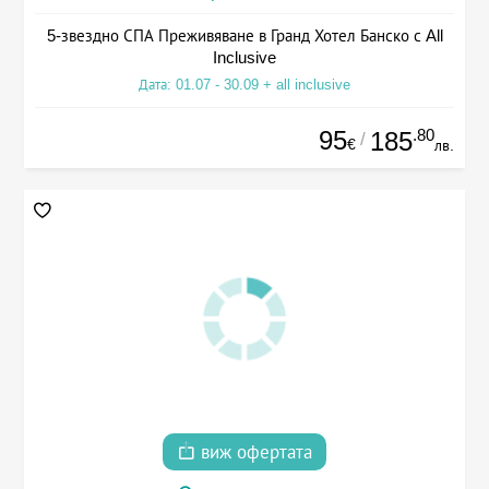
5-звездно СПА Преживяване в Гранд Хотел Банско с All
Inclusive
Дата: 01.07 - 30.09 + all inclusive
95
.80
185
/
€
лв.
виж офертата