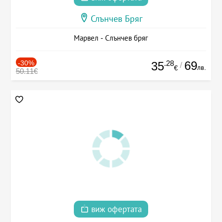
Слънчев Бряг
Марвел - Слънчев бряг
-30%
.28
69
35
/
лв.
€
50.11€
виж офертата