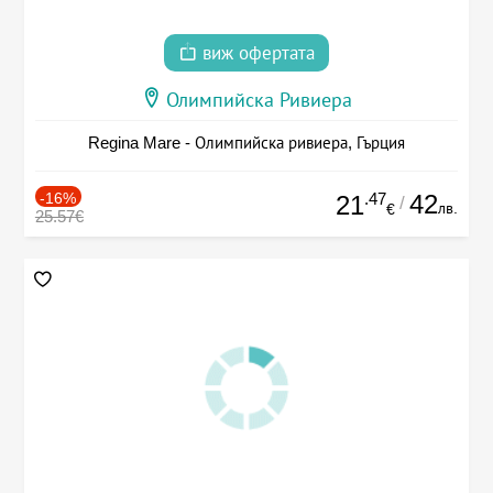
виж офертата
Олимпийска Ривиера
Regina Mare - Олимпийска ривиера, Гърция
-16%
.47
42
21
/
лв.
€
25.57€