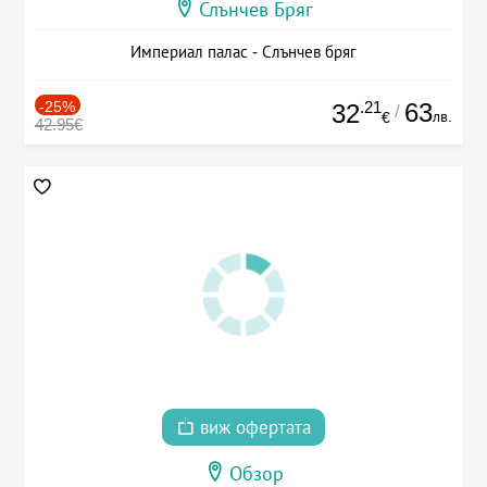
Слънчев Бряг
Империал палас - Слънчев бряг
-25%
.21
63
32
/
лв.
€
42.95€
виж офертата
Обзор