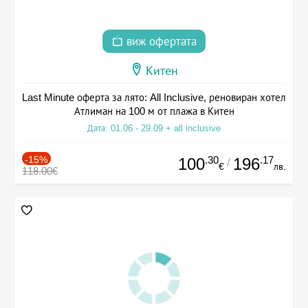
виж офертата
Китен
Last Minute оферта за лято: All Inclusive, реновиран хотел
Атлиман на 100 м от плажа в Китен
Дата: 01.06 - 29.09 + all inclusive
-15%
.30
.17
100
196
/
€
лв.
118.00€