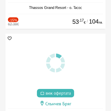
Thassos Grand Resort - о. Тасос
-15%
.17
104
53
/
лв.
€
62.38€
виж офертата
Слънчев Бряг