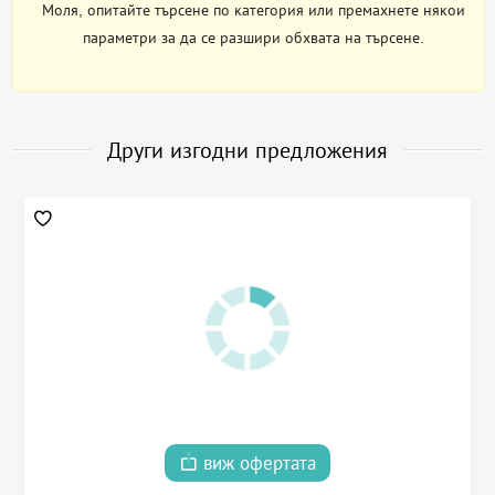
Моля, опитайте търсене по категория или премахнете някои
параметри за да се разшири обхвата на търсене.
Други изгодни предложения
виж офертата