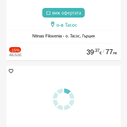
виж офертата
о-в Тасос
Ntinas Filoxenia - о. Тасос, Гърция
-15%
.37
77
39
/
лв.
€
46.53€