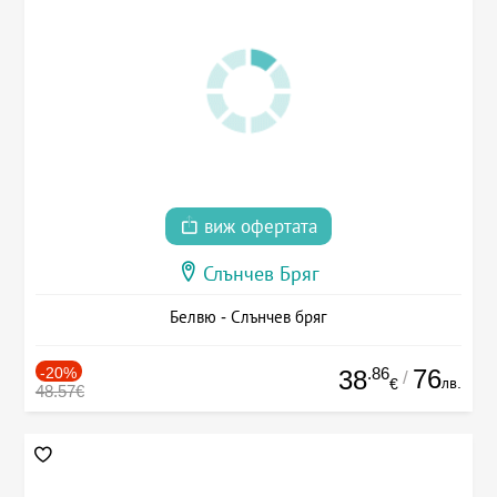
виж офертата
Слънчев Бряг
Белвю - Слънчев бряг
-20%
.86
76
38
/
лв.
€
48.57€