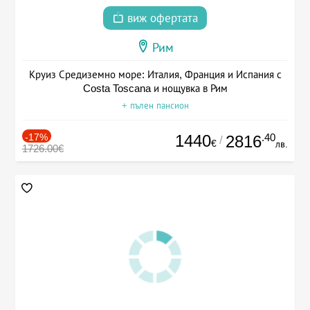
виж офертата
Рим
Круиз Средиземно море: Италия, Франция и Испания с
Costa Toscana и нощувка в Рим
+ пълен пансион
-17%
1440
.40
2816
/
€
лв.
1726.00€