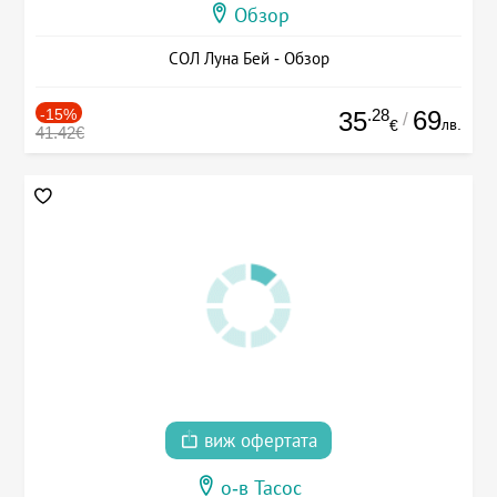
Обзор
СОЛ Луна Бей - Обзор
-15%
.28
69
35
/
лв.
€
41.42€
виж офертата
о-в Тасос