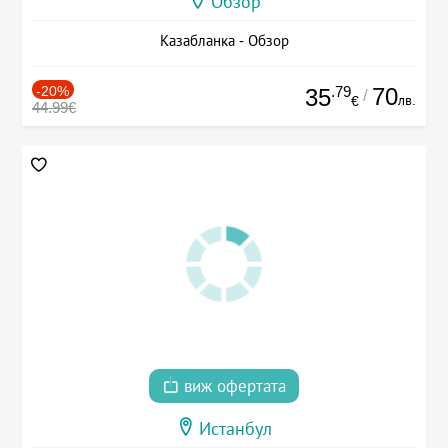
Обзор
Казабланка - Обзор
-20%
.79
70
35
/
лв.
€
44.99€
виж офертата
Истанбул