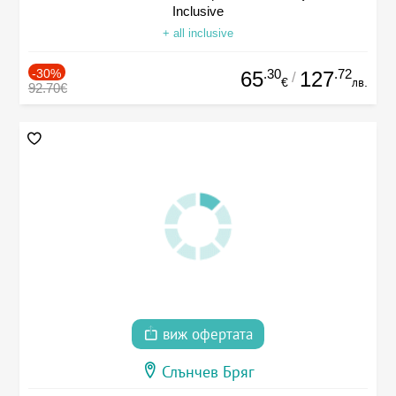
Inclusive
+ all inclusive
-30%
.30
.72
65
127
/
€
лв.
92.70€
виж офертата
Слънчев Бряг