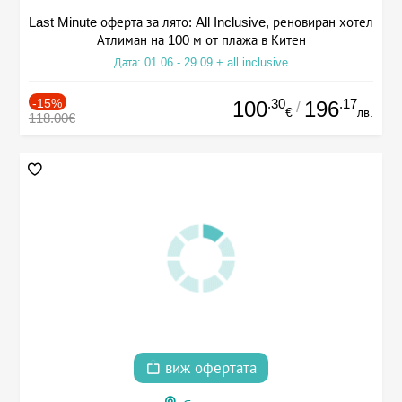
Last Minute оферта за лято: All Inclusive, реновиран хотел
Атлиман на 100 м от плажа в Китен
Дата: 01.06 - 29.09 + all inclusive
-15%
.30
.17
100
196
/
€
лв.
118.00€
виж офертата