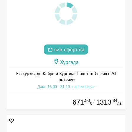
виж офертата
Хургада
Екскурзия до Кайро и Хургада: Полет от София с All
Inclusive
Дата: 16.09 - 31.10 + all inclusive
.50
.34
671
1313
/
€
лв.