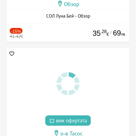
Обзор
СОЛ Луна Бей - Обзор
-15%
.28
69
35
/
лв.
€
41.42€
виж офертата
о-в Тасос