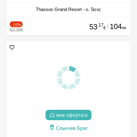
Thassos Grand Resort - о. Тасос
-15%
.17
104
53
/
лв.
€
62.38€
виж офертата
Слънчев Бряг