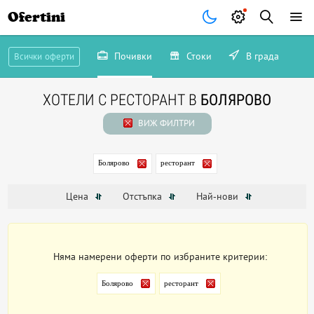
Ofertini
Почивки
Стоки
В града
Всички оферти
ХОТЕЛИ С РЕСТОРАНТ В
БОЛЯРОВО
ВИЖ ФИЛТРИ
Болярово
ресторант
Цена
Отстъпка
Най-нови
Няма намерени оферти по избраните критерии:
Болярово
ресторант