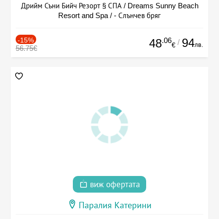
Дрийм Съни Бийч Резорт § СПА / Dreams Sunny Beach
Resort and Spa / - Слънчев бряг
-15%
.06
94
48
/
лв.
€
56.75€
виж офертата
Паралия Катерини