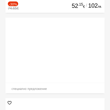
-30%
.15
102
52
/
лв.
€
74.65€
специално предложение