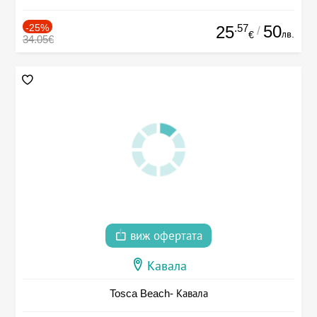
-25%
.57
50
25
/
лв.
€
34.05€
виж офертата
Кавала
Tosca Beach- Кавала