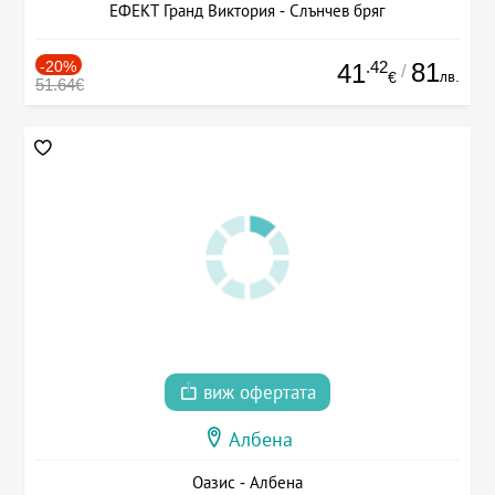
ЕФЕКТ Гранд Виктория - Слънчев бряг
-20%
.42
81
41
/
лв.
€
51.64€
виж офертата
Албена
Оазис - Албена