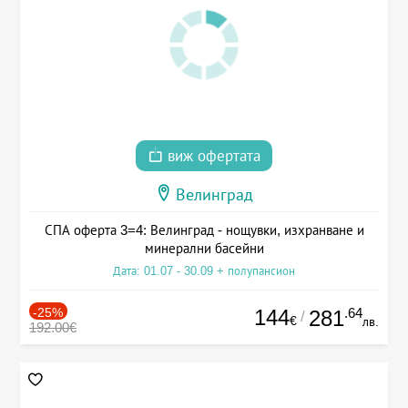
виж офертата
Велинград
СПА оферта 3=4: Велинград - нощувки, изхранване и
минерални басейни
Дата: 01.07 - 30.09 + полупансион
-25%
144
.64
281
/
€
лв.
192.00€