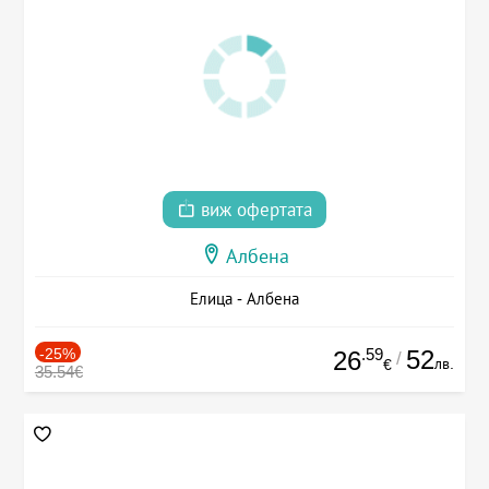
виж офертата
Албена
Елица - Албена
-25%
.59
52
26
/
лв.
€
35.54€