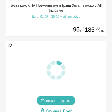
5-звездно СПА Преживяване в Гранд Хотел Банско с All
Inclusive
Дата: 01.07 - 30.09 + all inclusive
95
.80
185
/
€
лв.
виж офертата
Слънчев Бряг