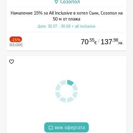
Созопол
Намаление 15% за All Inclusive в хотел Съни, Созопол на
50 м от плажа
Дата: 30.07 - 30.09 + all inclusive
-15%
.55
.98
70
137
/
€
лв.
83.00€
виж офертата