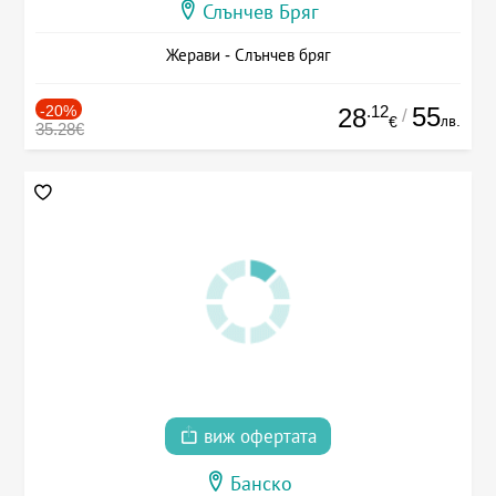
Слънчев Бряг
Жерави - Слънчев бряг
-20%
.12
55
28
/
лв.
€
35.28€
виж офертата
Банско