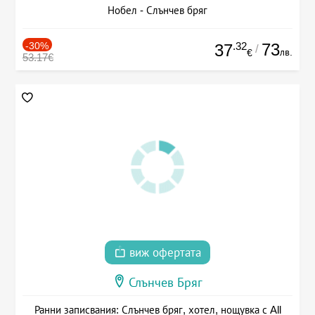
Нобел - Слънчев бряг
-30%
.32
73
37
/
лв.
€
53.17€
виж офертата
Слънчев Бряг
Ранни записвания: Слънчев бряг, хотел, нощувка с All