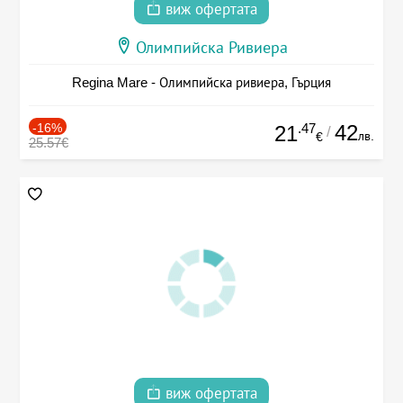
виж офертата
Олимпийска Ривиера
Regina Mare - Олимпийска ривиера, Гърция
-16%
.47
42
21
/
лв.
€
25.57€
виж офертата