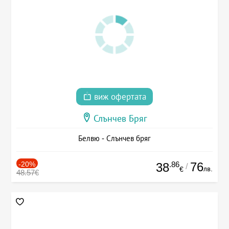
виж офертата
Слънчев Бряг
Белвю - Слънчев бряг
-20%
.86
76
38
/
лв.
€
48.57€