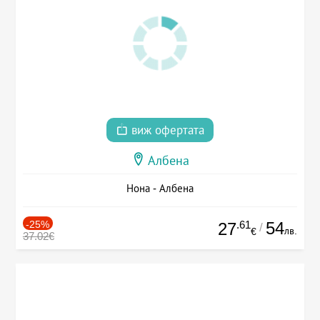
виж офертата
Албена
Нона - Албена
-25%
.61
54
27
/
лв.
€
37.02€