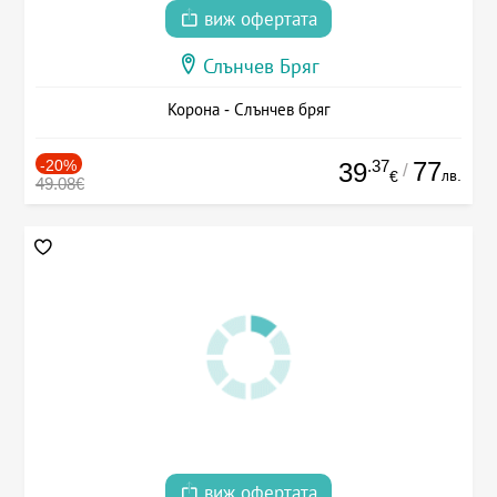
виж офертата
Слънчев Бряг
Корона - Слънчев бряг
-20%
.37
77
39
/
лв.
€
49.08€
виж офертата