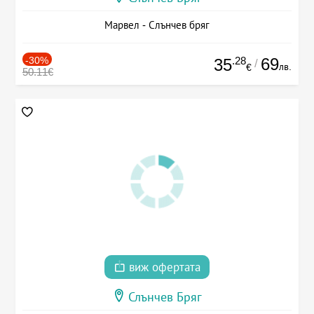
Марвел - Слънчев бряг
-30%
.28
69
35
/
лв.
€
50.11€
виж офертата
Слънчев Бряг