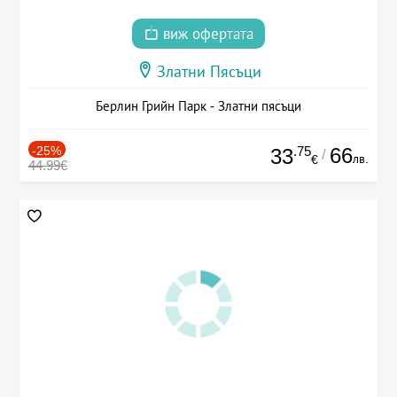
виж офертата
Златни Пясъци
Берлин Грийн Парк - Златни пясъци
-25%
.75
66
33
/
лв.
€
44.99€