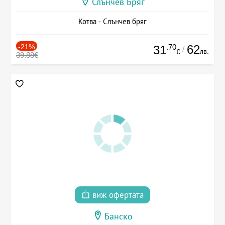
Слънчев Бряг
Котва - Слънчев бряг
-21%
.70
62
31
/
лв.
€
39.88€
виж офертата
Банско