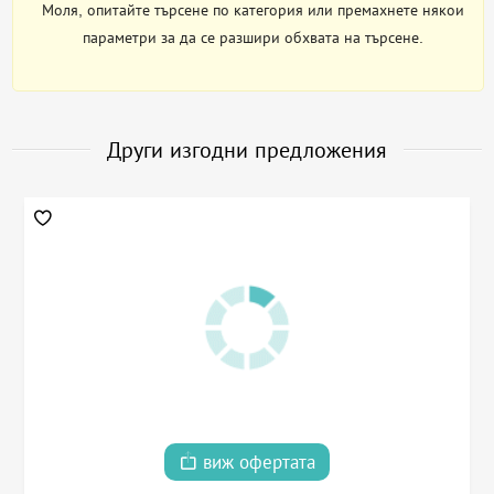
Моля, опитайте търсене по категория или премахнете някои
параметри за да се разшири обхвата на търсене.
Други изгодни предложения
виж офертата