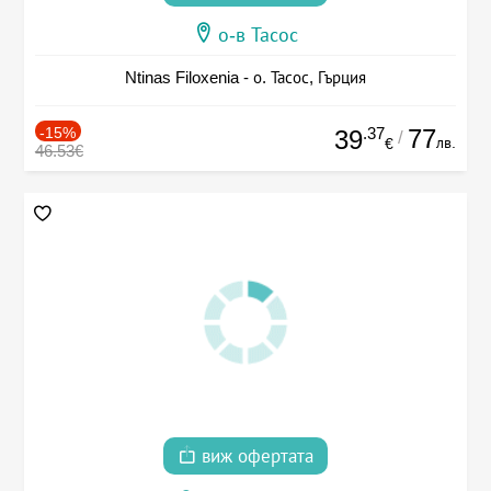
о-в Тасос
Ntinas Filoxenia - о. Тасос, Гърция
-15%
.37
77
39
/
лв.
€
46.53€
виж офертата