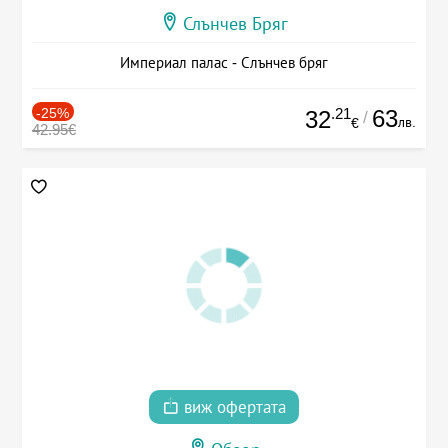
Слънчев Бряг
Империал палас - Слънчев бряг
-25%
.21
63
32
/
лв.
€
42.95€
виж офертата