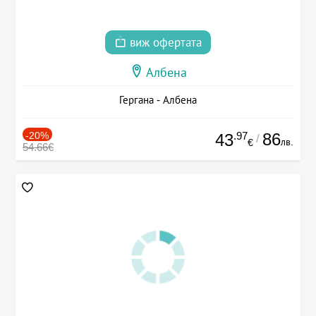
виж офертата
Албена
Гергана - Албена
-20%
.97
86
43
/
лв.
€
54.66€