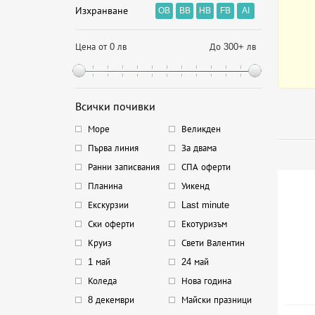
Изхранване
OB
BB
HB
FB
AI
Цена от 0 лв
До 300+ лв
Всички почивки
Море
Великден
Първа линия
За двама
Ранни записвания
СПА оферти
Планина
Уикенд
Екскурзии
Last minute
Ски оферти
Екотуризъм
Круиз
Свети Валентин
1 май
24 май
Коледа
Нова година
8 декември
Майски празници