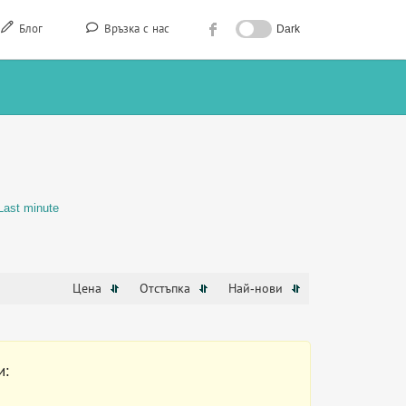
Блог
Връзка с нас
Dark
Last minute
Цена
Отстъпка
Най-нови
и: