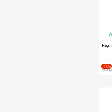
Regin
-16%
25.57