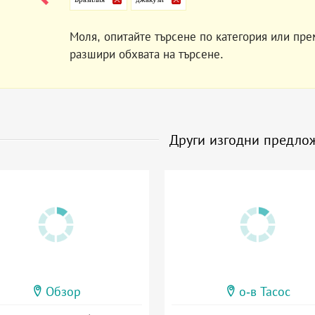
Моля, опитайте търсене по категория или пре
разшири обхвата на търсене.
Други изгодни предло
Обзор
о-в Тасос