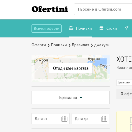
Ofertini
Почивки
Стоки
Всички оферти
Оферти
Почивки
Бразилия
джакузи
❯
❯
❯
ХОТЕ
Вижте 
Отиди към картата
Бразилия
0 офе
Бразилия