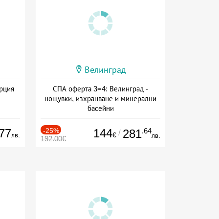
Велинград
ърция
СПА оферта 3=4: Велинград -
нощувки, изхранване и минерални
басейни
Дата: 01.07 - 30.09 + полупансион
77
-25%
144
.64
281
/
лв.
€
лв.
192.00€