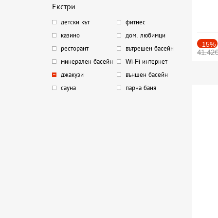
Екстри
детски кът
фитнес
казино
дом. любимци
-15%
ресторант
вътрешен басейн
41.42
минерален басейн
Wi-Fi интернет
джакузи
външен басейн
сауна
парна баня