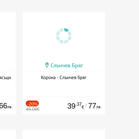
Слънчев Бряг
ясъци
Корона - Слънчев бряг
66
-20%
.37
77
39
/
лв.
лв.
€
49.08€