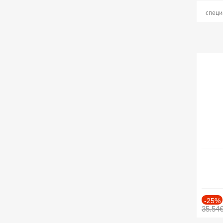
специ
-25%
35.54