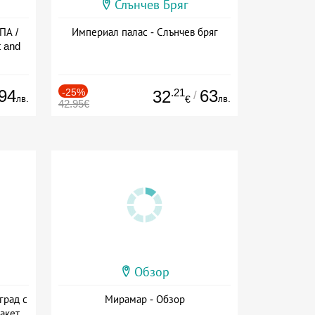
Слънчев Бряг
ПА /
Империал палас - Слънчев бряг
 and
94
-25%
.21
63
32
/
лв.
лв.
€
42.95€
Обзор
град с
Мирамар - Обзор
акет