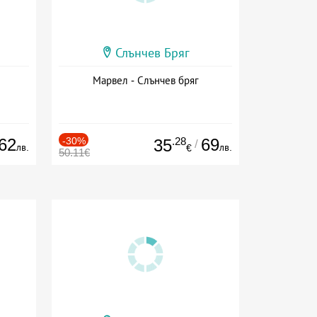
Слънчев Бряг
Марвел - Слънчев бряг
62
-30%
.28
69
35
/
лв.
лв.
€
50.11€