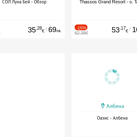
СОЛ Луна Бей - Обзор
Thassos Grand Resort - о. Т
.28
69
-15%
.17
1
35
53
/
/
лв.
€
€
€
62.38€
Албена
Оазис - Албена