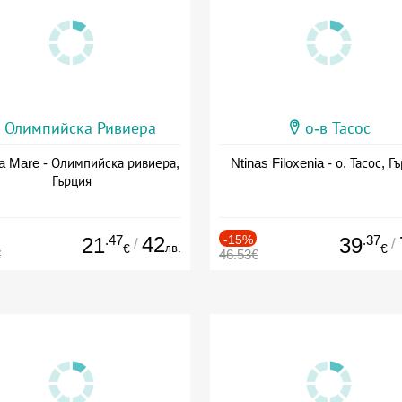
Олимпийска Ривиера
о-в Тасос
a Mare - Олимпийска ривиера,
Ntinas Filoxenia - о. Тасос, Г
Гърция
.47
42
-15%
.37
21
39
/
/
лв.
€
€
€
46.53€