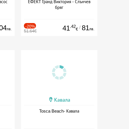
асос
ЕФЕКТ Гранд Виктория - Слънчев
бряг
04
-20%
.42
81
41
/
лв.
лв.
€
51.64€
Кавала
Tosca Beach- Кавала