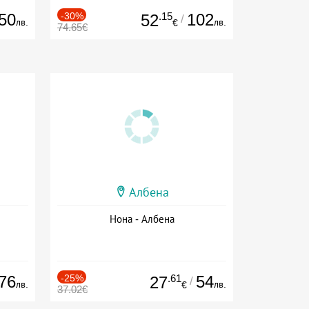
50
-30%
.15
102
52
/
лв.
лв.
€
74.65€
Албена
Нона - Албена
76
-25%
.61
54
27
/
лв.
лв.
€
37.02€