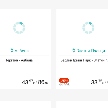
Албена
Златни Пясъци
Гергана - Албена
Берлин Грийн Парк - Златни п
.97
86
-25%
.75
43
33
/
/
лв.
€
€
€
44.99€