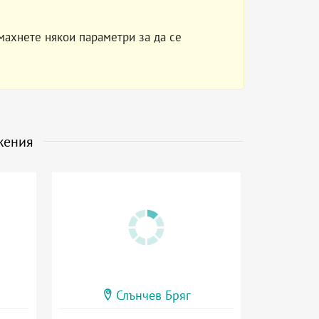
махнете някои параметри за да се
жения
Слънчев Бряг