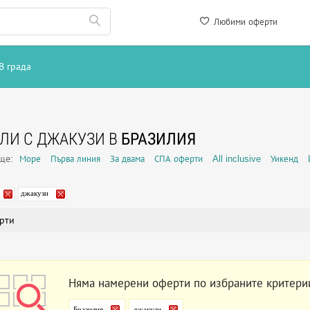
Любими оферти
В града
ЛИ С ДЖАКУЗИ В
БРАЗИЛИЯ
още:
Море
Първа линия
За двама
СПА оферти
All inclusive
Уикенд
джакузи
рти
Няма намерени оферти по избраните критери
Бразилия
джакузи