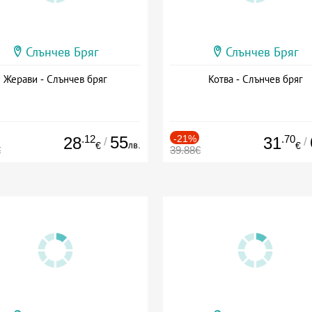
Слънчев Бряг
Слънчев Бряг
Жерави - Слънчев бряг
Котва - Слънчев бряг
.12
55
-21%
.70
28
31
/
/
лв.
€
€
€
39.88€