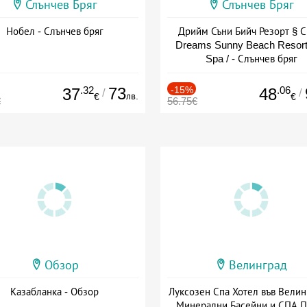
Слънчев Бряг
Слънчев Бряг
Нобел - Слънчев бряг
Дрийм Съни Бийч Резорт § С
Dreams Sunny Beach Resort
Spa / - Слънчев бряг
.32
73
-15%
.06
37
48
/
/
лв.
€
€
€
56.75€
Обзор
Велинград
Казабланка - Обзор
Луксозен Спа Хотел във Велин
Минерални Басейни и СПА П