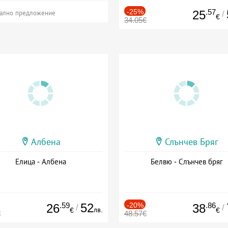
-25%
.57
25
/
ално предложение
€
34.05€
Албена
Слънчев Бряг
Елица - Албена
Белвю - Слънчев бряг
.59
52
-20%
.86
26
38
/
/
лв.
€
€
€
48.57€