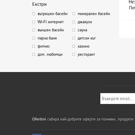
Не
Екстри
По
вътрешен басейн
минерален басейн
Дат
Wi-Fi интернет
джакузи
външен басейн
сауна
парна баня
детски кът
фитнес
казино
дом. любимци
ресторант
Ofertini
събира най-добрите оферти за почивки, продукти и