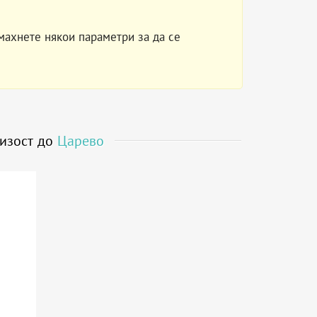
махнете някои параметри за да се
лизост до
Царево