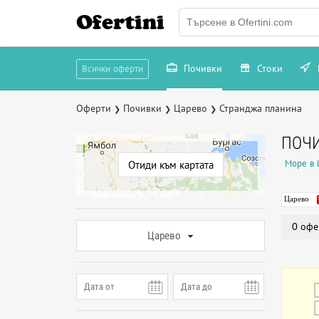
Ofertini
Почивки
Стоки
Всички оферти
Оферти
Почивки
Царево
Странджа планина
❯
❯
❯
ПОЧИ
Море в 
Отиди към картата
Царево
0 офе
Царево