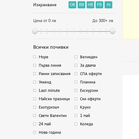
Изхранване
OB
BB
HB
FB
AI
Цена от 0 лв
До 300+ лв
Всички почивки
Море
Великден
Първа линия
За двама
Ранни записвания
СПА оферти
Уикенд
Планина
Last minute
Екскурзии
Майски празници
Ски оферти
Екотуризъм
Круиз
Свети Валентин
1 май
24 май
Коледа
Нова година