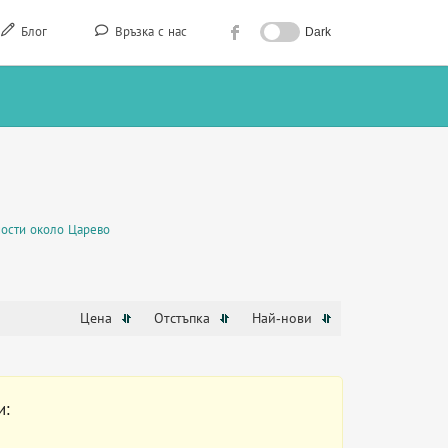
Блог
Връзка с нас
Dark
ости около Царево
Цена
Отстъпка
Най-нови
и: