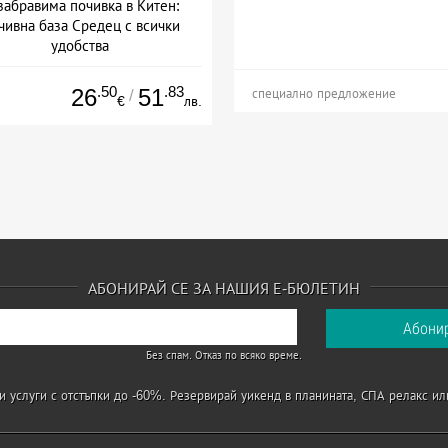
забравима почивка в Китен:
чивна база Средец с всички
удобства
а: 15.06 - 20.09 + полупансион
.50
.83
26
51
/
специално предложение
€
лв.
АБОНИРАЙ СЕ ЗА НАШИЯ Е-БЮЛЕТИН
Без спам. Отказ по всяко време.
 услуги с отстъпки до -60%. Резервирай уикенд в планината, СПА релакс ил