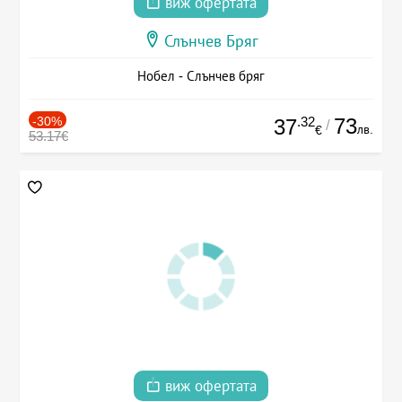
виж офертата
Слънчев Бряг
Нобел - Слънчев бряг
-30%
.32
73
37
/
лв.
€
53.17€
виж офертата