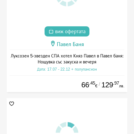
виж офертата
Павел Баня
Луксозен 5-звезден СПА хотел Княз Павел в Павел баня:
Нощувка със закуска и вечеря
Дата: 17.07 - 22.12 + полупансион
.45
.97
66
129
/
€
лв.