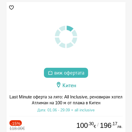
виж офертата
Китен
Last Minute оферта за лято: All Inclusive, реновиран хотел
Атлиман на 100 м от плажа в Китен
Дата: 01.06 - 29.09 + all inclusive
-15%
.30
.17
100
196
/
€
лв.
118.00€