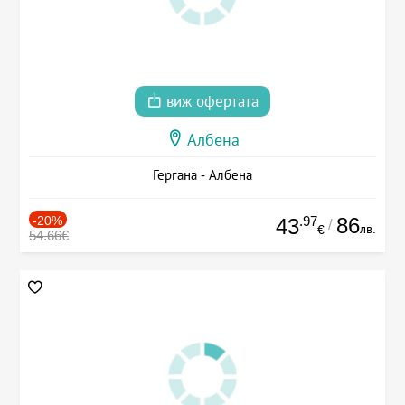
виж офертата
Албена
Гергана - Албена
-20%
.97
86
43
/
лв.
€
54.66€