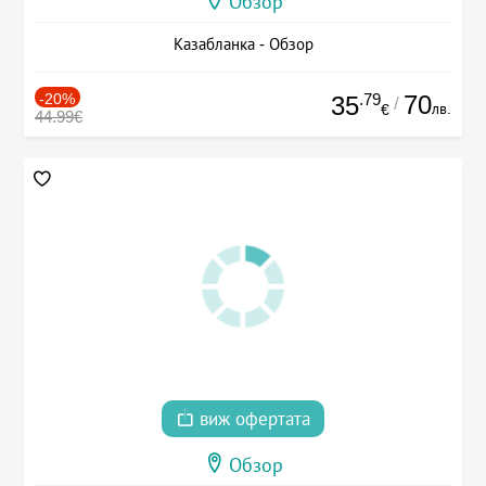
Обзор
Казабланка - Обзор
-20%
.79
70
35
/
лв.
€
44.99€
виж офертата
Обзор