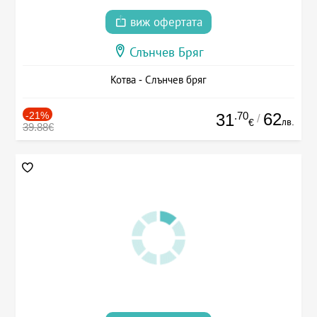
виж офертата
Слънчев Бряг
Котва - Слънчев бряг
-21%
.70
62
31
/
лв.
€
39.88€