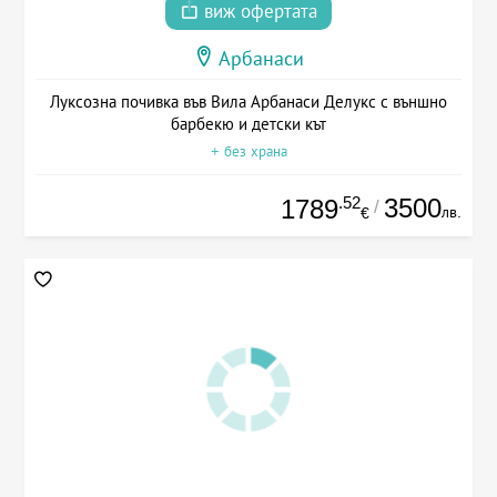
виж офертата
Арбанаси
Луксозна почивка във Вила Арбанаси Делукс с външно
барбекю и детски кът
+ без храна
.52
3500
1789
/
лв.
€