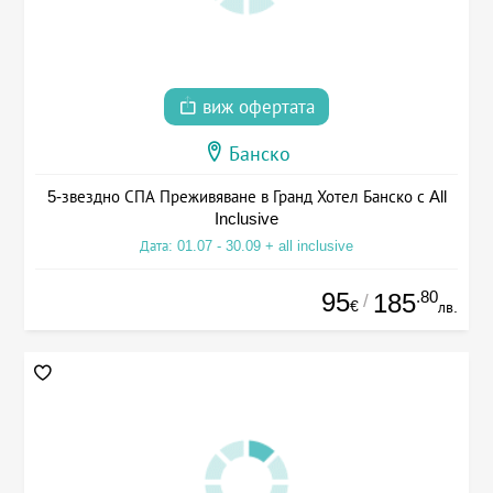
виж офертата
Банско
5-звездно СПА Преживяване в Гранд Хотел Банско с All
Inclusive
Дата: 01.07 - 30.09 + all inclusive
95
.80
185
/
€
лв.