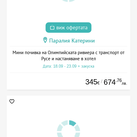
виж офертата
Паралия Катерини
Мини почивка на Олимпийската ривиера с транспорт от
Русе и настаняване в хотел
Дата: 18.09 - 23.09 + закуска
345
.76
674
/
€
лв.