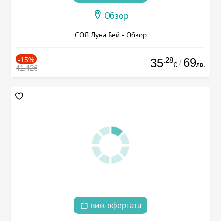
Обзор
СОЛ Луна Бей - Обзор
-15%
.28
69
35
/
лв.
€
41.42€
виж офертата