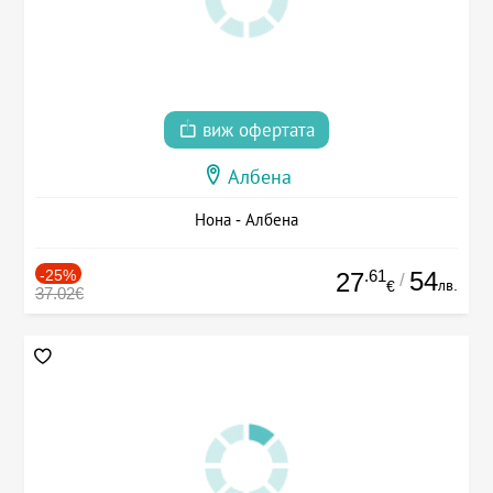
виж офертата
Албена
Нона - Албена
-25%
.61
54
27
/
лв.
€
37.02€