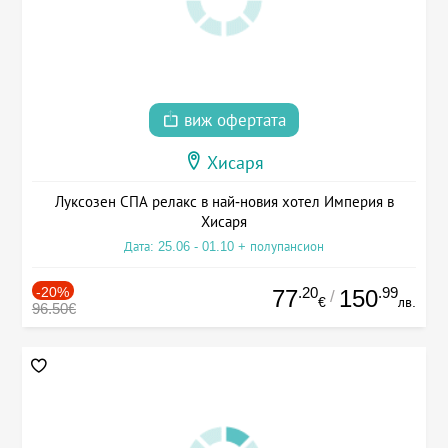
виж офертата
Хисаря
Луксозен СПА релакс в най-новия хотел Империя в
Хисаря
Дата: 25.06 - 01.10 + полупансион
-20%
.20
.99
77
150
/
€
лв.
96.50€