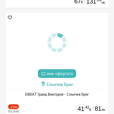
67
131
/
€
лв.
виж офертата
Слънчев Бряг
ЕФЕКТ Гранд Виктория - Слънчев бряг
-20%
.42
81
41
/
лв.
€
51.64€