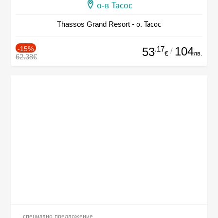
о-в Тасос
Thassos Grand Resort - о. Тасос
-15%
.17
104
53
/
лв.
€
62.38€
специално предложение