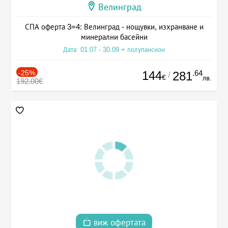
Велинград
СПА оферта 3=4: Велинград - нощувки, изхранване и
минерални басейни
Дата: 01.07 - 30.09 + полупансион
-25%
144
.64
281
/
€
лв.
192.00€
виж офертата