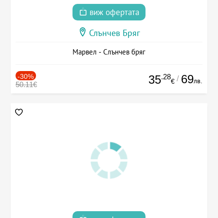
виж офертата
Слънчев Бряг
Марвел - Слънчев бряг
-30%
.28
69
35
/
лв.
€
50.11€