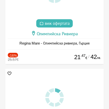
виж офертата
Олимпийска Ривиера
Regina Mare - Олимпийска ривиера, Гърция
-16%
.47
42
21
/
лв.
€
25.57€