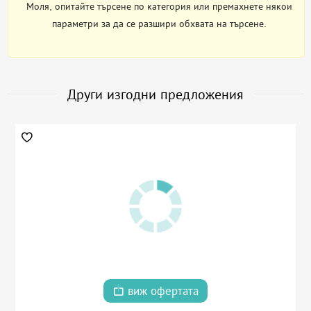
Моля, опитайте търсене по категория или премахнете някои
параметри за да се разшири обхвата на търсене.
Други изгодни предложения
виж офертата