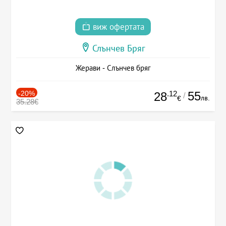
виж офертата
Слънчев Бряг
Жерави - Слънчев бряг
-20%
.12
55
28
/
лв.
€
35.28€