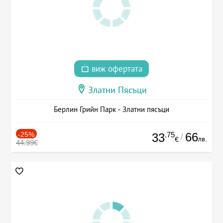
виж офертата
Златни Пясъци
Берлин Грийн Парк - Златни пясъци
-25%
.75
66
33
/
лв.
€
44.99€