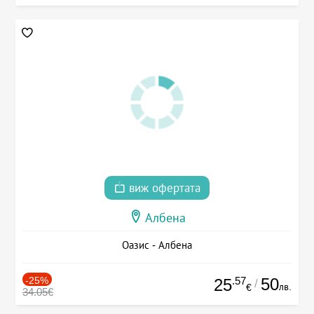
виж офертата
Албена
Оазис - Албена
-25%
.57
50
25
/
лв.
€
34.05€