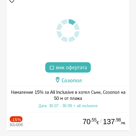
виж офертата
Созопол
Намаление 15% за All Inclusive в хотел Съни, Созопол на
50 м от плажа
Дата: 30.07 - 30.09 + all inclusive
-15%
.55
.98
70
137
/
€
лв.
83.00€