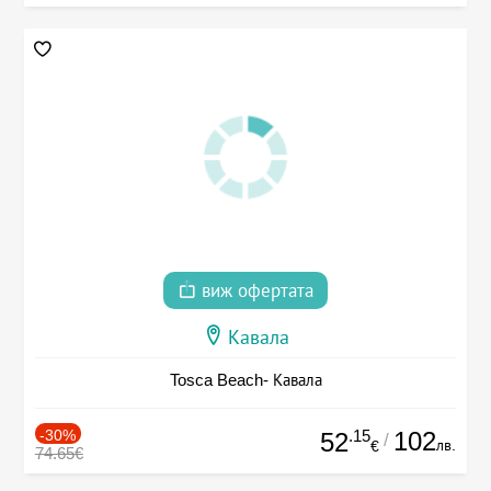
виж офертата
Кавала
Tosca Beach- Кавала
-30%
.15
102
52
/
лв.
€
74.65€