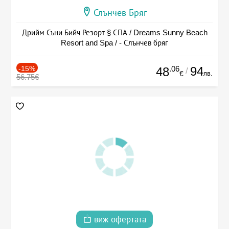
Слънчев Бряг
Дрийм Съни Бийч Резорт § СПА / Dreams Sunny Beach
Resort and Spa / - Слънчев бряг
-15%
.06
94
48
/
лв.
€
56.75€
виж офертата