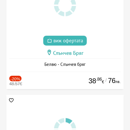
виж офертата
Слънчев Бряг
Белвю - Слънчев бряг
-20%
.86
76
38
/
лв.
€
48.57€