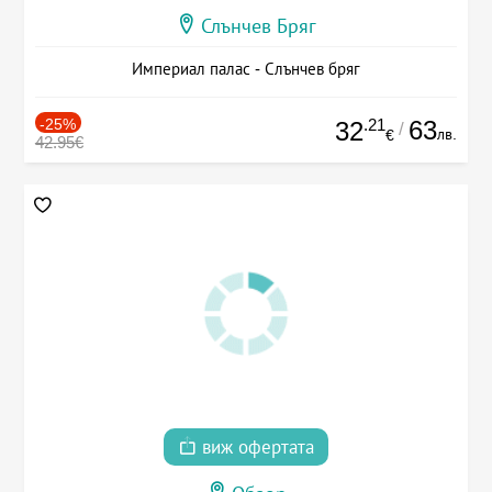
Слънчев Бряг
Империал палас - Слънчев бряг
-25%
.21
63
32
/
лв.
€
42.95€
виж офертата