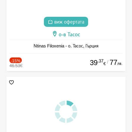
виж офертата
о-в Тасос
Ntinas Filoxenia - о. Тасос, Гърция
-15%
.37
77
39
/
лв.
€
46.53€