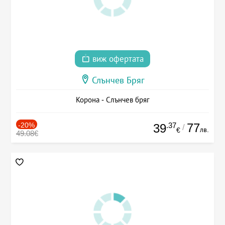
виж офертата
Слънчев Бряг
Корона - Слънчев бряг
-20%
.37
77
39
/
лв.
€
49.08€