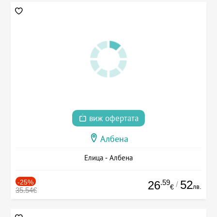
виж офертата
Албена
Елица - Албена
-25%
.59
52
26
/
лв.
€
35.54€