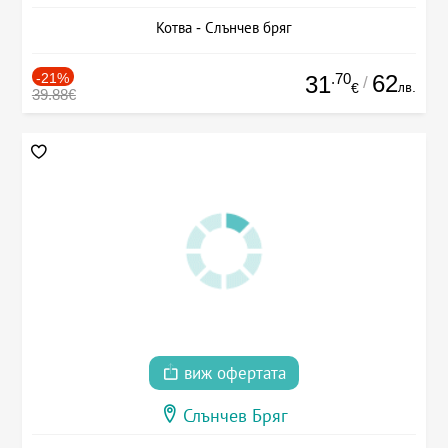
Котва - Слънчев бряг
-21%
.70
62
31
/
лв.
€
39.88€
виж офертата
Слънчев Бряг