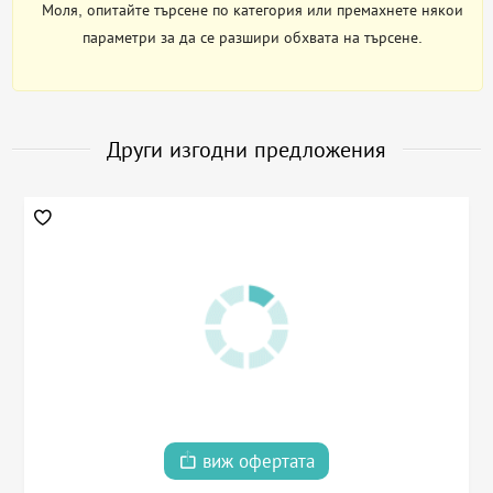
Моля, опитайте търсене по категория или премахнете някои
параметри за да се разшири обхвата на търсене.
Други изгодни предложения
виж офертата