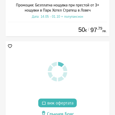
Промоция: Безплатна нощувка при престой от 3+
нощувки в Парк Хотел Стратеш в Ловеч
Дата: 14.05 - 01.10 + полупансион
50
.79
97
/
€
лв.
виж офертата
Слънчев Бряг