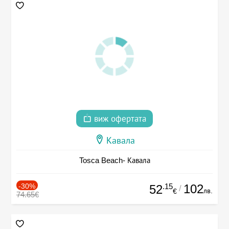
виж офертата
Кавала
Tosca Beach- Кавала
-30%
.15
102
52
/
лв.
€
74.65€