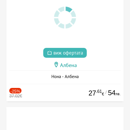
виж офертата
Албена
Нона - Албена
-25%
.61
54
27
/
лв.
€
37.02€