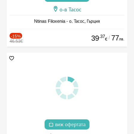
о-в Тасос
Ntinas Filoxenia - о. Тасос, Гърция
-15%
.37
77
39
/
лв.
€
46.53€
виж офертата