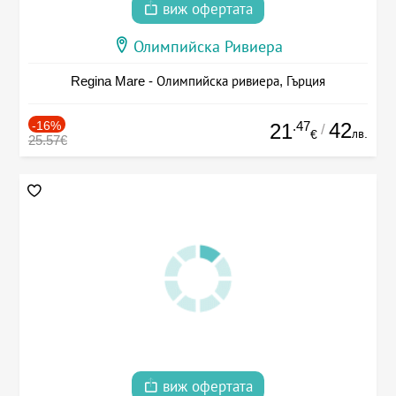
виж офертата
Олимпийска Ривиера
Regina Mare - Олимпийска ривиера, Гърция
-16%
.47
42
21
/
лв.
€
25.57€
виж офертата