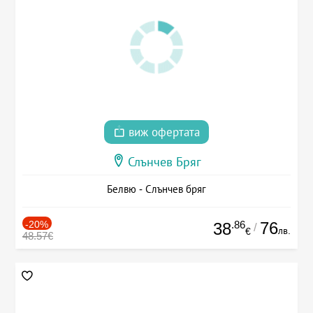
виж офертата
Слънчев Бряг
Белвю - Слънчев бряг
-20%
.86
76
38
/
лв.
€
48.57€