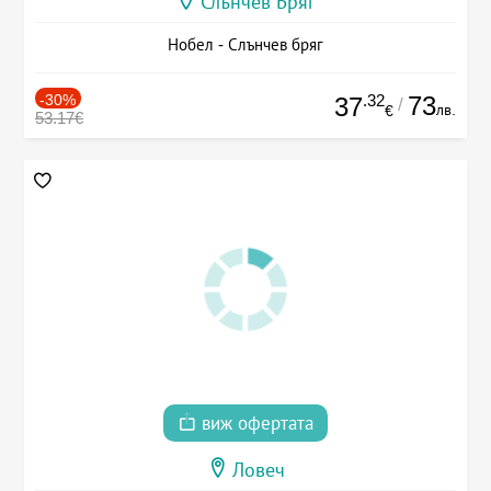
Слънчев Бряг
Нобел - Слънчев бряг
-30%
.32
73
37
/
лв.
€
53.17€
виж офертата
Ловеч