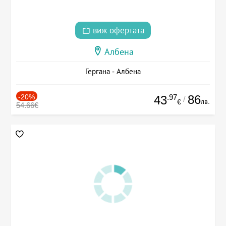
виж офертата
Албена
Гергана - Албена
-20%
.97
86
43
/
лв.
€
54.66€