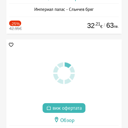
Империал палас - Слънчев бряг
-25%
.21
63
32
/
лв.
€
42.95€
виж офертата
Обзор