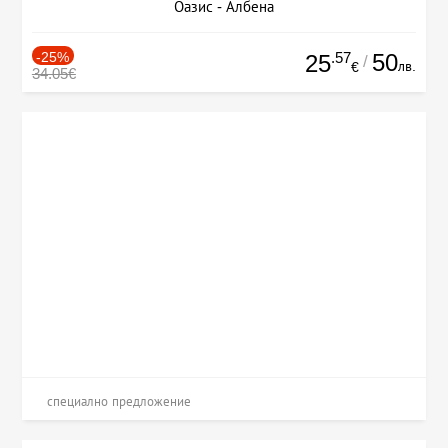
Оазис - Албена
-25%
.57
50
25
/
лв.
€
34.05€
специално предложение