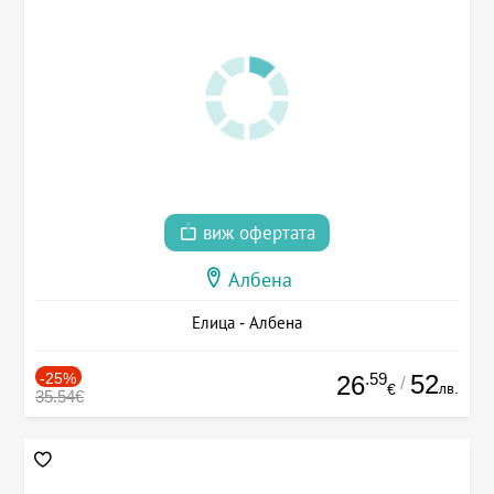
виж офертата
Албена
Елица - Албена
-25%
.59
52
26
/
лв.
€
35.54€