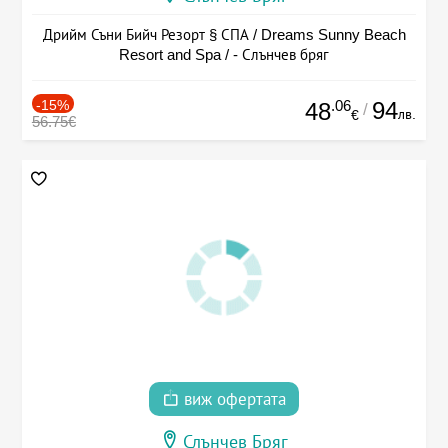
Дрийм Съни Бийч Резорт § СПА / Dreams Sunny Beach
Resort and Spa / - Слънчев бряг
-15%
.06
94
48
/
лв.
€
56.75€
виж офертата
Слънчев Бряг