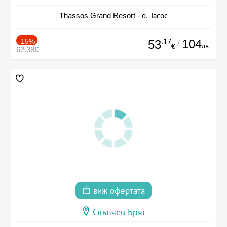
Thassos Grand Resort - о. Тасос
-15%
.17
104
53
/
лв.
€
62.38€
виж офертата
Слънчев Бряг