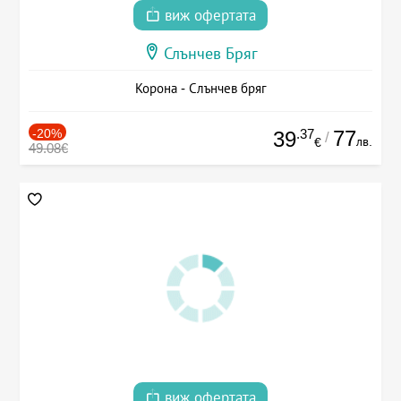
виж офертата
Слънчев Бряг
Корона - Слънчев бряг
-20%
.37
77
39
/
лв.
€
49.08€
виж офертата