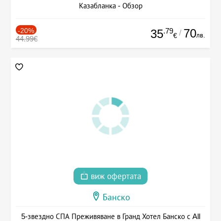
Казабланка - Обзор
-20%
.79
70
35
/
лв.
€
44.99€
виж офертата
Банско
5-звездно СПА Преживяване в Гранд Хотел Банско с All