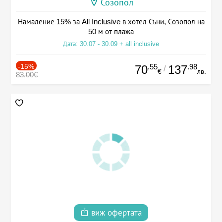
Созопол
Намаление 15% за All Inclusive в хотел Съни, Созопол на
50 м от плажа
Дата: 30.07 - 30.09 + all inclusive
-15%
.55
.98
70
137
/
€
лв.
83.00€
виж офертата