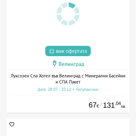
виж офертата
Велинград
Луксозен Спа Хотел във Велинград с Минерални Басейни
и СПА Пакет
Дата: 28.07 - 23.12 + полупансион
67
.04
131
/
€
лв.