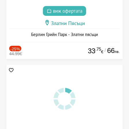
виж офертата
Златни Пясъци
Берлин Грийн Парк - Златни пясъци
-25%
.75
66
33
/
лв.
€
44.99€