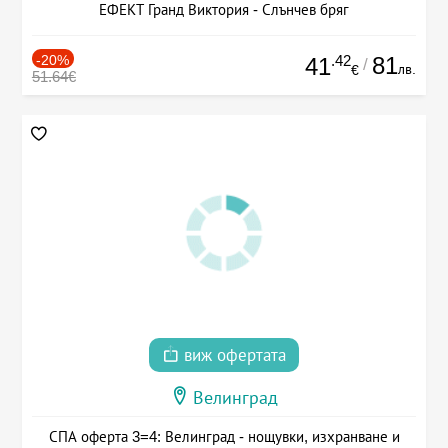
ЕФЕКТ Гранд Виктория - Слънчев бряг
-20%
.42
81
41
/
лв.
€
51.64€
виж офертата
Велинград
СПА оферта 3=4: Велинград - нощувки, изхранване и