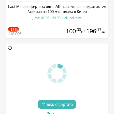
Last Minute оферта за лято: All Inclusive, реновиран хотел
Атлиман на 100 м от плажа в Китен
Дата: 01.06 - 29.09 + all inclusive
-15%
.30
.17
100
196
/
€
лв.
118.00€
виж офертата