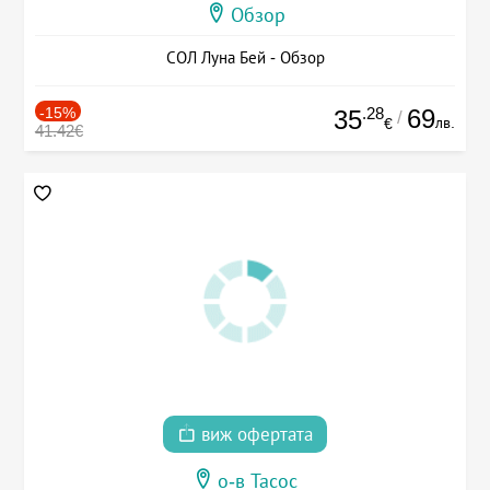
Обзор
СОЛ Луна Бей - Обзор
-15%
.28
69
35
/
лв.
€
41.42€
виж офертата
о-в Тасос