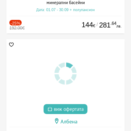
минерални басейни
Дата: 01.07 - 30.09 + полупансион
-25%
144
.64
281
/
€
лв.
192.00€
виж офертата
Албена