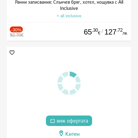
Ранни записвания: Слънчев бряг, хотел, нощувка с All
Inclusive
+ all inclusive
-30%
.30
.72
65
127
/
€
лв.
92.70€
виж офертата
Китен