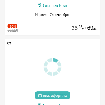
Слънчев Бряг
Марвел - Слънчев бряг
-30%
.28
69
35
/
лв.
€
50.11€
виж офертата