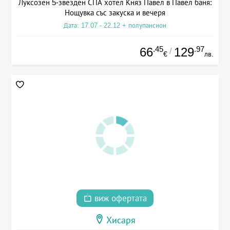
Луксозен 5-звезден СПА хотел Княз Павел в Павел баня:
Нощувка със закуска и вечеря
Дата: 17.07 - 22.12 + полупансион
.45
.97
66
129
/
€
лв.
виж офертата
Хисаря