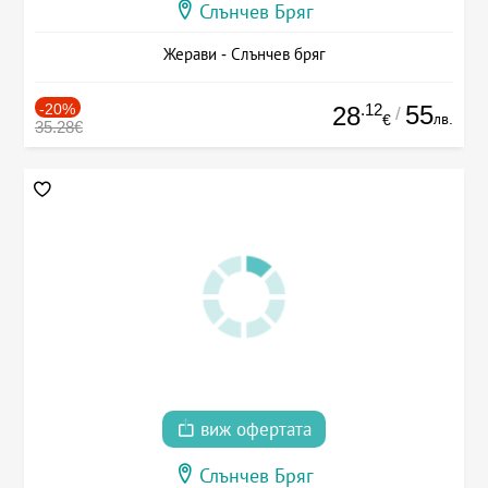
Слънчев Бряг
Жерави - Слънчев бряг
-20%
.12
55
28
/
лв.
€
35.28€
виж офертата
Слънчев Бряг