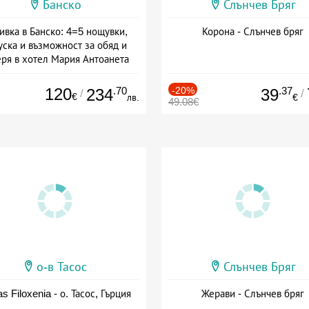
Банско
Слънчев Бряг
ивка в Банско: 4=5 нощувки,
Корона - Слънчев бряг
уска и възможност за обяд и
еря в хотел Мария Антоанета
а: 16.07 - 07.09 + полупансион
120
.70
-20%
.37
234
39
/
/
€
лв.
€
49.08€
о-в Тасос
Слънчев Бряг
as Filoxenia - о. Тасос, Гърция
Жерави - Слънчев бряг