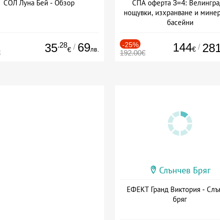
СОЛ Луна Бей - Обзор
СПА оферта 3=4: Велингра
нощувки, изхранване и мине
басейни
Дата: 01.07 - 30.09 + полупан
.28
69
-25%
144
35
28
/
/
лв.
€
€
€
192.00€
Слънчев Бряг
ЕФЕКТ Гранд Виктория - Слъ
бряг