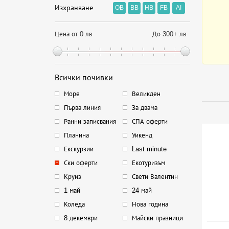
Изхранване
OB
BB
HB
FB
AI
Цена от 0 лв
До 300+ лв
Всички почивки
Море
Великден
Първа линия
За двама
Ранни записвания
СПА оферти
Планина
Уикенд
Екскурзии
Last minute
Ски оферти
Екотуризъм
Круиз
Свети Валентин
1 май
24 май
Коледа
Нова година
8 декември
Майски празници