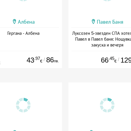
Албена
Павел Баня
Гергана - Албена
Луксозен 5-звезден СПА хоте
Павел в Павел баня: Нощувка
закуска и вечеря
Дата: 17.07 - 22.12 + полупан
.97
86
.45
43
66
12
/
/
лв.
€
€
€