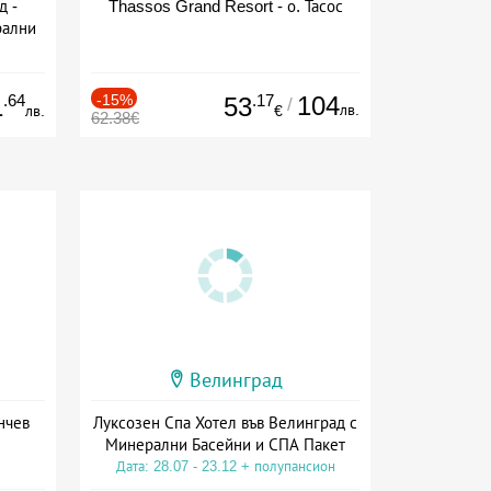
д -
Thassos Grand Resort - о. Тасос
рални
сион
.64
-15%
.17
104
1
53
/
лв.
лв.
€
62.38€
Велинград
нчев
Луксозен Спа Хотел във Велинград с
Минерални Басейни и СПА Пакет
Дата: 28.07 - 23.12 + полупансион