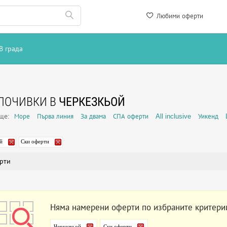
Любими оферти
В града
ПОЧИВКИ В
ЧЕРКЕЗКЬОЙ
още:
Море
Първа линия
За двама
СПА оферти
All inclusive
Уикенд
й
Ски оферти
рти
Няма намерени оферти по избраните критери
Черкезкьой
Ски оферти