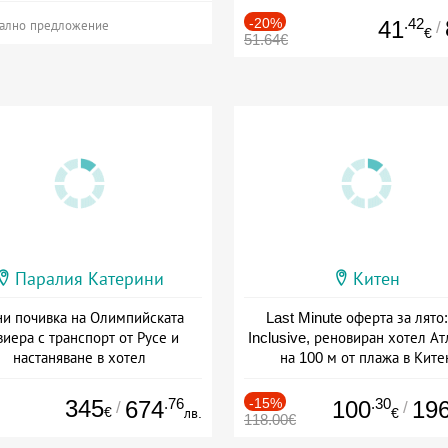
-20%
.42
41
/
ално предложение
€
51.64€
Паралия Катерини
Китен
и почивка на Олимпийската
Last Minute оферта за лято: 
виера с транспорт от Русе и
Inclusive, реновиран хотел А
настаняване в хотел
на 100 м от плажа в Ките
Дата: 18.09 - 23.09 + закуска
Дата: 01.06 - 29.09 + all inclus
345
.76
-15%
.30
674
100
19
/
/
€
лв.
€
118.00€