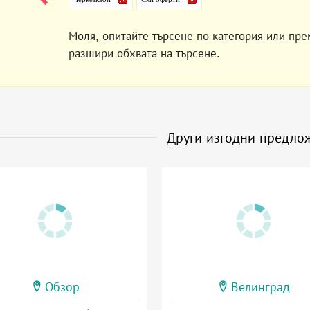
Моля, опитайте търсене по категория или пре
разшири обхвата на търсене.
Други изгодни предло
Обзор
Велинград