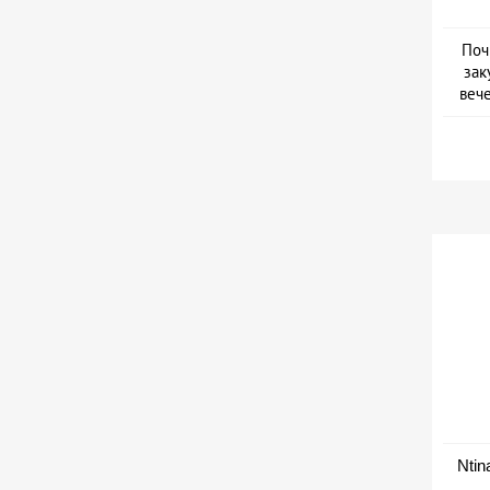
Поч
зак
веч
Дат
Ntin