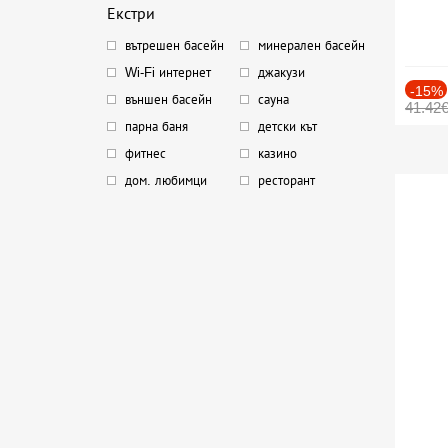
Екстри
вътрешен басейн
минерален басейн
Wi-Fi интернет
джакузи
-15%
външен басейн
сауна
41.42
парна баня
детски кът
фитнес
казино
дом. любимци
ресторант