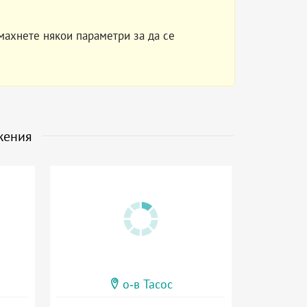
махнете някои параметри за да се
жения
о-в Тасос