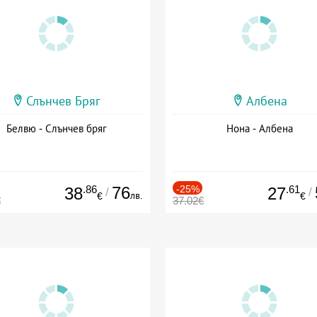
Слънчев Бряг
Албена
Белвю - Слънчев бряг
Нона - Албена
.86
76
-25%
.61
38
27
/
/
лв.
€
€
€
37.02€