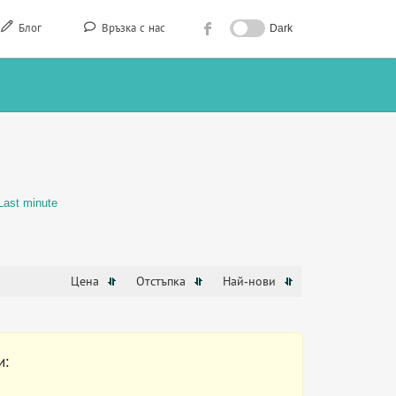
Блог
Връзка с нас
Dark
Last minute
Цена
Отстъпка
Най-нови
и: