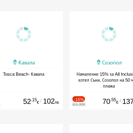
Кавала
Созопол
Tosca Beach- Кавала
Намаление 15% за All Inclus
хотел Съни, Созопол на 50 
плажа
Дата: 30.07 - 30.09 + all inclus
.15
102
-15%
.55
52
70
13
/
/
лв.
€
€
€
83.00€