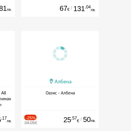
81
67
.04
131
/
лв.
€
лв.
Албена
All
Оазис - Албена
тлиман
н
ive
.17
-25%
.57
50
6
25
/
лв.
лв.
€
34.05€