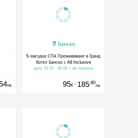
Банско
5-звездно СПА Преживяване в Гранд
Хотел Банско с All Inclusive
Дата: 01.07 - 30.09 + all inclusive
54
95
.80
185
/
лв.
€
лв.