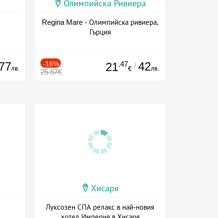
Олимпийска Ривиера
Regina Mare - Олимпийска ривиера,
Гърция
77
-16%
.47
42
21
/
лв.
лв.
€
25.57€
Хисаря
Луксозен СПА релакс в най-новия
хотел Империя в Хисаря