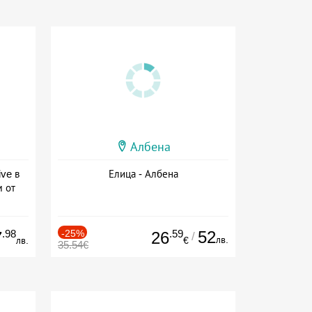
Албена
ive в
Елица - Албена
м от
ive
.98
-25%
.59
52
7
26
/
лв.
лв.
€
35.54€