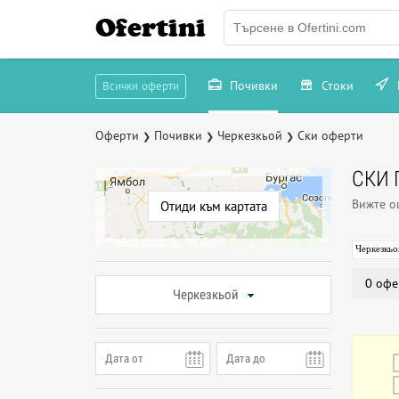
Ofertini
Почивки
Стоки
Всички оферти
Оферти
Почивки
Черкезкьой
Ски оферти
❯
❯
❯
СКИ 
Вижте 
Отиди към картата
Черкезкьо
0 офе
Черкезкьой