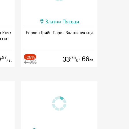
Златни Пясъци
л Княз
Берлин Грийн Парк - Златни пясъци
 със
сион
.97
-25%
.75
66
9
33
/
лв.
лв.
€
44.99€