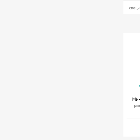
специ
Мин
ри