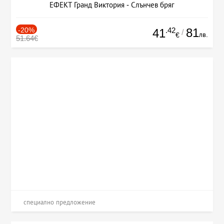
ЕФЕКТ Гранд Виктория - Слънчев бряг
-20%
.42
81
41
/
лв.
€
51.64€
специално предложение