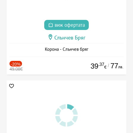
виж офертата
Слънчев Бряг
Корона - Слънчев бряг
-20%
.37
77
39
/
лв.
€
49.08€