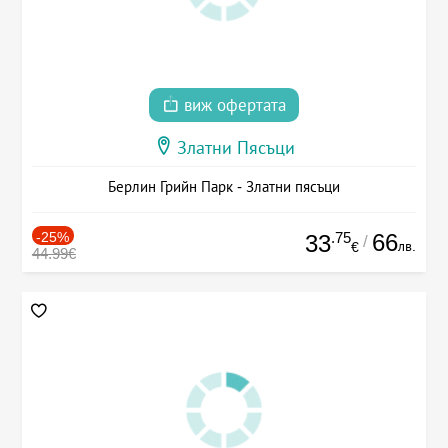
виж офертата
Златни Пясъци
Берлин Грийн Парк - Златни пясъци
-25%
.75
66
33
/
лв.
€
44.99€