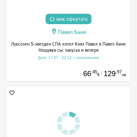
виж офертата
Павел Баня
Луксозен 5-звезден СПА хотел Княз Павел в Павел баня:
Нощувка със закуска и вечеря
Дата: 17.07 - 22.12 + полупансион
.45
.97
66
129
/
€
лв.