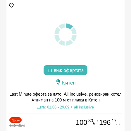
виж офертата
Китен
Last Minute оферта за лято: All Inclusive, реновиран хотел
Атлиман на 100 м от плажа в Китен
Дата: 01.06 - 29.09 + all inclusive
-15%
.30
.17
100
196
/
€
лв.
118.00€