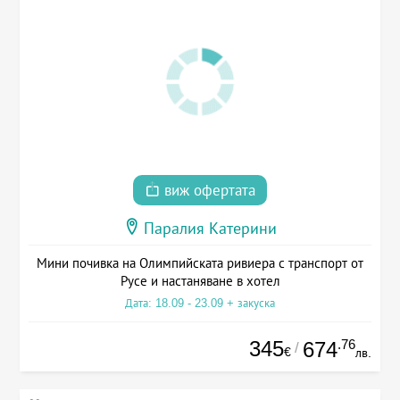
виж офертата
Паралия Катерини
Мини почивка на Олимпийската ривиера с транспорт от
Русе и настаняване в хотел
Дата: 18.09 - 23.09 + закуска
345
.76
674
/
€
лв.