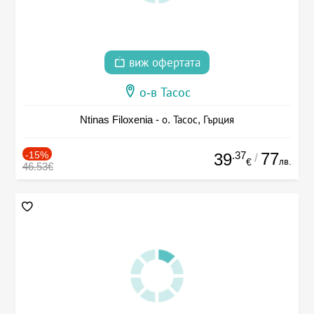
виж офертата
о-в Тасос
Ntinas Filoxenia - о. Тасос, Гърция
-15%
.37
77
39
/
лв.
€
46.53€