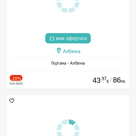
виж офертата
Албена
Гергана - Албена
-20%
.97
86
43
/
лв.
€
54.66€