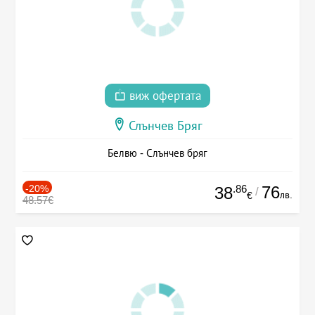
виж офертата
Слънчев Бряг
Белвю - Слънчев бряг
-20%
.86
76
38
/
лв.
€
48.57€