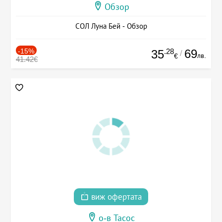
Обзор
СОЛ Луна Бей - Обзор
-15%
.28
69
35
/
лв.
€
41.42€
виж офертата
о-в Тасос