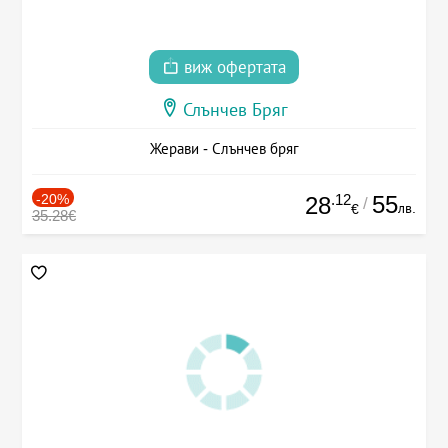
виж офертата
Слънчев Бряг
Жерави - Слънчев бряг
-20%
.12
55
28
/
лв.
€
35.28€