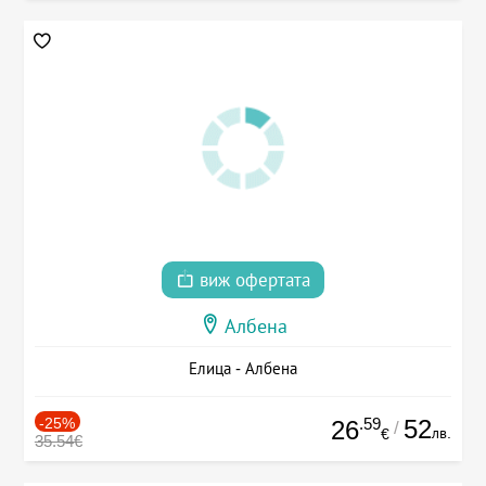
виж офертата
Албена
Елица - Албена
-25%
.59
52
26
/
лв.
€
35.54€