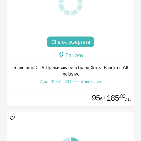
виж офертата
Банско
5-звездно СПА Преживяване в Гранд Хотел Банско с All
Inclusive
Дата: 01.07 - 30.09 + all inclusive
95
.80
185
/
€
лв.