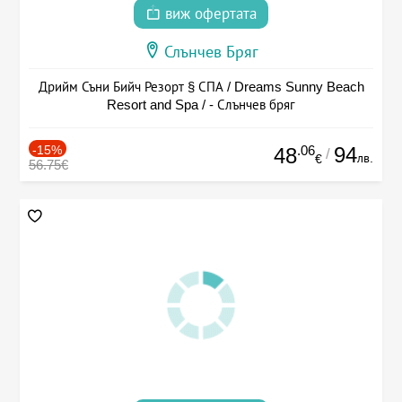
виж офертата
Слънчев Бряг
Дрийм Съни Бийч Резорт § СПА / Dreams Sunny Beach
Resort and Spa / - Слънчев бряг
-15%
.06
94
48
/
лв.
€
56.75€