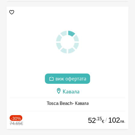
виж офертата
Кавала
Tosca Beach- Кавала
-30%
.15
102
52
/
лв.
€
74.65€