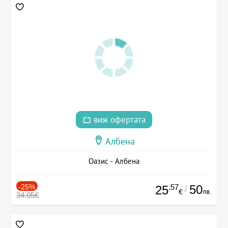
виж офертата
Албена
Оазис - Албена
-25%
.57
50
25
/
лв.
€
34.05€