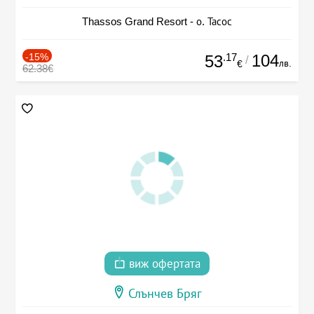
Thassos Grand Resort - о. Тасос
-15%
.17
104
53
/
лв.
€
62.38€
виж офертата
Слънчев Бряг