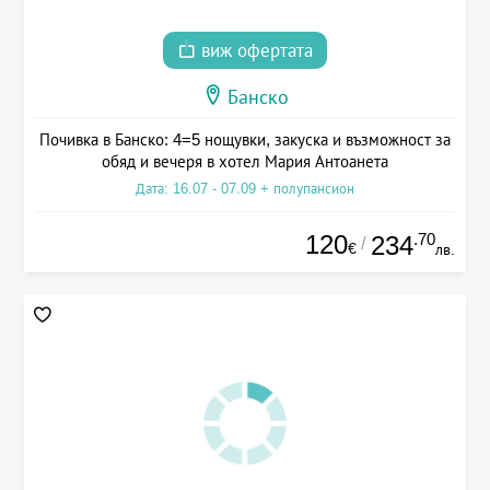
виж офертата
Банско
Почивка в Банско: 4=5 нощувки, закуска и възможност за
обяд и вечеря в хотел Мария Антоанета
Дата: 16.07 - 07.09 + полупансион
120
.70
234
/
€
лв.