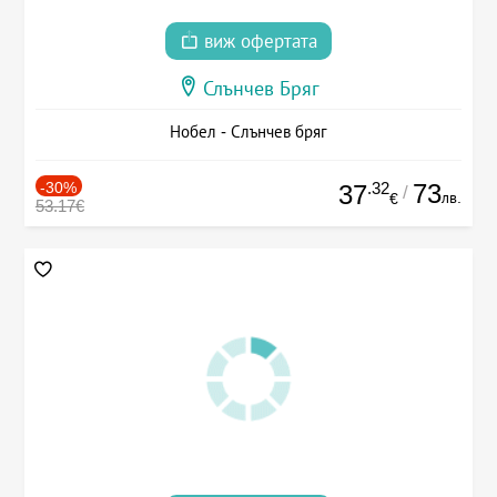
виж офертата
Слънчев Бряг
Нобел - Слънчев бряг
-30%
.32
73
37
/
лв.
€
53.17€