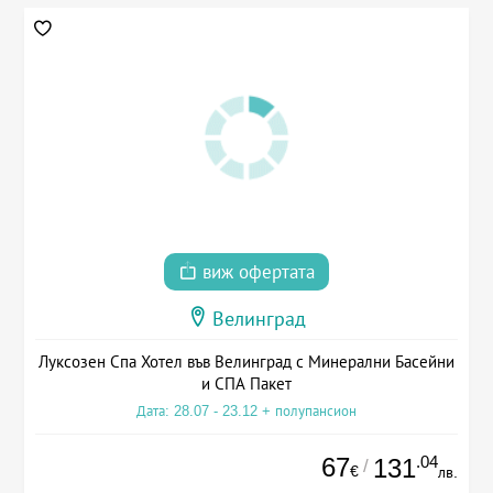
виж офертата
Велинград
Луксозен Спа Хотел във Велинград с Минерални Басейни
и СПА Пакет
Дата: 28.07 - 23.12 + полупансион
67
.04
131
/
€
лв.