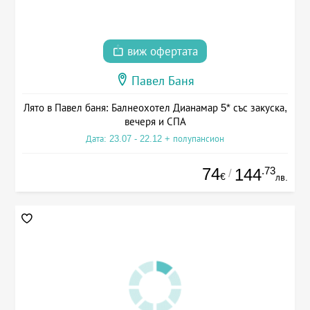
виж офертата
Павел Баня
Лято в Павел баня: Балнеохотел Дианамар 5* със закуска,
вечеря и СПА
Дата: 23.07 - 22.12 + полупансион
74
.73
144
/
€
лв.