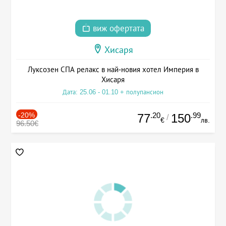
виж офертата
Хисаря
Луксозен СПА релакс в най-новия хотел Империя в
Хисаря
Дата: 25.06 - 01.10 + полупансион
-20%
.20
.99
77
150
/
€
лв.
96.50€