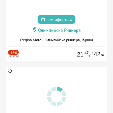
виж офертата
Олимпийска Ривиера
Regina Mare - Олимпийска ривиера, Гърция
-16%
.47
42
21
/
лв.
€
25.57€