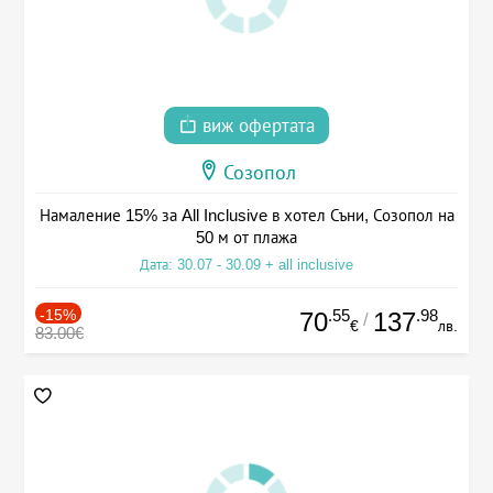
виж офертата
Созопол
Намаление 15% за All Inclusive в хотел Съни, Созопол на
50 м от плажа
Дата: 30.07 - 30.09 + all inclusive
-15%
.55
.98
70
137
/
€
лв.
83.00€