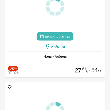
виж офертата
Албена
Нона - Албена
-25%
.61
54
27
/
лв.
€
37.02€