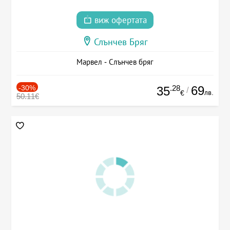
виж офертата
Слънчев Бряг
Марвел - Слънчев бряг
-30%
.28
69
35
/
лв.
€
50.11€