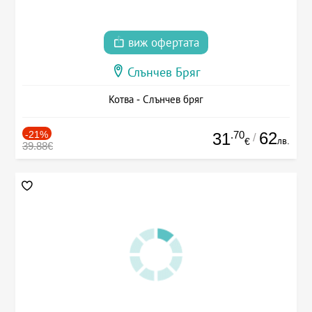
виж офертата
Слънчев Бряг
Котва - Слънчев бряг
-21%
.70
62
31
/
лв.
€
39.88€