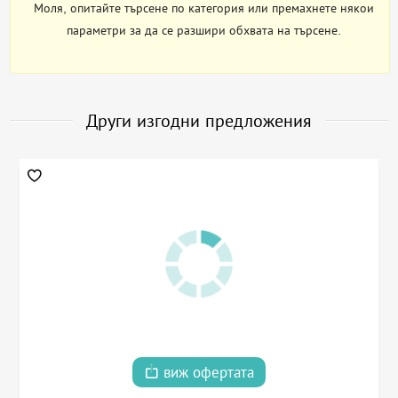
Моля, опитайте търсене по категория или премахнете някои
параметри за да се разшири обхвата на търсене.
Други изгодни предложения
виж офертата