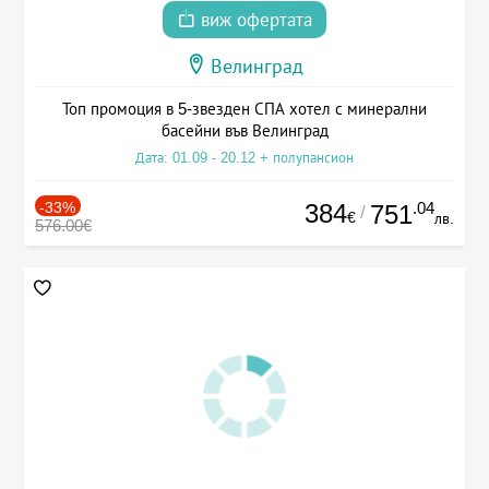
виж офертата
Велинград
Топ промоция в 5-звезден СПА хотел с минерални
басейни във Велинград
Дата: 01.09 - 20.12 + полупансион
-33%
384
.04
751
/
€
лв.
576.00€