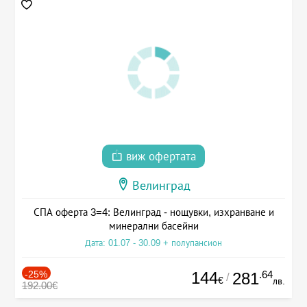
виж офертата
Велинград
СПА оферта 3=4: Велинград - нощувки, изхранване и
минерални басейни
Дата: 01.07 - 30.09 + полупансион
-25%
144
.64
281
/
€
лв.
192.00€