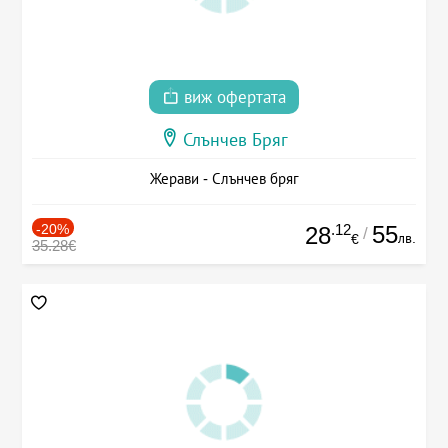
виж офертата
Слънчев Бряг
Жерави - Слънчев бряг
-20%
.12
55
28
/
лв.
€
35.28€