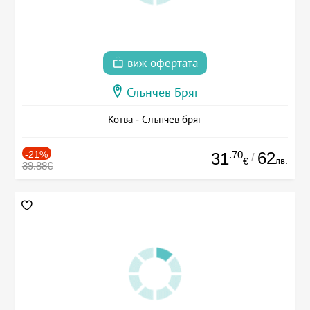
виж офертата
Слънчев Бряг
Котва - Слънчев бряг
-21%
.70
62
31
/
лв.
€
39.88€