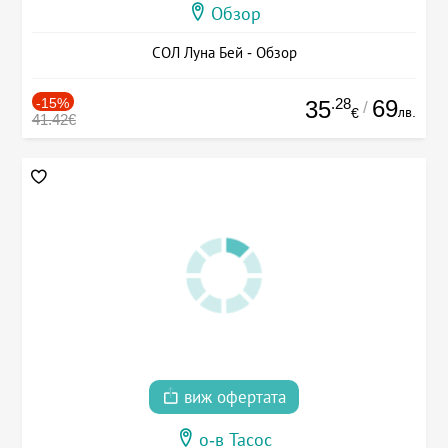
Обзор
СОЛ Луна Бей - Обзор
-15%
.28
69
35
/
лв.
€
41.42€
виж офертата
о-в Тасос