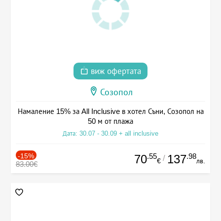
виж офертата
Созопол
Намаление 15% за All Inclusive в хотел Съни, Созопол на
50 м от плажа
Дата: 30.07 - 30.09 + all inclusive
-15%
.55
.98
70
137
/
€
лв.
83.00€