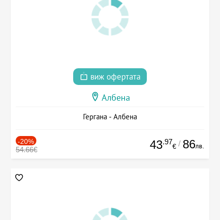
виж офертата
Албена
Гергана - Албена
-20%
.97
86
43
/
лв.
€
54.66€