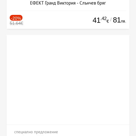
ЕФЕКТ Гранд Виктория - Слънчев бряг
-20%
.42
81
41
/
лв.
€
51.64€
специално предложение