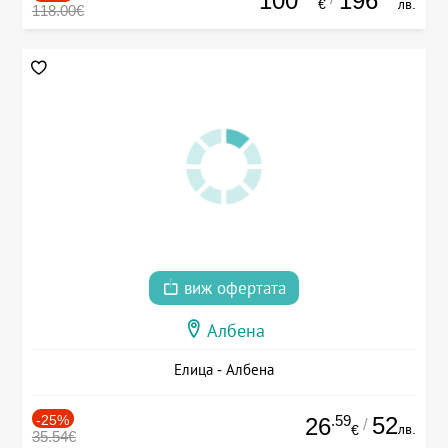
100
196
€
лв.
118.00€
виж офертата
Албена
Елица - Албена
-25%
.59
52
26
/
лв.
€
35.54€