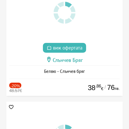
виж офертата
Слънчев Бряг
Белвю - Слънчев бряг
-20%
.86
76
38
/
лв.
€
48.57€