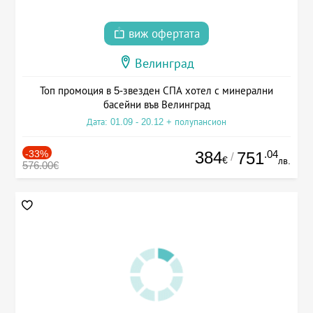
виж офертата
Велинград
Топ промоция в 5-звезден СПА хотел с минерални
басейни във Велинград
Дата: 01.09 - 20.12 + полупансион
-33%
384
.04
751
/
€
лв.
576.00€