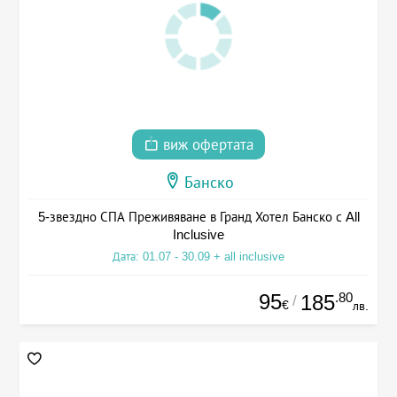
виж офертата
Банско
5-звездно СПА Преживяване в Гранд Хотел Банско с All
Inclusive
Дата: 01.07 - 30.09 + all inclusive
95
.80
185
/
€
лв.