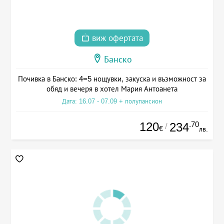
виж офертата
Банско
Почивка в Банско: 4=5 нощувки, закуска и възможност за
обяд и вечеря в хотел Мария Антоанета
Дата: 16.07 - 07.09 + полупансион
120
.70
234
/
€
лв.