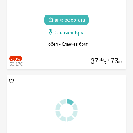
виж офертата
Слънчев Бряг
Нобел - Слънчев бряг
-30%
.32
73
37
/
лв.
€
53.17€