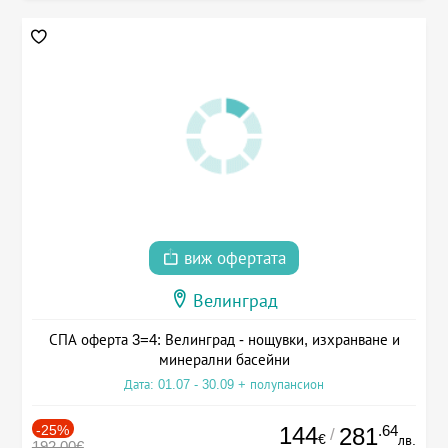
виж офертата
Велинград
СПА оферта 3=4: Велинград - нощувки, изхранване и
минерални басейни
Дата: 01.07 - 30.09 + полупансион
-25%
144
.64
281
/
€
лв.
192.00€