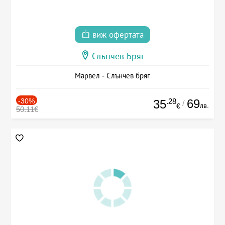
виж офертата
Слънчев Бряг
Марвел - Слънчев бряг
-30%
.28
69
35
/
лв.
€
50.11€