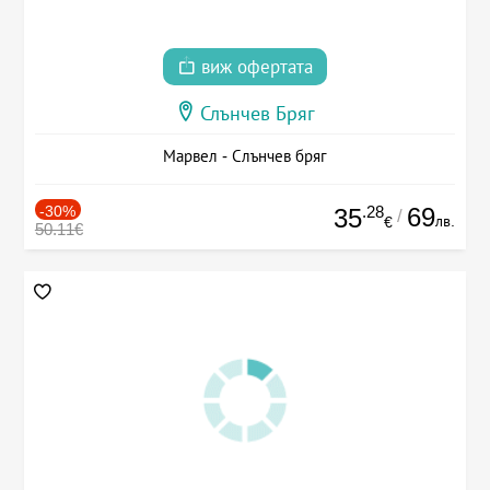
виж офертата
Слънчев Бряг
Марвел - Слънчев бряг
-30%
.28
69
35
/
лв.
€
50.11€