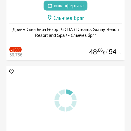
виж офертата
Слънчев Бряг
Дрийм Съни Бийч Резорт § СПА / Dreams Sunny Beach
Resort and Spa / - Слънчев бряг
-15%
.06
94
48
/
лв.
€
56.75€