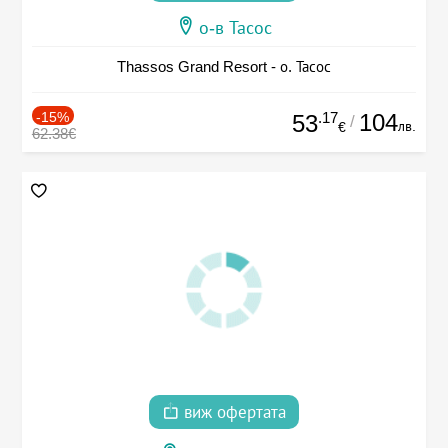
о-в Тасос
Thassos Grand Resort - о. Тасос
-15%
.17
104
53
/
лв.
€
62.38€
виж офертата