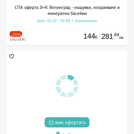
СПА оферта 3=4: Велинград - нощувки, изхранване и
минерални басейни
Дата: 01.07 - 30.09 + полупансион
-25%
144
.64
281
/
€
лв.
192.00€
виж офертата