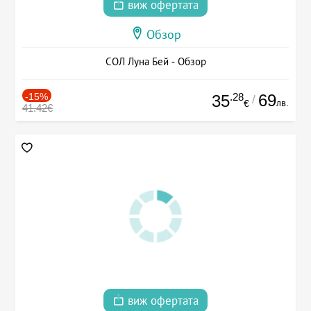
виж офертата
Обзор
СОЛ Луна Бей - Обзор
-15%
.28
69
35
/
лв.
€
41.42€
виж офертата