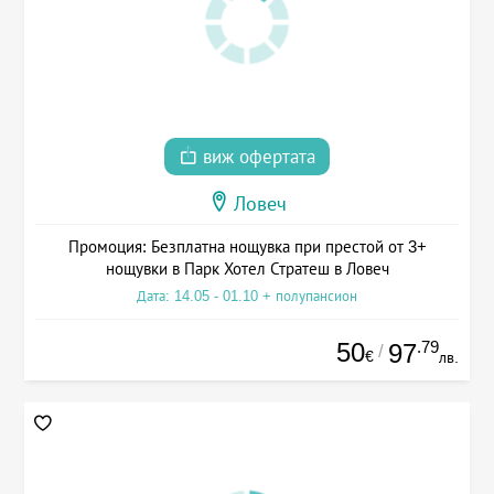
виж офертата
Ловеч
Промоция: Безплатна нощувка при престой от 3+
нощувки в Парк Хотел Стратеш в Ловеч
Дата: 14.05 - 01.10 + полупансион
50
.79
97
/
€
лв.