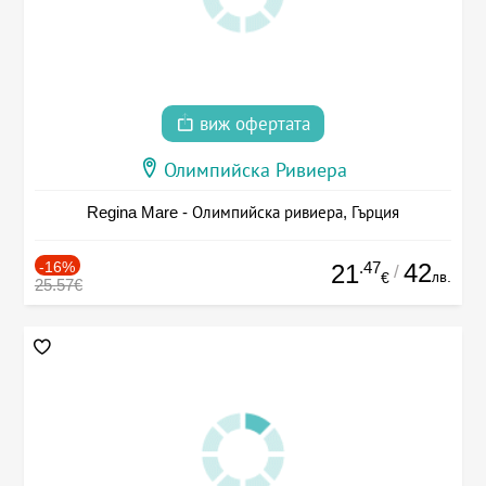
виж офертата
Олимпийска Ривиера
Regina Mare - Олимпийска ривиера, Гърция
-16%
.47
42
21
/
лв.
€
25.57€