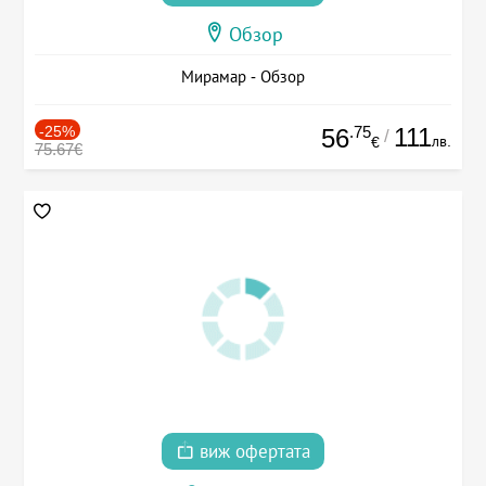
Обзор
Мирамар - Обзор
-25%
.75
111
56
/
лв.
€
75.67€
виж офертата