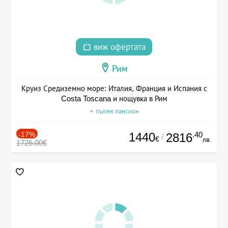
виж офертата
Рим
Круиз Средиземно море: Италия, Франция и Испания с
Costa Toscana и нощувка в Рим
+ пълен пансион
-17%
1440
.40
2816
/
€
лв.
1726.00€