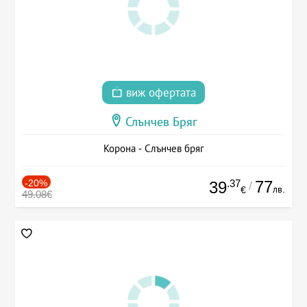
виж офертата
Слънчев Бряг
Корона - Слънчев бряг
-20%
.37
77
39
/
лв.
€
49.08€