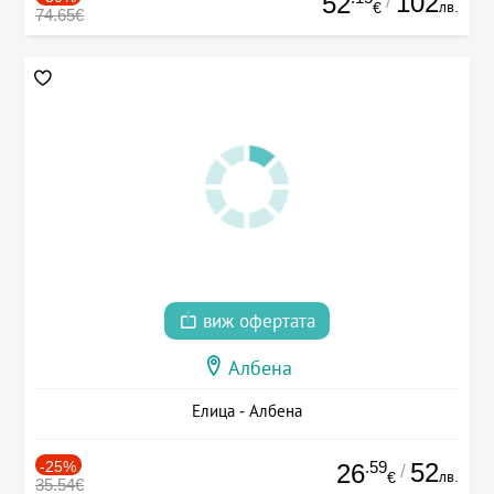
102
52
/
лв.
€
74.65€
виж офертата
Албена
Елица - Албена
-25%
.59
52
26
/
лв.
€
35.54€