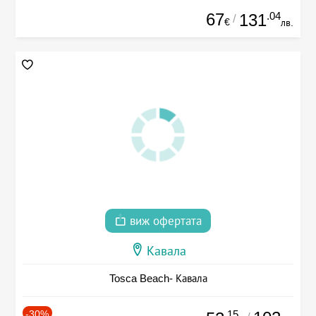
67
.04
131
/
€
лв.
виж офертата
Кавала
Tosca Beach- Кавала
-30%
.15