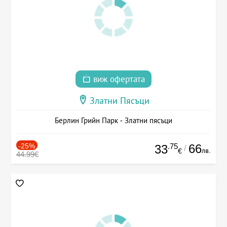
виж офертата
Златни Пясъци
Берлин Грийн Парк - Златни пясъци
-25%
.75
66
33
/
лв.
€
44.99€