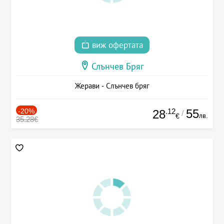
виж офертата
Слънчев Бряг
Жерави - Слънчев бряг
-20%
.12
55
28
/
лв.
€
35.28€