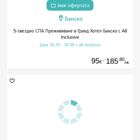
виж офертата
Банско
5-звездно СПА Преживяване в Гранд Хотел Банско с All
Inclusive
Дата: 01.07 - 30.09 + all inclusive
95
.80
185
/
€
лв.