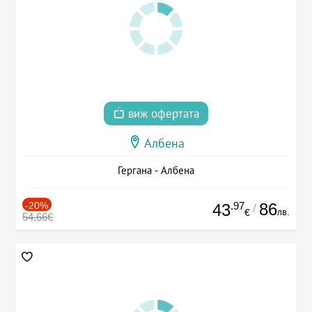
виж офертата
Албена
Гергана - Албена
-20%
.97
86
43
/
лв.
€
54.66€