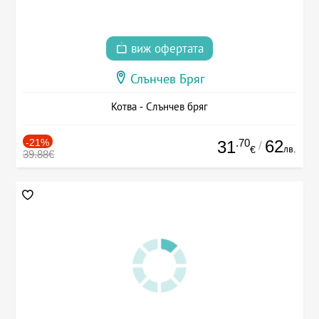
виж офертата
Слънчев Бряг
Котва - Слънчев бряг
-21%
.70
62
31
/
лв.
€
39.88€