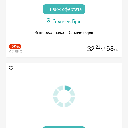
виж офертата
Слънчев Бряг
Империал палас - Слънчев бряг
-25%
.21
63
32
/
лв.
€
42.95€