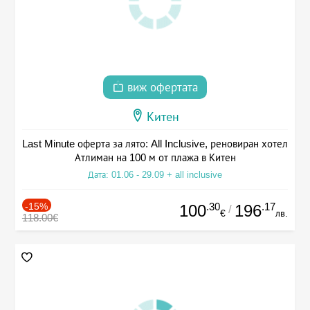
виж офертата
Китен
Last Minute оферта за лято: All Inclusive, реновиран хотел
Атлиман на 100 м от плажа в Китен
Дата: 01.06 - 29.09 + all inclusive
-15%
.30
.17
100
196
/
€
лв.
118.00€