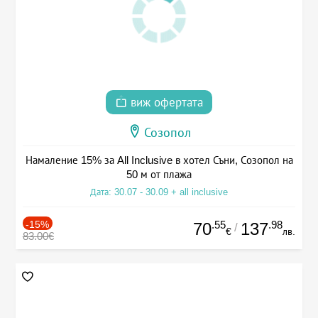
виж офертата
Созопол
Намаление 15% за All Inclusive в хотел Съни, Созопол на
50 м от плажа
Дата: 30.07 - 30.09 + all inclusive
-15%
.55
.98
70
137
/
€
лв.
83.00€