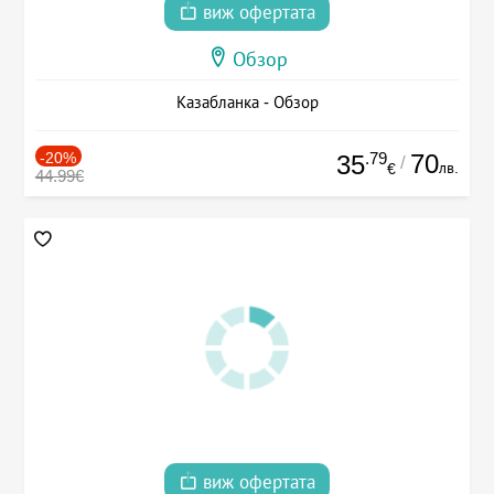
виж офертата
Обзор
Казабланка - Обзор
-20%
.79
70
35
/
лв.
€
44.99€
виж офертата