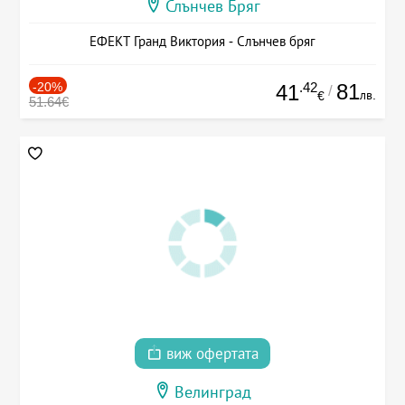
Слънчев Бряг
ЕФЕКТ Гранд Виктория - Слънчев бряг
-20%
.42
81
41
/
лв.
€
51.64€
виж офертата
Велинград