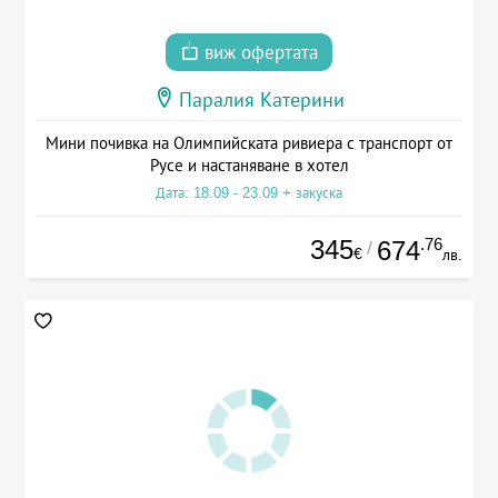
виж офертата
Паралия Катерини
Мини почивка на Олимпийската ривиера с транспорт от
Русе и настаняване в хотел
Дата: 18.09 - 23.09 + закуска
345
.76
674
/
€
лв.