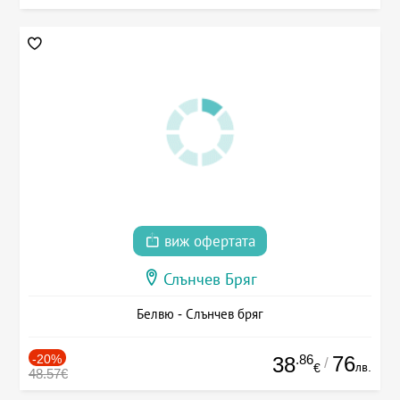
виж офертата
Слънчев Бряг
Белвю - Слънчев бряг
-20%
.86
76
38
/
лв.
€
48.57€