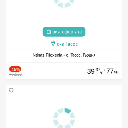
виж офертата
о-в Тасос
Ntinas Filoxenia - о. Тасос, Гърция
-15%
.37
77
39
/
лв.
€
46.53€