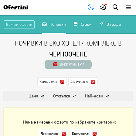
Ofertini
Почивки
Стоки
В града
Всички оферти
ПОЧИВКИ В ЕКО ХОТЕЛ / КОМПЛЕКС В
ЧЕРНООЧЕНЕ
ВИЖ ФИЛТРИ
Черноочене
Екотуризъм
Цена
Отстъпка
Най-нови
Няма намерени оферти по избраните критерии:
Черноочене
Екотуризъм