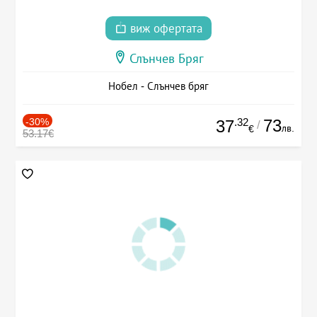
виж офертата
Слънчев Бряг
Нобел - Слънчев бряг
-30%
.32
73
37
/
лв.
€
53.17€