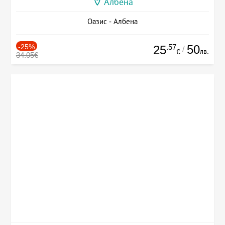
Албена
Оазис - Албена
-25%
.57
50
25
/
лв.
€
34.05€