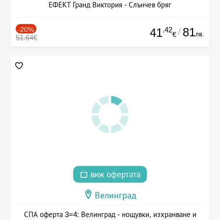
ЕФЕКТ Гранд Виктория - Слънчев бряг
-20%
.42
81
41
/
лв.
€
51.64€
виж офертата
Велинград
СПА оферта 3=4: Велинград - нощувки, изхранване и