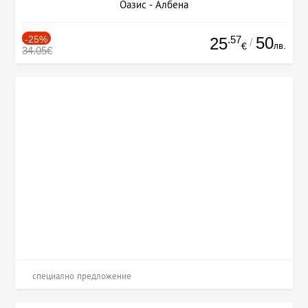
Оазис - Албена
-25%
.57
50
25
/
лв.
€
34.05€
специално предложение