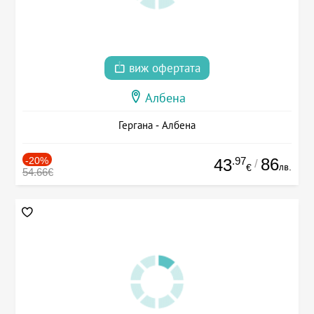
виж офертата
Албена
Гергана - Албена
-20%
.97
86
43
/
лв.
€
54.66€