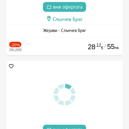
виж офертата
Слънчев Бряг
Жерави - Слънчев бряг
-20%
.12
55
28
/
лв.
€
35.28€