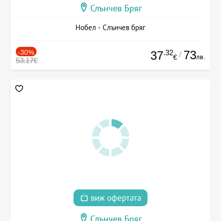
Слънчев Бряг
Нобел - Слънчев бряг
-30%
.32
73
37
/
лв.
€
53.17€
виж офертата
Слънчев Бряг