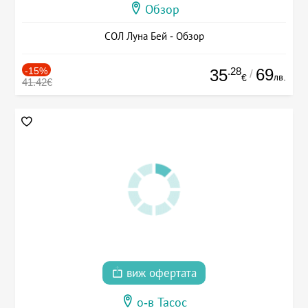
Обзор
СОЛ Луна Бей - Обзор
-15%
.28
69
35
/
лв.
€
41.42€
виж офертата
о-в Тасос