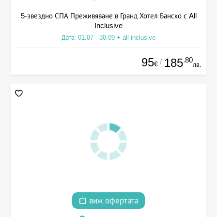
5-звездно СПА Преживяване в Гранд Хотел Банско с All
Inclusive
Дата: 01.07 - 30.09 + all inclusive
95
.80
185
/
€
лв.
виж офертата