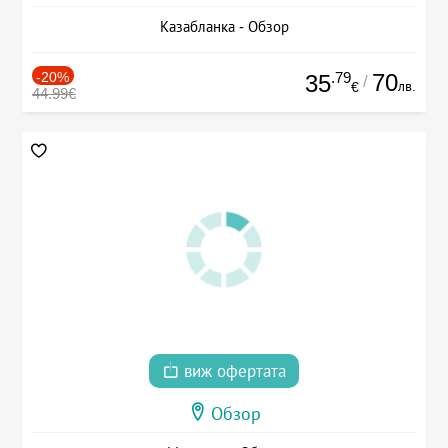
Казабланка - Обзор
-20%
.79
70
35
/
лв.
€
44.99€
виж офертата
Обзор