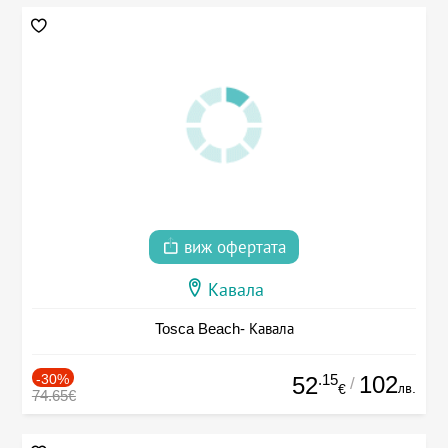
виж офертата
Кавала
Tosca Beach- Кавала
-30%
.15
102
52
/
лв.
€
74.65€