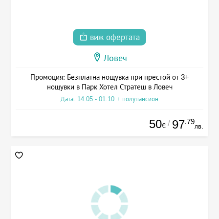
виж офертата
Ловеч
Промоция: Безплатна нощувка при престой от 3+
нощувки в Парк Хотел Стратеш в Ловеч
Дата: 14.05 - 01.10 + полупансион
50
.79
97
/
€
лв.