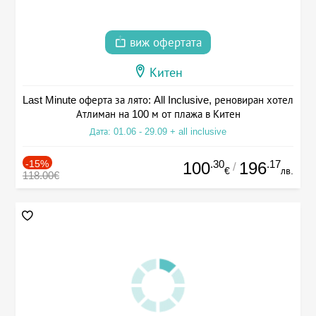
виж офертата
Китен
Last Minute оферта за лято: All Inclusive, реновиран хотел
Атлиман на 100 м от плажа в Китен
Дата: 01.06 - 29.09 + all inclusive
-15%
.30
.17
100
196
/
€
лв.
118.00€