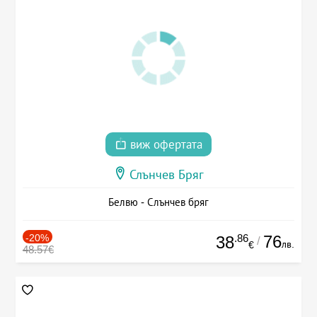
виж офертата
Слънчев Бряг
Белвю - Слънчев бряг
-20%
.86
76
38
/
лв.
€
48.57€