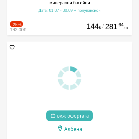
минерални басейни
Дата: 01.07 - 30.09 + полупансион
-25%
144
.64
281
/
€
лв.
192.00€
виж офертата
Албена