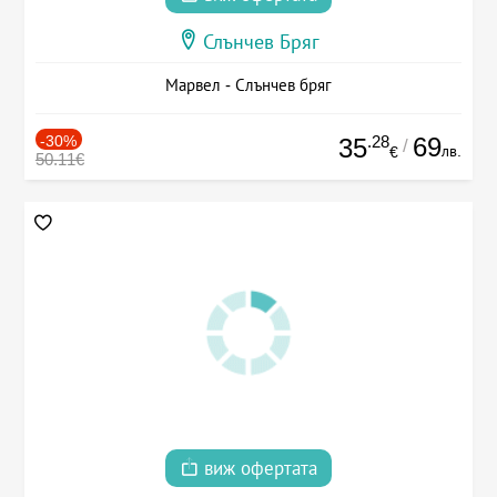
Слънчев Бряг
Марвел - Слънчев бряг
-30%
.28
69
35
/
лв.
€
50.11€
виж офертата