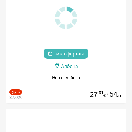
виж офертата
Албена
Нона - Албена
-25%
.61
54
27
/
лв.
€
37.02€