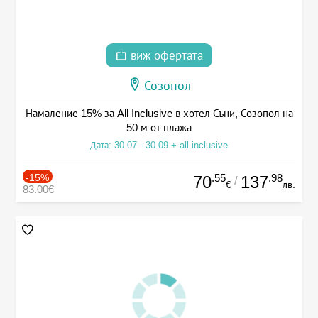
виж офертата
Созопол
Намаление 15% за All Inclusive в хотел Съни, Созопол на
50 м от плажа
Дата: 30.07 - 30.09 + all inclusive
-15%
.55
.98
70
137
/
€
лв.
83.00€