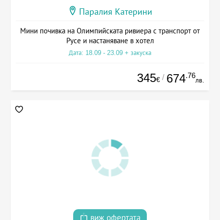
Паралия Катерини
Мини почивка на Олимпийската ривиера с транспорт от
Русе и настаняване в хотел
Дата: 18.09 - 23.09 + закуска
345
.76
674
/
€
лв.
виж офертата