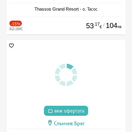
Thassos Grand Resort - о. Тасос
-15%
.17
104
53
/
лв.
€
62.38€
виж офертата
Слънчев Бряг