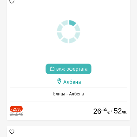
виж офертата
Албена
Елица - Албена
-25%
.59
52
26
/
лв.
€
35.54€