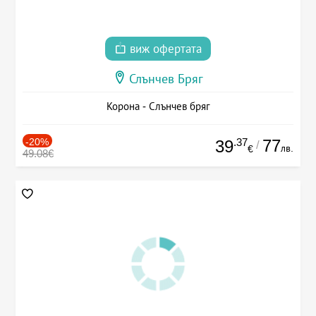
виж офертата
Слънчев Бряг
Корона - Слънчев бряг
-20%
.37
77
39
/
лв.
€
49.08€