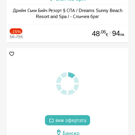
Дрийм Съни Бийч Резорт § СПА / Dreams Sunny Beach
Resort and Spa / - Слънчев бряг
-15%
.06
94
48
/
лв.
€
56.75€
виж офертата
Банско