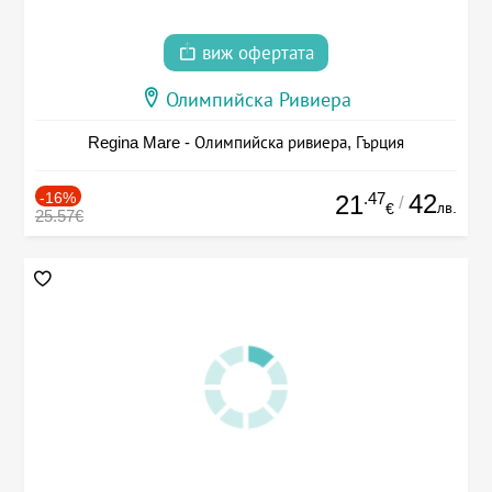
виж офертата
Олимпийска Ривиера
Regina Mare - Олимпийска ривиера, Гърция
-16%
.47
42
21
/
лв.
€
25.57€