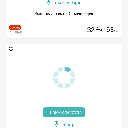
Слънчев Бряг
Империал палас - Слънчев бряг
-25%
.21
63
32
/
лв.
€
42.95€
виж офертата
Обзор