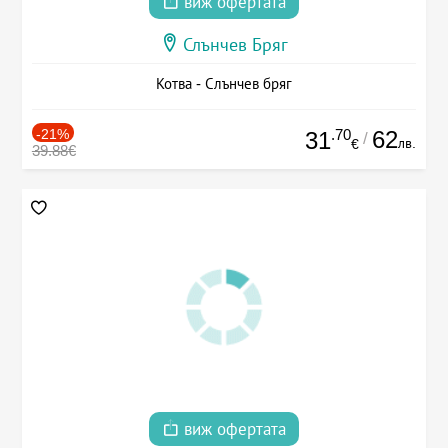
виж офертата
Слънчев Бряг
Котва - Слънчев бряг
-21%
.70
62
31
/
лв.
€
39.88€
виж офертата