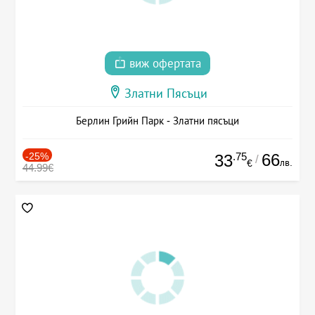
виж офертата
Златни Пясъци
Берлин Грийн Парк - Златни пясъци
-25%
.75
66
33
/
лв.
€
44.99€