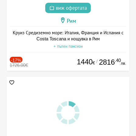
виж офертата
Рим
Круиз Средиземно море: Италия, Франция и Испания с
Costa Toscana и нощувка в Рим
+ пълен пансион
-17%
1440
.40
2816
/
€
лв.
1726.00€