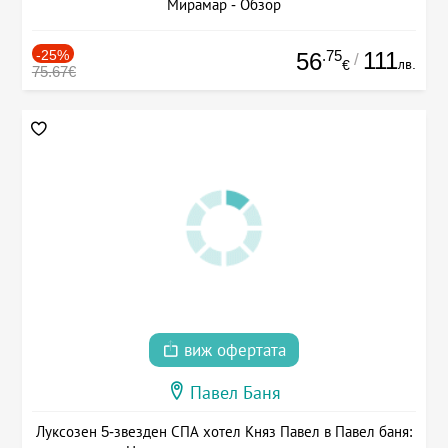
Мирамар - Обзор
-25%
.75
111
56
/
лв.
€
75.67€
виж офертата
Павел Баня
Луксозен 5-звезден СПА хотел Княз Павел в Павел баня: