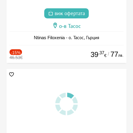
виж офертата
о-в Тасос
Ntinas Filoxenia - о. Тасос, Гърция
-15%
.37
77
39
/
лв.
€
46.53€