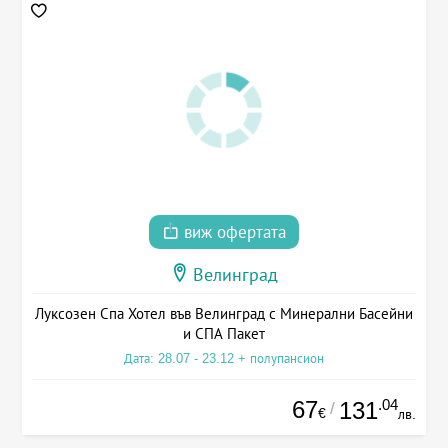
виж офертата
Велинград
Луксозен Спа Хотел във Велинград с Минерални Басейни
и СПА Пакет
Дата: 28.07 - 23.12 + полупансион
67
.04
131
/
€
лв.