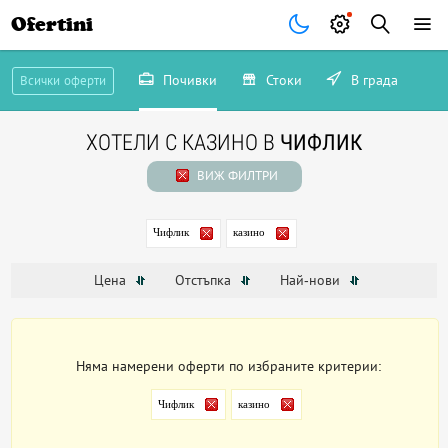
Ofertini
Почивки
Стоки
В града
Всички оферти
ХОТЕЛИ С КАЗИНО В
ЧИФЛИК
ВИЖ ФИЛТРИ
Чифлик
казино
Цена
Отстъпка
Най-нови
Няма намерени оферти по избраните критерии:
Чифлик
казино