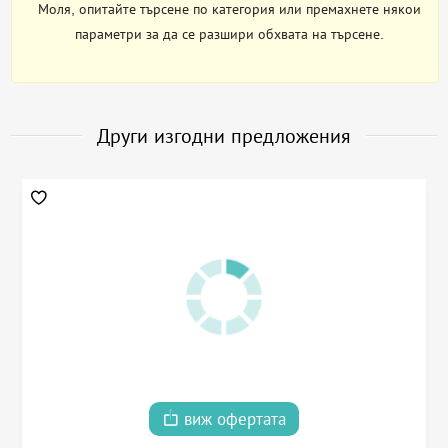
Моля, опитайте търсене по категория или премахнете някои
параметри за да се разшири обхвата на търсене.
Други изгодни предложения
виж офертата