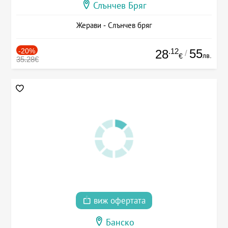
Слънчев Бряг
Жерави - Слънчев бряг
-20%
.12
55
28
/
лв.
€
35.28€
виж офертата
Банско