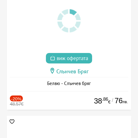
виж офертата
Слънчев Бряг
Белвю - Слънчев бряг
-20%
.86
76
38
/
лв.
€
48.57€