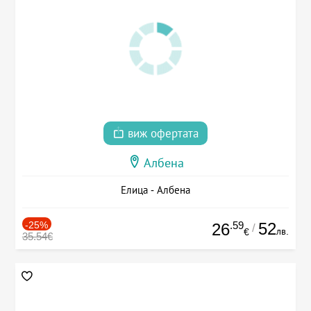
виж офертата
Албена
Елица - Албена
-25%
.59
52
26
/
лв.
€
35.54€