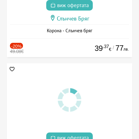
виж офертата
Слънчев Бряг
Корона - Слънчев бряг
-20%
.37
77
39
/
лв.
€
49.08€
виж офертата