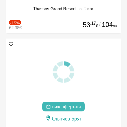
Thassos Grand Resort - о. Тасос
-15%
.17
104
53
/
лв.
€
62.38€
виж офертата
Слънчев Бряг