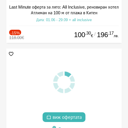
Last Minute оферта за лято: All Inclusive, реновиран хотел
Атлиман на 100 м от плажа в Китен
Дата: 01.06 - 29.09 + all inclusive
-15%
.30
.17
100
196
/
€
лв.
118.00€
виж офертата