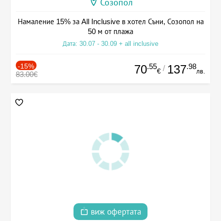
Созопол
Намаление 15% за All Inclusive в хотел Съни, Созопол на
50 м от плажа
Дата: 30.07 - 30.09 + all inclusive
-15%
.55
.98
70
137
/
€
лв.
83.00€
виж офертата