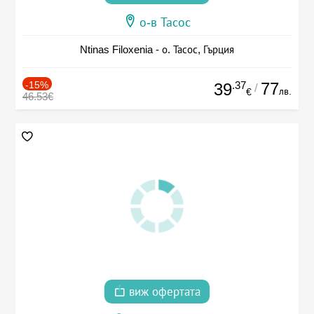
о-в Тасос
Ntinas Filoxenia - о. Тасос, Гърция
-15%
.37
77
39
/
лв.
€
46.53€
виж офертата