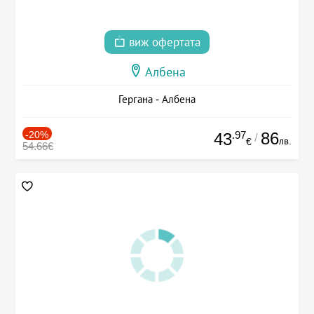
виж офертата
Албена
Гергана - Албена
-20%
.97
86
43
/
лв.
€
54.66€