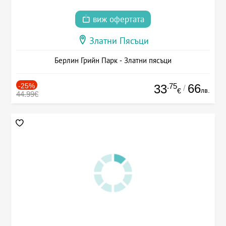
виж офертата
Златни Пясъци
Берлин Грийн Парк - Златни пясъци
-25%
.75
66
33
/
лв.
€
44.99€