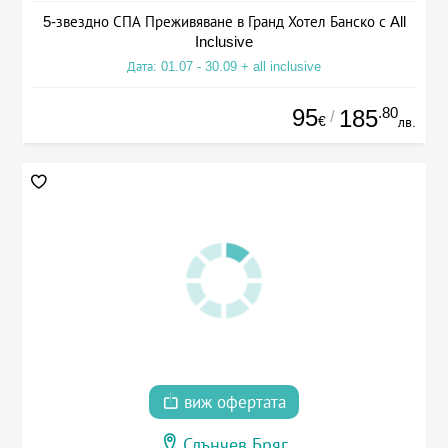
5-звездно СПА Преживяване в Гранд Хотел Банско с All
Inclusive
Дата: 01.07 - 30.09 + all inclusive
95
.80
185
/
€
лв.
виж офертата
Слънчев Бряг