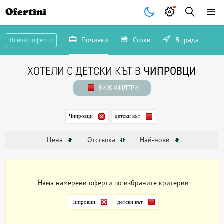
Ofertini
Почивки
Стоки
В града
Всички оферти
ХОТЕЛИ С ДЕТСКИ КЪТ В
ЧИПРОВЦИ
ВИЖ ФИЛТРИ
Чипровци
детски кът
Цена
Отстъпка
Най-нови
Няма намерени оферти по избраните критерии:
Чипровци
детски кът