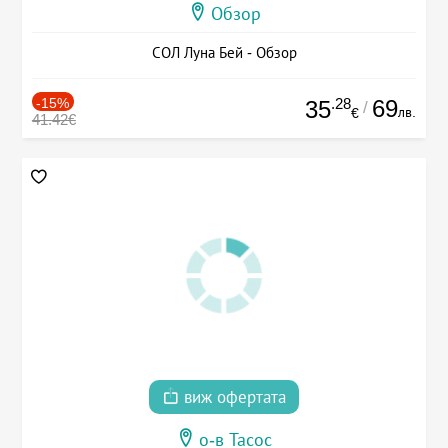
Обзор
СОЛ Луна Бей - Обзор
-15%
.28
69
35
/
лв.
€
41.42€
виж офертата
о-в Тасос