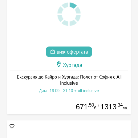
виж офертата
Хургада
Екскурзия до Кайро и Хургада: Полет от София с All
Inclusive
Дата: 16.09 - 31.10 + all inclusive
.50
.34
671
1313
/
€
лв.