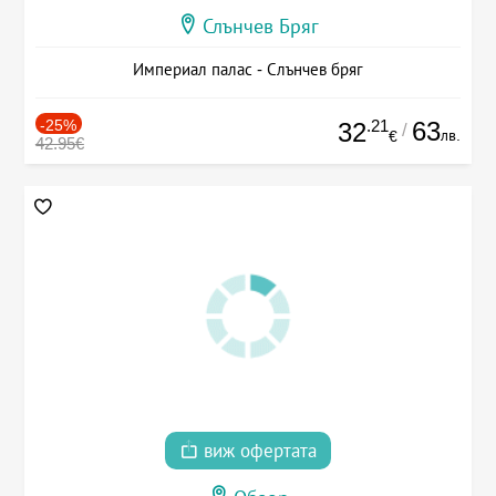
Слънчев Бряг
Империал палас - Слънчев бряг
-25%
.21
63
32
/
лв.
€
42.95€
виж офертата