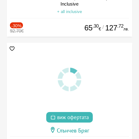
Inclusive
+ all inclusive
-30%
.30
.72
65
127
/
€
лв.
92.70€
виж офертата
Слънчев Бряг