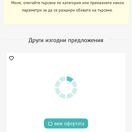
Моля, опитайте търсене по категория или премахнете някои
параметри за да се разшири обхвата на търсене.
Други изгодни предложения
виж офертата