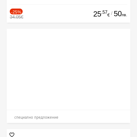
-25%
.57
50
25
/
лв.
€
34.05€
специално предложение