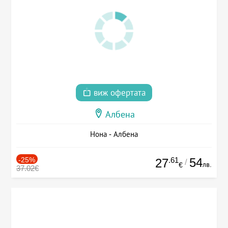
виж офертата
Албена
Нона - Албена
-25%
.61
54
27
/
лв.
€
37.02€