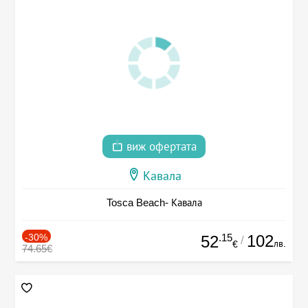
виж офертата
Кавала
Tosca Beach- Кавала
-30%
.15
102
52
/
лв.
€
74.65€