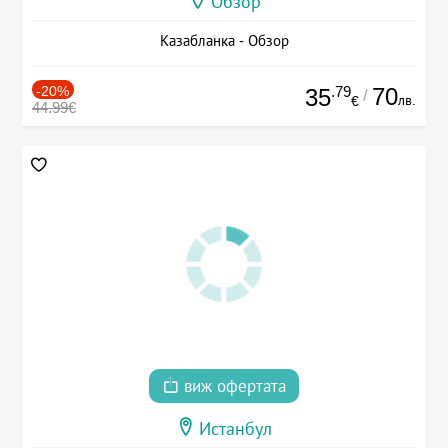
Обзор
Казабланка - Обзор
-20%
.79
70
35
/
лв.
€
44.99€
виж офертата
Истанбул