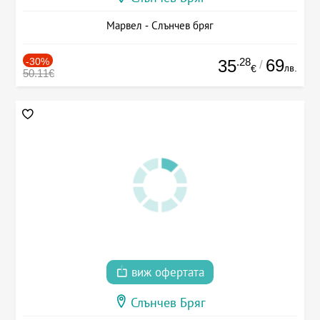
Марвел - Слънчев бряг
-30%
.28
69
35
/
лв.
€
50.11€
виж офертата
Слънчев Бряг