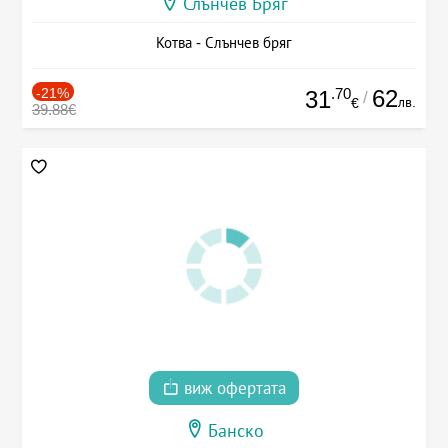
Слънчев Бряг
Котва - Слънчев бряг
-21%
.70
62
31
/
лв.
€
39.88€
виж офертата
Банско