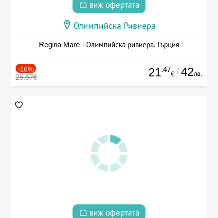
виж офертата
Олимпийска Ривиера
Regina Mare - Олимпийска ривиера, Гърция
-16%
.47
42
21
/
лв.
€
25.57€
виж офертата