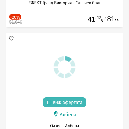
ЕФЕКТ Гранд Виктория - Слънчев бряг
-20%
.42
81
41
/
лв.
€
51.64€
виж офертата
Албена
Оазис - Албена