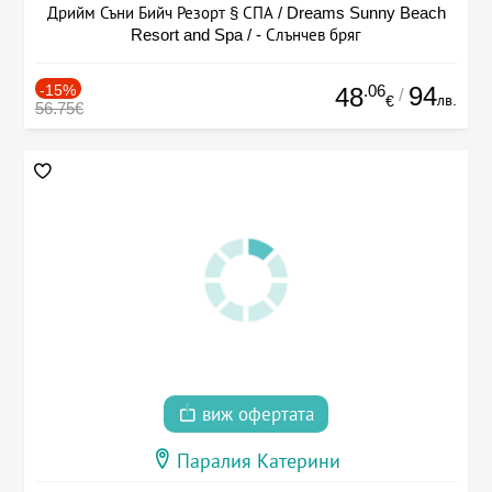
Дрийм Съни Бийч Резорт § СПА / Dreams Sunny Beach
Resort and Spa / - Слънчев бряг
-15%
.06
94
48
/
лв.
€
56.75€
виж офертата
Паралия Катерини