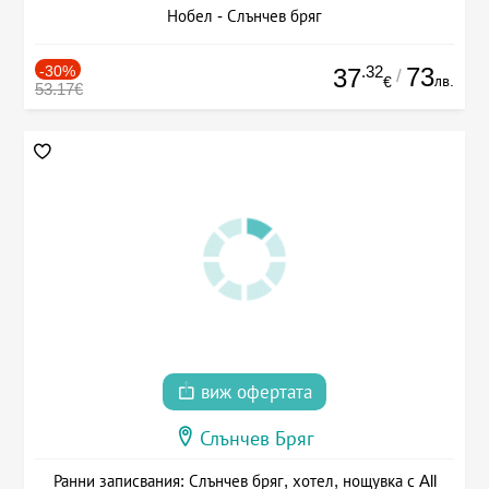
Нобел - Слънчев бряг
-30%
.32
73
37
/
лв.
€
53.17€
виж офертата
Слънчев Бряг
Ранни записвания: Слънчев бряг, хотел, нощувка с All