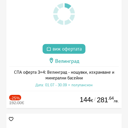
виж офертата
Велинград
СПА оферта 3=4: Велинград - нощувки, изхранване и
минерални басейни
Дата: 01.07 - 30.09 + полупансион
-25%
144
.64
281
/
€
лв.
192.00€