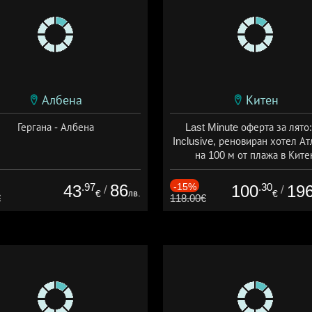
Албена
Китен
Гергана - Албена
Last Minute оферта за лято: 
Inclusive, реновиран хотел А
на 100 м от плажа в Ките
Дата: 01.06 - 29.09 + all inclus
.97
86
-15%
.30
43
100
19
/
/
лв.
€
€
€
118.00€