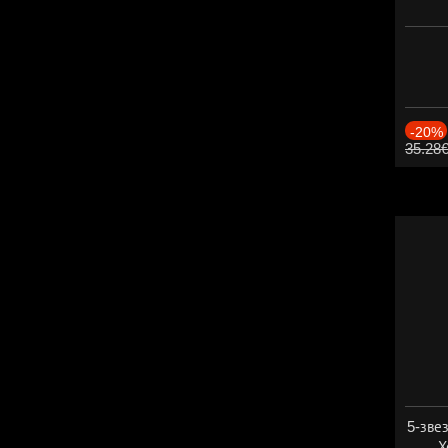
-20%
35.28
5-зве
Х