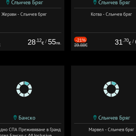
Слънчев Бряг
Слънчев Бряг
Жерави - Слънчев бряг
Котва - Слънчев бряг
.12
55
-21%
.70
28
31
/
/
лв.
€
€
€
39.88€
Банско
Слънчев Бряг
здно СПА Преживяване в Гранд
Марвел - Слънчев бряг
отел Банско с All Inclusive