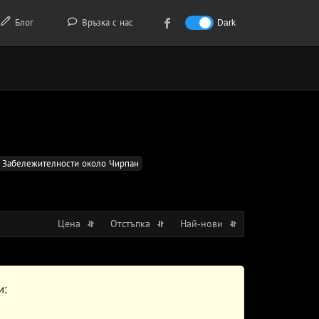
Блог
Връзка с нас
Dark
Забележителности около Чирпан
Цена
Отстъпка
Най-нови
и: