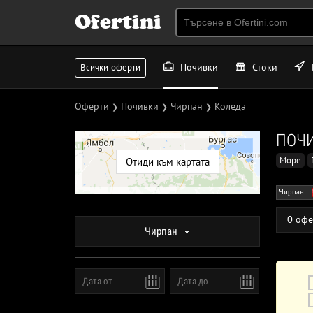
Ofertini
Почивки
Стоки
Всички оферти
Оферти
Почивки
Чирпан
Коледа
❯
❯
❯
ПОЧИ
Море
Отиди към картата
Чирпан
0 офе
Чирпан