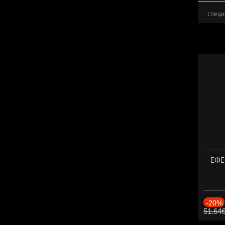
специ
ЕФЕК
-20%
51.64