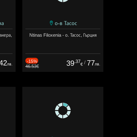
ра
о-в Тасос
виера,
Ntinas Filoxenia - о. Тасос, Гърция
42
-15%
.37
77
39
/
лв.
лв.
€
46.53€