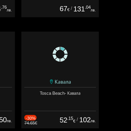
.76
67
.04
4
131
/
€
лв.
лв.
Кавала
Tosca Beach- Кавала
50
-30%
.15
102
52
/
лв.
лв.
€
74.65€