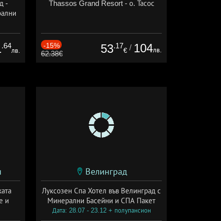
д -
Thassos Grand Resort - о. Тасос
рални
сион
.64
-15%
.17
104
1
53
/
лв.
лв.
€
62.38€
и
Велинград
ката
Луксозен Спа Хотел във Велинград с
е и
Минерални Басейни и СПА Пакет
Дата: 28.07 - 23.12 + полупансион
а