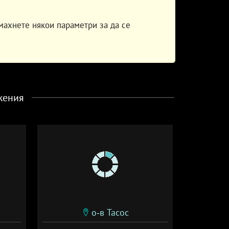
махнете някои параметри за да се
жения
о-в Тасос