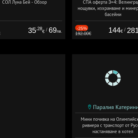
СОЛ Луна Бей - Обзор
СПА оферта 3=4: Велингра
нощувки, изхранване и мине
басейни
Дата: 01.07 - 30.09 + полупан
.28
69
-25%
144
35
28
/
/
лв.
€
€
€
192.00€
Паралия Катерин
Мини почивка на Олимпийс
ривиера с транспорт от Рус
настаняване в хотел
Дата: 18.09 - 23.09 + закуск