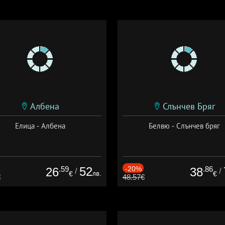
Албена
Слънчев Бряг
Елица - Албена
Белвю - Слънчев бряг
.59
52
-20%
.86
26
38
/
/
лв.
€
€
€
48.57€