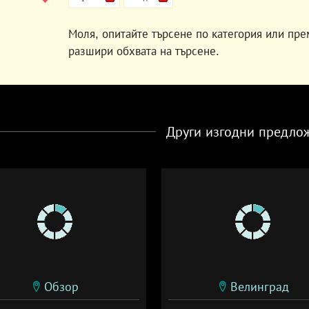
Моля, опитайте търсене по категория или пре
разшири обхвата на търсене.
Други изгодни предло
Обзор
Велинград