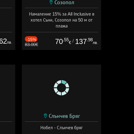
Созопол
Намаление 15% за All Inclusive в
хотел Съни, Созопол на 50 м от
плажа
Дата: 30.07 - 30.09 + all inclusive
62
-15%
.55
.98
70
137
/
лв.
€
лв.
83.00€
Слънчев Бряг
Нобел - Слънчев бряг