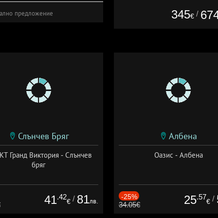
345
67
/
ално предложение
€
Слънчев Бряг
Албена
Т Гранд Виктория - Слънчев
Оазис - Албена
бряг
.42
81
-25%
.57
41
25
/
/
лв.
€
€
€
34.05€