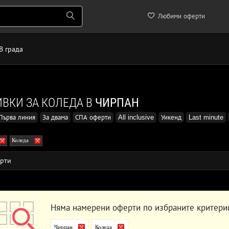
Любими оферти
В града
ВКИ ЗА КОЛЕДА В
ЧИРПАН
Първа линия
За двама
СПА оферти
All inclusive
Уикенд
Last minute
Коледа
рти
Няма намерени оферти по избраните критери
Чирпан
Коледа