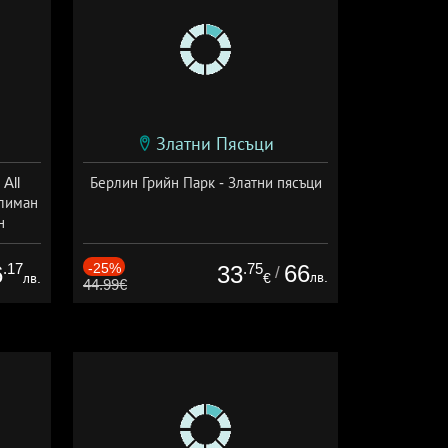
Златни Пясъци
All
Берлин Грийн Парк - Златни пясъци
тлиман
н
ive
.17
-25%
.75
66
6
33
/
лв.
лв.
€
44.99€