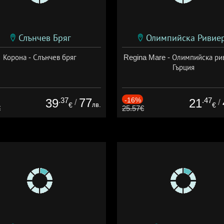
Слънчев Бряг
Олимпийска Ривие
Корона - Слънчев бряг
Regina Mare - Олимпийска ри
Гърция
.37
77
-16%
.47
39
21
/
/
лв.
€
€
€
25.57€