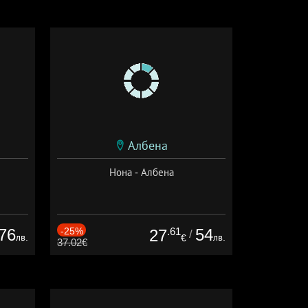
Албена
Нона - Албена
76
-25%
.61
54
27
/
лв.
лв.
€
37.02€