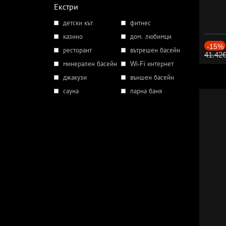
Екстри
детски кът
фитнес
казино
дом. любимци
-15%
ресторант
вътрешен басейн
41.42
минерален басейн
Wi-Fi интернет
джакузи
външен басейн
сауна
парна баня