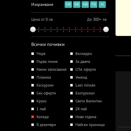
Изхранване
OB
BB
HB
FB
AI
Цена от 0 лв
До 300+ лв
Всички почивки
Море
Великден
Първа линия
За двама
Ранни записвания
СПА оферти
Планина
Уикенд
Екскурзии
Last minute
Ски оферти
Екотуризъм
Круиз
Свети Валентин
1 май
24 май
Коледа
Нова година
8 декември
Майски празници