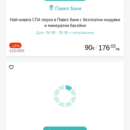
Павел Баня
Най-новата СПА перла в Павел баня с безплатни нощувки
и минерални басейни
Дата: 04.08 - 30.09 + полупансион
-18%
90
.03
176
/
€
лв.
110.00€