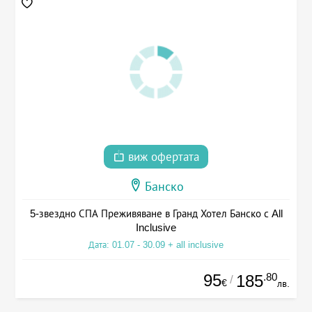
виж офертата
Банско
5-звездно СПА Преживяване в Гранд Хотел Банско с All
Inclusive
Дата: 01.07 - 30.09 + all inclusive
95
.80
185
/
€
лв.