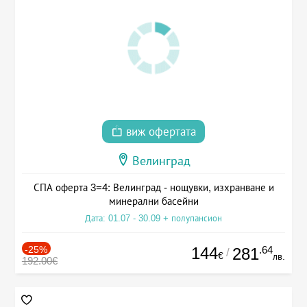
виж офертата
Велинград
СПА оферта 3=4: Велинград - нощувки, изхранване и
минерални басейни
Дата: 01.07 - 30.09 + полупансион
-25%
144
.64
281
/
€
лв.
192.00€