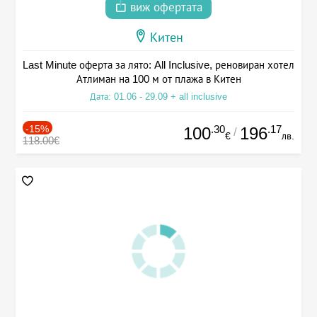
виж офертата
Китен
Last Minute оферта за лято: All Inclusive, реновиран хотел
Атлиман на 100 м от плажа в Китен
Дата: 01.06 - 29.09 + all inclusive
-15%
.30
.17
100
196
/
€
лв.
118.00€