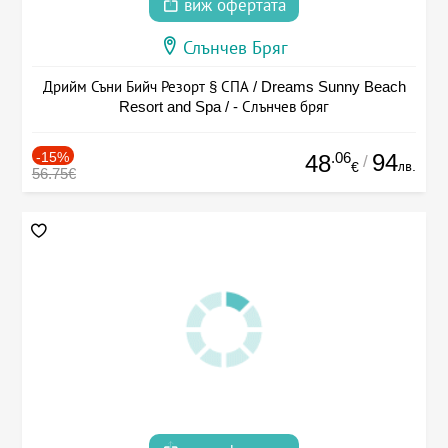
виж офертата
Слънчев Бряг
Дрийм Съни Бийч Резорт § СПА / Dreams Sunny Beach
Resort and Spa / - Слънчев бряг
-15%
.06
94
48
/
лв.
€
56.75€