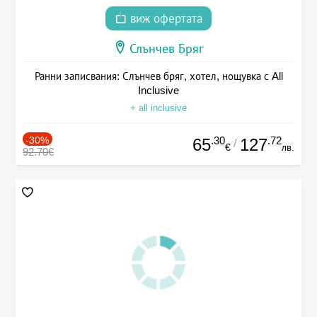
виж офертата
Слънчев Бряг
Ранни записвания: Слънчев бряг, хотел, нощувка с All
Inclusive
+ all inclusive
-30%
.30
.72
65
127
/
€
лв.
92.70€