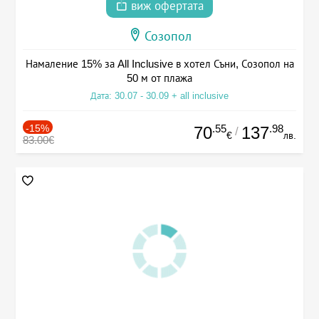
виж офертата
Созопол
Намаление 15% за All Inclusive в хотел Съни, Созопол на
50 м от плажа
Дата: 30.07 - 30.09 + all inclusive
-15%
.55
.98
70
137
/
€
лв.
83.00€