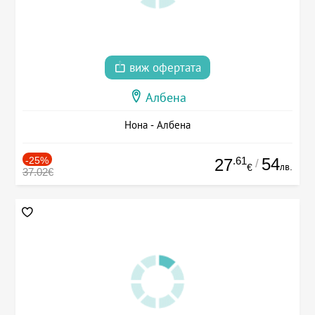
виж офертата
Албена
Нона - Албена
-25%
.61
54
27
/
лв.
€
37.02€