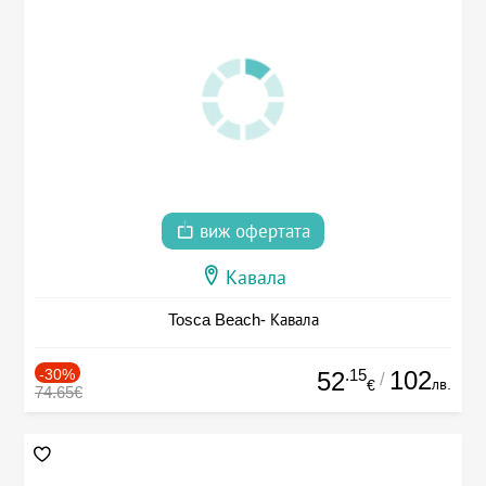
виж офертата
Кавала
Tosca Beach- Кавала
-30%
.15
102
52
/
лв.
€
74.65€