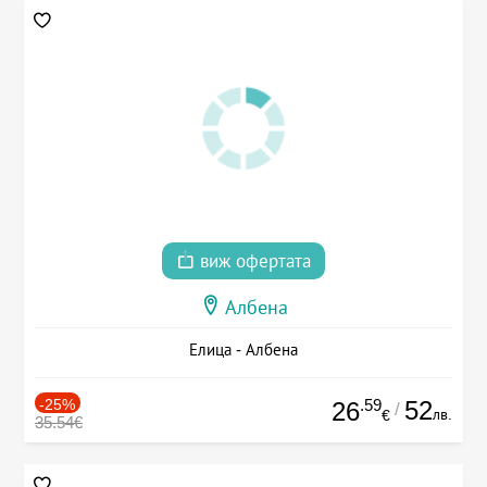
виж офертата
Албена
Елица - Албена
-25%
.59
52
26
/
лв.
€
35.54€