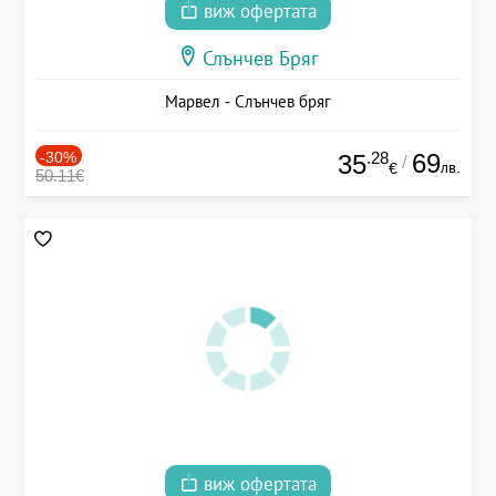
виж офертата
Слънчев Бряг
Марвел - Слънчев бряг
-30%
.28
69
35
/
лв.
€
50.11€
виж офертата