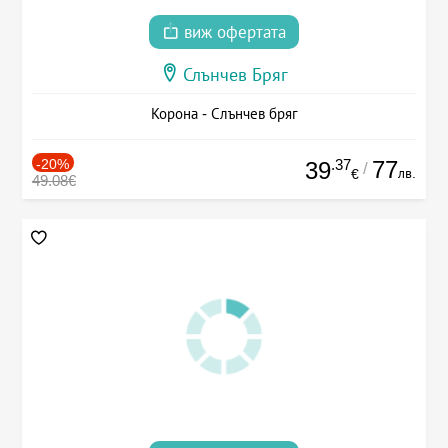
виж офертата
Слънчев Бряг
Корона - Слънчев бряг
-20%
.37
77
39
/
лв.
€
49.08€