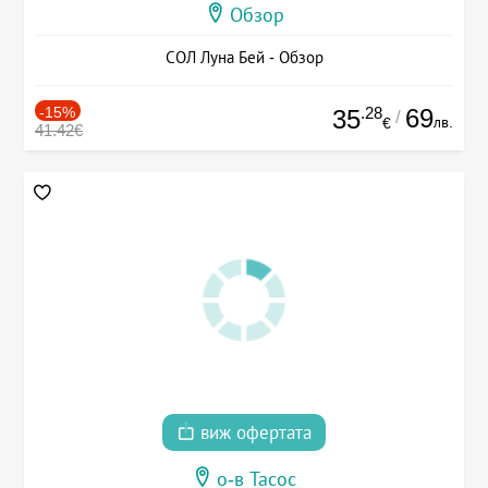
Обзор
СОЛ Луна Бей - Обзор
-15%
.28
69
35
/
лв.
€
41.42€
виж офертата
о-в Тасос