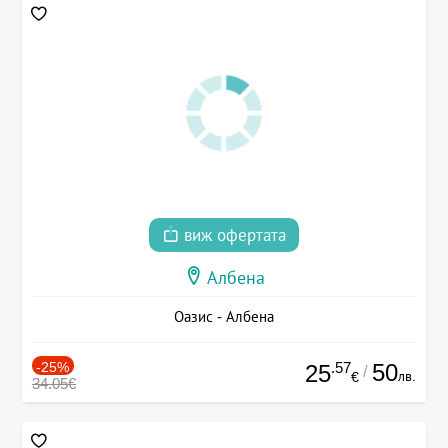
виж офертата
Албена
Оазис - Албена
-25%
.57
50
25
/
лв.
€
34.05€