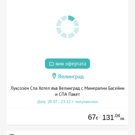
виж офертата
Велинград
Луксозен Спа Хотел във Велинград с Минерални Басейни
и СПА Пакет
Дата: 28.07 - 23.12 + полупансион
67
.04
131
/
€
лв.