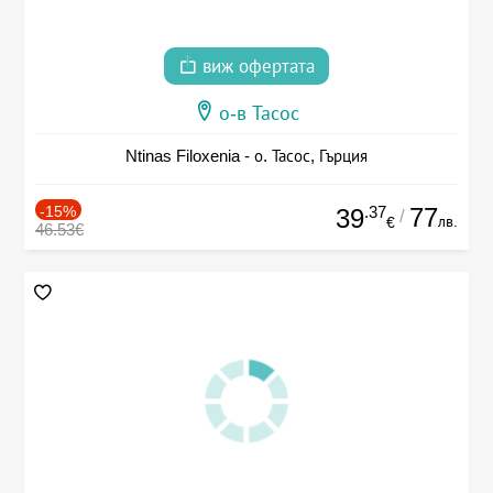
виж офертата
о-в Тасос
Ntinas Filoxenia - о. Тасос, Гърция
-15%
.37
77
39
/
лв.
€
46.53€