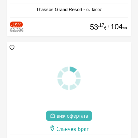
Thassos Grand Resort - о. Тасос
-15%
.17
104
53
/
лв.
€
62.38€
виж офертата
Слънчев Бряг