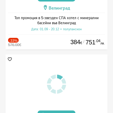
Велинград
Топ промоция в 5-звезден СПА хотел с минерални
басейни във Велинград
Дата: 01.09 - 20.12 + полупансион
-33%
384
.04
751
/
€
лв.
576.00€