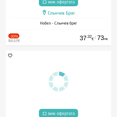
виж офертата
Слънчев Бряг
Нобел - Слънчев бряг
-30%
.32
73
37
/
лв.
€
53.17€
виж офертата