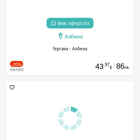
виж офертата
Албена
Гергана - Албена
-20%
.97
86
43
/
лв.
€
54.66€