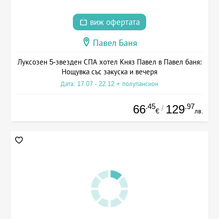
виж офертата
Павел Баня
Луксозен 5-звезден СПА хотел Княз Павел в Павел баня:
Нощувка със закуска и вечеря
Дата: 17.07 - 22.12 + полупансион
.45
.97
66
129
/
€
лв.