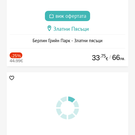
виж офертата
Златни Пясъци
Берлин Грийн Парк - Златни пясъци
-25%
.75
66
33
/
лв.
€
44.99€