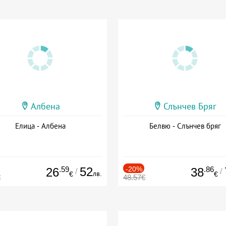
Албена
Слънчев Бряг
Елица - Албена
Белвю - Слънчев бряг
.59
52
-20%
.86
26
38
/
/
лв.
€
€
€
48.57€