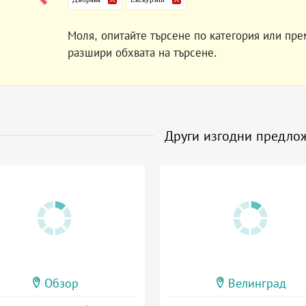
Моля, опитайте търсене по категория или пре
разшири обхвата на търсене.
Други изгодни предло
Обзор
Велинград