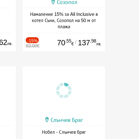
Созопол
Намаление 15% за All Inclusive в
хотел Съни, Созопол на 50 м от
плажа
Дата: 30.07 - 30.09 + all inclusive
62
-15%
.55
.98
70
137
/
лв.
€
лв.
83.00€
Слънчев Бряг
Нобел - Слънчев бряг