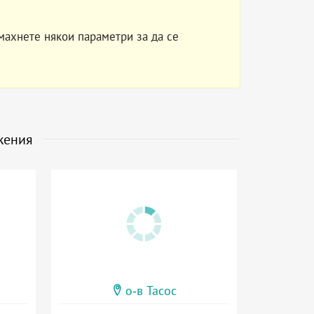
махнете някои параметри за да се
жения
о-в Тасос