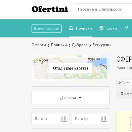
Ofertini
Почивки
Стоки
Всички оферти
Оферти
Почивки
Дъбрава
Екскурзии
❯
❯
❯
ОФЕР
Вижте 
Отиди към картата
Дъбрава
0 офе
Дъбрава