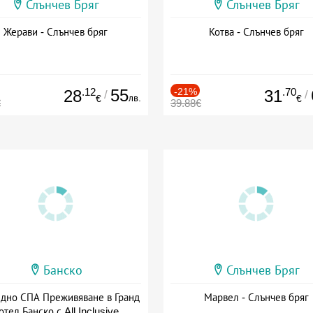
Слънчев Бряг
Слънчев Бряг
Жерави - Слънчев бряг
Котва - Слънчев бряг
.12
55
-21%
.70
28
31
/
/
лв.
€
€
€
39.88€
Банско
Слънчев Бряг
здно СПА Преживяване в Гранд
Марвел - Слънчев бряг
отел Банско с All Inclusive