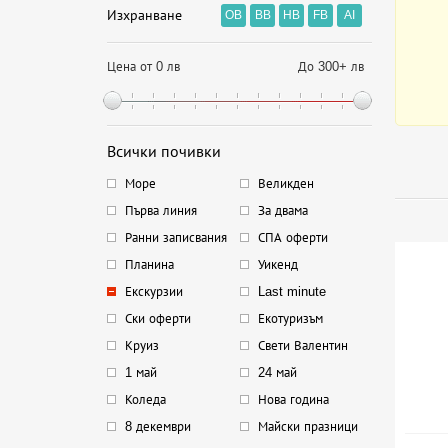
Изхранване
OB
BB
HB
FB
AI
Цена от 0 лв
До 300+ лв
Всички почивки
Море
Великден
Първа линия
За двама
Ранни записвания
СПА оферти
Планина
Уикенд
Екскурзии
Last minute
Ски оферти
Екотуризъм
Круиз
Свети Валентин
1 май
24 май
Коледа
Нова година
8 декември
Майски празници