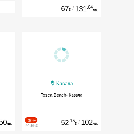
67
.04
131
/
€
лв.
Кавала
Tosca Beach- Кавала
50
-30%
.15
102
52
/
лв.
лв.
€
74.65€