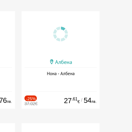
Албена
Нона - Албена
76
-25%
.61
54
27
/
лв.
лв.
€
37.02€