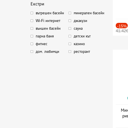
Екстри
вътрешен басейн
минерален басейн
Wi-Fi интернет
джакузи
-15%
външен басейн
сауна
41.42
парна баня
детски кът
фитнес
казино
дом. любимци
ресторант
Мин
ри