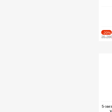
-20%
35.28
5-зве
Х