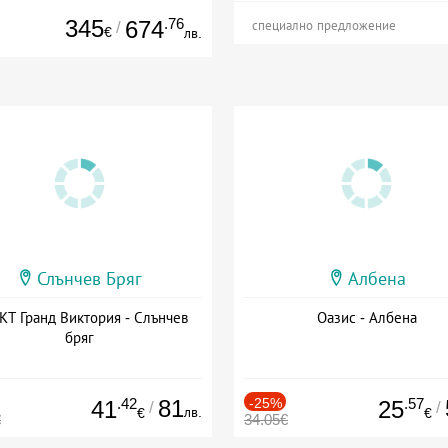
345
.76
674
/
специално предложение
€
лв.
Слънчев Бряг
Албена
Т Гранд Виктория - Слънчев
Оазис - Албена
бряг
.42
81
-25%
.57
41
25
/
/
лв.
€
€
€
34.05€