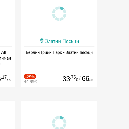
Златни Пясъци
All
Берлин Грийн Парк - Златни пясъци
тлиман
н
ive
.17
-25%
.75
66
6
33
/
лв.
лв.
€
44.99€