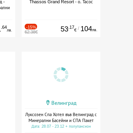
д -
Thassos Grand Resort - о. Тасос
рални
сион
.64
-15%
.17
104
1
53
/
лв.
лв.
€
62.38€
Велинград
Луксозен Спа Хотел във Велинград с
Минерални Басейни и СПА Пакет
Дата: 28.07 - 23.12 + полупансион