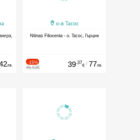
ра
о-в Тасос
виера,
Ntinas Filoxenia - о. Тасос, Гърция
42
-15%
.37
77
39
/
лв.
лв.
€
46.53€