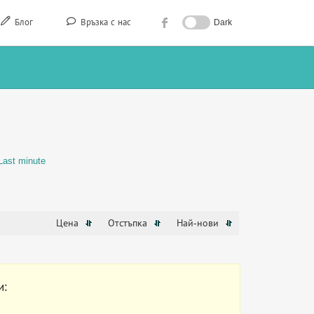
Блог
Връзка с нас
Dark
Last minute
Цена
Отстъпка
Най-нови
и: