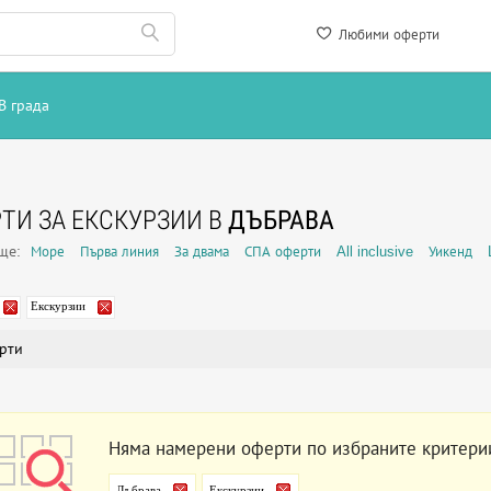
Любими оферти
В града
ТИ ЗА ЕКСКУРЗИИ В
ДЪБРАВА
още:
Море
Първа линия
За двама
СПА оферти
All inclusive
Уикенд
Екскурзии
рти
Няма намерени оферти по избраните критери
Дъбрава
Екскурзии