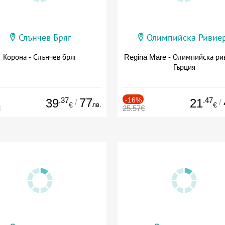
Слънчев Бряг
Олимпийска Ривие
Корона - Слънчев бряг
Regina Mare - Олимпийска ри
Гърция
.37
77
-16%
.47
39
21
/
/
лв.
€
€
€
25.57€