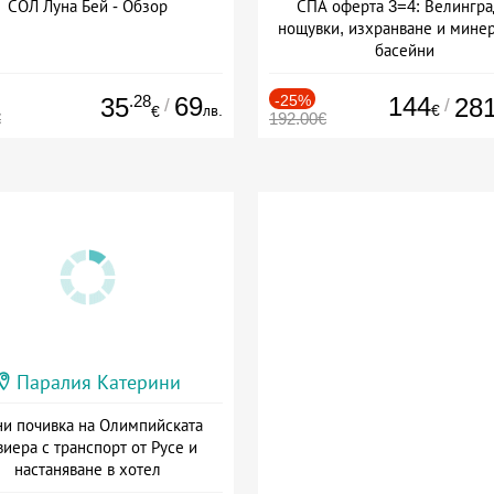
СОЛ Луна Бей - Обзор
СПА оферта 3=4: Велингра
нощувки, изхранване и мине
басейни
Дата: 01.07 - 30.09 + полупан
.28
69
-25%
144
35
28
/
/
лв.
€
€
€
192.00€
Паралия Катерини
и почивка на Олимпийската
виера с транспорт от Русе и
настаняване в хотел
Дата: 18.09 - 23.09 + закуска