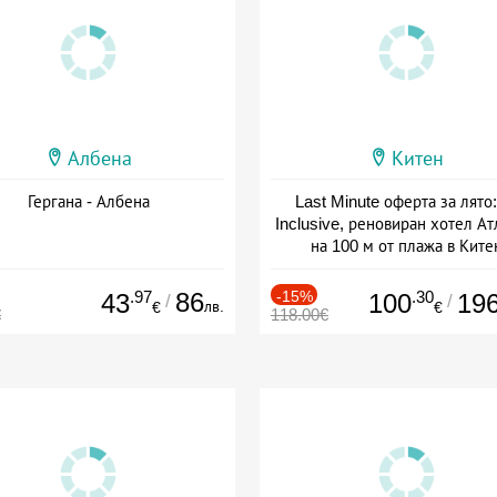
Албена
Китен
Гергана - Албена
Last Minute оферта за лято: 
Inclusive, реновиран хотел А
на 100 м от плажа в Ките
Дата: 01.06 - 29.09 + all inclus
.97
86
-15%
.30
43
100
19
/
/
лв.
€
€
€
118.00€