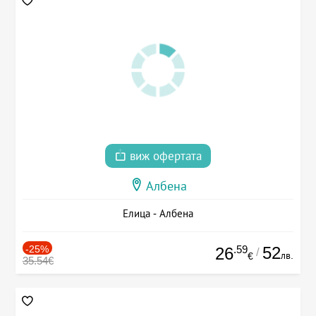
виж офертата
Албена
Елица - Албена
-25%
.59
52
26
/
лв.
€
35.54€