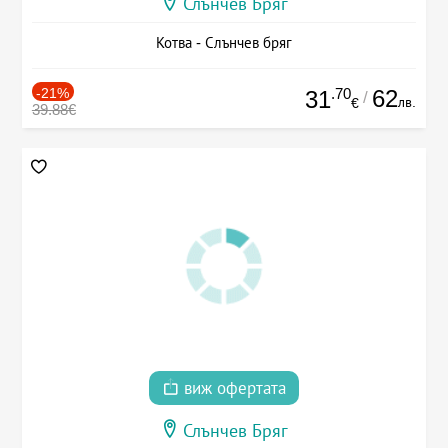
Слънчев Бряг
Котва - Слънчев бряг
-21%
.70
62
31
/
лв.
€
39.88€
виж офертата
Слънчев Бряг