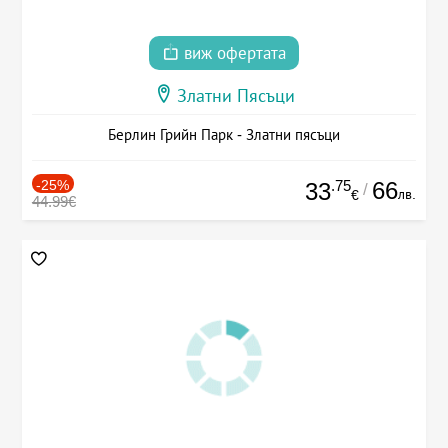
виж офертата
Златни Пясъци
Берлин Грийн Парк - Златни пясъци
-25%
.75
66
33
/
лв.
€
44.99€