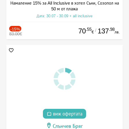
Намаление 15% за All Inclusive в хотел Съни, Созопол на
50 м от плажа
Дата: 30.07 - 30.09 + all inclusive
-15%
.55
.98
70
137
/
€
лв.
83.00€
виж офертата
Слънчев Бряг