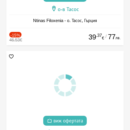
о-в Тасос
Ntinas Filoxenia - о. Тасос, Гърция
-15%
.37
77
39
/
лв.
€
46.53€
виж офертата