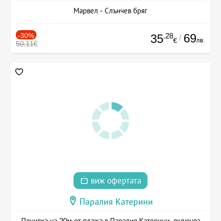
Марвел - Слънчев бряг
-30%
.28
69
35
/
лв.
€
50.11€
виж офертата
Паралия Катерини
Почивка на 20м от плажа в Паралия Катерини, включва