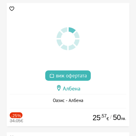
виж офертата
Албена
Оазис - Албена
-25%
.57
50
25
/
лв.
€
34.05€