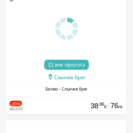
виж офертата
Слънчев Бряг
Белвю - Слънчев бряг
-20%
.86
76
38
/
лв.
€
48.57€