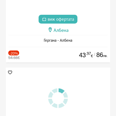
виж офертата
Албена
Гергана - Албена
-20%
.97
86
43
/
лв.
€
54.66€