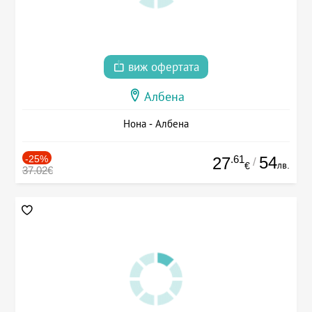
виж офертата
Албена
Нона - Албена
-25%
.61
54
27
/
лв.
€
37.02€