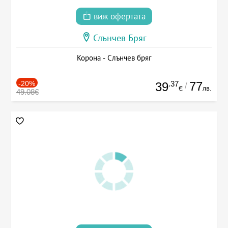
виж офертата
Слънчев Бряг
Корона - Слънчев бряг
-20%
.37
77
39
/
лв.
€
49.08€