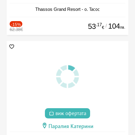
Thassos Grand Resort - о. Тасос
-15%
.17
104
53
/
лв.
€
62.38€
виж офертата
Паралия Катерини