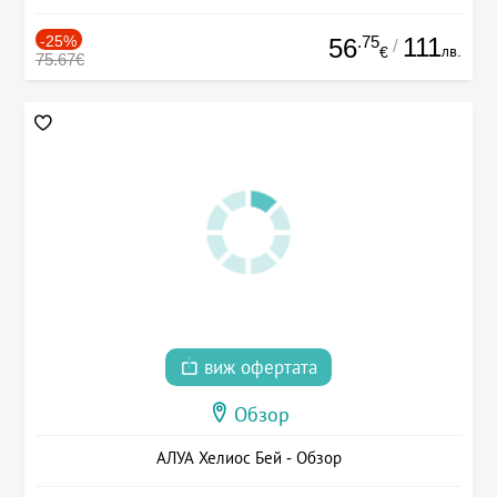
-25%
.75
111
56
/
лв.
€
75.67€
виж офертата
Обзор
АЛУА Хелиос Бей - Обзор