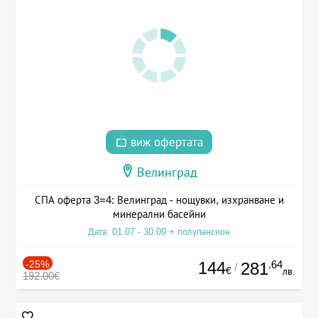
виж офертата
Велинград
СПА оферта 3=4: Велинград - нощувки, изхранване и
минерални басейни
Дата: 01.07 - 30.09 + полупансион
-25%
144
.64
281
/
€
лв.
192.00€