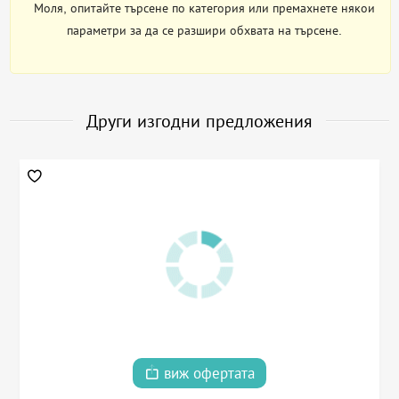
Моля, опитайте търсене по категория или премахнете някои
параметри за да се разшири обхвата на търсене.
Други изгодни предложения
виж офертата