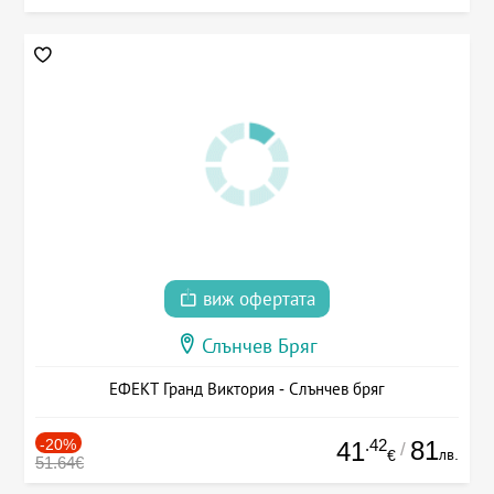
виж офертата
Слънчев Бряг
ЕФЕКТ Гранд Виктория - Слънчев бряг
-20%
.42
81
41
/
лв.
€
51.64€