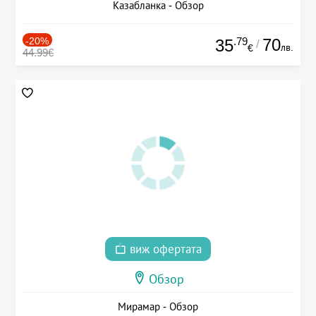
Казабланка - Обзор
-20%
.79
70
35
/
лв.
€
44.99€
виж офертата
Обзор
Мирамар - Обзор