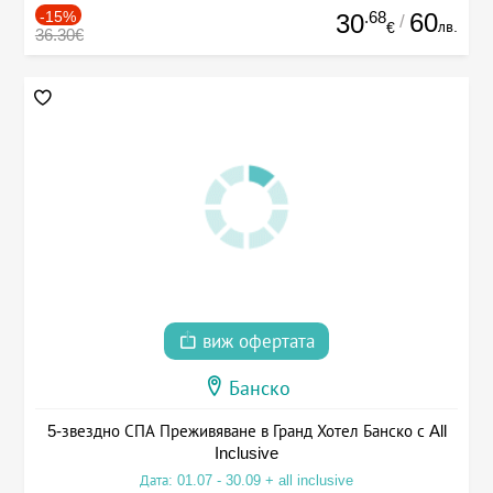
-15%
.68
60
30
/
лв.
€
36.30€
виж офертата
Банско
5-звездно СПА Преживяване в Гранд Хотел Банско с All
Inclusive
Дата: 01.07 - 30.09 + all inclusive