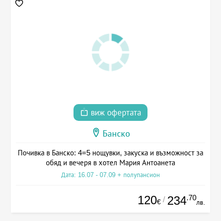
виж офертата
Банско
Почивка в Банско: 4=5 нощувки, закуска и възможност за
обяд и вечеря в хотел Мария Антоанета
Дата: 16.07 - 07.09 + полупансион
120
.70
234
/
€
лв.