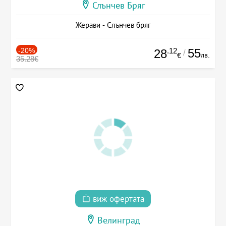
Слънчев Бряг
Жерави - Слънчев бряг
-20%
.12
55
28
/
лв.
€
35.28€
виж офертата
Велинград