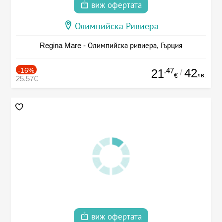
виж офертата
Олимпийска Ривиера
Regina Mare - Олимпийска ривиера, Гърция
-16%
.47
42
21
/
лв.
€
25.57€
виж офертата