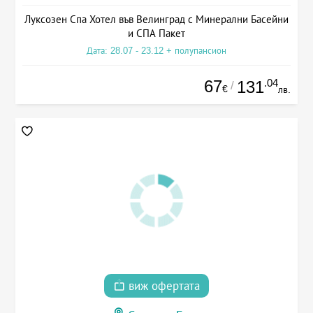
Луксозен Спа Хотел във Велинград с Минерални Басейни
и СПА Пакет
Дата: 28.07 - 23.12 + полупансион
67
.04
131
/
€
лв.
виж офертата