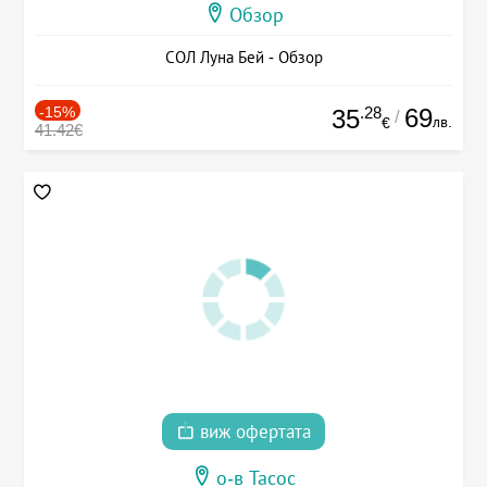
Обзор
СОЛ Луна Бей - Обзор
-15%
.28
69
35
/
лв.
€
41.42€
виж офертата
о-в Тасос