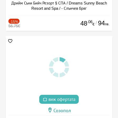
Дрийм Съни Бийч Резорт § СПА / Dreams Sunny Beach
Resort and Spa / - Слънчев бряг
-15%
.06
94
48
/
лв.
€
56.75€
виж офертата
Созопол