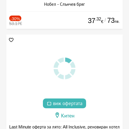
Нобел - Слънчев бряг
-30%
.32
73
37
/
лв.
€
53.17€
виж офертата
Китен
Last Minute оферта за лято: All Inclusive, реновиран хотел