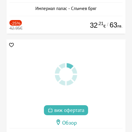
Империал палас - Слънчев бряг
-25%
.21
63
32
/
лв.
€
42.95€
виж офертата
Обзор