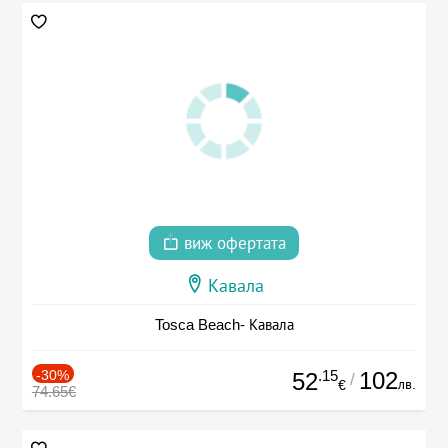
виж офертата
Кавала
Tosca Beach- Кавала
-30%
.15
102
52
/
лв.
€
74.65€