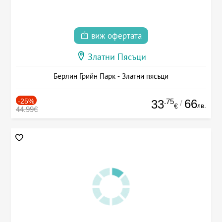
виж офертата
Златни Пясъци
Берлин Грийн Парк - Златни пясъци
-25%
.75
66
33
/
лв.
€
44.99€