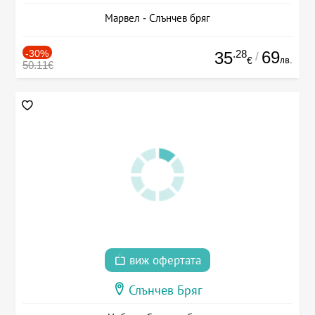
Марвел - Слънчев бряг
-30%
.28
69
35
/
лв.
€
50.11€
виж офертата
Слънчев Бряг