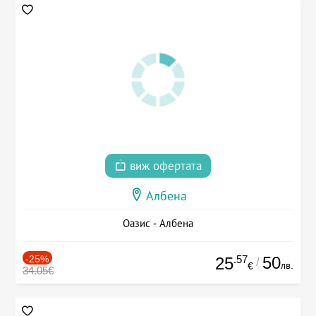
виж офертата
Албена
Оазис - Албена
-25%
.57
50
25
/
лв.
€
34.05€