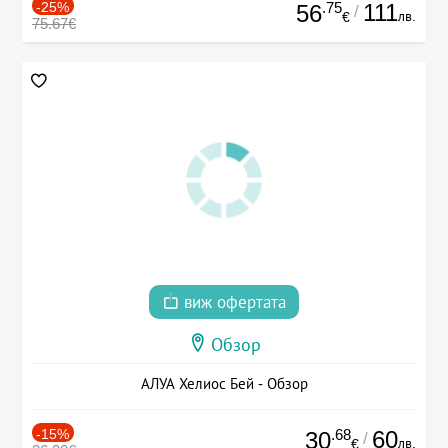
-25%
.75
111
56
/
лв.
€
75.67€
виж офертата
Обзор
АЛУА Хелиос Бей - Обзор
-15%
.68
60
30
/
лв.
€