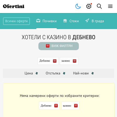
Ofertini
Почивки
Стоки
В града
Всички оферти
ХОТЕЛИ С КАЗИНО В
ДЕБНЕВО
ВИЖ ФИЛТРИ
Дебнево
казино
Цена
Отстъпка
Най-нови
Няма намерени оферти по избраните критерии:
Дебнево
казино