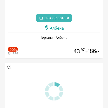
виж офертата
Албена
Гергана - Албена
-20%
.97
86
43
/
лв.
€
54.66€