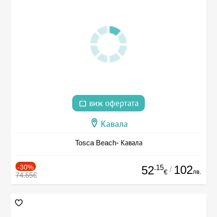
виж офертата
Кавала
Tosca Beach- Кавала
-30%
.15
102
52
/
лв.
€
74.65€