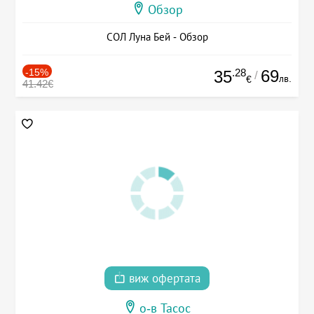
Обзор
СОЛ Луна Бей - Обзор
-15%
.28
69
35
/
лв.
€
41.42€
виж офертата
о-в Тасос