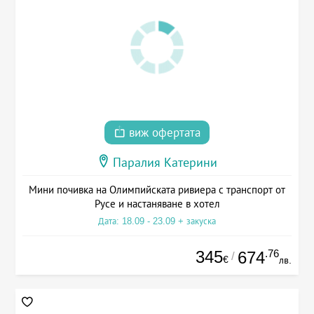
виж офертата
Паралия Катерини
Мини почивка на Олимпийската ривиера с транспорт от
Русе и настаняване в хотел
Дата: 18.09 - 23.09 + закуска
345
.76
674
/
€
лв.