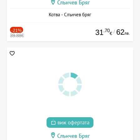
Слънчев Бряг
Котва - Слънчев бряг
-21%
.70
62
31
/
лв.
€
39.88€
виж офертата
Слънчев Бряг