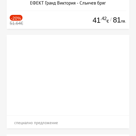
ЕФЕКТ Гранд Виктория - Слънчев бряг
-20%
.42
81
41
/
лв.
€
51.64€
специално предложение