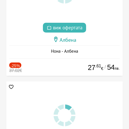
виж офертата
Албена
Нона - Албена
-25%
.61
54
27
/
лв.
€
37.02€