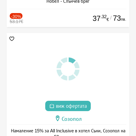
Нобел - Слънчев бряг
-30%
.32
73
37
/
лв.
€
53.17€
виж офертата
Созопол
Намаление 15% за All Inclusive в хотел Съни, Созопол на