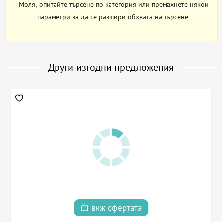
Моля, опитайте търсене по категория или премахнете някои
параметри за да се разшири обхвата на търсене.
Други изгодни предложения
виж офертата