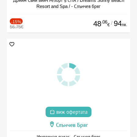
Дрийм Съни Бийч Резорт § СПА / Dreams Sunny Beach
Resort and Spa / - Слънчев бряг
-15%
.06
94
48
/
лв.
€
56.75€
виж офертата
Слънчев Бряг
Империал палас - Слънчев бряг