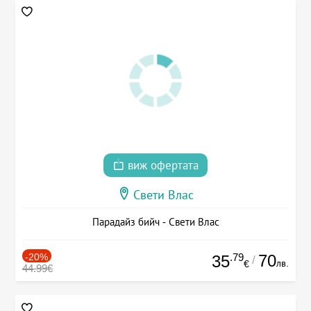
виж офертата
Свети Влас
Парадайз бийч - Свети Влас
-20%
.79
70
35
/
лв.
€
44.99€