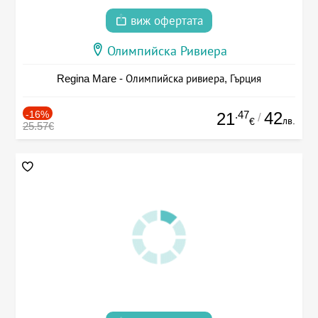
виж офертата
Олимпийска Ривиера
Regina Mare - Олимпийска ривиера, Гърция
-16%
.47
42
21
/
лв.
€
25.57€