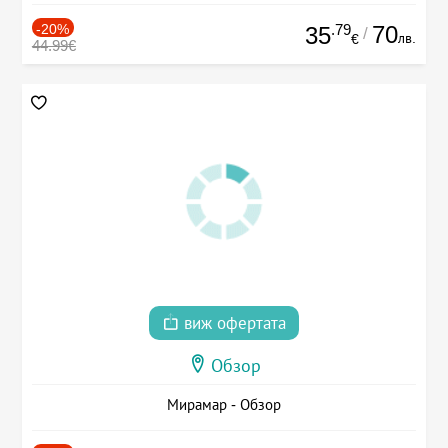
-20%
.79
70
35
/
лв.
€
44.99€
виж офертата
Обзор
Мирамар - Обзор