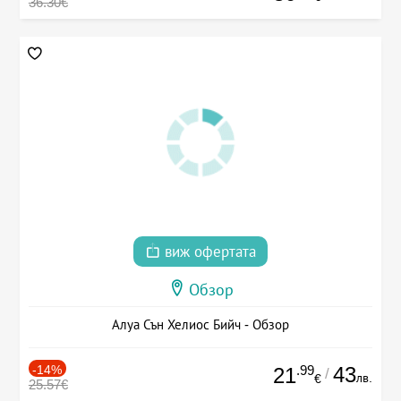
36.30€
виж офертата
Обзор
Алуа Сън Хелиос Бийч - Обзор
-14%
.99
43
21
/
лв.
€
25.57€