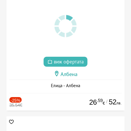
виж офертата
Албена
Елица - Албена
-25%
.59
52
26
/
лв.
€
35.54€