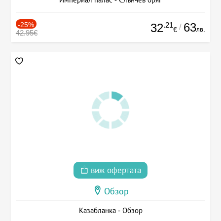
-25%
.21
63
32
/
лв.
€
42.95€
виж офертата
Обзор
Казабланка - Обзор