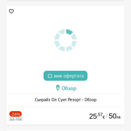
виж офертата
Обзор
Сънрайз Ол Суит Резорт - Обзор
-24%
.57
50
25
/
лв.
€
33.75€