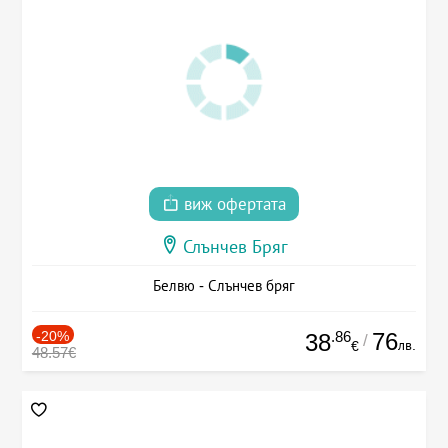
виж офертата
Слънчев Бряг
Белвю - Слънчев бряг
-20%
.86
76
38
/
лв.
€
48.57€