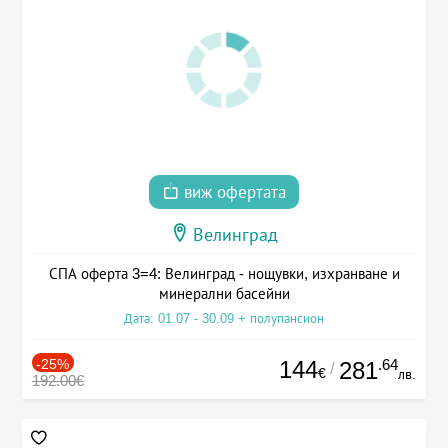
виж офертата
Велинград
СПА оферта 3=4: Велинград - нощувки, изхранване и
минерални басейни
Дата: 01.07 - 30.09 + полупансион
-25%
144
.64
281
/
€
лв.
192.00€