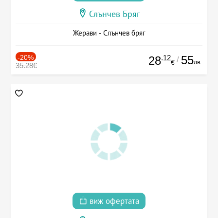
Слънчев Бряг
Жерави - Слънчев бряг
-20%
.12
55
28
/
лв.
€
35.28€
виж офертата