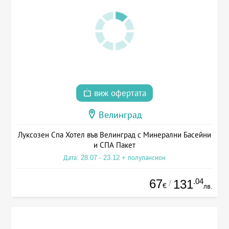
виж офертата
Велинград
Луксозен Спа Хотел във Велинград с Минерални Басейни
и СПА Пакет
Дата: 28.07 - 23.12 + полупансион
67
.04
131
/
€
лв.