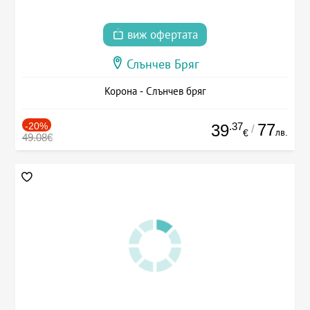
виж офертата
Слънчев Бряг
Корона - Слънчев бряг
-20%
.37
77
39
/
лв.
€
49.08€