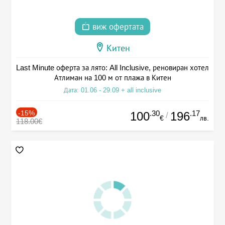
виж офертата
Китен
Last Minute оферта за лято: All Inclusive, реновиран хотел
Атлиман на 100 м от плажа в Китен
Дата: 01.06 - 29.09 + all inclusive
-15%
.30
.17
100
196
/
€
лв.
118.00€