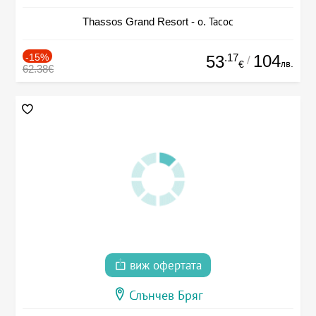
Thassos Grand Resort - о. Тасос
-15%
.17
104
53
/
лв.
€
62.38€
виж офертата
Слънчев Бряг