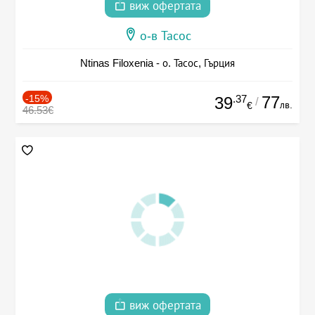
виж офертата
о-в Тасос
Ntinas Filoxenia - о. Тасос, Гърция
-15%
.37
77
39
/
лв.
€
46.53€
виж офертата