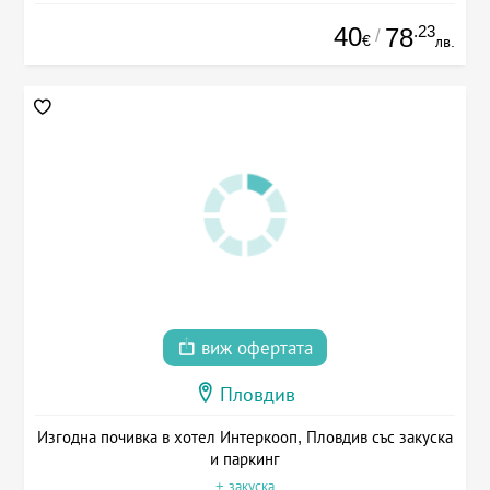
40
.23
78
/
€
лв.
виж офертата
Пловдив
Изгодна почивка в хотел Интеркооп, Пловдив със закуска
и паркинг
+ закуска