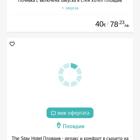
Почивка с включена закуска в Стей хотел Пловдив
+ закуска
40
.23
78
/
€
лв.
виж офертата
Пловдив
The Stay Hotel Пловдив - релакс и комфорт в сърцето на