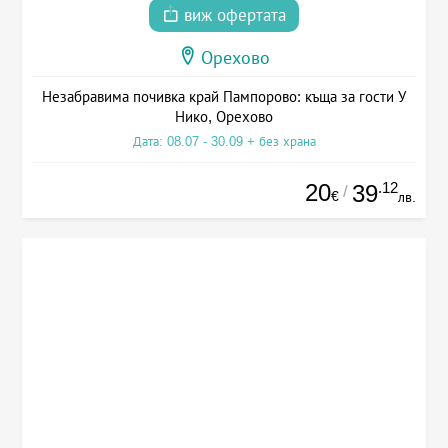
виж офертата
Орехово
Незабравима почивка край Пампорово: къща за гости У
Нико, Орехово
Дата: 08.07 - 30.09 + без храна
20
.12
39
/
€
лв.