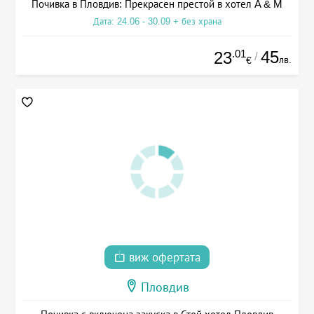
Почивка в Пловдив: Прекрасен престой в хотел A & M
Дата: 24.06 - 30.09 + без храна
.01
45
23
/
лв.
€
виж офертата
Пловдив