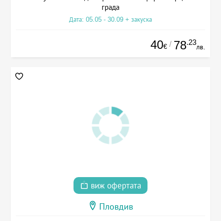
града
Дата: 05.05 - 30.09 + закуска
40
.23
78
/
€
лв.
виж офертата
Пловдив