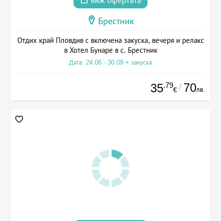
виж офертата
Брестник
Отдих край Пловдив с включена закуска, вечеря и релакс
в Хотел Бунаре в с. Брестник
Дата: 24.06 - 30.09 + закуска
.79
70
35
/
лв.
€