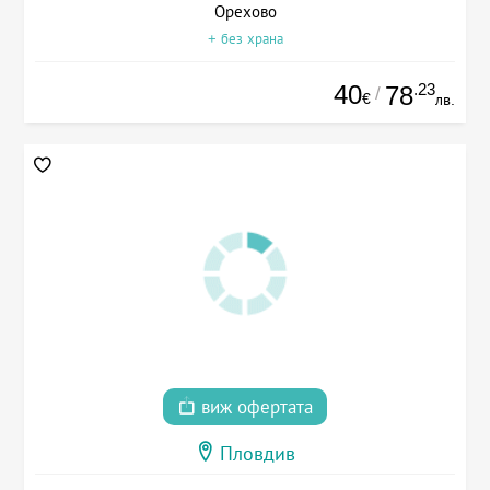
Орехово
+ без храна
40
.23
78
/
€
лв.
виж офертата
Пловдив