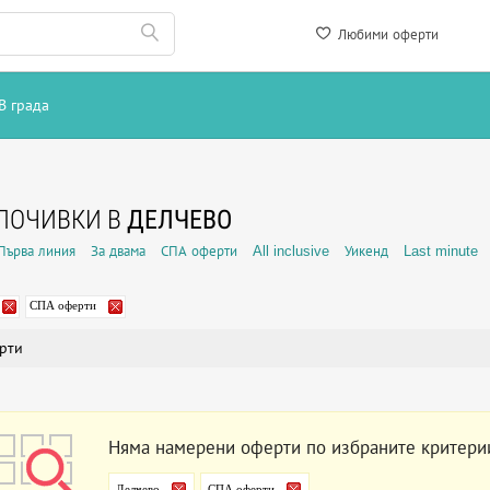
Любими оферти
В града
ПОЧИВКИ В
ДЕЛЧЕВО
Първа линия
За двама
СПА оферти
All inclusive
Уикенд
Last minute
СПА оферти
рти
Няма намерени оферти по избраните критери
Делчево
СПА оферти