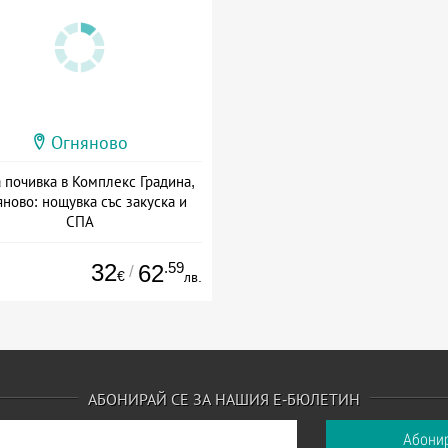
Огняново
 почивка в Комплекс Градина,
ново: нощувка със закуска и
СПА
+ закуска
32
.59
62
/
€
лв.
АБОНИРАЙ СЕ ЗА НАШИЯ Е-БЮЛЕТИН