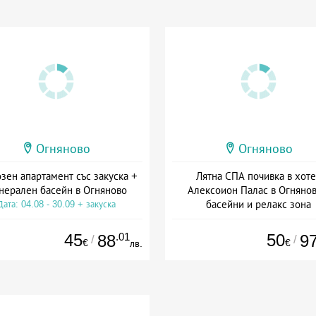
Огняново
Огняново
зен апартамент със закуска +
Лятна СПА почивка в хот
нерален басейн в Огняново
Алексоион Палас в Огнянов
басейни и релакс зона
Дата: 04.08 - 30.09 + закуска
+ полупансион
45
.01
50
88
9
/
/
€
€
лв.