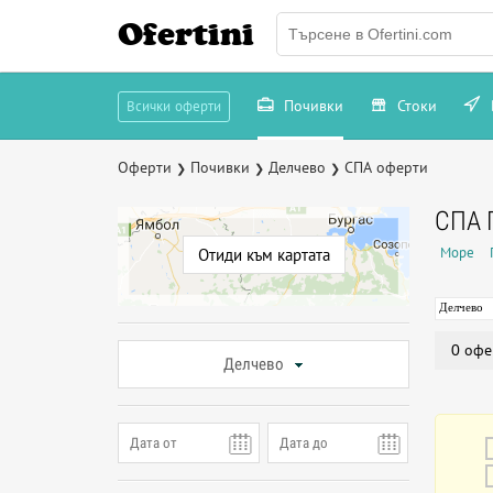
Ofertini
Почивки
Стоки
Всички оферти
Оферти
Почивки
Делчево
СПА оферти
❯
❯
❯
СПА 
Море
Отиди към картата
Делчево
0 офе
Делчево