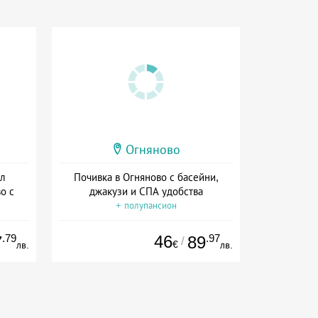
Огняново
ел
Почивка в Огняново с басейни,
о с
джакузи и СПА удобства
+ полупансион
.79
46
.97
7
89
/
€
лв.
лв.