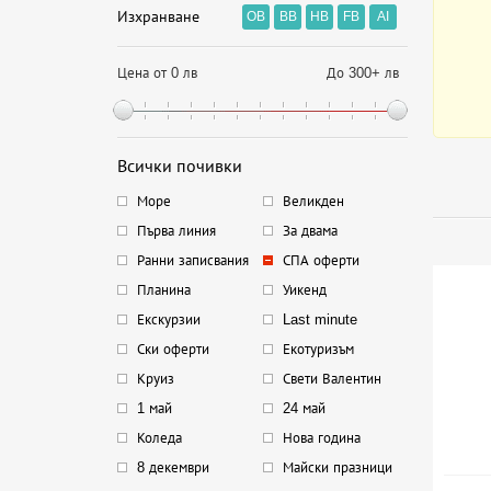
Изхранване
OB
BB
HB
FB
AI
Цена от 0 лв
До 300+ лв
Всички почивки
Море
Великден
Първа линия
За двама
Ранни записвания
СПА оферти
Планина
Уикенд
Екскурзии
Last minute
Ски оферти
Екотуризъм
Круиз
Свети Валентин
1 май
24 май
Коледа
Нова година
8 декември
Майски празници