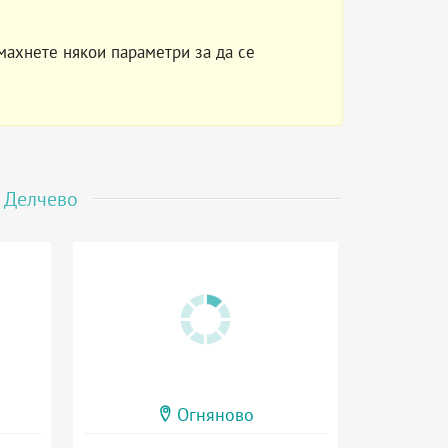
махнете някои параметри за да се
о
Делчево
Огняново