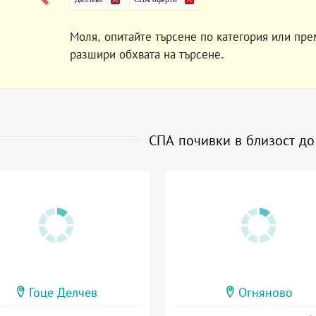
Моля, опитайте търсене по категория или пре
разшири обхвата на търсене.
СПА почивки в близост д
Гоце Делчев
Огняново