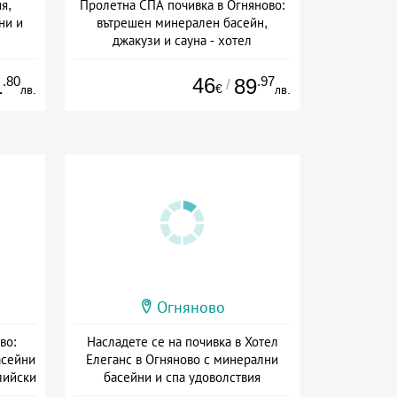
я,
Пролетна СПА почивка в Огняново:
ни и
вътрешен минерален басейн,
джакузи и сауна - хотел
Александрова къща
сион
Дата: 01.07 - 31.08 + полупансион
.80
46
.97
1
89
/
€
лв.
лв.
Огняново
во:
Насладете се на почивка в Хотел
асейни
Елеганс в Огняново с минерални
лийски
басейни и спа удоволствия
а
Дата: 01.07 - 30.09 + полупансион