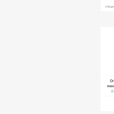
специ
Ог
мин
Да