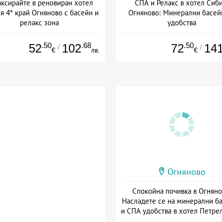
аксирайте в реновиран хотел
СПА и Релакс в хотел Сиби
я 4* край Огняново с басейн и
Огняново: Минерални басей
релакс зона
удобства
Дата: 05.08 - 31.08 + закуска
Дата: 09.06 - 20.12 + полупан
.50
.68
.50
52
102
72
14
/
/
€
лв.
€
Огняново
Спокойна почивка в Огняно
Насладете се на минерални б
и СПА удобства в хотел Петре
Дата: 01.05 - 30.09 + закуск