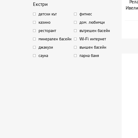
Рел
Екстри
Ивели
детски кът
фитнес
казино
дом. любимци
ресторант
вътрешен басейн
минерален басейн
Wi-Fi интернет
джакузи
външен басейн
сауна
парна баня