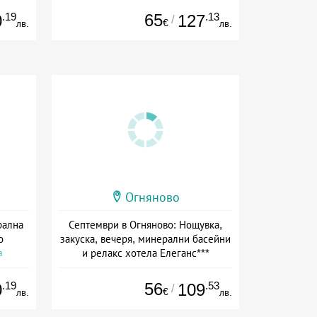
.19
65
.13
0
127
/
€
лв.
лв.
Огняново
рална
Септември в Огняново: Нощувка,
о
закуска, вечеря, минерални басейни
и релакс хотела Елеганс***
а
Дата: 01.09 - 30.09 + полупансион
.19
56
.53
0
109
/
€
лв.
лв.