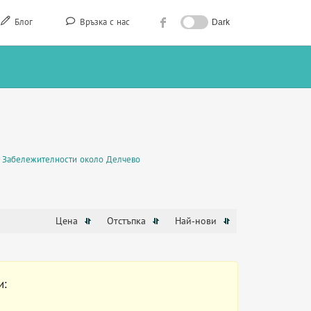
Блог
Връзка с нас
Dark
Забележителности около Делчево
Цена
Отстъпка
Най-нови
и: