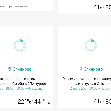
41
8
/
ално предложение
€
Огняново
Огняново
няново - почивка с външен
Релаксираща почивка с мине
ерален басейн в СПА курорт
вода и закуска в Огнянов
та: 18.06 - 30.09 + без храна
Дата: 01.09 - 30.09 + закуск
.50
.01
41
22
44
8
/
/
€
€
лв.