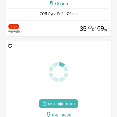
Обзор
СОЛ Луна Бей - Обзор
-15%
.28
69
35
/
лв.
€
41.42€
виж офертата
о-в Тасос