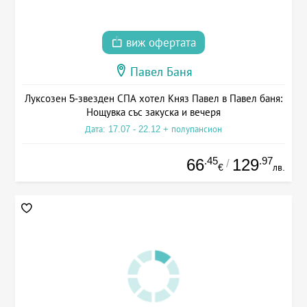
виж офертата
Павел Баня
Луксозен 5-звезден СПА хотел Княз Павел в Павел баня:
Нощувка със закуска и вечеря
Дата: 17.07 - 22.12 + полупансион
.45
.97
66
129
/
€
лв.