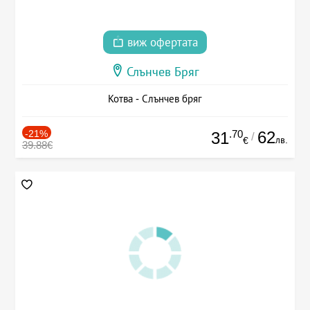
виж офертата
Слънчев Бряг
Котва - Слънчев бряг
-21%
.70
62
31
/
лв.
€
39.88€