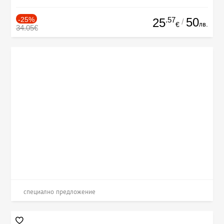
-25%
.57
50
25
/
лв.
€
34.05€
специално предложение