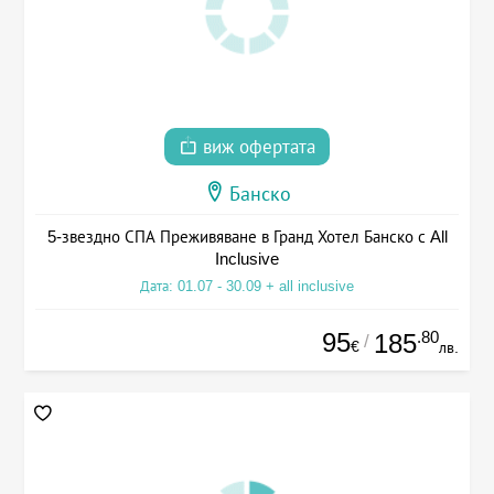
виж офертата
Банско
5-звездно СПА Преживяване в Гранд Хотел Банско с All
Inclusive
Дата: 01.07 - 30.09 + all inclusive
95
.80
185
/
€
лв.