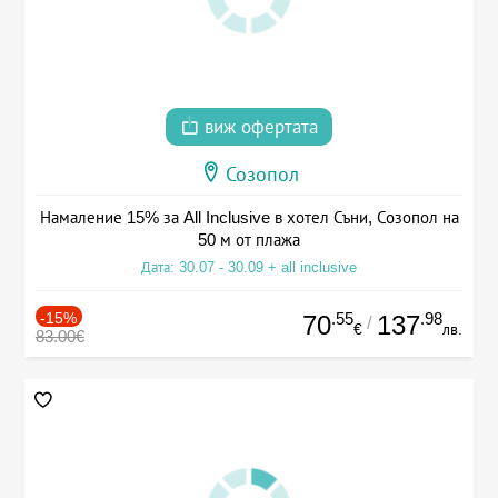
виж офертата
Созопол
Намаление 15% за All Inclusive в хотел Съни, Созопол на
50 м от плажа
Дата: 30.07 - 30.09 + all inclusive
-15%
.55
.98
70
137
/
€
лв.
83.00€