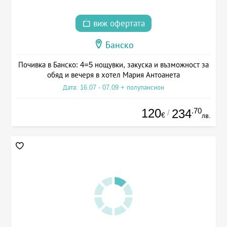
виж офертата
Банско
Почивка в Банско: 4=5 нощувки, закуска и възможност за
обяд и вечеря в хотел Мария Антоанета
Дата: 16.07 - 07.09 + полупансион
120
.70
234
/
€
лв.