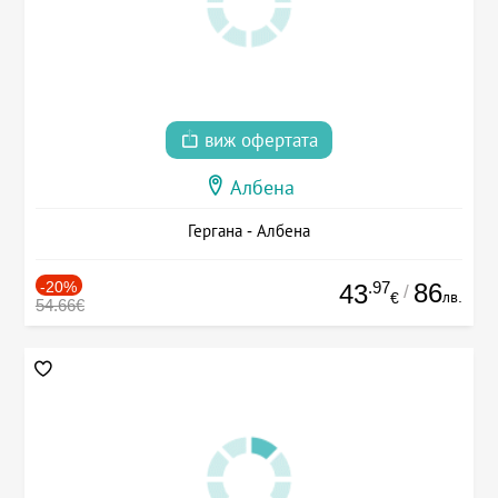
виж офертата
Албена
Гергана - Албена
-20%
.97
86
43
/
лв.
€
54.66€