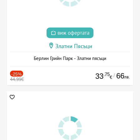
виж офертата
Златни Пясъци
Берлин Грийн Парк - Златни пясъци
-25%
.75
66
33
/
лв.
€
44.99€