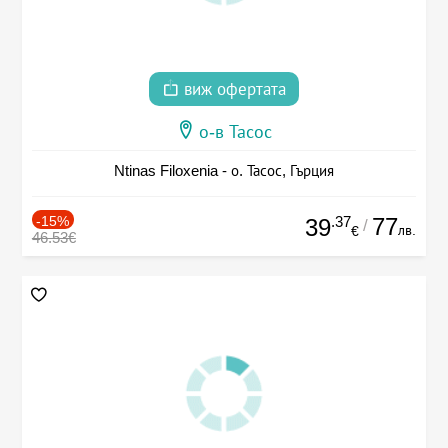
виж офертата
о-в Тасос
Ntinas Filoxenia - о. Тасос, Гърция
-15%
.37
77
39
/
лв.
€
46.53€