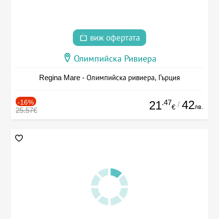
виж офертата
Олимпийска Ривиера
Regina Mare - Олимпийска ривиера, Гърция
-16%
.47
42
21
/
лв.
€
25.57€