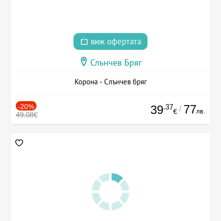
виж офертата
Слънчев Бряг
Корона - Слънчев бряг
-20%
.37
77
39
/
лв.
€
49.08€