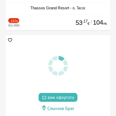
Thassos Grand Resort - о. Тасос
-15%
.17
104
53
/
лв.
€
62.38€
виж офертата
Слънчев Бряг