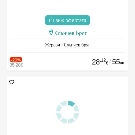
виж офертата
Слънчев Бряг
Жерави - Слънчев бряг
-20%
.12
55
28
/
лв.
€
35.28€