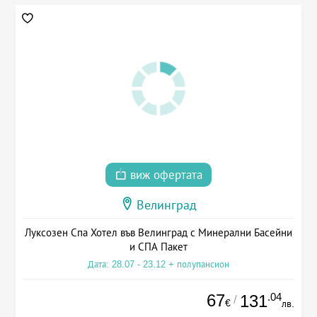
виж офертата
Велинград
Луксозен Спа Хотел във Велинград с Минерални Басейни
и СПА Пакет
Дата: 28.07 - 23.12 + полупансион
67
.04
131
/
€
лв.