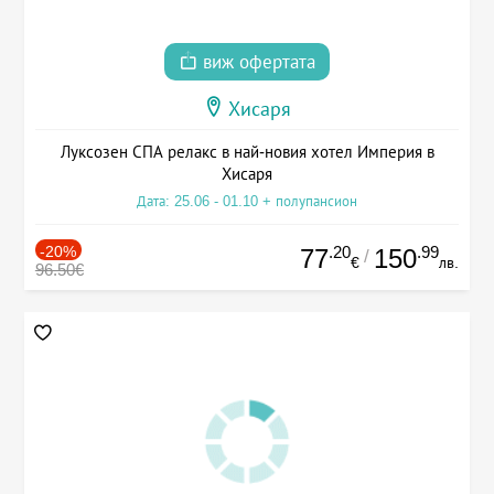
виж офертата
Хисаря
Луксозен СПА релакс в най-новия хотел Империя в
Хисаря
Дата: 25.06 - 01.10 + полупансион
-20%
.20
.99
77
150
/
€
лв.
96.50€