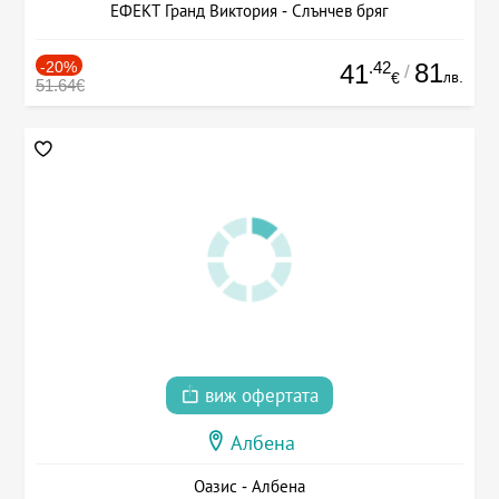
ЕФЕКТ Гранд Виктория - Слънчев бряг
-20%
.42
81
41
/
лв.
€
51.64€
виж офертата
Албена
Оазис - Албена