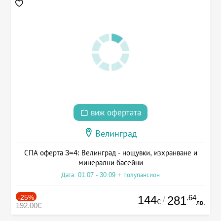
виж офертата
Велинград
СПА оферта 3=4: Велинград - нощувки, изхранване и
минерални басейни
Дата: 01.07 - 30.09 + полупансион
-25%
144
.64
281
/
€
лв.
192.00€