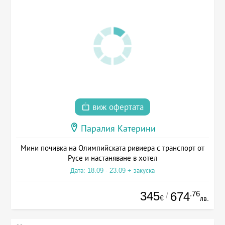
виж офертата
Паралия Катерини
Мини почивка на Олимпийската ривиера с транспорт от
Русе и настаняване в хотел
Дата: 18.09 - 23.09 + закуска
345
.76
674
/
€
лв.