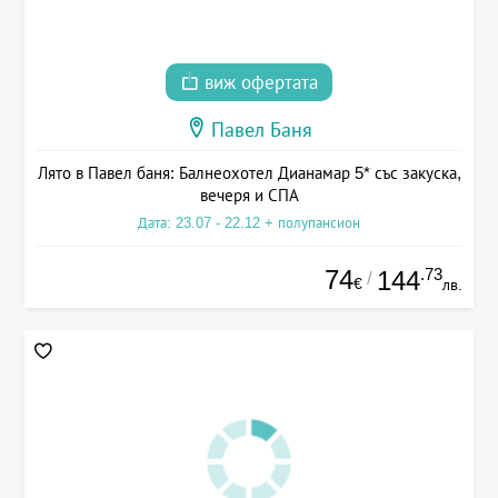
виж офертата
Павел Баня
Лято в Павел баня: Балнеохотел Дианамар 5* със закуска,
вечеря и СПА
Дата: 23.07 - 22.12 + полупансион
74
.73
144
/
€
лв.