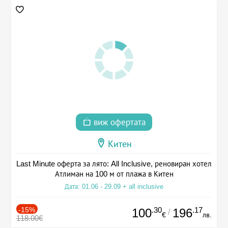
виж офертата
Китен
Last Minute оферта за лято: All Inclusive, реновиран хотел
Атлиман на 100 м от плажа в Китен
Дата: 01.06 - 29.09 + all inclusive
-15%
.30
.17
100
196
/
€
лв.
118.00€