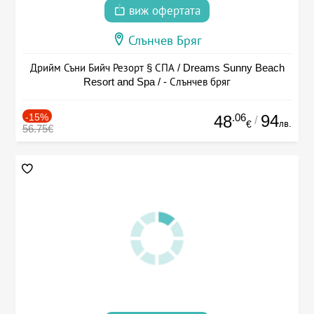
виж офертата
Слънчев Бряг
Дрийм Съни Бийч Резорт § СПА / Dreams Sunny Beach
Resort and Spa / - Слънчев бряг
-15%
.06
94
48
/
лв.
€
56.75€