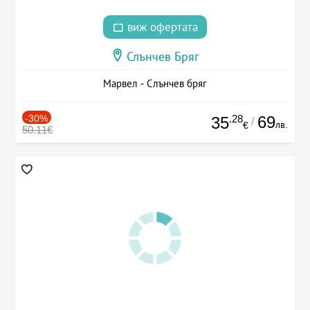
виж офертата
Слънчев Бряг
Марвел - Слънчев бряг
-30%
.28
69
35
/
лв.
€
50.11€