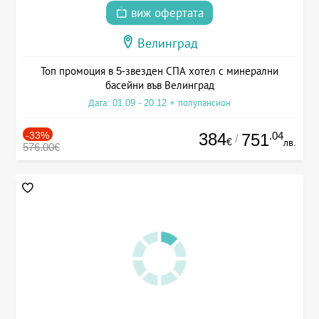
виж офертата
Велинград
Топ промоция в 5-звезден СПА хотел с минерални
басейни във Велинград
Дата: 01.09 - 20.12 + полупансион
-33%
384
.04
751
/
€
лв.
576.00€