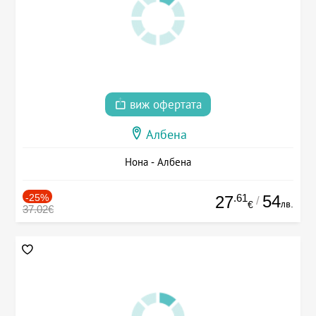
виж офертата
Албена
Нона - Албена
-25%
.61
54
27
/
лв.
€
37.02€