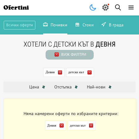
Ofertini
Почивки
Стоки
В града
Всички оферти
ХОТЕЛИ С ДЕТСКИ КЪТ В
ДЕВНЯ
ВИЖ ФИЛТРИ
Девня
детски кът
Цена
Отстъпка
Най-нови
Няма намерени оферти по избраните критерии:
Девня
детски кът