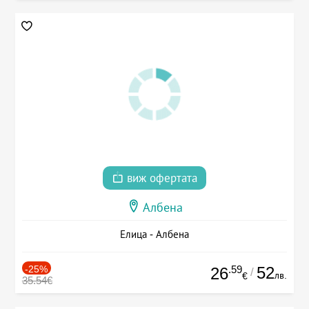
виж офертата
Албена
Елица - Албена
-25%
.59
52
26
/
лв.
€
35.54€