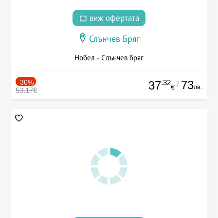
виж офертата
Слънчев Бряг
Нобел - Слънчев бряг
-30%
.32
73
37
/
лв.
€
53.17€