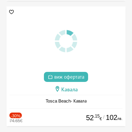
виж офертата
Кавала
Tosca Beach- Кавала
-30%
.15
102
52
/
лв.
€
74.65€