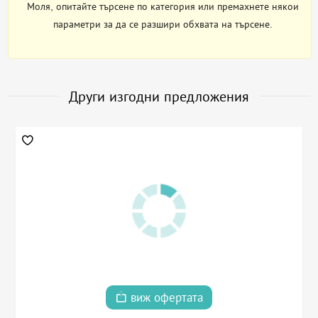
Моля, опитайте търсене по категория или премахнете някои
параметри за да се разшири обхвата на търсене.
Други изгодни предложения
виж офертата