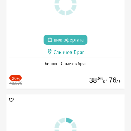
виж офертата
Слънчев Бряг
Белвю - Слънчев бряг
-20%
.86
76
38
/
лв.
€
48.57€