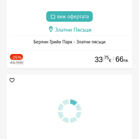
виж офертата
Златни Пясъци
Берлин Грийн Парк - Златни пясъци
-25%
.75
66
33
/
лв.
€
44.99€