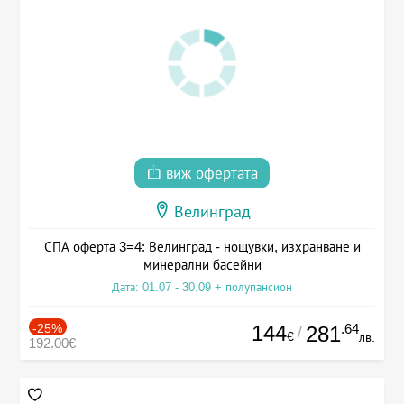
виж офертата
Велинград
СПА оферта 3=4: Велинград - нощувки, изхранване и
минерални басейни
Дата: 01.07 - 30.09 + полупансион
-25%
144
.64
281
/
€
лв.
192.00€