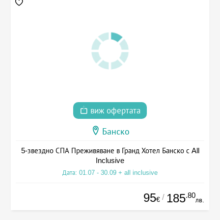
виж офертата
Банско
5-звездно СПА Преживяване в Гранд Хотел Банско с All
Inclusive
Дата: 01.07 - 30.09 + all inclusive
95
.80
185
/
€
лв.