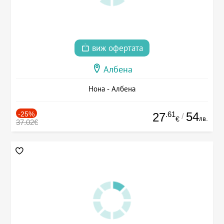
виж офертата
Албена
Нона - Албена
-25%
.61
54
27
/
лв.
€
37.02€