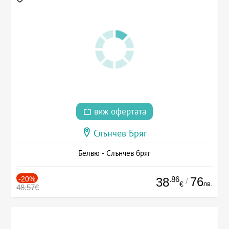
виж офертата
Слънчев Бряг
Белвю - Слънчев бряг
-20%
.86
76
38
/
лв.
€
48.57€