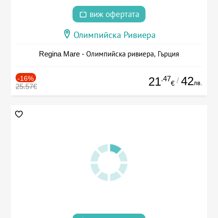
виж офертата
Олимпийска Ривиера
Regina Mare - Олимпийска ривиера, Гърция
-16%
.47
42
21
/
лв.
€
25.57€