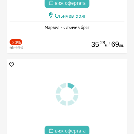
виж офертата
Слънчев Бряг
Марвел - Слънчев бряг
-30%
.28
69
35
/
лв.
€
50.11€
виж офертата