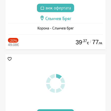
виж офертата
Слънчев Бряг
Корона - Слънчев бряг
-20%
.37
77
39
/
лв.
€
49.08€