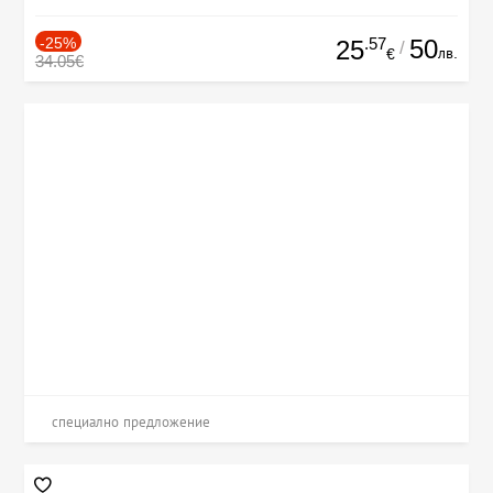
-25%
.57
50
25
/
лв.
€
34.05€
специално предложение