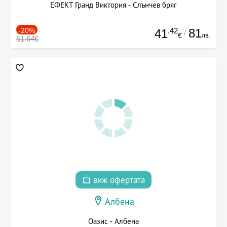
ЕФЕКТ Гранд Виктория - Слънчев бряг
-20%
.42
81
41
/
лв.
€
51.64€
виж офертата
Албена
Оазис - Албена