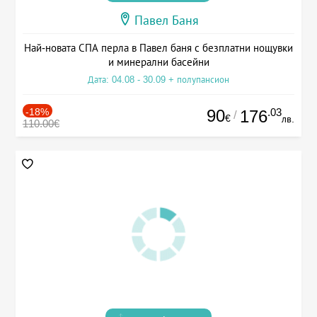
Павел Баня
Най-новата СПА перла в Павел баня с безплатни нощувки
и минерални басейни
Дата: 04.08 - 30.09 + полупансион
-18%
90
.03
176
/
€
лв.
110.00€