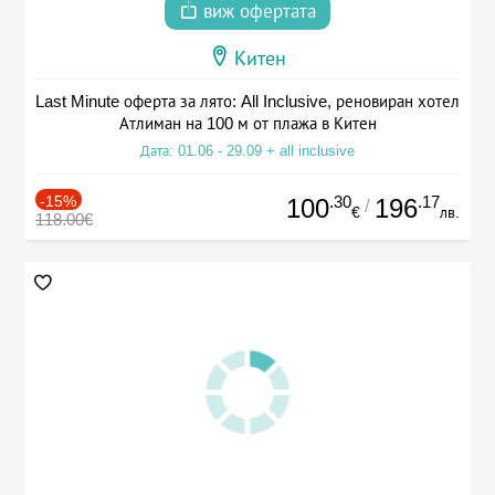
виж офертата
Китен
Last Minute оферта за лято: All Inclusive, реновиран хотел
Атлиман на 100 м от плажа в Китен
Дата: 01.06 - 29.09 + all inclusive
-15%
.30
.17
100
196
/
€
лв.
118.00€