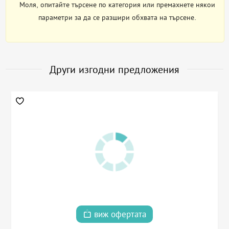
Моля, опитайте търсене по категория или премахнете някои
параметри за да се разшири обхвата на търсене.
Други изгодни предложения
виж офертата