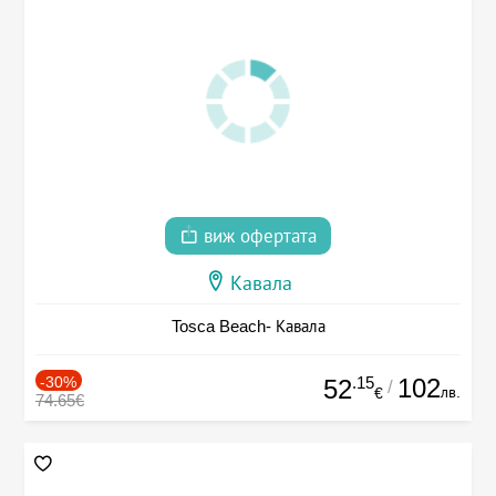
виж офертата
Кавала
Tosca Beach- Кавала
-30%
.15
102
52
/
лв.
€
74.65€