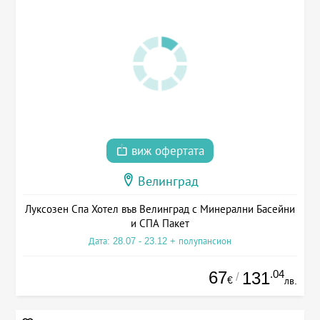
виж офертата
Велинград
Луксозен Спа Хотел във Велинград с Минерални Басейни
и СПА Пакет
Дата: 28.07 - 23.12 + полупансион
67
.04
131
/
€
лв.