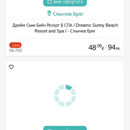
виж офертата
Слънчев Бряг
Дрийм Съни Бийч Резорт § СПА / Dreams Sunny Beach
Resort and Spa / - Слънчев бряг
-15%
.06
94
48
/
лв.
€
56.75€