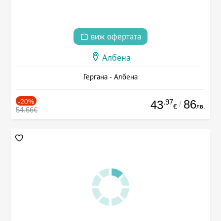
виж офертата
Албена
Гергана - Албена
-20%
.97
86
43
/
лв.
€
54.66€