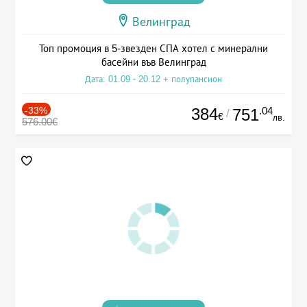
Велинград
Топ промоция в 5-звезден СПА хотел с минерални
басейни във Велинград
Дата: 01.09 - 20.12 + полупансион
-33%
384
.04
751
/
€
лв.
576.00€