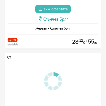
виж офертата
Слънчев Бряг
Жерави - Слънчев бряг
-20%
.12
55
28
/
лв.
€
35.28€