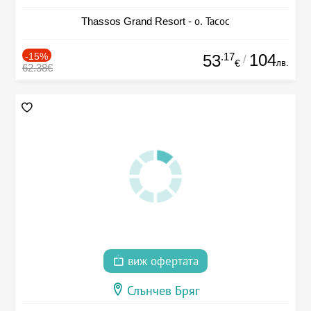
Thassos Grand Resort - о. Тасос
-15%
.17
104
53
/
лв.
€
62.38€
виж офертата
Слънчев Бряг