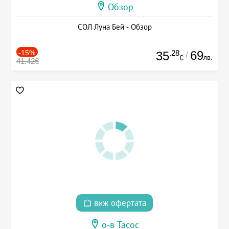
Обзор
СОЛ Луна Бей - Обзор
-15%
.28
69
35
/
лв.
€
41.42€
виж офертата
о-в Тасос