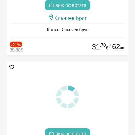
виж офертата
Слънчев Бряг
Котва - Слънчев бряг
-21%
.70
62
31
/
лв.
€
39.88€
виж офертата