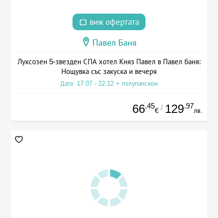
виж офертата
Павел Баня
Луксозен 5-звезден СПА хотел Княз Павел в Павел баня:
Нощувка със закуска и вечеря
Дата: 17.07 - 22.12 + полупансион
.45
.97
66
129
/
€
лв.