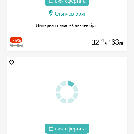
виж офертата
Слънчев Бряг
Империал палас - Слънчев бряг
-25%
.21
63
32
/
лв.
€
42.95€
виж офертата