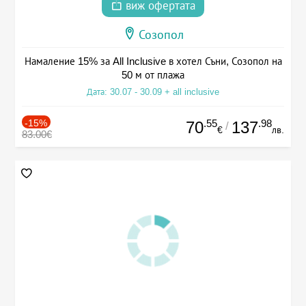
виж офертата
Созопол
Намаление 15% за All Inclusive в хотел Съни, Созопол на
50 м от плажа
Дата: 30.07 - 30.09 + all inclusive
-15%
.55
.98
70
137
/
€
лв.
83.00€