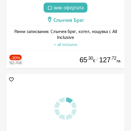
виж офертата
Слънчев Бряг
Ранни записвания: Слънчев бряг, хотел, нощувка с All
Inclusive
+ all inclusive
-30%
.30
.72
65
127
/
€
лв.
92.70€