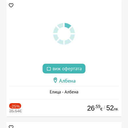
виж офертата
Албена
Елица - Албена
-25%
.59
52
26
/
лв.
€
35.54€