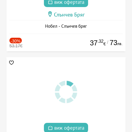
виж офертата
Слънчев Бряг
Нобел - Слънчев бряг
-30%
.32
73
37
/
лв.
€
53.17€
виж офертата