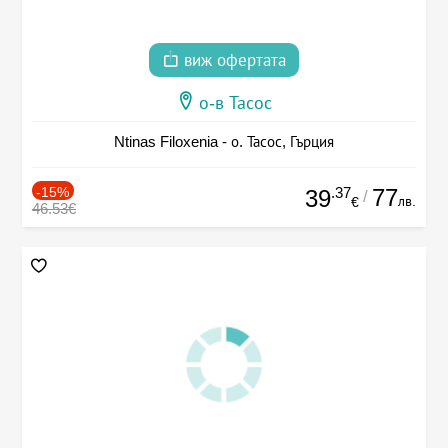
виж офертата
о-в Тасос
Ntinas Filoxenia - о. Тасос, Гърция
-15%
.37
77
39
/
лв.
€
46.53€