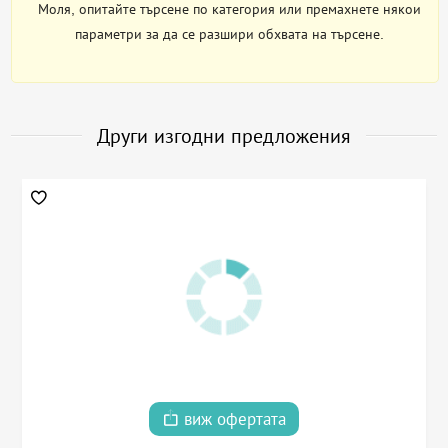
Моля, опитайте търсене по категория или премахнете някои
параметри за да се разшири обхвата на търсене.
Други изгодни предложения
виж офертата