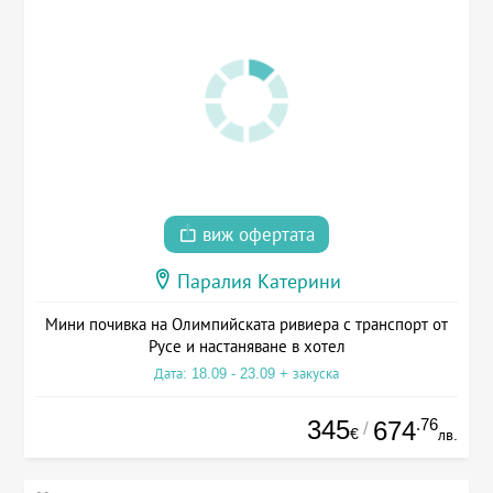
виж офертата
Паралия Катерини
Мини почивка на Олимпийската ривиера с транспорт от
Русе и настаняване в хотел
Дата: 18.09 - 23.09 + закуска
345
.76
674
/
€
лв.