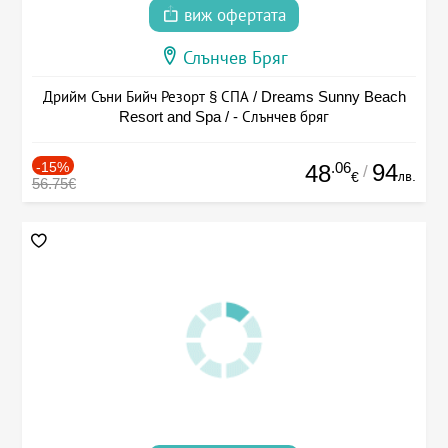
виж офертата
Слънчев Бряг
Дрийм Съни Бийч Резорт § СПА / Dreams Sunny Beach
Resort and Spa / - Слънчев бряг
-15%
.06
94
48
/
лв.
€
56.75€