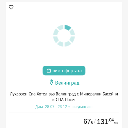
виж офертата
Велинград
Луксозен Спа Хотел във Велинград с Минерални Басейни
и СПА Пакет
Дата: 28.07 - 23.12 + полупансион
67
.04
131
/
€
лв.