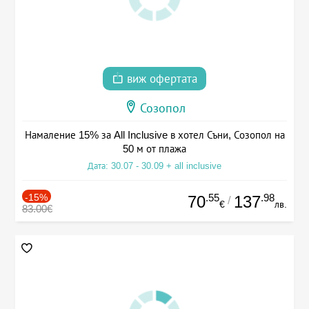
виж офертата
Созопол
Намаление 15% за All Inclusive в хотел Съни, Созопол на
50 м от плажа
Дата: 30.07 - 30.09 + all inclusive
-15%
.55
.98
70
137
/
€
лв.
83.00€