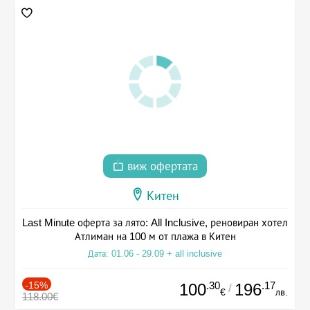
виж офертата
Китен
Last Minute оферта за лято: All Inclusive, реновиран хотел
Атлиман на 100 м от плажа в Китен
Дата: 01.06 - 29.09 + all inclusive
-15%
.30
.17
100
196
/
€
лв.
118.00€