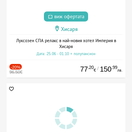
виж офертата
Хисаря
Луксозен СПА релакс в най-новия хотел Империя в
Хисаря
Дата: 25.06 - 01.10 + полупансион
-20%
.20
.99
77
150
/
€
лв.
96.50€