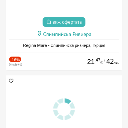
виж офертата
Олимпийска Ривиера
Regina Mare - Олимпийска ривиера, Гърция
-16%
.47
42
21
/
лв.
€
25.57€