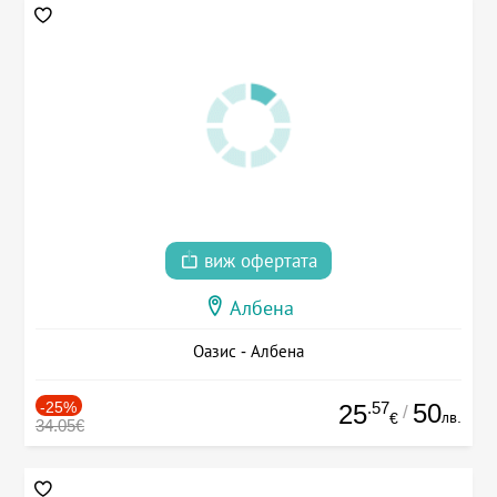
виж офертата
Албена
Оазис - Албена
-25%
.57
50
25
/
лв.
€
34.05€