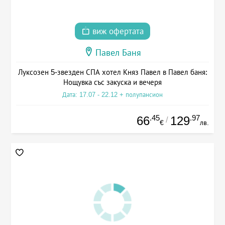
виж офертата
Павел Баня
Луксозен 5-звезден СПА хотел Княз Павел в Павел баня:
Нощувка със закуска и вечеря
Дата: 17.07 - 22.12 + полупансион
.45
.97
66
129
/
€
лв.