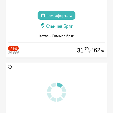
виж офертата
Слънчев Бряг
Котва - Слънчев бряг
-21%
.70
62
31
/
лв.
€
39.88€