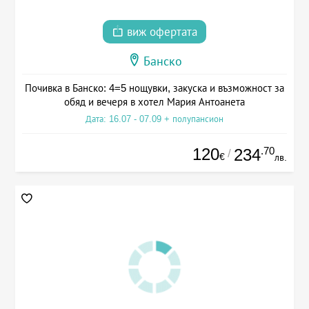
виж офертата
Банско
Почивка в Банско: 4=5 нощувки, закуска и възможност за
обяд и вечеря в хотел Мария Антоанета
Дата: 16.07 - 07.09 + полупансион
120
.70
234
/
€
лв.