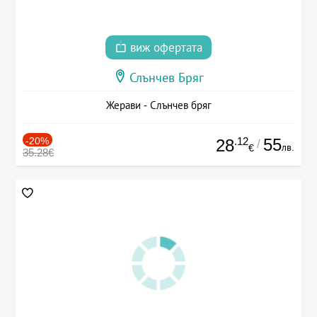
виж офертата
Слънчев Бряг
Жерави - Слънчев бряг
-20%
.12
55
28
/
лв.
€
35.28€