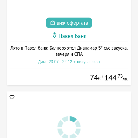
виж офертата
Павел Баня
Лято в Павел баня: Балнеохотел Дианамар 5* със закуска,
вечеря и СПА
Дата: 23.07 - 22.12 + полупансион
74
.73
144
/
€
лв.