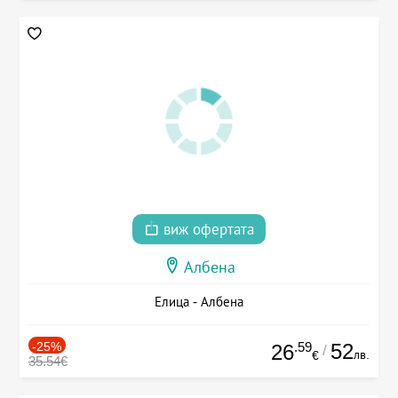
виж офертата
Албена
Елица - Албена
-25%
.59
52
26
/
лв.
€
35.54€