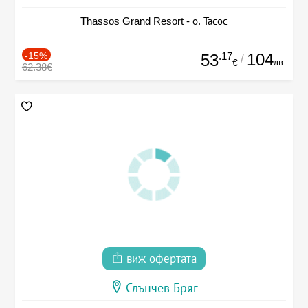
Thassos Grand Resort - о. Тасос
-15%
.17
104
53
/
лв.
€
62.38€
виж офертата
Слънчев Бряг