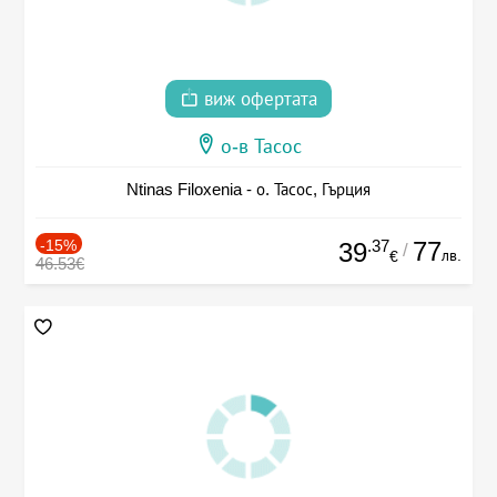
виж офертата
о-в Тасос
Ntinas Filoxenia - о. Тасос, Гърция
-15%
.37
77
39
/
лв.
€
46.53€