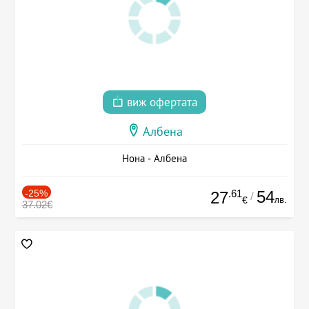
виж офертата
Албена
Нона - Албена
-25%
.61
54
27
/
лв.
€
37.02€