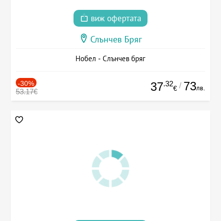
виж офертата
Слънчев Бряг
Нобел - Слънчев бряг
-30%
.32
73
37
/
лв.
€
53.17€