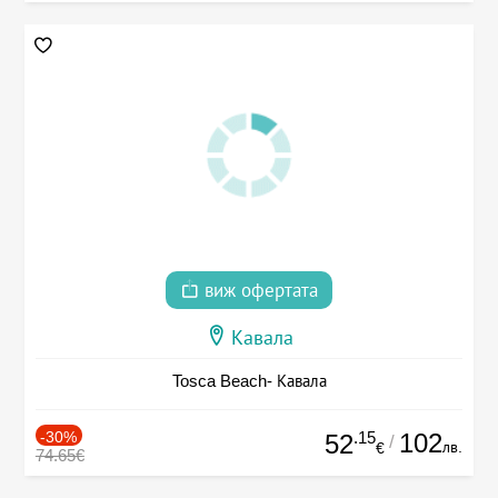
виж офертата
Кавала
Tosca Beach- Кавала
-30%
.15
102
52
/
лв.
€
74.65€