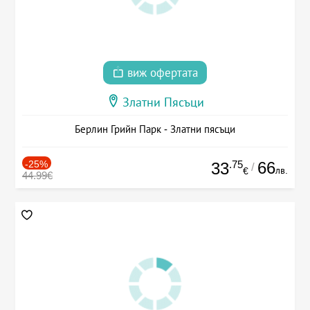
виж офертата
Златни Пясъци
Берлин Грийн Парк - Златни пясъци
-25%
.75
66
33
/
лв.
€
44.99€