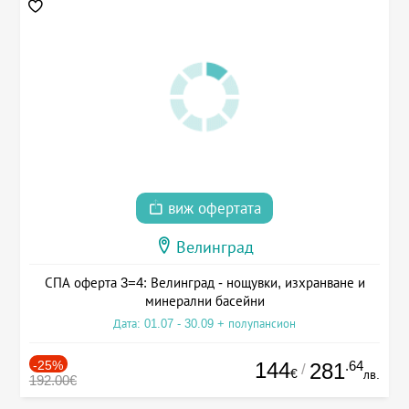
виж офертата
Велинград
СПА оферта 3=4: Велинград - нощувки, изхранване и
минерални басейни
Дата: 01.07 - 30.09 + полупансион
-25%
144
.64
281
/
€
лв.
192.00€