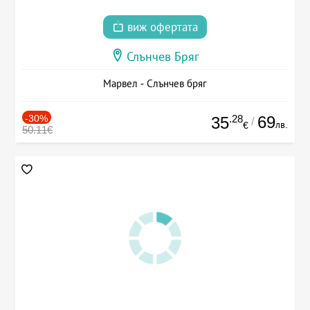
виж офертата
Слънчев Бряг
Марвел - Слънчев бряг
-30%
.28
69
35
/
лв.
€
50.11€