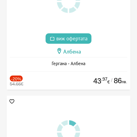
виж офертата
Албена
Гергана - Албена
-20%
.97
86
43
/
лв.
€
54.66€