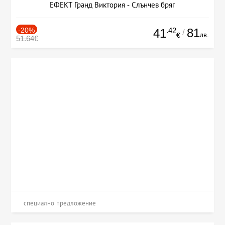
ЕФЕКТ Гранд Виктория - Слънчев бряг
-20%
.42
81
41
/
лв.
€
51.64€
специално предложение