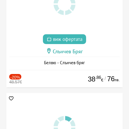
виж офертата
Слънчев Бряг
Белвю - Слънчев бряг
-20%
.86
76
38
/
лв.
€
48.57€