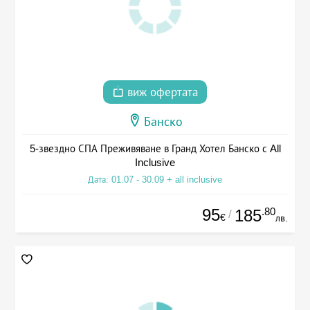
виж офертата
Банско
5-звездно СПА Преживяване в Гранд Хотел Банско с All
Inclusive
Дата: 01.07 - 30.09 + all inclusive
95
.80
185
/
€
лв.