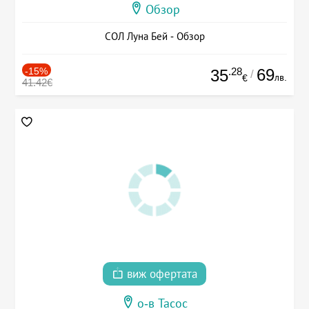
Обзор
СОЛ Луна Бей - Обзор
-15%
.28
69
35
/
лв.
€
41.42€
виж офертата
о-в Тасос