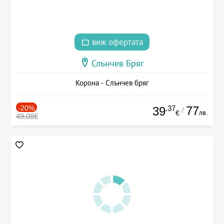
виж офертата
Слънчев Бряг
Корона - Слънчев бряг
-20%
.37
77
39
/
лв.
€
49.08€