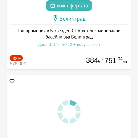
виж офертата
Велинград
Топ промоция в 5-звезден СПА хотел с минерални
басейни във Велинград
Дата: 01.09 - 20.12 + полупансион
-33%
384
.04
751
/
€
лв.
576.00€