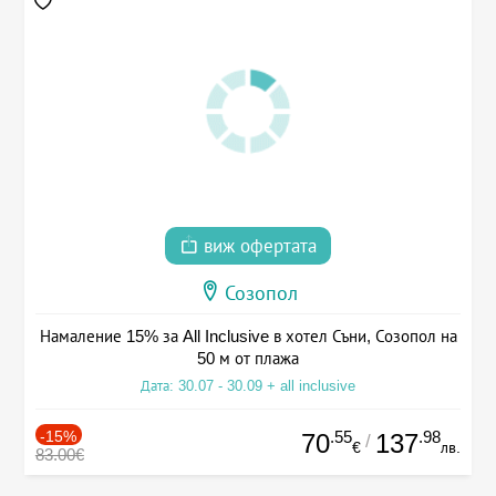
виж офертата
Созопол
Намаление 15% за All Inclusive в хотел Съни, Созопол на
50 м от плажа
Дата: 30.07 - 30.09 + all inclusive
-15%
.55
.98
70
137
/
€
лв.
83.00€