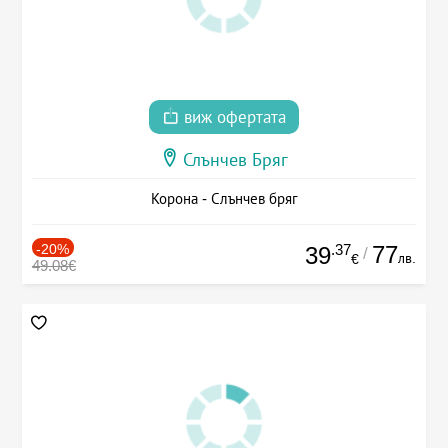
виж офертата
Слънчев Бряг
Корона - Слънчев бряг
-20%
.37
77
39
/
лв.
€
49.08€