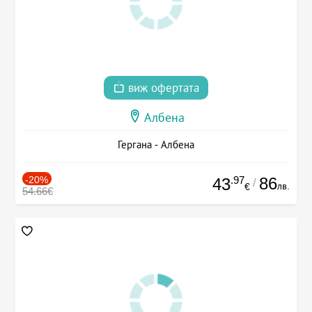
виж офертата
Албена
Гергана - Албена
-20%
.97
86
43
/
лв.
€
54.66€