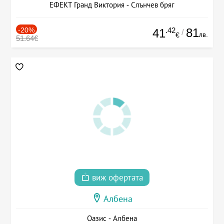
ЕФЕКТ Гранд Виктория - Слънчев бряг
-20%
.42
81
41
/
лв.
€
51.64€
виж офертата
Албена
Оазис - Албена