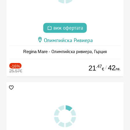
виж офертата
Олимпийска Ривиера
Regina Mare - Олимпийска ривиера, Гърция
-16%
.47
42
21
/
лв.
€
25.57€