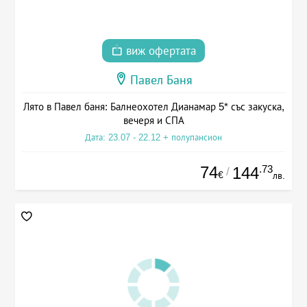
виж офертата
Павел Баня
Лято в Павел баня: Балнеохотел Дианамар 5* със закуска,
вечеря и СПА
Дата: 23.07 - 22.12 + полупансион
74
.73
144
/
€
лв.