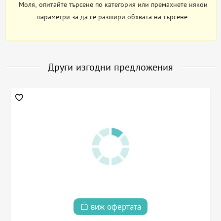
Моля, опитайте търсене по категория или премахнете някои
параметри за да се разшири обхвата на търсене.
Други изгодни предложения
виж офертата