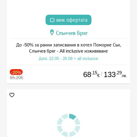
виж офертата
Слънчев Бряг
До -50% за ранни записвания в хотел Поморие Сън,
Слънчев бряг - All inclusive изживяване
Дата: 22.05 - 26.09 + all inclusive
-20%
.15
.29
68
133
/
€
лв.
85.20€