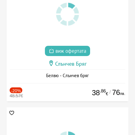
виж офертата
Слънчев Бряг
Белвю - Слънчев бряг
-20%
.86
76
38
/
лв.
€
48.57€