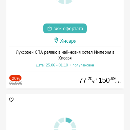
виж офертата
Хисаря
Луксозен СПА релакс в най-новия хотел Империя в
Хисаря
Дата: 25.06 - 01.10 + полупансион
-20%
.20
.99
77
150
/
€
лв.
96.50€