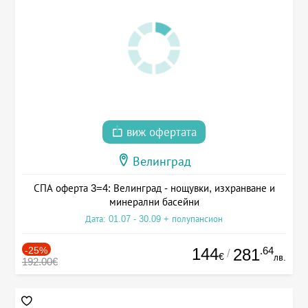
виж офертата
Велинград
СПА оферта 3=4: Велинград - нощувки, изхранване и
минерални басейни
Дата: 01.07 - 30.09 + полупансион
-25%
144
.64
281
/
€
лв.
192.00€