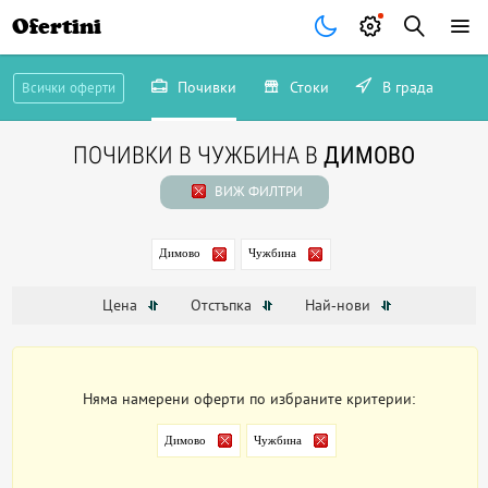
Ofertini
Почивки
Стоки
В града
Всички оферти
ПОЧИВКИ В ЧУЖБИНА В
ДИМОВО
ВИЖ ФИЛТРИ
Димово
Чужбина
Цена
Отстъпка
Най-нови
Няма намерени оферти по избраните критерии:
Димово
Чужбина