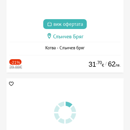
виж офертата
Слънчев Бряг
Котва - Слънчев бряг
-21%
.70
62
31
/
лв.
€
39.88€