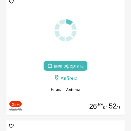
виж офертата
Албена
Елица - Албена
-25%
.59
52
26
/
лв.
€
35.54€