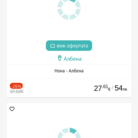
виж офертата
Албена
Нона - Албена
-25%
.61
54
27
/
лв.
€
37.02€