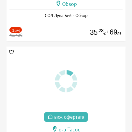
Обзор
СОЛ Луна Бей - Обзор
-15%
.28
69
35
/
лв.
€
41.42€
виж офертата
о-в Тасос