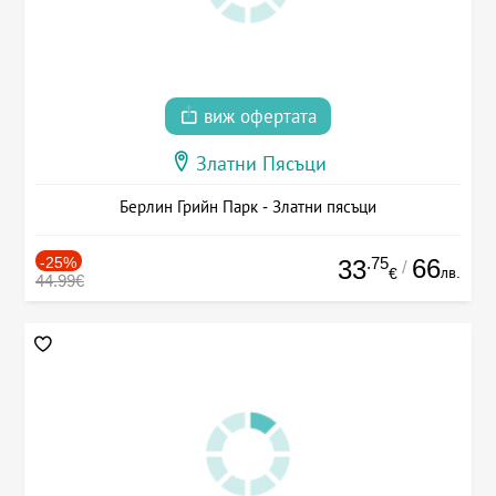
виж офертата
Златни Пясъци
Берлин Грийн Парк - Златни пясъци
-25%
.75
66
33
/
лв.
€
44.99€