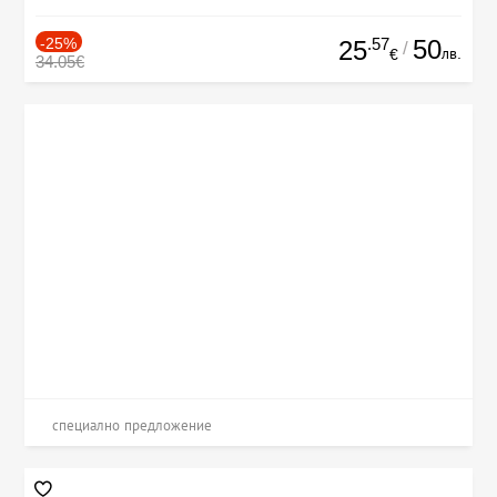
-25%
.57
50
25
/
лв.
€
34.05€
специално предложение