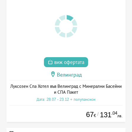
виж офертата
Велинград
Луксозен Спа Хотел във Велинград с Минерални Басейни
и СПА Пакет
Дата: 28.07 - 23.12 + полупансион
67
.04
131
/
€
лв.