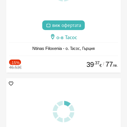
виж офертата
о-в Тасос
Ntinas Filoxenia - о. Тасос, Гърция
-15%
.37
77
39
/
лв.
€
46.53€