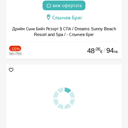
виж офертата
Слънчев Бряг
Дрийм Съни Бийч Резорт § СПА / Dreams Sunny Beach
Resort and Spa / - Слънчев бряг
-15%
.06
94
48
/
лв.
€
56.75€