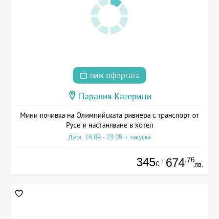
виж офертата
Паралия Катерини
Мини почивка на Олимпийската ривиера с транспорт от
Русе и настаняване в хотел
Дата: 18.09 - 23.09 + закуска
345
.76
674
/
€
лв.