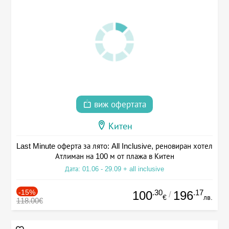
виж офертата
Китен
Last Minute оферта за лято: All Inclusive, реновиран хотел
Атлиман на 100 м от плажа в Китен
Дата: 01.06 - 29.09 + all inclusive
-15%
.30
.17
100
196
/
€
лв.
118.00€