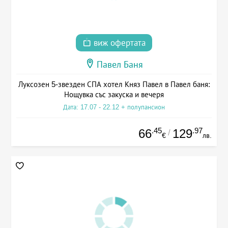
виж офертата
Павел Баня
Луксозен 5-звезден СПА хотел Княз Павел в Павел баня:
Нощувка със закуска и вечеря
Дата: 17.07 - 22.12 + полупансион
.45
.97
66
129
/
€
лв.