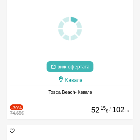
виж офертата
Кавала
Tosca Beach- Кавала
-30%
.15
102
52
/
лв.
€
74.65€