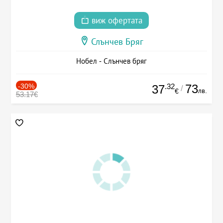
виж офертата
Слънчев Бряг
Нобел - Слънчев бряг
-30%
.32
73
37
/
лв.
€
53.17€