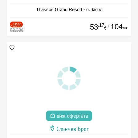
Thassos Grand Resort - о. Тасос
-15%
.17
104
53
/
лв.
€
62.38€
виж офертата
Слънчев Бряг