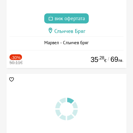
виж офертата
Слънчев Бряг
Марвел - Слънчев бряг
-30%
.28
69
35
/
лв.
€
50.11€