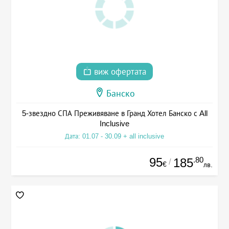
виж офертата
Банско
5-звездно СПА Преживяване в Гранд Хотел Банско с All
Inclusive
Дата: 01.07 - 30.09 + all inclusive
95
.80
185
/
€
лв.