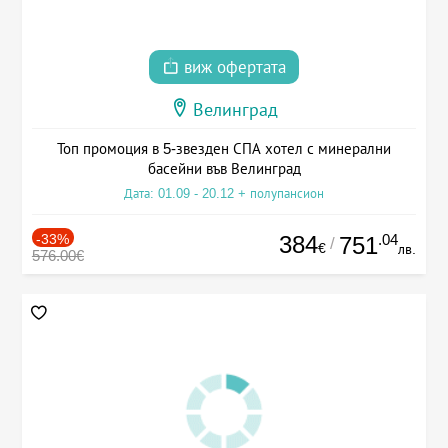
виж офертата
Велинград
Топ промоция в 5-звезден СПА хотел с минерални
басейни във Велинград
Дата: 01.09 - 20.12 + полупансион
-33%
384
.04
751
/
€
лв.
576.00€