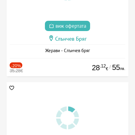
виж офертата
Слънчев Бряг
Жерави - Слънчев бряг
-20%
.12
55
28
/
лв.
€
35.28€