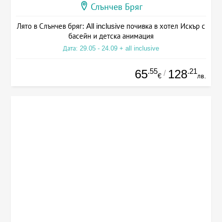
Слънчев Бряг
Лято в Слънчев бряг: All inclusive почивка в хотел Искър с
басейн и детска анимация
Дата: 29.05 - 24.09 + all inclusive
.55
.21
65
128
/
€
лв.