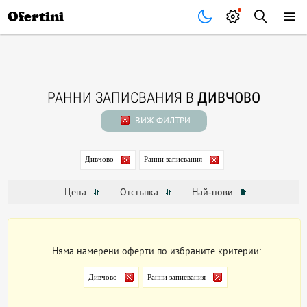
Почивки
Стоки
В града
Всички оферти
Ofertini
РАННИ ЗАПИСВАНИЯ В
ДИВЧОВО
ВИЖ ФИЛТРИ
Дивчово
Ранни записвания
Цена
Отстъпка
Най-нови
Няма намерени оферти по избраните критерии:
Дивчово
Ранни записвания