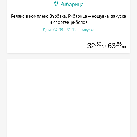
Рибарица
Релакс в комплекс Върбака, Рибарица – нощувка, закуска
и спортен риболов
Дата: 04.08 - 31.12 + закуска
.50
.56
32
63
/
€
лв.