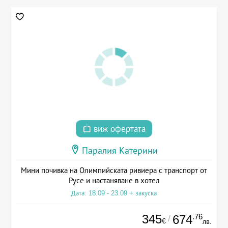
виж офертата
Паралия Катерини
Мини почивка на Олимпийската ривиера с транспорт от
Русе и настаняване в хотел
Дата: 18.09 - 23.09 + закуска
345
.76
674
/
€
лв.