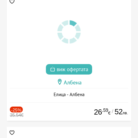
виж офертата
Албена
Елица - Албена
-25%
.59
52
26
/
лв.
€
35.54€