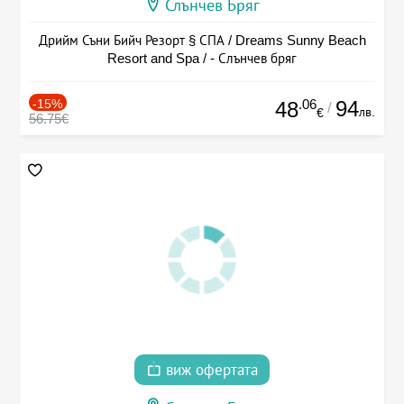
Слънчев Бряг
Дрийм Съни Бийч Резорт § СПА / Dreams Sunny Beach
Resort and Spa / - Слънчев бряг
-15%
.06
94
48
/
лв.
€
56.75€
виж офертата