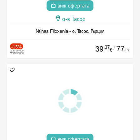
виж офертата
о-в Тасос
Ntinas Filoxenia - о. Тасос, Гърция
-15%
.37
77
39
/
лв.
€
46.53€
виж офертата