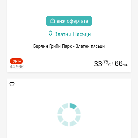
виж офертата
Златни Пясъци
Берлин Грийн Парк - Златни пясъци
-25%
.75
66
33
/
лв.
€
44.99€