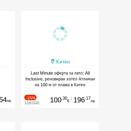
Китен
Last Minute оферта за лято: All
Inclusive, реновиран хотел Атлиман
на 100 м от плажа в Китен
Дата: 01.06 - 29.09 + all inclusive
54
-15%
.30
.17
100
196
/
лв.
€
лв.
118.00€