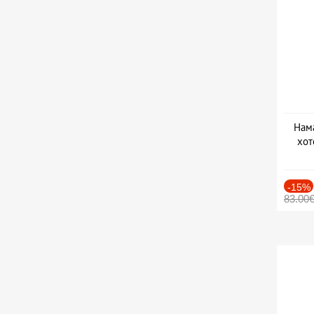
Нама
хот
Дат
-15%
83.00