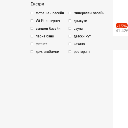
Екстри
вътрешен басейн
минерален басейн
Wi-Fi интернет
джакузи
-15%
външен басейн
сауна
41.42
парна баня
детски кът
фитнес
казино
дом. любимци
ресторант