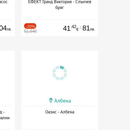
асос
ЕФЕКТ Гранд Виктория - Слънчев
бряг
04
-20%
.42
81
41
/
лв.
лв.
€
51.64€
Албена
д -
Оазис - Албена
рални
сион