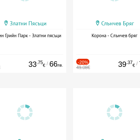
Златни Пясъци
Слънчев Бряг
н Грийн Парк - Златни пясъци
Корона - Слънчев бряг
.75
66
-20%
.37
33
39
/
/
лв.
€
€
€
49.08€