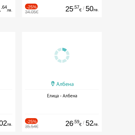
.64
-25%
.57
50
1
25
/
лв.
лв.
€
34.05€
Албена
Елица - Албена
02
-25%
.59
52
26
/
лв.
лв.
€
35.54€