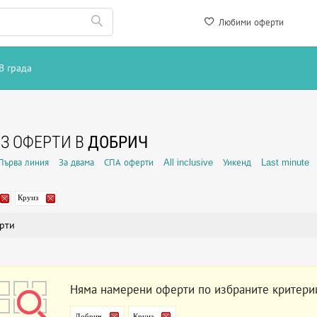
Любими оферти
В града
З ОФЕРТИ В
ДОБРИЧ
Първа линия
За двама
СПА оферти
All inclusive
Уикенд
Last minute
Круиз
рти
Няма намерени оферти по избраните критери
Добрич
Круиз