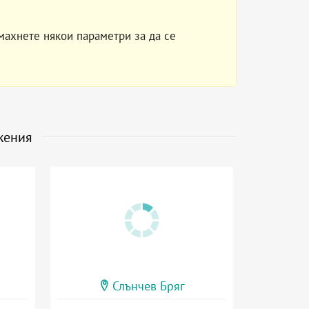
махнете някои параметри за да се
жения
Слънчев Бряг