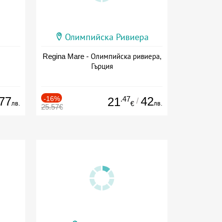
Олимпийска Ривиера
Regina Mare - Олимпийска ривиера,
Гърция
77
-16%
.47
42
21
/
лв.
лв.
€
25.57€