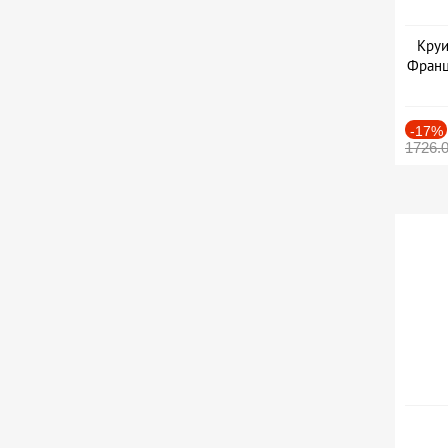
Круи
Франц
-17%
1726.