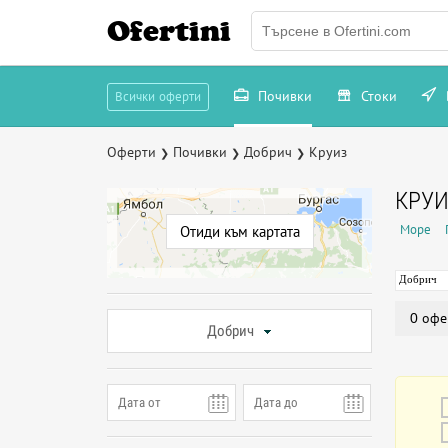
Ofertini
Почивки
Стоки
Всички оферти
Оферти
Почивки
Добрич
Круиз
❯
❯
❯
КРУИ
Море
Отиди към картата
Добрич
0 офе
Добрич