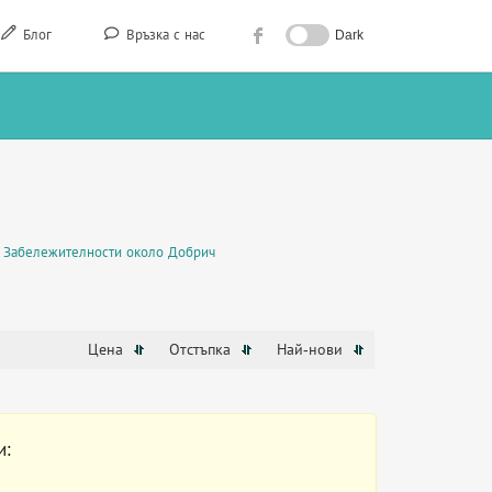
Блог
Връзка с нас
Dark
Забележителности около Добрич
Цена
Отстъпка
Най-нови
и: