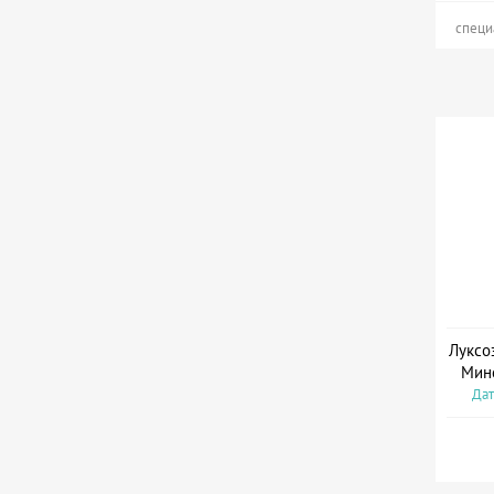
специ
Луксо
Мин
Дат