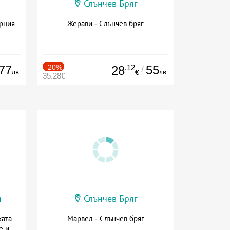
Слънчев Бряг
ърция
Жерави - Слънчев бряг
77
-20%
.12
55
28
/
лв.
лв.
€
35.28€
и
Слънчев Бряг
ката
Марвел - Слънчев бряг
е и