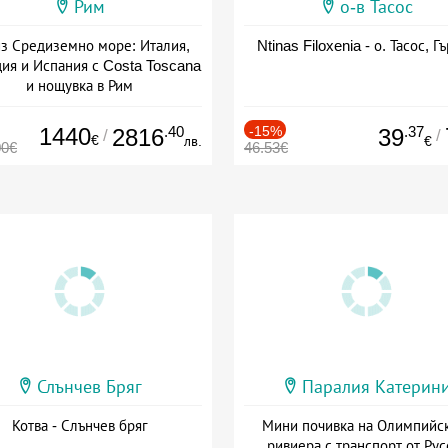
Рим
о-в Тасос
з Средиземно море: Италия,
Ntinas Filoxenia - о. Тасос, Г
ия и Испания с Costa Toscana
и нощувка в Рим
+ пълен пансион
1440
.40
-15%
.37
2816
39
/
/
€
лв.
€
00€
46.53€
Слънчев Бряг
Паралия Катерин
Котва - Слънчев бряг
Мини почивка на Олимпийс
ривиера с транспорт от Рус