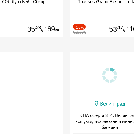
СОЛ Луна Бей - Обзор
Thassos Grand Resort - о. Т
.28
69
-15%
.17
1
35
53
/
/
лв.
€
€
€
62.38€
Велинград
СПА оферта 3=4: Велингра
нощувки, изхранване и мине
басейни
Дата: 01.07 - 30.09 + полупан