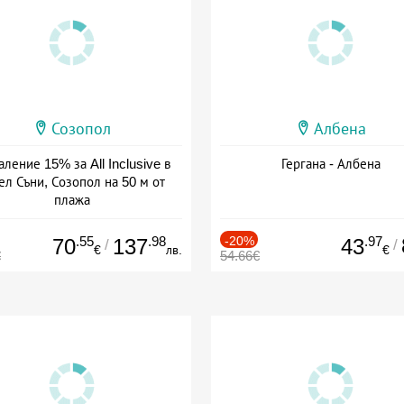
Созопол
Албена
ление 15% за All Inclusive в
Гергана - Албена
ел Съни, Созопол на 50 м от
плажа
а: 30.07 - 30.09 + all inclusive
.55
.98
-20%
.97
70
137
43
/
/
€
лв.
€
€
54.66€