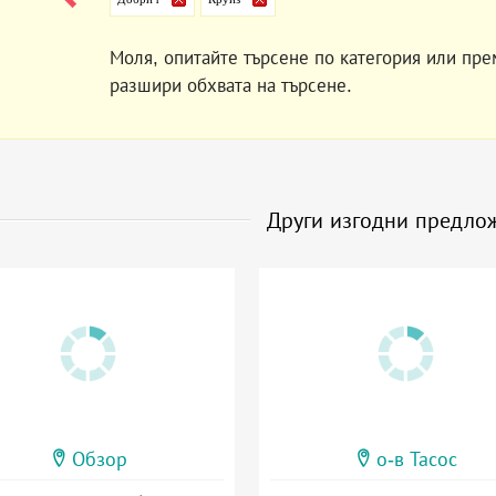
Моля, опитайте търсене по категория или пре
разшири обхвата на търсене.
Други изгодни предло
Обзор
о-в Тасос