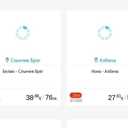
Слънчев Бряг
Албена
Белвю - Слънчев бряг
Нона - Албена
.86
76
-25%
.61
38
27
/
/
лв.
€
€
€
37.02€