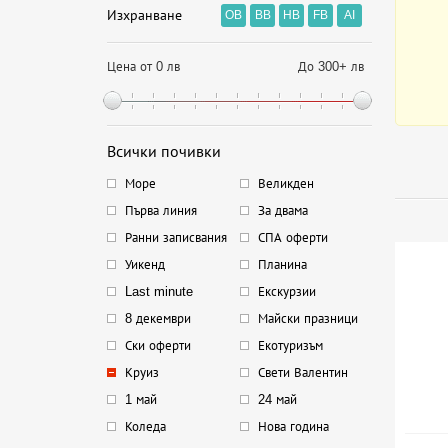
Изхранване
OB
BB
HB
FB
AI
Цена от 0 лв
До 300+ лв
Всички почивки
Море
Великден
Първа линия
За двама
Ранни записвания
СПА оферти
Уикенд
Планина
Last minute
Екскурзии
8 декември
Майски празници
Ски оферти
Екотуризъм
Круиз
Свети Валентин
1 май
24 май
Коледа
Нова година