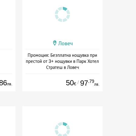
Ловеч
Промоция: Безплатна нощувка при
престой от 3+ нощувки в Парк Хотел
Стратеш в Ловеч
Дата: 14.05 - 01.10 + полупансион
86
50
.79
97
/
лв.
€
лв.