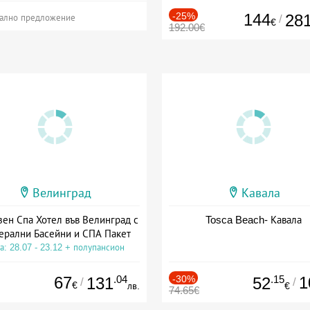
-25%
144
28
/
ално предложение
€
192.00€
Велинград
Кавала
зен Спа Хотел във Велинград с
Tosca Beach- Кавала
ерални Басейни и СПА Пакет
а: 28.07 - 23.12 + полупансион
67
.04
-30%
.15
1
131
52
/
/
€
лв.
€
74.65€